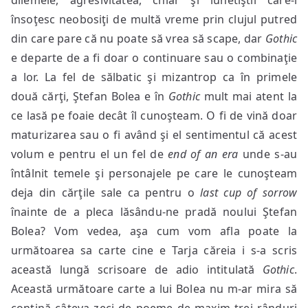
dilemele, agresivitatea, chiar şi lunetiştii care-l
însoţesc neobosiţi de multă vreme prin clujul putred
din care pare că nu poate să vrea să scape, dar
Gothic
e departe de a fi doar o continuare sau o combinaţie
a lor. La fel de sălbatic şi mizantrop ca în primele
două cărţi, Ştefan Bolea e în
Gothic
mult mai atent la
ce lasă pe foaie decât îl cunoşteam. O fi de vină doar
maturizarea sau o fi având şi el sentimentul că acest
volum e pentru el un fel de
end of an era
unde s-au
întâlnit temele şi personajele pe care le cunoşteam
deja din cărţile sale ca pentru o
last cup of sorrow
înainte de a pleca lăsându-ne pradă noului Ştefan
Bolea? Vom vedea, aşa cum vom afla poate la
următoarea sa carte cine e Tarja căreia i s-a scris
această lungă scrisoare de adio intitulată
Gothic
.
Această următoare carte a lui Bolea nu m-ar mira să