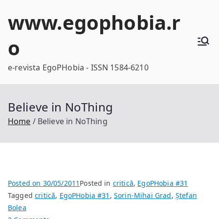
Skip
www.egophobia.r
to
content
o
e-revista EgoPHobia - ISSN 1584-6210
Believe in NoThing
Home
Believe in NoThing
Posted on
30/05/2011
Posted in
critică
,
EgoPHobia #31
Tagged
critică
,
EgoPHobia #31
,
Sorin-Mihai Grad
,
Ștefan
Bolea