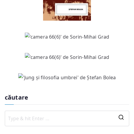
căutare
S
e