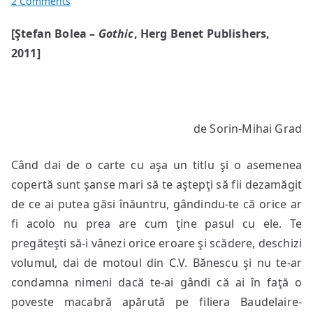
on
2 Comments
Believe
[Ştefan Bolea –
Gothic
, Herg Benet Publishers,
in
2011]
NoThing
de Sorin-Mihai Grad
Când dai de o carte cu aşa un titlu şi o asemenea
copertă sunt şanse mari să te aştepţi să fii dezamăgit
de ce ai putea găsi înăuntru, gândindu-te că orice ar
fi acolo nu prea are cum ţine pasul cu ele. Te
pregăteşti să-i vânezi orice eroare şi scădere, deschizi
volumul, dai de motoul din C.V. Bănescu şi nu te-ar
condamna nimeni dacă te-ai gândi că ai în faţă o
poveste macabră apărută pe filiera Baudelaire-