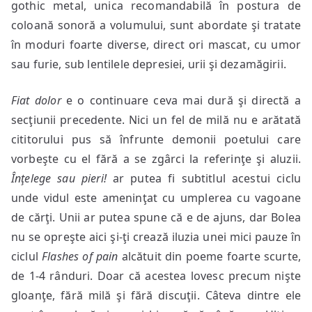
gothic metal, unica recomandabilă în postura de
coloană sonoră a volumului, sunt abordate şi tratate
în moduri foarte diverse, direct ori mascat, cu umor
sau furie, sub lentilele depresiei, urii şi dezamăgirii.
Fiat dolor
e o continuare ceva mai dură şi directă a
secţiunii precedente. Nici un fel de milă nu e arătată
cititorului pus să înfrunte demonii poetului care
vorbeşte cu el fără a se zgârci la referinţe şi aluzii.
Înţelege sau pieri!
ar putea fi subtitlul acestui ciclu
unde vidul este ameninţat cu umplerea cu vagoane
de cărţi. Unii ar putea spune că e de ajuns, dar Bolea
nu se opreşte aici şi-ţi crează iluzia unei mici pauze în
ciclul
Flashes of pain
alcătuit din poeme foarte scurte,
de 1-4 rânduri. Doar că acestea lovesc precum nişte
gloanţe, fără milă şi fără discuţii. Câteva dintre ele