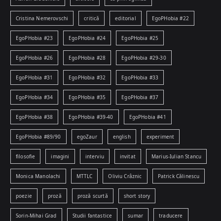
Cristina Nemerovschi
critică
editorial
EgoPHobia #22
EgoPHobia #23
EgoPHobia #24
EgoPHobia #25
EgoPHobia #26
EgoPHobia #28
EgoPHobia #29-30
EgoPHobia #31
EgoPHobia #32
EgoPHobia #33
EgoPHobia #34
EgoPHobia #35
EgoPHobia #37
EgoPHobia #38
EgoPHobia #39-40
EgoPHobia #41
EgoPHobia #89/90
egoZaur
english
experiment
filosofie
imagini
interviu
invitat
Marius-Iulian Stancu
Monica Manolachi
MTTLC
Oliviu Crâznic
Patrick Călinescu
poezie
proză
proză scurtă
short story
Sorin-Mihai Grad
Studii fantastice
sumar
traducere