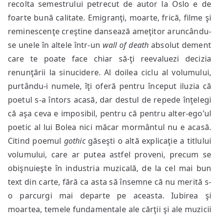
recolta semestrului petrecut de autor la Oslo e de
foarte bună calitate. Emigranţi, moarte, frică, filme şi
reminescenţe creştine dansează ameţitor aruncându-
se unele în altele într-un
wall of death
absolut dement
care te poate face chiar să-ţi reevaluezi decizia
renunţării la sinucidere. Al doilea ciclu al volumului,
purtându-i numele, îţi oferă pentru început iluzia că
poetul s-a întors acasă, dar destul de repede înţelegi
că aşa ceva e imposibil, pentru că pentru alter-ego’ul
poetic al lui Bolea nici măcar mormântul nu e acasă.
Citind poemul
gothic
găseşti o altă explicaţie a titlului
volumului, care ar putea astfel proveni, precum se
obişnuieşte în industria muzicală, de la cel mai bun
text din carte, fără ca asta să însemne că nu merită s-
o parcurgi mai departe pe aceasta. Iubirea şi
moartea, temele fundamentale ale cărţii şi ale muzicii