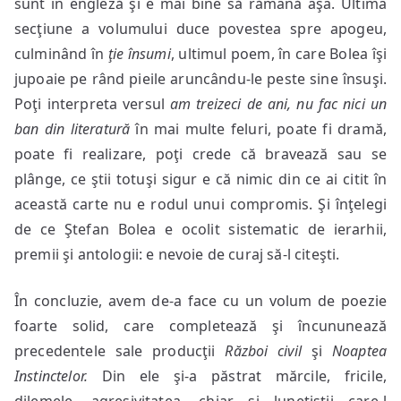
sunt în engleză şi e mai bine să rămână aşa. Ultima
secţiune a volumului duce povestea spre apogeu,
culminând în
ţie însumi
, ultimul poem, în care Bolea îşi
jupoaie pe rând pieile aruncându-le peste sine însuşi.
Poţi interpreta versul
am treizeci de ani, nu fac nici un
ban din literatură
în mai multe feluri, poate fi dramă,
poate fi realizare, poţi crede că bravează sau se
plânge, ce ştii totuşi sigur e că nimic din ce ai citit în
această carte nu e rodul unui compromis. Şi înţelegi
de ce Ştefan Bolea e ocolit sistematic de ierarhii,
premii şi antologii: e nevoie de curaj să-l citeşti.
În concluzie, avem de-a face cu un volum de poezie
foarte solid, care completează şi încununează
precedentele sale producţii
Război civil
şi
Noaptea
Instinctelor.
Din ele şi-a păstrat mărcile, fricile,