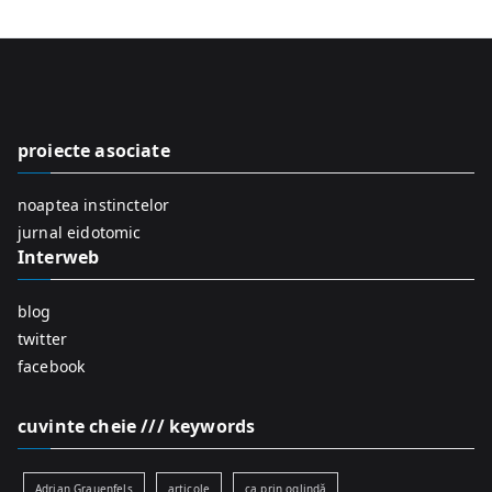
a
r
c
h
f
proiecte asociate
o
r
noaptea instinctelor
:
jurnal eidotomic
Interweb
blog
twitter
facebook
cuvinte cheie /// keywords
Adrian Grauenfels
articole
ca prin oglindă