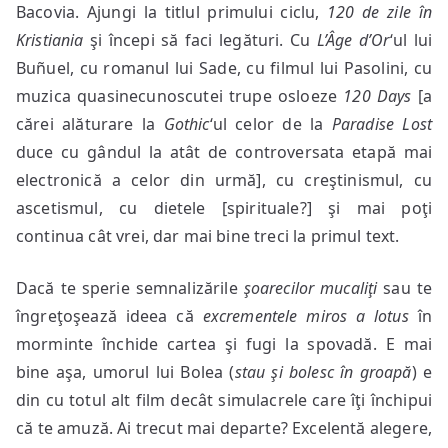
Bacovia. Ajungi la titlul primului ciclu,
120 de zile în
Kristiania
şi începi să faci legături. Cu
L’Âge d’Or
‘ul lui
Buñuel, cu romanul lui Sade, cu filmul lui Pasolini, cu
muzica quasinecunoscutei trupe osloeze
120 Days
[a
cărei alăturare la
Gothic
‘ul celor de la
Paradise Lost
duce cu gândul la atât de controversata etapă mai
electronică a celor din urmă], cu creştinismul, cu
ascetismul, cu dietele [spirituale?] şi mai poţi
continua cât vrei, dar mai bine treci la primul text.
Dacă te sperie semnalizările
şoarecilor mucaliţi
sau te
îngreţoşează ideea că
excrementele miros a lotus
în
morminte închide cartea şi fugi la spovadă. E mai
bine aşa, umorul lui Bolea (
stau şi bolesc în groapă
) e
din cu totul alt film decât simulacrele care îţi închipui
că te amuză. Ai trecut mai departe? Excelentă alegere,