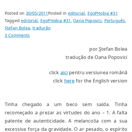
Posted on
30/05/2011
Posted in
editorial
,
EgoPHobia #31
Tagged
editorial
,
EgoPHobia #31
,
Oana Popovici
,
Português
,
Ștefan Bolea
,
tradução
on
3 Comments
O
por Ştefan Bolea
bloqueio
tradução de Oana Popovici
do
escritor
[seguido
click
aici
pentru versiunea română
pelo
click
here
for the English version
tumulto
do
escritor
Tinha chegado a um beco sem saída. Tinha
&
recomeçado a prezar as virtudes do ano – 1. A falta
pelo
patente de autenticidade. A melancolia com a sua
bloqueio
excessiva força da gravidade. O ar pesado, o espírito
final]