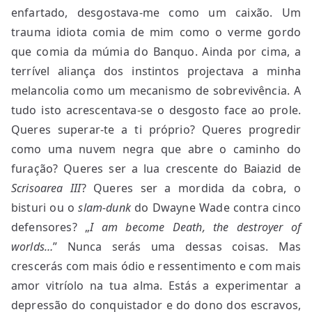
enfartado, desgostava-me como um caixão. Um
trauma idiota comia de mim como o verme gordo
que comia da múmia do Banquo. Ainda por cima, a
terrível aliança dos instintos projectava a minha
melancolia como um mecanismo de sobrevivência. A
tudo isto acrescentava-se o desgosto face ao prole.
Queres superar-te a ti próprio? Queres progredir
como uma nuvem negra que abre o caminho do
furação? Queres ser a lua crescente do Baiazid de
Scrisoarea III
? Queres ser a mordida da cobra, o
bisturi ou o
slam-dunk
do Dwayne Wade contra cinco
defensores? „
I am become Death, the destroyer of
worlds…
” Nunca serás uma dessas coisas. Mas
crescerás com mais ódio e ressentimento e com mais
amor vitríolo na tua alma. Estás a experimentar a
depressão do conquistador e do dono dos escravos,