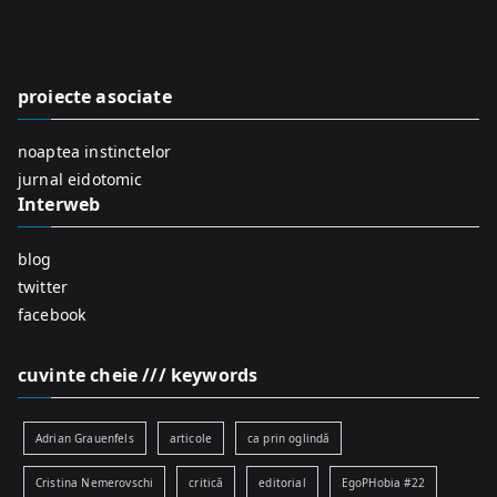
c
h
f
proiecte asociate
o
r
noaptea instinctelor
:
jurnal eidotomic
Interweb
blog
twitter
facebook
cuvinte cheie /// keywords
Adrian Grauenfels
articole
ca prin oglindă
Cristina Nemerovschi
critică
editorial
EgoPHobia #22