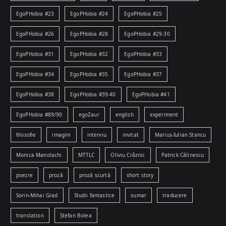
EgoPHobia #23
EgoPHobia #24
EgoPHobia #25
EgoPHobia #26
EgoPHobia #28
EgoPHobia #29-30
EgoPHobia #31
EgoPHobia #32
EgoPHobia #33
EgoPHobia #34
EgoPHobia #35
EgoPHobia #37
EgoPHobia #38
EgoPHobia #39-40
EgoPHobia #41
EgoPHobia #89/90
egoZaur
english
experiment
filosofie
imagini
interviu
invitat
Marius-Iulian Stancu
Monica Manolachi
MTTLC
Oliviu Crâznic
Patrick Călinescu
poezie
proză
proză scurtă
short story
Sorin-Mihai Grad
Studii fantastice
sumar
traducere
translation
Ștefan Bolea