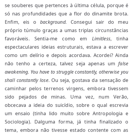
se souberes que pertences à última célula, porque é
só nas profundidades que a flor do dinamite brota.
Enfim, eis o
background.
Consegui sair do meu
próprio túmulo graças a umas triplas circunstâncias
favoráveis. Sentia-me como em
Limitless
, tinha
espectaculares ideias estruturais, estava a escrever
como um delírio e depois acordava. Acordei? Ainda
não tenho a certeza, talvez seja apenas um
false
awakening.
You have to struggle constantly, otherwise you
shall constantly lose
. Ou seja, gostava da sensação de
caminhar pelos terrenos virgens, embora tivessem
sido pejados de minas. Uma vez, num Verão,
obcecava a ideia do suicídio, sobre o qual escrevia
um ensaio (tinha lido muito sobre Antropologia e
Sociologia). Dalguma forma, já tinha finalizado o
tema, embora não tivesse estado contente com as