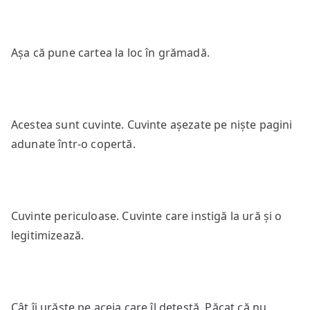
Așa că pune cartea la loc în grămadă.
Acestea sunt cuvinte. Cuvinte așezate pe niște pagini
adunate într-o copertă.
Cuvinte periculoase. Cuvinte care instigă la ură și o
legitimizează.
Cât îi urăște pe aceia care îl detestă. Păcat că nu