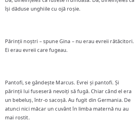
Da, bineînțeles că fusese frumoasă. Da, bineînțeles că
își dăduse unghiile cu ojă roșie.
Părinții noștri – spune Gina – nu erau evreii rătăcitori.
Ei erau evreii care fugeau.
Pantofi, se gândește Marcus. Evrei și pantofi. Și
părinții lui fuseseră nevoiți să fugă. Chiar când el era
un bebeluș, într-o sacoșă. Au fugit din Germania. De
atunci nici măcar un cuvânt în limba maternă nu au
mai rostit.