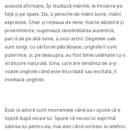
această afirmație. Își studiază mâinile, le întoarce pe
față și pe spate. Da, o pereche de mâini bune, mâini
expresive. Chiar și rețeaua de vene, foarte albastre și
proeminente, sugerează sensibilitatea autentică,
parcă de pe altă lume, a unui artist. Degetele sale
sunt lungi, cu vârfurile pătrățoase; unghiile îi sunt
puternice, și, pe deasupra, au fost binecuvântate cu o
strălucire naturală. Gina, care are tendința de a-și
roade unghiile când este încordată sau excitată, îi
invidiază unghiile.
Însă ce adoră sunt momentele când ea-i spune că e
topită după vocea lui. Spune că vocea lui exprimă
iubirea lui pentru ea, mai ales când vorbesc la telefon.