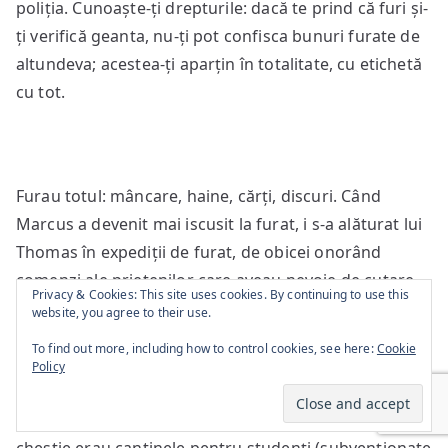
poliția. Cunoaște-ți drepturile: dacă te prind că furi și-
ți verifică geanta, nu-ți pot confisca bunuri furate de
altundeva; acestea-ți aparțin în totalitate, cu etichetă
cu tot.
Furau totul: mâncare, haine, cărți, discuri. Când
Marcus a devenit mai iscusit la furat, i s-a alăturat lui
Thomas în expediții de furat, de obicei onorând
comenzi ale prietenilor care aveau nevoie de cutare
Privacy & Cookies: This site uses cookies. By continuing to use this
sau cutare lucru. Erau în culmea fericirii: urmau
website, you agree to their use.
cursuri la Sorbona. A fi student la Paris însemna să fii
To find out more, including how to control cookies, see here:
Cookie
rege, iar Cartierul Latin îi era regat. Educația era
Policy
gratis, asistența medicală era gratis, filmele și
transportul erau la preț redus. Dar cea mai mișto