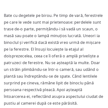
Bate cu degetele pe birou. Pe timp de vară, ferestrele
pe care le vede sunt mai prietenoase: perdelele sunt
trase de-o parte, permițându-i să vadă un scaun, o
masă sau poate o lampă minuțios lucrată. Uneori ia
binoclul și verifică dacă există vreo urmă de mișcare
pe la ferestre. El însuși locuiește la etajul al
doisprezecelea, ceea ce îi oferă o amplă priveliște a
patruzeci de ferestre. Nu se așteaptă la multe. Doar
un străin plimbându-se într-o cameră, sau udând o
plantă sau îndreptându-se de spate. Când lentilele
surprind pe cineva, rămâne lipit de binoclu până
persoana respectivă pleacă. Apoi așteaptă
întoarcerea ei, reflectând asupra aspectului ciudat de
pustiu al camerei după ce este părăsită.