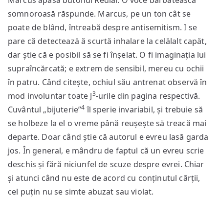
Marcus apasă butonul Redial. O voce bărbătească
somnoroasă răspunde. Marcus, pe un ton cât se
poate de blând, întreabă despre antisemitism. I se
pare că detectează ă scurtă inhalare la celălalt capăt,
dar știe că e posibil să se fi înșelat. O fi imaginația lui
supraîncărcată; e extrem de sensibil, mereu cu ochii
în patru. Când citește, ochiul său antrenat observă în
3
mod involuntar toate J
-urile din pagina respectivă.
4
Cuvântul „bijuterie”
îl sperie invariabil, și trebuie să
se holbeze la el o vreme până reușește să treacă mai
departe. Doar când știe că autorul e evreu lasă garda
jos. În general, e mândru de faptul că un evreu scrie
deschis și fără niciunfel de scuze despre evrei. Chiar
și atunci când nu este de acord cu conținutul cărții,
cel puțin nu se simte abuzat sau violat.