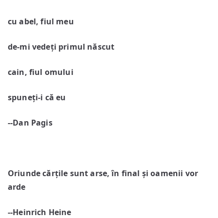
cu abel, fiul meu
de-mi vede
ți primul născut
cain, fiul omului
spune
ți-i că eu
‑‑Dan Pagis
Oriunde căr
țile sunt arse
, în final
și oamenii vor
arde
‑‑Heinrich Heine