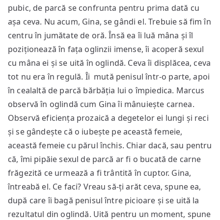
pubic, de parcă se confrunta pentru prima dată cu
așa ceva. Nu acum, Gina, se gândi el. Trebuie să fim în
centru în jumătate de oră. Însă ea îi luă mâna și îl
poziționează în fața oglinzii imense, îi acoperă sexul
cu mâna ei și se uită în oglindă. Ceva îi displăcea, ceva
tot nu era în regulă. Îi mută penisul într-o parte, apoi
în cealaltă de parcă bărbăția lui o împiedica. Marcus
observă în oglindă cum Gina îi mânuiește carnea.
Observă eficiența prozaică a degetelor ei lungi și reci
și se gândește că o iubește pe această femeie,
această femeie cu părul închis. Chiar dacă, sau pentru
că, îmi pipăie sexul de parcă ar fi o bucată de carne
frăgezită ce urmează a fi trântită în cuptor. Gina,
întreabă el. Ce faci? Vreau să-ți arăt ceva, spune ea,
după care îi bagă penisul între picioare și se uită la
rezultatul din oglindă. Uită pentru un moment, spune