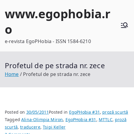
Skip
www.egophobia.r
to
content
o
e-revista EgoPHobia - ISSN 1584-6210
Profetul de pe strada nr. zece
Home
Profetul de pe strada nr. zece
Posted on
30/05/2011
Posted in
EgoPHobia #31
,
proză scurtă
Tagged
Alina-Olimpia Miron
,
EgoPHobia #31
,
MTTLC
,
proză
scurtă
,
traducere
,
Tsipi Keller