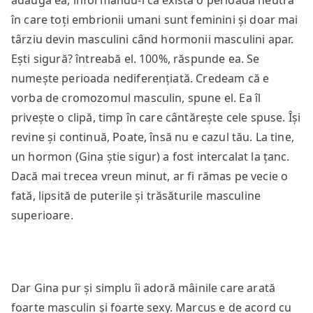
adaugă ea, informându-l că există o perioadă neutră
în care toți embrionii umani sunt feminini și doar mai
târziu devin masculini când hormonii masculini apar.
Ești sigură? întreabă el. 100%, răspunde ea. Se
numește perioada nediferențiată. Credeam că e
vorba de cromozomul masculin, spune el. Ea îl
privește o clipă, timp în care cântărește cele spuse. Își
revine și continuă, Poate, însă nu e cazul tău. La tine,
un hormon (Gina știe sigur) a fost intercalat la țanc.
Dacă mai trecea vreun minut, ar fi rămas pe vecie o
fată, lipsită de puterile și trăsăturile masculine
superioare.
Dar Gina pur și simplu îi adoră mâinile care arată
foarte masculin și foarte sexy. Marcus e de acord cu