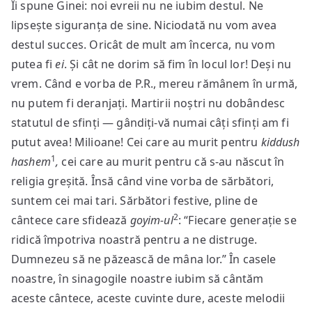
Îi spune Ginei: noi evreii nu ne iubim destul. Ne
lipsește siguranța de sine. Niciodată nu vom avea
destul succes. Oricât de mult am încerca, nu vom
putea fi
ei
. Și cât ne dorim să fim în locul lor! Deși nu
vrem. Când e vorba de P.R., mereu rămânem în urmă,
nu putem fi deranjați. Martirii noștri nu dobândesc
statutul de sfinți — gândiți-vă numai câți sfinți am fi
putut avea! Milioane! Cei care au murit pentru
kiddush
1
hashem
,
cei care au murit pentru că s-au născut în
religia greșită. Însă când vine vorba de sărbători,
suntem cei mai tari. Sărbători festive, pline de
2
cântece care sfidează
goyim-ul
: “Fiecare generație se
ridică împotriva noastră pentru a ne distruge.
Dumnezeu să ne păzească de mâna lor.” În casele
noastre, în sinagogile noastre iubim să cântăm
aceste cântece, aceste cuvinte dure, aceste melodii