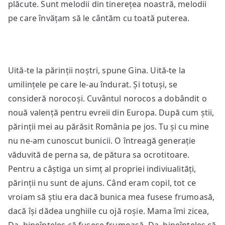
plăcute. Sunt melodii din tinerețea noastră, melodii
pe care învățam să le cântăm cu toată puterea.
Uită-te la părinții noștri, spune Gina. Uită-te la
umilințele pe care le-au îndurat. Și totuși, se
consideră norocoși. Cuvântul norocos a dobândit o
nouă valență pentru evreii din Europa. După cum știi,
părinții mei au părăsit România pe jos. Tu și cu mine
nu ne-am cunoscut bunicii. O întreagă generație
văduvită de perna sa, de pătura sa ocrotitoare.
Pentru a câștiga un simț al propriei indiviualități,
părinții nu sunt de ajuns. Când eram copil, tot ce
vroiam să știu era dacă bunica mea fusese frumoasă,
dacă își dădea unghiile cu ojă roșie. Mama îmi zicea,