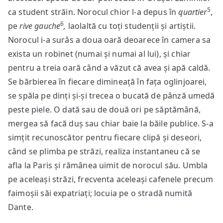
5
ca student străin. Norocul chior l-a depus în
quartier
,
6
pe
rive gauche
,
laolaltă cu toți studenții și artiștii.
Norocul i-a surâs a doua oară deoarece în camera sa
exista un robinet (numai și numai al lui), și chiar
pentru a treia oară când a văzut că avea și apă caldă.
Se bărbierea în fiecare dimineață în fața oglinjoarei,
se spăla pe dinți și-și trecea o bucată de pânză umedă
peste piele. O dată sau de două ori pe săptămână,
mergea să facă duș sau chiar baie la băile publice. S-a
simțit recunoscător pentru fiecare clipă și deseori,
când se plimba pe străzi, realiza instantaneu că se
afla la Paris și rămânea uimit de norocul său. Umbla
pe aceleași străzi, frecventa aceleași cafenele precum
faimoșii săi expatriați; locuia pe o stradă numită
Dante.