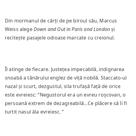
Din mormanul de cărți de pe biroul său, Marcus
Weiss alege
Down and Out in Paris and London
și
recitește pasajele odioase marcate cu creionul.
Îl atinge de fiecare. Justețea impecabilă, indignarea
snoabă a tânărului englez de viță nobilă. Staccato-ul
nazal și scurt, dezgustul, sila trufașă față de orice
este evreiesc: “Negustorul era un evreu roșcovan, o
persoană extrem de dezagreabilă…Ce plăcere să îi fi
turtit nasul ăla evreiesc. ”