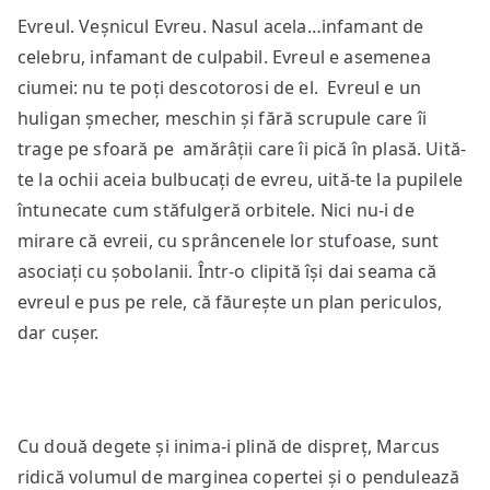
Evreul. Veșnicul Evreu. Nasul acela…infamant de
celebru, infamant de culpabil. Evreul e asemenea
ciumei: nu te poți descotorosi de el. Evreul e un
huligan șmecher, meschin și fără scrupule care îi
trage pe sfoară pe amărâții care îi pică în plasă. Uită-
te la ochii aceia bulbucați de evreu, uită-te la pupilele
întunecate cum stăfulgeră orbitele. Nici nu-i de
mirare că evreii, cu sprâncenele lor stufoase, sunt
asociați cu șobolanii. Într-o clipită își dai seama că
evreul e pus pe rele, că făurește un plan periculos,
dar cușer.
Cu două degete și inima-i plină de dispreț, Marcus
ridică volumul de marginea copertei și o pendulează