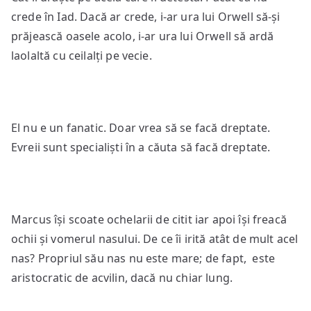
crede în Iad. Dacă ar crede, i-ar ura lui Orwell să-și
prăjească oasele acolo, i-ar ura lui Orwell să ardă
laolaltă cu ceilalți pe vecie.
El nu e un fanatic. Doar vrea să se facă dreptate.
Evreii sunt specialiști în a căuta să facă dreptate.
Marcus își scoate ochelarii de citit iar apoi își freacă
ochii și vomerul nasului. De ce îi irită atât de mult acel
nas? Propriul său nas nu este mare; de fapt, este
aristocratic de acvilin, dacă nu chiar lung.