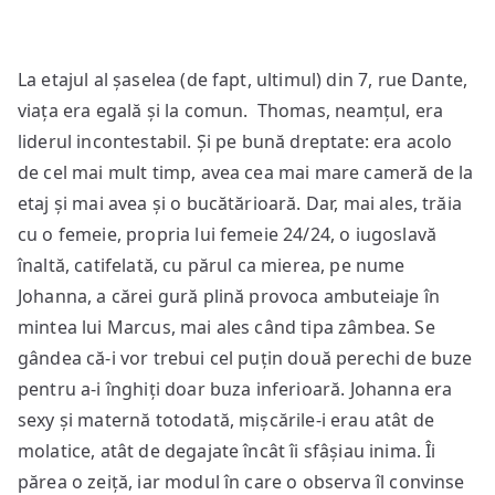
La etajul al șaselea (de fapt, ultimul) din 7, rue Dante,
viața era egală și la comun. Thomas, neamțul, era
liderul incontestabil. Și pe bună dreptate: era acolo
de cel mai mult timp, avea cea mai mare cameră de la
etaj și mai avea și o bucătărioară. Dar, mai ales, trăia
cu o femeie, propria lui femeie 24/24, o iugoslavă
înaltă, catifelată, cu părul ca mierea, pe nume
Johanna, a cărei gură plină provoca ambuteiaje în
mintea lui Marcus, mai ales când tipa zâmbea. Se
gândea că-i vor trebui cel puțin două perechi de buze
pentru a-i înghiți doar buza inferioară. Johanna era
sexy și maternă totodată, mișcările-i erau atât de
molatice, atât de degajate încât îi sfâșiau inima. Îi
părea o zeiță, iar modul în care o observa îl convinse