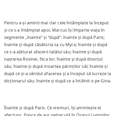
Pentru a-și aminti mai clar cele întâmplate la început
și ce s-a întâmplat apoi, Marcus își împarte viața în
segmente „înainte” și “după”: înainte și după Paris;
înainte și după căsătoria sa cu Myra; înainte și după
ce s-a alăturat afacerii tatălui său; înainte și după
nașterea Rosinei, fiica lor; înainte și după divorțul
său; înainte și după moartea părinților săi; înainte și
după ce și-a vândut afacerea și a început să lucreze la
dicționarul său; înainte și după ce a întâlnit-o pe Gina.
Înainte și după Paris. Ce vremuri, își amintește el
afectuos. Epoca de aur petrecută în Orașul Luminilor