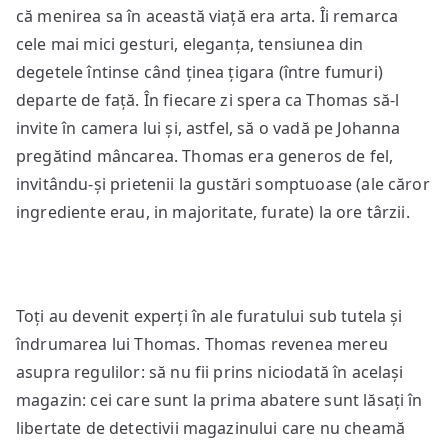
că menirea sa în această viață era arta. Îi remarca
cele mai mici gesturi, eleganța, tensiunea din
degetele întinse când ținea țigara (între fumuri)
departe de față. În fiecare zi spera ca Thomas să-l
invite în camera lui și, astfel, să o vadă pe Johanna
pregătind mâncarea. Thomas era generos de fel,
invitându-și prietenii la gustări somptuoase (ale căror
ingrediente erau, in majoritate, furate) la ore târzii.
Toți au devenit experți în ale furatului sub tutela și
îndrumarea lui Thomas. Thomas revenea mereu
asupra regulilor: să nu fii prins niciodată în același
magazin: cei care sunt la prima abatere sunt lăsați în
libertate de detectivii magazinului care nu cheamă