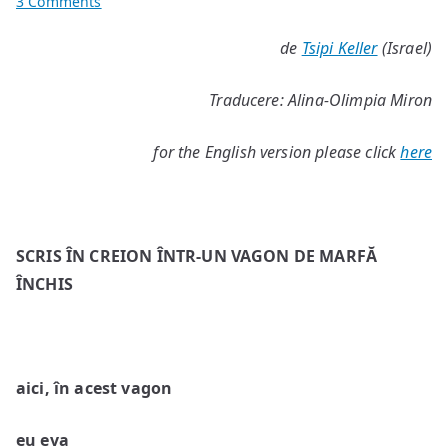
on
3 Comments
Profetul
de
Tsipi Keller
(Israel)
de
pe
Traducere: Alina-Olimpia Miron
strada
nr.
zece
for the English version please click
here
SCRIS ÎN CREION ÎNTR-UN VAGON DE MARFĂ
ÎNCHIS
aici, în acest vagon
eu eva