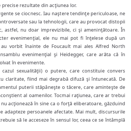
precise rezultate din acţiunea lor.
ergente se ciocnesc. Iau naştere tendinţe periculoase, ne
 controversate sau la tehnologii, care au provocat distopii
, astfel, nu doar imprevizibile, ci şi ameninţătoare. În
cter evenimenţial, ele nu mai pot fi înţelese după un
au vorbit înainte de Foucault mai ales Alfred North
samblu evenimenţial şi Heidegger, care arăta că în
zolvat în evenimente.
 cazul sexualităţii) o putere, care constituie convers
u claritate, fiind mai degrabă difuză şi întunecată. De
mentul puterii stăpâneşte o tăcere, care aminteşte de
nconştient al oamenilor. Tocmai raţiunea, care ar trebui
) nu acţionează în sine ca o forţă eliberatoare, găzduind
 se adapteze persoanele afectate. Mai mult, discursurile
trebuie să le acceseze în sensul lor, ceea ce se întâmplă