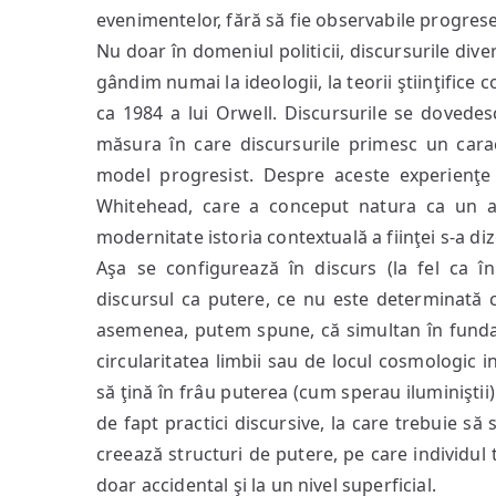
evenimentelor, fără să fie observabile progrese 
Nu doar în domeniul politicii, discursurile div
gândim numai la ideologii, la teorii ştiinţifice
ca 1984 a lui Orwell. Discursurile se dovedesc
măsura în care discursurile primesc un cara
model progresist. Despre aceste experienţe 
Whitehead, care a conceput natura ca un an
modernitate istoria contextuală a fiinţei s-a di
Aşa se configurează în discurs (la fel ca în
discursul ca putere, ce nu este determinată c
asemenea, putem spune, că simultan în funda
circularitatea limbii sau de locul cosmologic i
să ţină în frâu puterea (cum sperau iluminiştii
de fapt practici discursive, la care trebuie să
creează structuri de putere, pe care individul 
doar accidental şi la un nivel superficial.