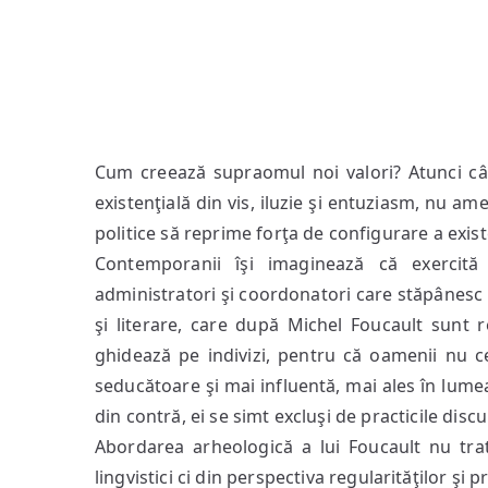
Cum creează supraomul noi valori? Atunci câ
existenţială din vis, iluzie şi entuziasm, nu am
politice să reprime forţa de configurare a exist
Contemporanii îşi imaginează că exercită a
administratori şi coordonatori care stăpânesc 
şi literare, care după Michel Foucault sunt r
ghidează pe indivizi, pentru că oamenii nu ced
seducătoare şi mai influentă, mai ales în lumea
din contră, ei se simt excluşi de practicile discu
Abordarea arheologică a lui Foucault nu trat
lingvistici ci din perspectiva regularităţilor şi 