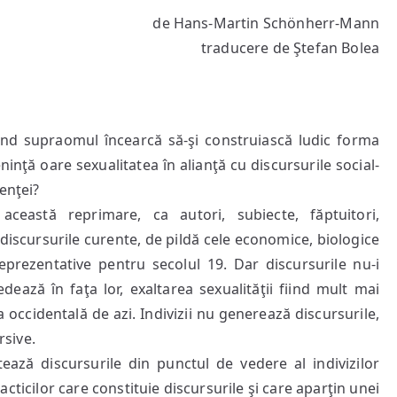
vise
de Hans-Martin Schönherr-Mann
traducere de Ştefan Bolea
nd supraomul încearcă să-şi construiască ludic forma
eninţă oare sexualitatea în alianţă cu discursurile social-
enţei?
ceastă reprimare, ca autori, subiecte, făptuitori,
discursurile curente, de pildă cele economice, biologice
eprezentative pentru secolul 19. Dar discursurile nu-i
ează în faţa lor, exaltarea sexualităţii fiind mult mai
 occidentală de azi. Indivizii nu generează discursurile,
rsive.
ează discursurile din punctul de vedere al indivizilor
practicilor care constituie discursurile şi care aparţin unei