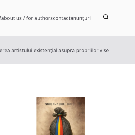
f
about us / for authors
contact
anunţuri
erea artistului existenţial asupra propriilor vise