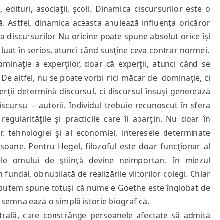
ci, edituri, asociaţii, şcoli. Dinamica discursurilor este o
ă. Astfel, dinamica aceasta anulează influenţa oricăror
ea discursurilor. Nu oricine poate spune absolut orice îşi
i luat în serios, atunci când susţine ceva contrar normei.
minaţie a experţilor, doar că experţii, atunci când se
De altfel, nu se poate vorbi nici măcar de dominaţie, ci
rţii determină discursul, ci discursul însuşi generează
iscursul – autorii. Individul trebuie recunoscut în sfera
egularităţile şi practicile care îi aparţin. Nu doar în
elor, tehnologiei şi al economiei, interesele determinate
rsoane. Pentru Hegel, filozoful este doar funcţionar al
le omului de ştiinţă devine neimportant în miezul
n fundal, obnubilată de realizările viitorilor colegi. Chiar
i, putem spune totuşi că numele Goethe este înglobat de
i semnalează o simplă istorie biografică.
ntrală, care constrânge persoanele afectate să admită