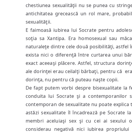
chestiunea sexualităţii nu se punea cu stringe
antichitatea grecească un rol mare, probab
sexualităţii.
E faimoasă iubirea lui Socrate pentru adoles
soţia sa Xantipa. Era homosexual sau măcar
naturaleţe dintre cele două posibilităţi, astfel 
exista nici o diferenţă între curtarea unui 
exact aceeaşi plăcere. Astfel, structura dorin
ale dorinţei erau ceilalţi bărbaţi, pentru că er
dorinţa, nu pentru că puteau naşte copii.
De fapt putem vorbi despre bisexualitate la
conduita lui Socrate şi a contemporanilor s
contemporan de sexualitate nu poate explica tr
astăzi sexualitate îl încadrează pe Socrate l
membri aceluiaşi sex şi cu cei ai sexului o
considerau negativă nici iubirea propriului 