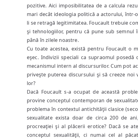
pozitive. Aici imposibilitatea de a calcula rez
mari decât ideologia politică a actorului, înt
li se retragă legitimitatea. Foucault trebuie co
şi tehnologiilor, pentru că pune sub semnul 
până în zilele noastre.
Cu toate acestea, există pentru Foucault o 
eşec. Indivizii speciali ca supraomul posedă
mecanismul intern al discursurilor. Cum pot aceş
priveşte puterea discursului şi să creeze noi 
lor?
Dacă Foucault s-a ocupat de această probl
provine conceptul contemporan de sexualitate, 
problema în contextul antichităţii clasice (seco
sexualitate exista doar de circa 200 de ani
procreaţiei şi al plăcerii erotice? Dacă se a
conceptul sexualităţii, ci numai cel al păc