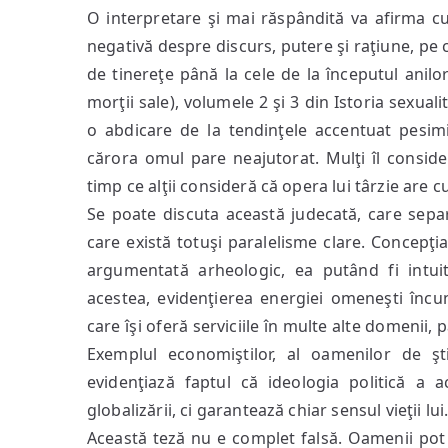
O interpretare şi mai răspândită va afirma cu
negativă despre discurs, putere şi raţiune, pe c
de tinereţe până la cele de la începutul anilor 
morţii sale), volumele 2 şi 3 din Istoria sexual
o abdicare de la tendinţele accentuat pesimis
cărora omul pare neajutorat. Mulţi îl consider
timp ce alţii consideră că opera lui târzie are cu
Se poate discuta această judecată, care separă
care există totuşi paralelisme clare. Concepţi
argumentată arheologic, ea putând fi intuit
acestea, evidenţierea energiei omeneşti încun
care îşi oferă serviciile în multe alte domenii,
Exemplul economiştilor, al oamenilor de şti
evidenţiază faptul că ideologia politică a 
globalizării, ci garantează chiar sensul vieţii lui
Această teză nu e complet falsă. Oamenii pot i