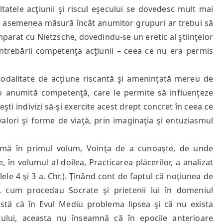
ultatele acţiunii şi riscul eşecului se dovedesc mult mai
r-o asemenea măsură încât anumitor grupuri ar trebui să
mparat cu Nietzsche, dovedindu-se un eretic al ştiinţelor
întrebării competenţa acţiunii – ceea ce nu era permis
modalitate de acţiune riscantă şi ameninţată mereu de
 o anumită competenţă, care le permite să influenţeze
ti indivizi să-şi exercite acest drept concret în ceea ce
valori şi forme de viaţă, prin imaginaţia şi entuziasmul
emă în primul volum, Voinţa de a cunoaşte, de unde
în volumul al doilea, Practicarea plăcerilor, a analizat
lele 4 şi 3 a. Chr.). Ţinând cont de faptul că noţiunea de
, cum procedau Socrate şi prietenii lui în domeniul
testă că în Evul Mediu problema lipsea şi că nu exista
atului, aceasta nu înseamnă că în epocile anterioare