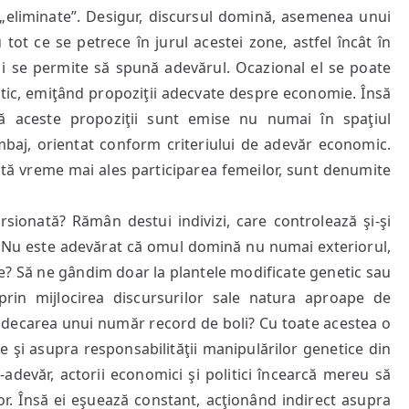
ie „eliminate”. Desigur, discursul domină, asemenea unui
tot ce se petrece în jurul acestei zone, astfel încât în
i i se permite să spună adevărul. Ocazional el se poate
tic, emiţând propoziţii adecvate despre economie. Însă
că aceste propoziţii sunt emise nu numai în spaţiul
limbaj, orientat conform criteriului de adevăr economic.
ltă vreme mai ales participarea femeilor, sunt denumite
sionată? Rămân destui indivizi, care controlează şi-şi
e! Nu este adevărat că omul domină nu numai exteriorul,
ce? Să ne gândim doar la plantele modificate genetic sau
prin mijlocirea discursurilor sale natura aproape de
indecarea unui număr record de boli? Cu toate acestea o
e şi asupra responsabilităţii manipulărilor genetice din
-adevăr, actorii economici şi politici încearcă mereu să
or. Însă ei eşuează constant, acţionând indirect asupra