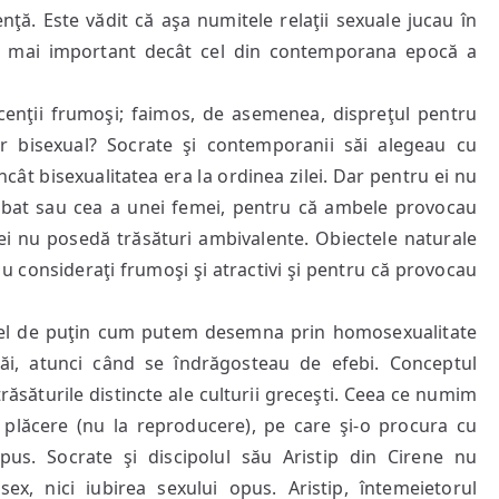
nţă. Este vădit că aşa numitele relaţii sexuale jucau în
il mai important decât cel din contemporana epocă a
cenţii frumoşi; faimos, de asemenea, dispreţul pentru
 bisexual? Socrate şi contemporanii săi alegeau cu
încât bisexualitatea era la ordinea zilei. Dar pentru ei nu
bărbat sau cea a unei femei, pentru că ambele provocau
ţei nu posedă trăsături ambivalente. Obiectele naturale
au consideraţi frumoşi şi atractivi şi pentru că provocau
 fel de puţin cum putem desemna prin homosexualitate
ăi, atunci când se îndrăgosteau de efebi. Conceptul
ăsăturile distincte ale culturii greceşti. Ceea ce numim
a plăcere (nu la reproducere), pe care şi-o procura cu
pus. Socrate şi discipolul său Aristip din Cirene nu
sex, nici iubirea sexului opus. Aristip, întemeietorul