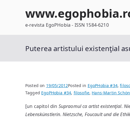
Skip
www.egophobia.r
to
content
e-revista EgoPHobia - ISSN 1584-6210
Puterea artistului existenţial as
Posted on
19/05/2012
Posted in
EgoPHobia #34
,
filos
Tagged
EgoPHobia #34
,
filosofie
,
Hans-Martin Schö
[un capitol din
Supraomul ca artist existenţial. Ni
Lebenskünstlerin. Nietzsche, Foucault und die Ethik