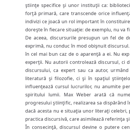
ştiinţe specifice şi unor instituţii ca: bibliote
forţă primară, care transcende orice influenţ
indivizi ce joacă un rol important în constituir
doreşte în fiecare situaţie: de exemplu, nu va f
De aceea, discursurile presupun un fel de do
exprimă, nu conduc în mod obişnuit discursul. 
în cel mai bun caz de o aparenţă a ei. Nu expe
experţii. Nu autorii controlează discursul, ci d
discursului, ca expert sau ca autor, urmând r
literatură şi filozofie, ci şi în spaţiul ştiinţ
influenţează cursul lucrurilor, nu anumite pe
spiritului lumii. Max Weber arată că nume
progresului ştiinţific, realizarea sa dispărând î
dacă acesta nu e situaţia unor literaţi celebr
practica discursivă, care asimilează referinţa ş
În consecinţă, discursul devine o putere ce