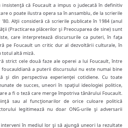
 insistenţă că Foucault a impus o judecată în definitiv
are o poate ilustra opera sa în ansamblu, de la scrierile
’80. Alţii consideră că scrierile publicate în 1984 (anul
ităţii (Practicarea plăcerilor şi Preocuparea de sine) sunt
te, care interpretează discursurile ca puteri, în faţa
ă pe Foucault un critic dur al dezvoltării culturale, în
 totul altă miză.
 strict cele două faze ale operei a lui Foucault, între
a foucauldiană a puterii discursului nu este numai bine
ă şi din perspectiva experienţei cotidiene. Cu toate
unate de succes, uneori în spaţiul ideologiei politice,
 pare a fi o teză care merge împotriva tânărului Foucault.
inţă sau al funcţionarilor de orice culoare politică
actorului legitimează nu doar ONG-urile şi adversarii
.
nterveni în mediul lor şi să ajungă uneori la rezultate