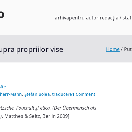
o
arhiva
pentru autori
redacţia / staf
upra propriilor vise
Home
Put
ofie
on
nherr-Mann
,
Ștefan Bolea
,
traducere
1 Comment
Puterea
etzsche, Foucault şi etica, (Der Übermensch als
artistului
)
, Matthes & Seitz, Berlin 2009]
existenţial
asupra
propriilor