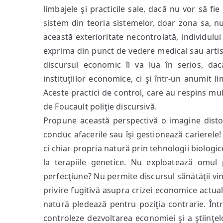
limbajele şi practicile sale, dacă nu vor să f
sistem din teoria sistemelor, doar zona sa, nu 
această exterioritate necontrolată, individulu
exprima din punct de vedere medical sau artis
discursul economic îl va lua în serios, da
instituţiilor economice, ci şi într-un anumit 
Aceste practici de control, care au respins mu
de Foucault poliţie discursivă.
Propune această perspectivă o imagine distor
conduc afacerile sau îşi gestionează carierel
ci chiar propria natură prin tehnologii biologi
la terapiile genetice. Nu exploatează omul 
perfecţiune? Nu permite discursul sănătăţii v
privire fugitivă asupra crizei economice actual
natură pledează pentru poziţia contrarie. Într
controleze dezvoltarea economiei şi a ştiinţel