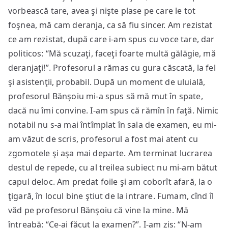
vorbească tare, avea şi nişte plase pe care le tot
foşnea, mă cam deranja, ca să fiu sincer. Am rezistat
ce am rezistat, după care i-am spus cu voce tare, dar
politicos: “Mă scuzaţi, faceţi foarte multă gălăgie, mă
deranjaţi!”. Profesorul a rămas cu gura căscată, la fel
şi asistenţii, probabil. După un moment de uluială,
profesorul Bănşoiu mi-a spus să mă mut în spate,
dacă nu îmi convine. I-am spus că rămîn în faţă. Nimic
notabil nu s-a mai întîmplat în sala de examen, eu mi-
am văzut de scris, profesorul a fost mai atent cu
zgomotele şi aşa mai departe. Am terminat lucrarea
destul de repede, cu al treilea subiect nu mi-am bătut
capul deloc. Am predat foile şi am coborît afară, la o
ţigară, în locul bine ştiut de la intrare. Fumam, cînd îl
văd pe profesorul Bănşoiu că vine la mine. Mă
întreabă: “Ce-ai făcut la examen?”. I-am zis: “N-am