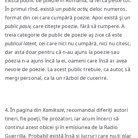
Există public de poezie în România, la fel ca peste tot.
În primul rînd, există un
public activ,
deloc numeros,
format din cei care cumpără poezie. Apoi există şi un
public pasiv,
care citeşte poezie, fără să cumpere. A
treia categorie de public de poezie aş zice că este
publicul latent
, cei care nici nu cumpără, nici nu citesc,
dar asta doar pentru că n-au ajuns la poezie sau
poezia n-a ajuns încă la ei, oameni care însă ar avea
nevoie de poezie. La acest public trebuie, ca autor, să
mergi personal, ca la un război de cucerire.
4. În pagina din
Kamikaze
, recomandai diferiţi autori
tineri, fie poeţi, fie prozatori, iar acum încerci să
continui acest obicei şi în emisiunea de la Radio
Guerrilla. Probabil există însă şi lucruri care nu-ţi plac