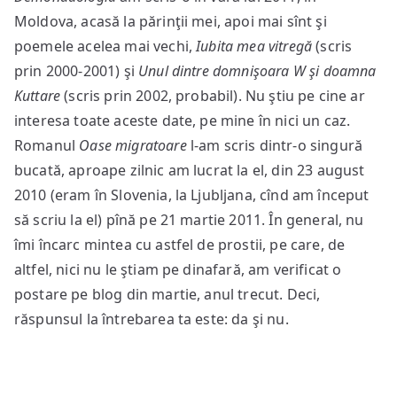
Moldova, acasă la părinţii mei, apoi mai sînt şi
poemele acelea mai vechi,
Iubita mea vitregă
(scris
prin 2000-2001) şi
Unul dintre domnişoara W şi doamna
Kuttare
(scris prin 2002, probabil). Nu ştiu pe cine ar
interesa toate aceste date, pe mine în nici un caz.
Romanul
Oase migratoare
l-am scris dintr-o singură
bucată, aproape zilnic am lucrat la el, din 23 august
2010 (eram în Slovenia, la Ljubljana, cînd am început
să scriu la el) pînă pe 21 martie 2011. În general, nu
îmi încarc mintea cu astfel de prostii, pe care, de
altfel, nici nu le ştiam pe dinafară, am verificat o
postare pe blog din martie, anul trecut. Deci,
răspunsul la întrebarea ta este: da şi nu.