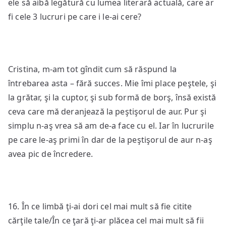
ele să aibă legătură cu lumea literară actuală, care ar
fi cele 3 lucruri pe care i le-ai cere?
Cristina, m-am tot gîndit cum să răspund la
întrebarea asta – fără succes. Mie îmi place peştele, şi
la grătar, şi la cuptor, şi sub formă de borş, însă există
ceva care mă deranjează la peştişorul de aur. Pur şi
simplu n-aş vrea să am de-a face cu el. Iar în lucrurile
pe care le-aş primi în dar de la peştişorul de aur n-aş
avea pic de încredere.
16. În ce limbă ţi-ai dori cel mai mult să fie citite
cărţile tale/În ce ţară ţi-ar plăcea cel mai mult să fii