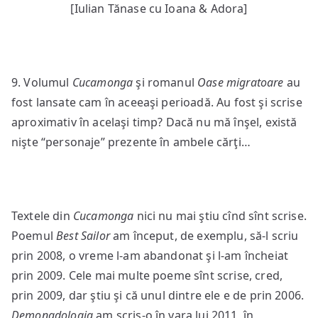
[Iulian Tănase cu Ioana & Adora]
9. Volumul
Cucamonga
şi romanul
Oase migratoare
au
fost lansate cam în aceeaşi perioadă. Au fost şi scrise
aproximativ în acelaşi timp? Dacă nu mă înşel, există
nişte “personaje” prezente în ambele cărţi…
Textele din
Cucamonga
nici nu mai ştiu cînd sînt scrise.
Poemul
Best Sailor
am început, de exemplu, să-l scriu
prin 2008, o vreme l-am abandonat şi l-am încheiat
prin 2009. Cele mai multe poeme sînt scrise, cred,
prin 2009, dar ştiu şi că unul dintre ele e de prin 2006.
Demonadologia
am scris-o în vara lui 2011, în