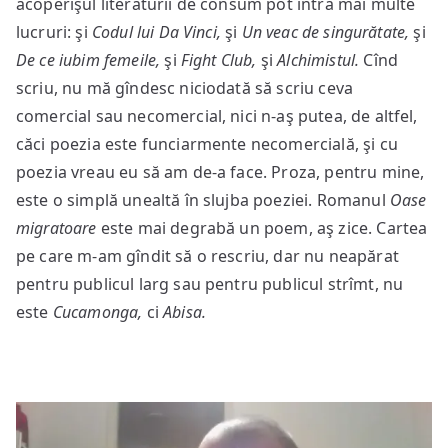
acoperişul literaturii de consum pot intra mai multe
lucruri: şi
Codul lui Da Vinci,
şi
Un veac de singurătate,
şi
De ce iubim femeile,
şi
Fight Club,
şi
Alchimistul.
Cînd
scriu, nu mă gîndesc niciodată să scriu ceva
comercial sau necomercial, nici n-aş putea, de altfel,
căci poezia este funciarmente necomercială, şi cu
poezia vreau eu să am de-a face. Proza, pentru mine,
este o simplă unealtă în slujba poeziei. Romanul
Oase
migratoare
este mai degrabă un poem, aş zice. Cartea
pe care m-am gîndit să o rescriu, dar nu neapărat
pentru publicul larg sau pentru publicul strîmt, nu
este
Cucamonga,
ci
Abisa.