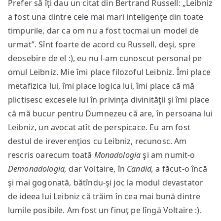
Prefer să îţi dau un citat din Bertrand Russell: „Leibniz
a fost una dintre cele mai mari inteligenţe din toate
timpurile, dar ca om nu a fost tocmai un model de
urmat”. Sînt foarte de acord cu Russell, deşi, spre
deosebire de el :), eu nu l-am cunoscut personal pe
omul Leibniz. Mie îmi place filozoful Leibniz. Îmi place
metafizica lui, îmi place logica lui, îmi place că mă
plictisesc excesele lui în privinţa divinităţii şi îmi place
că mă bucur pentru Dumnezeu că are, în persoana lui
Leibniz, un avocat atît de perspicace. Eu am fost
destul de ireverenţios cu Leibniz, recunosc. Am
rescris oarecum toată
Monadologia
şi am numit-o
Demonadologia,
dar Voltaire, în
Candid,
a făcut-o încă
şi mai gogonată, bătîndu-şi joc la modul devastator
de ideea lui Leibniz că trăim în cea mai bună dintre
lumile posibile. Am fost un finuţ pe lîngă Voltaire :).