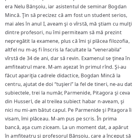
era Nelu Bănşoiu, iar asistentul de seminar Bogdan
Mincă. Ţin să precizez că am fost un student serios,
mai ales în anul I, aveam şi o vîrstă, mă ştiam cu mulţi
dintre profesori, nu îmi permiteam să mă prezint
nepregătit la examene, plus că îmi şi plăcea filozofia,
altfel nu m-aş fi înscris la facultate la “venerabila”
vîrstă de 34 de ani, dar să revin. Examenul se ţinea în
amfiteatrul mare. M-am aşezat în primul rînd. Şi-au
făcut apariţia cadrele didactice, Bogdan Mincă la
centru, ajutat de doi “tuşieri” la fel de tineri, ne-au dat
subiectele, trei la număr, Parmenide, Pitagora şi ceva
din Husserl, de al treilea subiect habar n-aveam, şi
nici nu mi-am bătut capul. Pe Parmenide şi Pitagora îi
visam, îmi plăceau. M-am pus pe scris. În prima
bancă, aşa cum ziceam. La un moment dat, a apărut
în amfiteatru şi profesorul Bănşoiu, care a început să