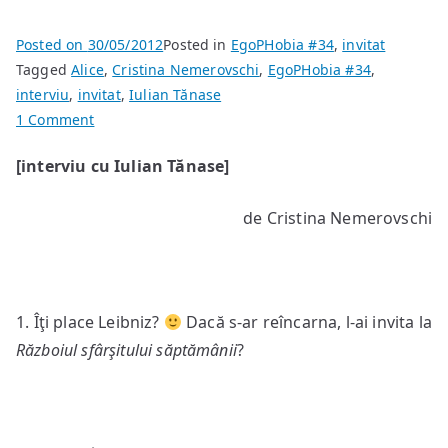
Posted on
30/05/2012
Posted in
EgoPHobia #34
,
invitat
Tagged
Alice
,
Cristina Nemerovschi
,
EgoPHobia #34
,
interviu
,
invitat
,
Iulian Tănase
on
1 Comment
“La
[interviu cu Iulian Tănase]
publicul
latent
de Cristina Nemerovschi
trebuie
să
mergi
personal,
ca
1. Îţi place Leibniz?
Dacă s-ar reîncarna, l-ai invita la
la
Războiul sfârşitului săptămânii
?
un
război
de
cucerire”