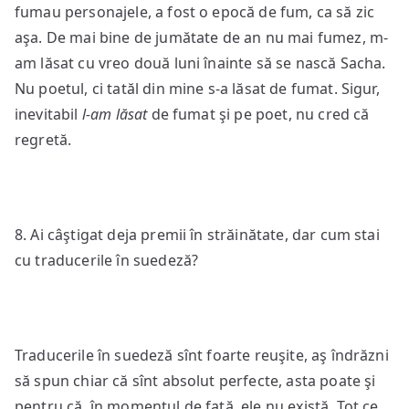
fumau personajele, a fost o epocă de fum, ca să zic
aşa. De mai bine de jumătate de an nu mai fumez, m-
am lăsat cu vreo două luni înainte să se nască Sacha.
Nu poetul, ci tatăl din mine s-a lăsat de fumat. Sigur,
inevitabil
l-am lăsat
de fumat şi pe poet, nu cred că
regretă.
8. Ai câştigat deja premii în străinătate, dar cum stai
cu traducerile în suedeză?
Traducerile în suedeză sînt foarte reuşite, aş îndrăzni
să spun chiar că sînt absolut perfecte, asta poate şi
pentru că, în momentul de faţă, ele nu există. Tot ce