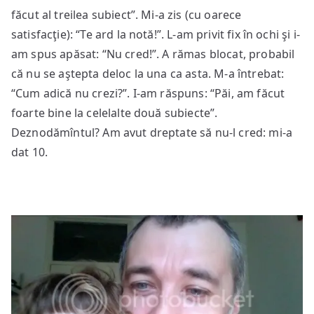
făcut al treilea subiect”. Mi-a zis (cu oarece
satisfacţie): “Te ard la notă!”. L-am privit fix în ochi şi i-
am spus apăsat: “Nu cred!”. A rămas blocat, probabil
că nu se aştepta deloc la una ca asta. M-a întrebat:
“Cum adică nu crezi?”. I-am răspuns: “Păi, am făcut
foarte bine la celelalte două subiecte”.
Deznodămîntul? Am avut dreptate să nu-l cred: mi-a
dat 10.