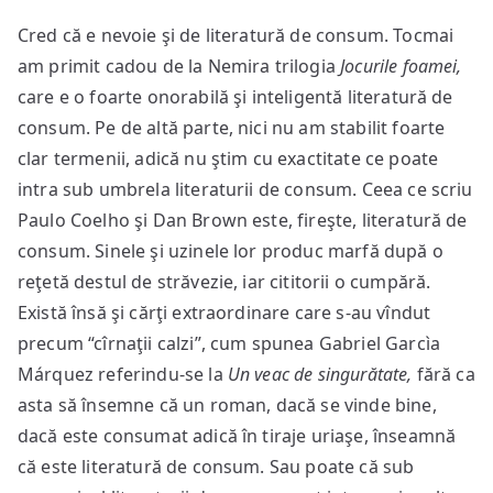
Cred că e nevoie şi de literatură de consum. Tocmai
am primit cadou de la Nemira trilogia
Jocurile foamei,
care e o foarte onorabilă şi inteligentă literatură de
consum. Pe de altă parte, nici nu am stabilit foarte
clar termenii, adică nu ştim cu exactitate ce poate
intra sub umbrela literaturii de consum. Ceea ce scriu
Paulo Coelho şi Dan Brown este, fireşte, literatură de
consum. Sinele şi uzinele lor produc marfă după o
reţetă destul de străvezie, iar cititorii o cumpără.
Există însă şi cărţi extraordinare care s-au vîndut
precum “cîrnaţii calzi”, cum spunea Gabriel Garcìa
Márquez referindu-se la
Un veac de singurătate,
fără ca
asta să însemne că un roman, dacă se vinde bine,
dacă este consumat adică în tiraje uriaşe, înseamnă
că este literatură de consum. Sau poate că sub