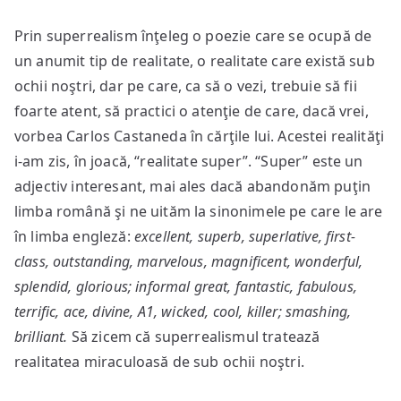
Prin superrealism înţeleg o poezie care se ocupă de
un anumit tip de realitate, o realitate care există sub
ochii noştri, dar pe care, ca să o vezi, trebuie să fii
foarte atent, să practici o atenţie de care, dacă vrei,
vorbea Carlos Castaneda în cărţile lui. Acestei realităţi
i-am zis, în joacă, “realitate super”. “Super” este un
adjectiv interesant, mai ales dacă abandonăm puţin
limba română şi ne uităm la sinonimele pe care le are
în limba engleză:
excellent, superb, superlative, first-
class, outstanding, marvelous, magnificent, wonderful,
splendid, glorious;
informal
great, fantastic, fabulous,
terrific, ace, divine, A1, wicked, cool, killer; smashing,
brilliant.
Să zicem că superrealismul tratează
realitatea miraculoasă de sub ochii noştri.