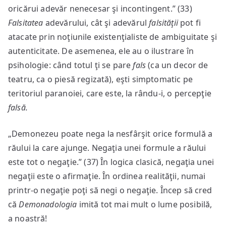
oricărui adevăr nenecesar şi incontingent.” (33)
Falsitatea
adevărului, cât şi adevărul
falsităţii
pot fi
atacate prin noţiunile existenţialiste de ambiguitate şi
autenticitate. De asemenea, ele au o ilustrare în
psihologie: când totul ţi se pare
fals
(ca un decor de
teatru, ca o piesă regizată), eşti simptomatic pe
teritoriul paranoiei, care este, la rându-i, o percepţie
falsă.
„Demonezeu poate nega la nesfârşit orice formulă a
răului la care ajunge. Negaţia unei formule a răului
este tot o negaţie.” (37) În logica clasică, negaţia unei
negaţii este o afirmaţie. În ordinea realităţii, numai
printr-o negaţie poţi să negi o negaţie. Încep să cred
că
Demonadologia
imită tot mai mult o lume posibilă,
a noastră!