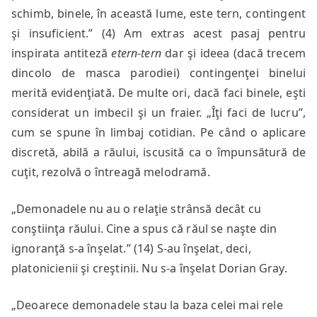
schimb, binele, în această lume, este tern, contingent
şi insuficient.” (4) Am extras acest pasaj pentru
inspirata antiteză
etern-tern
dar şi ideea (dacă trecem
dincolo de masca parodiei) contingenţei binelui
merită evidenţiată. De multe ori, dacă faci binele, eşti
considerat un imbecil şi un fraier. „Îţi faci de lucru”,
cum se spune în limbaj cotidian. Pe când o aplicare
discretă, abilă a răului, iscusită ca o împunsătură de
cuţit, rezolvă o întreagă melodramă.
„Demonadele nu au o relaţie strânsă decât cu
conştiinţa răului. Cine a spus că răul se naşte din
ignoranţă s-a înşelat.” (14) S-au înşelat, deci,
platonicienii şi creştinii. Nu s-a înşelat Dorian Gray.
„Deoarece demonadele stau la baza celei mai rele