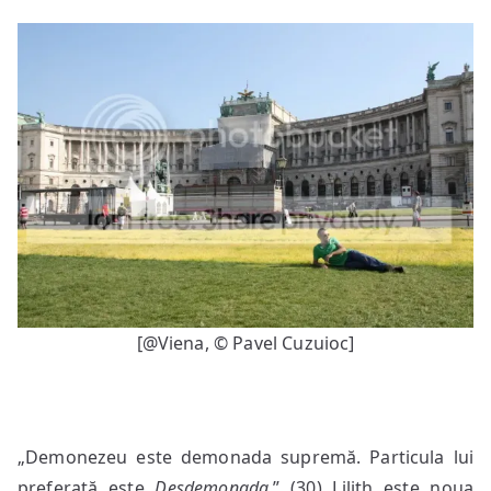
[@Viena, © Pavel Cuzuioc]
„Demonezeu este demonada supremă. Particula lui
preferată este
Desdemonada
.” (30) Lilith este noua