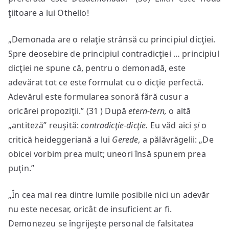
ţiitoare a lui Othello!
„Demonada are o relaţie strânsă cu principiul dicţiei.
Spre deosebire de principiul contradicţiei … principiul
dicţiei ne spune că, pentru o demonadă, este
adevărat tot ce este formulat cu o dicţie perfectă.
Adevărul este formularea sonoră fără cusur a
oricărei propoziţii.” (31 ) După
etern-tern,
o altă
„antiteză” reuşită:
contradicţie-dicţie.
Eu văd aici
şi
o
critică heideggeriană a lui
Gerede
, a pălăvrăgelii: „De
obicei vorbim prea mult; uneori însă spunem prea
puţin.”
„În cea mai rea dintre lumile posibile nici un adevăr
nu este necesar, oricât de insuficient ar fi.
Demonezeu se îngrijeşte personal de falsitatea