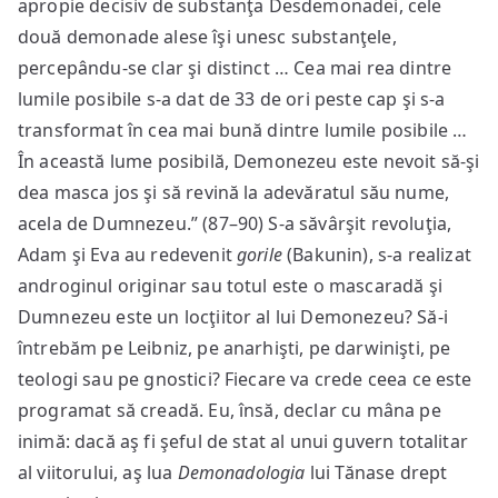
apropie decisiv de substanţa Desdemonadei, cele
două demonade alese îşi unesc substanţele,
percepându-se clar şi distinct … Cea mai rea dintre
lumile posibile s-a dat de 33 de ori peste cap şi s-a
transformat în cea mai bună dintre lumile posibile …
În această lume posibilă, Demonezeu este nevoit să-şi
dea masca jos şi să revină la adevăratul său nume,
acela de Dumnezeu.” (87–90) S-a săvârşit revoluţia,
Adam şi Eva au redevenit
gorile
(Bakunin), s-a realizat
androginul originar sau totul este o mascaradă şi
Dumnezeu este un locţiitor al lui Demonezeu? Să-i
întrebăm pe Leibniz, pe anarhişti, pe darwinişti, pe
teologi sau pe gnostici? Fiecare va crede ceea ce este
programat să creadă. Eu, însă, declar cu mâna pe
inimă: dacă aş fi şeful de stat al unui guvern totalitar
al viitorului, aş lua
Demonadologia
lui Tănase drept