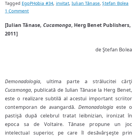
Tagged
EgoPHobia #34
,
invitat
,
Iulian Tănase
,
Ștefan Bolea
on
1 Comment
Fraţii
[Iulian Tănase,
Cucamonga
, Herg Benet Publishers,
Wachowski,
2011]
Leibniz,
Orwell,
Biblia
de Ştefan Bolea
şi
cimpanZeul
Demonadologia
, ultima parte a strălucitei cărţi
Cucamonga
, publicată de Iulian Tănase la Herg Benet,
este o realizare subtilă al acestui important scriitor
contemporan de avangardă.
Demonadologia
este o
pastişă după celebrul tratat leibnizian, ironizat în
epoca sa de Voltaire. Tănase propune un joc
intelectual superior, pe care îl desăvârşeşte prin