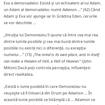
Eva a demonadelor. Există şi un echivalent al lui Adam,
un Adam al demonadelor, numit
Adamon
…” (62) Când
Adam şi Eva vor ajunge iar în Grădina Eden, cerurile
se vor deschide …
„Intuiţia lui Demonezeu îi spune că între cea mai rea
dintre lumile posibile şi cea mai bună dintre lumile
posibile nu există nici o diferenţă, cu excepţia
numelui …” (73) „The
mind
is
its own place
, and in
itself
can make
a
Heaven
of
Hell
, a
Hell
of
Heaven
.
” (John
Milton) Dacă poţi controla percepţia, influenţezi
direct realitatea.
„Există o lume posibilă în care Demonezeu nu
reuşeşte să îl întoarcă din Drum pe Adamon … În
această lume posibilă se întâmplă că … Adamon se