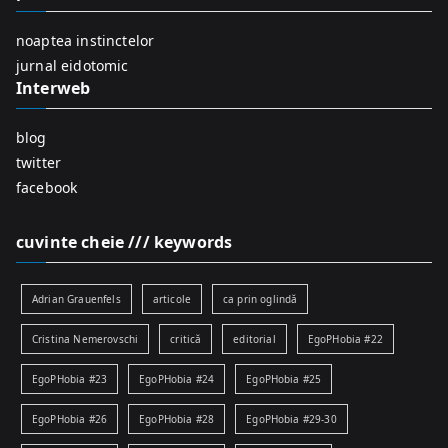
o
r
noaptea instinctelor
:
jurnal eidotomic
Interweb
blog
twitter
facebook
cuvinte cheie /// keywords
Adrian Grauenfels
articole
ca prin oglindă
Cristina Nemerovschi
critică
editorial
EgoPHobia #22
EgoPHobia #23
EgoPHobia #24
EgoPHobia #25
EgoPHobia #26
EgoPHobia #28
EgoPHobia #29-30