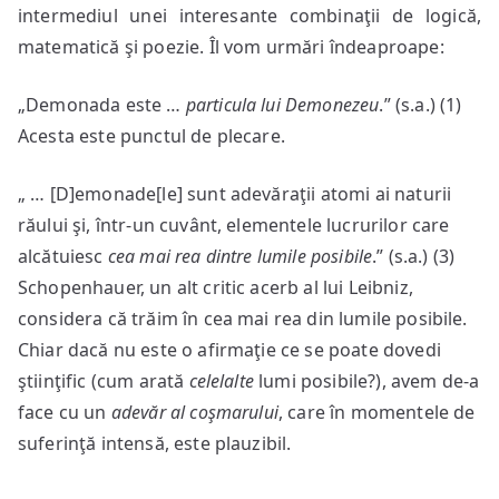
intermediul unei interesante combinaţii de logică,
matematică şi poezie. Îl vom urmări îndeaproape:
„Demonada este …
particula lui Demonezeu
.” (s.a.) (1)
Acesta este punctul de plecare.
„ … [D]emonade[le] sunt adevăraţii atomi ai naturii
răului şi, într-un cuvânt, elementele lucrurilor care
alcătuiesc
cea mai rea dintre lumile posibile
.” (s.a.) (3)
Schopenhauer, un alt critic acerb al lui Leibniz,
considera că trăim în cea mai rea din lumile posibile.
Chiar dacă nu este o afirmaţie ce se poate dovedi
ştiinţific (cum arată
celelalte
lumi posibile?), avem de-a
face cu un
adevăr al coşmarului
, care în momentele de
suferinţă intensă, este plauzibil.