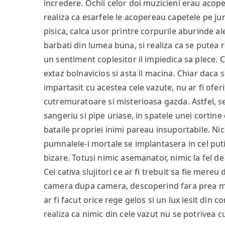
incredere. Ochii celor doi muzicieni erau acope
realiza ca esarfele le acopereau capetele pe j
pisica, calca usor printre corpurile aburinde a
barbati din lumea buna, si realiza ca se putea r
un sentiment coplesitor il impiedica sa plece. 
extaz bolnavicios si asta il macina. Chiar daca s-
impartasit cu acestea cele vazute, nu ar fi oferi
cutremuratoare si misterioasa gazda. Astfel, se
sangeriu si pipe uriase, in spatele unei cortine
bataile propriei inimi pareau insuportabile. Nic
pumnalele-i mortale se implantasera in cel putin
bizare. Totusi nimic asemanator, nimic la fel d
Cei cativa slujitori ce ar fi trebuit sa fie mer
camera dupa camera, descoperind fara prea ma
ar fi facut orice rege gelos si un lux iesit din 
realiza ca nimic din cele vazut nu se potrivea 