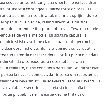
abia scoase un sunet. Cu gratia unei feline isi facu drum
ere intunecata ce stingea suflarea tortelor orasului.
arandu-se dintr-un colt in altul, mai mult sprijinindu-se
acoperisul vilei vecine, ciulind urechile la muzica
umentele orientale ii captara interesul. Ceva din notele
pandu-se de vraja melodiei, isi scutura capul si isi
 de piele si isi trase bine cizmele pana sub genunchi,
me deasupra incheieturilor. Era obisnuit cu acrobatiile
otdeauna atentia necesara detaliilor. Nu purta niciodata
r din Ghilda o considerau o necesitate – era un
ol. In realitate, nu se considera parte din Ghilda si chiar
 partea la fiecare contract, dar incerca din rasputeri sa
inilor era ceva sinistru in adevaratul sens al cuvantului
oita fata de secretele acesteia si cine se afla in
ai putin probabil ca el insusi sa devina tinta unui