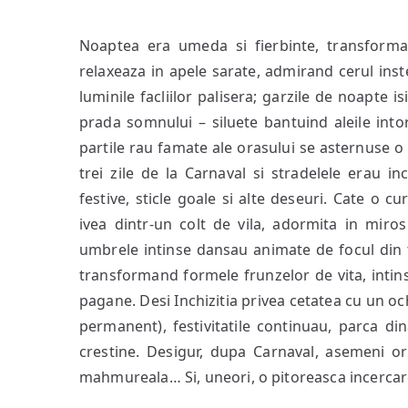
Noaptea era umeda si fierbinte, transforman
relaxeaza in apele sarate, admirand cerul ins
luminile facliilor palisera; garzile de noapte 
prada somnului – siluete bantuind aleile intor
partile rau famate ale orasului se asternuse o
trei zile de la Carnaval si stradelele erau 
festive, sticle goale si alte deseuri.
Cate o cur
ivea dintr-un colt de vila, adormita in mir
umbrele intinse dansau animate de focul din t
transformand formele frunzelor de vita, intins
pagane. Desi Inchizitia privea cetatea cu un oc
permanent), festivitatile continuau, parca di
crestine. Desigur, dupa Carnaval, asemeni oric
mahmureala… Si, uneori, o pitoreasca incercar