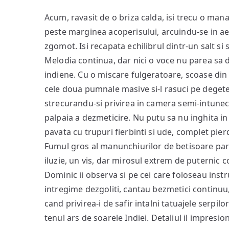
Acum, ravasit de o briza calda, isi trecu o mana
peste marginea acoperisului, arcuindu-se in aer
zgomot. Isi recapata echilibrul dintr-un salt si s
Melodia continua, dar nici o voce nu parea sa d
indiene. Cu o miscare fulgeratoare, scoase din
cele doua pumnale masive si-l rasuci pe degete.
strecurandu-si privirea in camera semi-intuneca
palpaia a dezmeticire. Nu putu sa nu inghita in
pavata cu trupuri fierbinti si ude, complet p
Fumul gros al manunchiurilor de betisoare par
iluzie, un vis, dar mirosul extrem de puternic 
Dominic ii observa si pe cei care foloseau inst
intregime dezgoliti, cantau bezmetici continuu, 
cand privirea-i de safir intalni tatuajele serpil
tenul ars de soarele Indiei. Detaliul il impresio