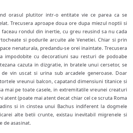
d orasul plutitor intr-o entitate vie ce parea ca se
telat. Trecusera aproape doua ore dupa miezul noptii si
isi faceau rondul din inertie, cu greu reusind sa nu cada
tocheate si podurile arcuite ale Venetiei. Chiar si prin
 pace nenaturala, predandu-se orei inaintate. Trecusera
inca impodobite cu decoratiuni sau resturi de podoabe
tezana cazuta in dizgratie, in bratele unui cersetor, se
os de vin uscat si urina sub arcadele generoase. Doar
ortele vreunui balcon, capatand dimensiuni titanice si
a mai pe toate casele, in extremitatile vreunei creaturi
hi atent (poate mai atent decat chiar cel ce scruta Roma
nadins si in cinstea unui Bachus indiferent la dogmele
arei alte betii crunte, existau inevitabil migrenele si
e de asasinat.