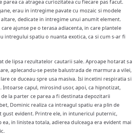
re parea ca atragea curiozitatea cu fiecare pas facut.
gane, erau in intregime pavate cu mozaic si modele
altare, dedicate in intregime unui anumit element.
care ajunse pe o terasa adiacenta, in care plantele
au intregului spatiu o nuanta exotica, ca si cum s-ar fi
t de lipsa rezultatelor cautarii sale. Aproape hotarat sa
rare, aplecandu-se peste balustrada de marmura a vilei,
are ce duceau spre usa masiva. Isi incetini respiratia si
. Intoarse capul, mirosind usor, apoi, ca hipnotizat,
de la parter ce parea a fi destinata depozitarii
et, Dominic realiza ca intreagul spatiu era plin de
 gust evident. Printre ele, in intunericul puternic,
ub ea, in linistea totala, adierea dulceaga era evident mai
ic.