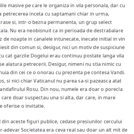
le masive pe care le organiza in vila personala, dar cu
a petrecerea inceta cu saptamani chiar in urma,
rase si, intr-o bezna permanenta, un grup select
ala. Nu era neobisnuit ca in perioada de destrabalare
de noapte in canalele intunecate, inecate initial in vin
iesit din comun si, desigur, nici un motiv de suspiciune
cu cat garzile Dogelui erau continuu postate langa vila
se alatura petrecerii. Desigur, nimeni nu stia nimic cu
unuia din cei ce o onorau cu prezenta pe contesa Vandi.
s, si nici chiar Vaticanul nu parea sa-si pazeasca atat
randafirului Rosu. Din nou, numele era doar o porecla
i care doar suspectau una si alta, dar care, in mare
e oferise o invitatie.
ul din aceste figuri publice, cedase presiunilor cercului
tr-adevar Societatea era ceva real sau doar un alt mit de