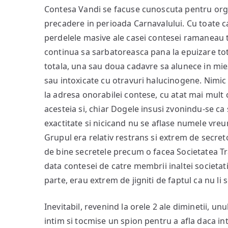
Contesa Vandi se facuse cunoscuta pentru orgii
precadere in perioada Carnavalului. Cu toate c
perdelele masive ale casei contesei ramaneau t
continua sa sarbatoreasca pana la epuizare tot
totala, una sau doua cadavre sa alunece in miez 
sau intoxicate cu otravuri halucinogene. Nimic 
la adresa onorabilei contese, cu atat mai mult 
acesteia si, chiar Dogele insusi zvonindu-se ca 
exactitate si nicicand nu se aflase numele vre
Grupul era relativ restrans si extrem de secreto
de bine secretele precum o facea Societatea T
data contesei de catre membrii inaltei societat
parte, erau extrem de jigniti de faptul ca nu li s
Inevitabil, revenind la orele 2 ale diminetii, un
intim si tocmise un spion pentru a afla daca in