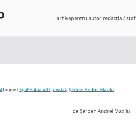
o
arhiva
pentru autori
redacţia / staf
at
Tagged
EgoPHobia #37
,
invitat
,
Şerban Andrei Mazilu
de Şerban Andrei Mazilu