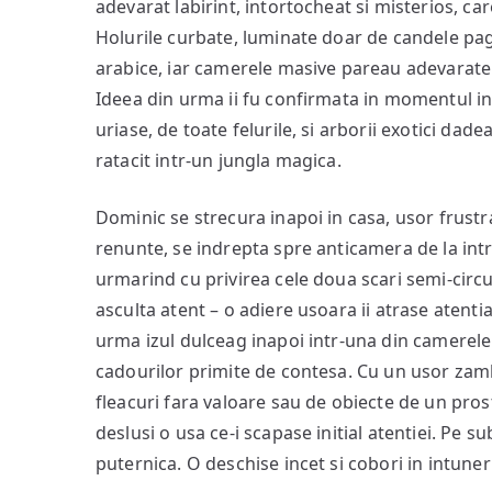
adevarat labirint, intortocheat si misterios, ca
Holurile curbate, luminate doar de candele pa
arabice, iar camerele masive pareau adevarate 
Ideea din urma ii fu confirmata in momentul in 
uriase, de toate felurile, si arborii exotici dade
ratacit intr-un jungla magica.
Dominic se strecura inapoi in casa, usor frustra
renunte, se indrepta spre anticamera de la int
urmarind cu privirea cele doua scari semi-circul
asculta atent – o adiere usoara ii atrase atentia
urma izul dulceag inapoi intr-una din camerele 
cadourilor primite de contesa. Cu un usor zamb
fleacuri fara valoare sau de obiecte de un prost
deslusi o usa ce-i scapase initial atentiei. Pe s
puternica. O deschise incet si cobori in intuner