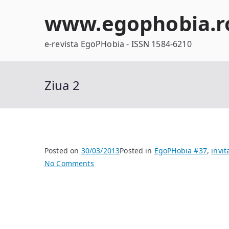
Skip
www.egophobia.r
to
content
e-revista EgoPHobia - ISSN 1584-6210
Ziua 2
Posted on
30/03/2013
Posted in
EgoPHobia #37
,
invit
on
No Comments
Ziua
2