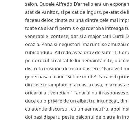
salon. Ducele Alfredo D’arnello era un exponent 
atat de vanitos, si pe cat de ingust, pe-atat de
faceau deloc cinste cu una dintre cele mai imp
toate ca si-ar fi permis o garderoba intreaga t
venerabilei contese, dar si a majoritatii Curtii 
ocazia. Pana si negustorii marunti se amuzau c
rubicondului Alfredo avea grav de suferit. Conv
pe norocul si calitatile lui nemaintalnite, duce
discreta misiune de recunoastere. “Fara victime!
generoasa cu aur. “Si tine minte! Daca esti prins
din cele intamplate in aceasta casa, in aceasta 
oricarui alt venetian!” Tanarul nu ii raspunsese
duce cu o privire de un albastru intunecat, din
cu atentie discursul, cu un aer neutru, apoi ins
doi pasi disparu peste balconul de piatra in int