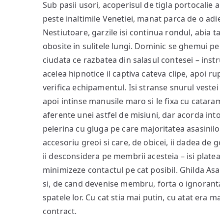
Sub pasii usori, acoperisul de tigla portocalie 
peste inaltimile Venetiei, manat parca de o adi
Nestiutoare, garzile isi continua rondul, abia t
obosite in sulitele lungi. Dominic se ghemui pe 
ciudata ce razbatea din salasul contesei – instr
acelea hipnotice il captiva cateva clipe, apoi ru
verifica echipamentul. Isi stranse snurul vestei
apoi intinse manusile maro si le fixa cu catara
aferente unei astfel de misiuni, dar acorda int
pelerina cu gluga pe care majoritatea asasinilo
accesoriu greoi si care, de obicei, ii dadea de g
ii desconsidera pe membrii acesteia – isi platea
minimizeze contactul pe cat posibil. Ghilda Asas
si, de cand devenise membru, forta o ignoranta v
spatele lor. Cu cat stia mai putin, cu atat era m
contract.