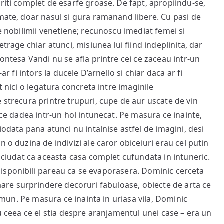
riti complet de esarfe groase. De fapt, apropiindu-se,
umate, doar nasul si gura ramanand libere. Cu pasi de
le nobilimii venetiene; recunoscu imediat femei si
etrage chiar atunci, misiunea lui fiind indeplinita, dar
Contesa Vandi nu se afla printre cei ce zaceau intr-un
ar fi intors la ducele D’arnello si chiar daca ar fi
t nici o legatura concreta intre imaginile
 strecura printre trupuri, cupe de aur uscate de vin
 ce dadea intr-un hol intunecat. Pe masura ce inainte,
iodata pana atunci nu intalnise astfel de imagini, desi
 o duzina de indivizi ale caror obiceiuri erau cel putin
e ciudat ca aceasta casa complet cufundata in intuneric.
eu disponibili pareau ca se evaporasera. Dominic cerceta
re surprindere decoruri fabuloase, obiecte de arta ce
comun. Pe masura ce inainta in uriasa vila, Dominic
cu ceea ce el stia despre aranjamentul unei case – era un