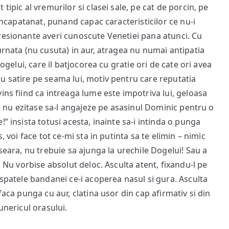
tipic al vremurilor si clasei sale, pe cat de porcin, pe
 incapatanat, punand capac caracteristicilor ce nu-i
resionante averi cunoscute Venetiei pana atunci. Cu
urnata (nu cusuta) in aur, atragea nu numai antipatia
Dogelui, care il batjocorea cu gratie ori de cate ori avea
u satire pe seama lui, motiv pentru care reputatia
ins fiind ca intreaga lume este impotriva lui, geloasa
le nu ezitase sa-l angajeze pe asasinul Dominic pentru o
” insista totusi acesta, inainte sa-i intinda o punga
, voi face tot ce-mi sta in putinta sa te elimin – nimic
seara, nu trebuie sa ajunga la urechile Dogelui! Sau a
. Nu vorbise absolut deloc. Asculta atent, fixandu-l pe
 spatele bandanei ce-i acoperea nasul si gura. Asculta
faca punga cu aur, clatina usor din cap afirmativ si din
unericul orasului.