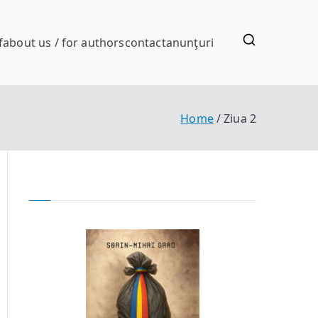
f
about us / for authors
contact
anunţuri
Home
Ziua 2