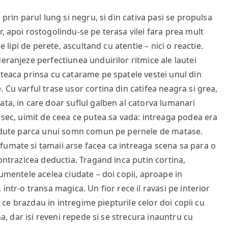
 prin parul lung si negru, si din cativa pasi se propulsa
, apoi rostogolindu-se pe terasa vilei fara prea mult
e lipi de perete, ascultand cu atentie – nici o reactie.
eranjeze perfectiunea unduirilor ritmice ale lautei
 teaca prinsa cu catarame pe spatele vestei unul din
 Cu varful trase usor cortina din catifea neagra si grea,
ta, in care doar suflul galben al catorva lumanari
 sec, uimit de ceea ce putea sa vada: intreaga podea era
ierdute parca unui somn comun pe pernele de matase.
fumate si tamaii arse facea ca intreaga scena sa para o
contrazicea deductia. Tragand inca putin cortina,
rumentele acelea ciudate – doi copii, aproape in
intr-o transa magica. Un fior rece il ravasi pe interior
or ce brazdau in intregime piepturile celor doi copii cu
na, dar isi reveni repede si se strecura inauntru cu