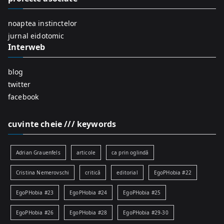
o
r
noaptea instinctelor
:
jurnal eidotomic
Interweb
blog
twitter
facebook
cuvinte cheie /// keywords
Adrian Grauenfels
articole
ca prin oglindă
Cristina Nemerovschi
critică
editorial
EgoPHobia #22
EgoPHobia #23
EgoPHobia #24
EgoPHobia #25
EgoPHobia #26
EgoPHobia #28
EgoPHobia #29-30