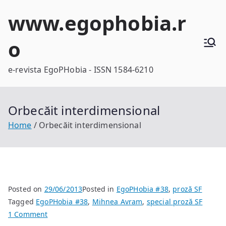
Skip
www.egophobia.r
to
content
o
e-revista EgoPHobia - ISSN 1584-6210
Orbecăit interdimensional
Home
Orbecăit interdimensional
Posted on
29/06/2013
Posted in
EgoPHobia #38
,
proză SF
Tagged
EgoPHobia #38
,
Mihnea Avram
,
special proză SF
on
1 Comment