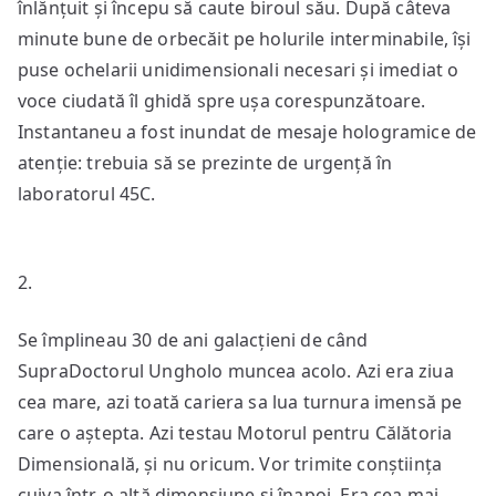
înlănțuit și începu să caute biroul său. După câteva
minute bune de orbecăit pe holurile interminabile, își
puse ochelarii unidimensionali necesari și imediat o
voce ciudată îl ghidă spre ușa corespunzătoare.
Instantaneu a fost inundat de mesaje hologramice de
atenție: trebuia să se prezinte de urgență în
laboratorul 45C.
2.
Se împlineau 30 de ani galacțieni de când
SupraDoctorul Ungholo muncea acolo. Azi era ziua
cea mare, azi toată cariera sa lua turnura imensă pe
care o aștepta. Azi testau Motorul pentru Călătoria
Dimensională, și nu oricum. Vor trimite conștiința
cuiva într-o altă dimensiune și înapoi. Era cea mai