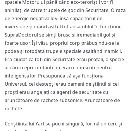
spatele Motorului până când eco-teroriștii vor fi
anihilați de către trupele de șoc din Securitate. O rază
de energie negativă lovi însă capacitorul de
inversiune punând astfel tot ansamblul în funcțiune.
SupraDoctorul se simți brusc și iremediabil gol și
foarte ușor. Își văzu propriul corp prăbușindu-se la
podea și totodată trupele speciale asaltând inamicii.
Era ciudat că toți din Securitate erau protali, o specie
ai cărei reprezentanți nu erau cunoscuți pentru
inteligența lor. Presupunea că așa funcționa
Universul, cei deștepți erau oameni de știință și cei
proști erau angajați ca agenți de securitate cu
aruncătoare de rachete subsonice. Aruncătoare de
rachete…
Conștiința lui Yart se pocni singură, formă un cerc și