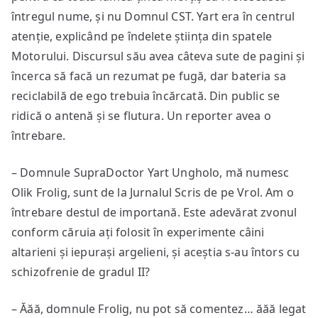
întregul nume, și nu Domnul CST. Yart era în centrul
atenție, explicând pe îndelete știința din spatele
Motorului. Discursul său avea câteva sute de pagini și
încerca să facă un rezumat pe fugă, dar bateria sa
reciclabilă de ego trebuia încărcată. Din public se
ridică o antenă și se flutura. Un reporter avea o
întrebare.
– Domnule SupraDoctor Yart Ungholo, mă numesc
Olik Frolig, sunt de la Jurnalul Scris de pe Vrol. Am o
întrebare destul de importană. Este adevărat zvonul
conform căruia ați folosit în experimente câini
altarieni și iepurași argelieni, și aceștia s-au întors cu
schizofrenie de gradul II?
– Ăăă, domnule Frolig, nu pot să comentez… ăăă legat