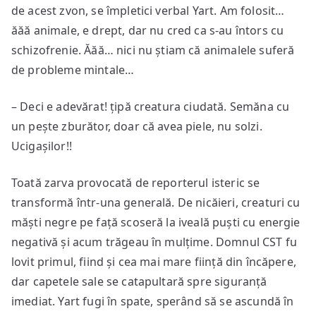
de acest zvon, se împletici verbal Yart. Am folosit…
ăăă animale, e drept, dar nu cred ca s-au întors cu
schizofrenie. Ăăă… nici nu știam că animalele suferă
de probleme mintale…
– Deci e adevărat! țipă creatura ciudată. Semăna cu
un pește zburător, doar că avea piele, nu solzi.
Ucigașilor!!
Toată zarva provocată de reporterul isteric se
transformă într-una generală. De nicăieri, creaturi cu
măști negre pe față scoseră la iveală puști cu energie
negativă și acum trăgeau în mulțime. Domnul CST fu
lovit primul, fiind și cea mai mare ființă din încăpere,
dar capetele sale se catapultară spre siguranță
imediat. Yart fugi în spate, sperând să se ascundă în