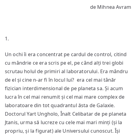
Orbecăit
de Mihnea Avram
interdimensional
1.
Un ochi îi era concentrat pe cardul de control, citind
cu mândrie ce era scris pe el, pe când alți trei globi
scrutau holul de primiri al laboratorului. Era mândru
de el și cine n-ar fi în locul lui? era cel mai tânăr
fizician interdimensional de pe planeta sa. Și acum
lucra în cel mai renumit și cel mai mare complex de
laboratoare din tot quadrantul ăsta de Galaxie.
Doctorul Yart Ungholo, Înalt Celibatar de pe planeta
Jtanis, urma să lucreze cu cele mai mari minți (și la
propriu, și la figurat) ale Universului cunoscut. Își