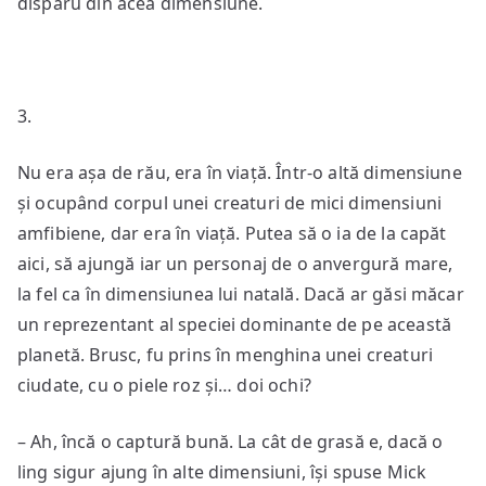
dispăru din acea dimensiune.
3.
Nu era așa de rău, era în viață. Într-o altă dimensiune
și ocupând corpul unei creaturi de mici dimensiuni
amfibiene, dar era în viață. Putea să o ia de la capăt
aici, să ajungă iar un personaj de o anvergură mare,
la fel ca în dimensiunea lui natală. Dacă ar găsi măcar
un reprezentant al speciei dominante de pe această
planetă. Brusc, fu prins în menghina unei creaturi
ciudate, cu o piele roz și… doi ochi?
– Ah, încă o captură bună. La cât de grasă e, dacă o
ling sigur ajung în alte dimensiuni, își spuse Mick