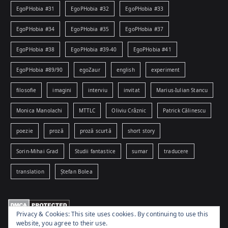
EgoPHobia #31
EgoPHobia #32
EgoPHobia #33
EgoPHobia #34
EgoPHobia #35
EgoPHobia #37
EgoPHobia #38
EgoPHobia #39-40
EgoPHobia #41
EgoPHobia #89/90
egoZaur
english
experiment
filosofie
imagini
interviu
invitat
Marius-Iulian Stancu
Monica Manolachi
MTTLC
Oliviu Crâznic
Patrick Călinescu
poezie
proză
proză scurtă
short story
Sorin-Mihai Grad
Studii fantastice
sumar
traducere
translation
Ștefan Bolea
Privacy & Cookies: This site uses cookies. By continuing to use this
website, you agree to their use.