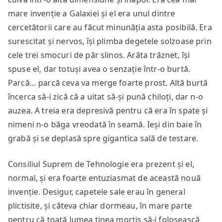
mare invenție a Galaxiei și el era unul dintre
cercetătorii care au făcut minunăția asta posibilă. Era
surescitat și nervos, își plimba degetele solzoase prin
cele trei smocuri de păr slinos. Arăta trăznet, își
spuse el, dar totuși avea o senzație într-o burtă.
Parcă… parcă ceva va merge foarte prost. Altă burtă
încerca să-i zică că a uitat să-și pună chiloți, dar n-o
auzea. A treia era depresivă pentru că era în spate și
nimeni n-o băga vreodată în seamă. Ieși din baie în
grabă și se deplasă spre gigantica sală de testare.
Consiliul Suprem de Tehnologie era prezent și el,
normal, și era foarte entuziasmat de această nouă
invenție. Desigur, capetele sale erau în general
plictisite, și câteva chiar dormeau, în mare parte
pentru că toată lumea ținea morțiș să-i folosească