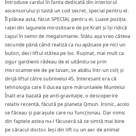
Introduse cardul în fanta dedicată din interiorul
ascensorului și tastă un cod secret, special pentru el.
Îî plăcea asta, făcut SPECIAL pentru el. Luase poziția
raței din lagunele mirositoare de pe Kralt și își ridică
capul în semn de megalomanie. Stătu așa vreo căteva
secunde până când realiză ca nu apăsase pe nici un
buton, deci liftul stătea pe loc. Rușinat, mai mult ca
sigur gardienii râdeau de el uitându-se prin
microcamerele de pe tavan, se abătu într-un colț și
dirijă liftul către subnivelul 45. Interesant era că
tehnologia care îl ducea spre măruntaiele Muntelui
Înalt era bazată pe anti-gravitație, o descoperire
relativ recentă, făcută pe planeta Qmun. Ironic, acolo
se făceau și parașute care nu funcționau. Dar nimic
din faptele astea nu-l făcuseră să se simtă mai bine
pe săracul doctor. Ieși din lift cu un aer de animal