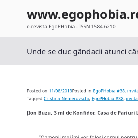
Skip
www.egophobia.r
to
content
e-revista EgoPHobia - ISSN 1584-6210
Unde se duc gândacii atunci c
Posted on
11/08/2013
Posted in
EgoPHobia #38
,
invit
Tagged
Cristina Nemerovschi
,
EgoPHobia #38
,
invita
[Ion Buzu, 3 ml de Konfidor, Casa de Pariuri L
“Oamenii mei îmi vor folosi corpul pentru a