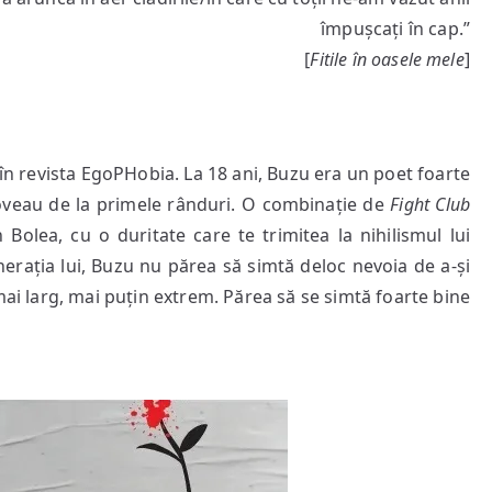
când
împușcați în cap.”
mor?
[
Fitile în oasele mele
]
în revista EgoPHobia. La 18 ani, Buzu era un poet foarte
 loveau de la primele rânduri. O combinație de
Fight Club
 Bolea, cu o duritate care te trimitea la nihilismul lui
nerația lui, Buzu nu părea să simtă deloc nevoia de a-și
ai larg, mai puțin extrem. Părea să se simtă foarte bine