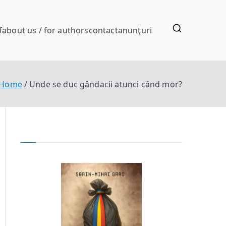
f
about us / for authors
contact
anunţuri
Home
Unde se duc gândacii atunci când mor?