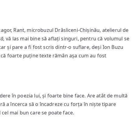
agor, Rant, microbuzul Drăsliceni-Chișinău, atelierul de
să,
vă las mai bine să aflați singuri, pentru că volumul se
ar și pare a fi fost scris dintr-o suflare, deși Ion Buzu
 și că foarte puține texte rămân așa cum au fost
edere în poezia lui, și foarte bine face. Are atât de multă
ră a încerca să o încadreze cu forța în niște tipare
ul cel mai bun care se poate face.