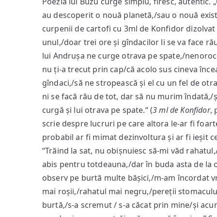
Poezia lui Buzu curge simplu, firesc, autentic. 
au descoperit o nouă planetă,/sau o nouă exist
curpenii de cartofi cu 3ml de Konfidor dizolvat 
unul,/doar trei ore și gîndacilor li se va face ră
lui Andrușa ne curge otrava pe spate,/nenoroci
nu ți‑a trecut prin cap/că acolo sus cineva înc
gîndaci,/să ne stropească și el cu un fel de otr
ni se facă rău de tot, dar să nu murim îndată,/și 
curgă și lui otrava pe spate.“ (
3 ml de Konfidor
,
scrie despre lucruri pe care altora le-ar fi foar
probabil ar fi mimat dezinvoltura și ar fi ieșit ce
“Trăind la sat, nu obișnuiesc să‑mi văd rahatul,
abis pentru totdeauna,/dar în buda asta de la 
observ pe burtă multe bășici,/m‑am încordat vr
mai roșii,/rahatul mai negru,/pereții stomacului
burtă,/s‑a scremut / s‑a căcat prin mine/și acum