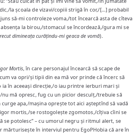
: “Stau culcat în pat și îmi vine să vomit,/în jumătate
dic,/la școala de vizavi/copiii strigă în cor,/[…] probabil
ajuns să‑mi controleze voma,/tot încearcă asta de cîteva
 absența la birou,/stomacul se încordează,/gura mi se
recut diminea
ța curățindu-mi geaca de vomă
).
igor Mortis
, în care personajul încearcă să scape de
cum va opri/și tipii din ea mă vor prinde că încerc să
a în aceeași direcție,/o iau printre ierburi mari și
/nu mă opresc, fug cu un picior desculț,/trebuie să
curge apa,/mașina oprește tot aici așteptînd să vadă
igor mortis,/se rostogolește zgomotos,/cîțiva cîini se
ă se potolesc” – cu umorul negru și ritmul alert, se
ar mărturisește în interviul pentru EgoPHobia că are în