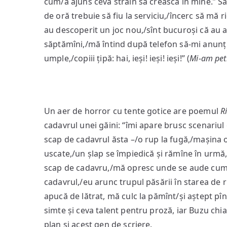
cum/a ajuns ceva străin să crească în mine.” Sau
de oră trebuie să fiu la serviciu,/încerc să mă ri
au descoperit un joc nou,/sînt bucuroși că au 
săptămîni,/mă întind după telefon să‑mi anunț
umple,/copiii țipă: hai, ieși! ieși! ieși!” (
Mi-am pet
Un aer de horror cu tente gotice are poemul
R
cadavrul unei găini: “îmi apare brusc scenariul 
scap de cadavrul ăsta –/o rup la fugă,/mașina o i
uscate,/un șlap se împiedică și rămîne în urmă,
scap de cadavru,/mă opresc unde se aude cum 
cadavrul,/eu arunc trupul păsării în starea de r
apucă de lătrat, mă culc la pămînt/și aștept pîn
simte și ceva talent pentru proză, iar Buzu chi
plan și acest gen de scriere.