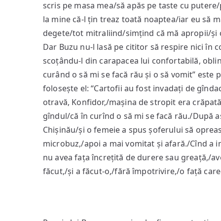
scris pe masa mea/să apăs pe taste cu putere/
la mine că‑l țin treaz toată noaptea/iar eu să m
degete/tot mitraliind/simțind că mă apropii/și cî
Dar Buzu nu-l lasă pe cititor să respire nici în
scoțându-l din carapacea lui confortabilă, obli
curând o să mi se facă rău și o să vomit” este po
folosește el: “Cartofii au fost invadați de gînda
otravă, Konfidor,/mașina de stropit era crăpat
gîndul/că în curînd o să mi se facă rău./După
Chișinău/și o femeie a spus șoferului să opreasc
microbuz,/apoi a mai vomitat și afară./Cînd a int
nu avea fața încrețită de durere sau greață,/ave
făcut,/și a făcut‑o,/fără împotrivire,/o față car