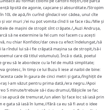
„Gîndacii au format colonii pe cartofii noștri,/de parcă
ență lipsită de agonie, capcane și absurditate./Stropim
în 10L de apă,/în curînd gîndacii vor cădea, unul cîte
u și vor muri ;/ei nu pot vomita cînd li se face rău./Mie și
tele de mașini de stropit sînt crăpate./„Auzi Andrușa,
earcă să ne extermine la fel cum noi facem cu acești
avă, nu chiar Konfidor,/dar ceva cu efect îndelungat,/să
la rîndul lui să‑i fie crăpată mașina sa de stropit,/să‑i
 poemul care dă titlul volumului). Încă o dată, poetul
te greu să le abordeze cu la fel de multă simplitate;
va grotesc, în timp ce lui Buzu îi iese al naibii de bine:
/acesta cade în gaura de cinci metri și gata,/înghițit de
oraș l‑am văzut pentru prima dată,/era negru./Apoi
eo 5 minute/trebuie să‑i dau drumul,/Bășicile se fac
 se apucă de tremurat,/un alien își face loc să iasă prin
 e gata să iasă în lume,//fără ca eu să fi avut o idee