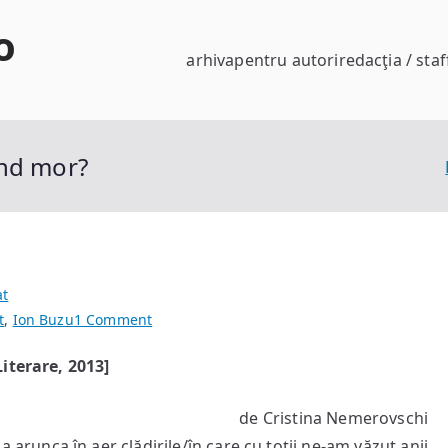
o
arhiva
pentru autori
redacţia / staf
ând mor?
at
on
t
,
Ion Buzu
1 Comment
Unde
iterare, 2013]
se
duc
de Cristina Nemerovschi
gândacii
atunci
 arunca în aer clădirile/în care cu toții ne‑am văzut anii