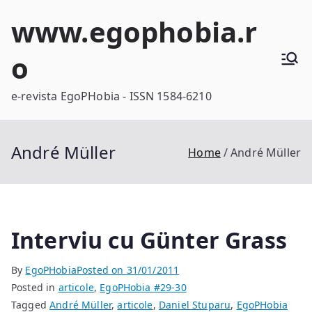
Skip
www.egophobia.r
to
content
o
e-revista EgoPHobia - ISSN 1584-6210
André Müller
Home
André Müller
Interviu cu Günter Grass
By
EgoPHobia
Posted on
31/01/2011
Posted in
articole
,
EgoPHobia #29-30
Tagged
André Müller
,
articole
,
Daniel Stuparu
,
EgoPHobia