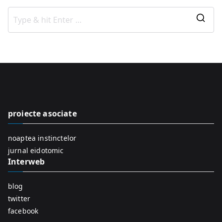
S
e
a
r
c
h
f
proiecte asociate
o
r
noaptea instinctelor
:
jurnal eidotomic
Interweb
blog
twitter
facebook