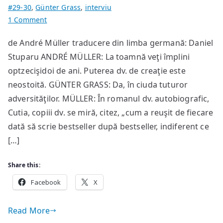
#29-30
,
Günter Grass
,
interviu
on
1 Comment
Interviu
de André Müller traducere din limba germană: Daniel
cu
Stuparu ANDRÉ MÜLLER: La toamnă veţi împlini
Günter
Grass
optzecişidoi de ani. Puterea dv. de creaţie este
neostoită. GÜNTER GRASS: Da, în ciuda tuturor
adversităţilor. MÜLLER: În romanul dv. autobiografic,
Cutia, copiii dv. se miră, citez, „cum a reuşit de fiecare
dată să scrie bestseller după bestseller, indiferent ce
[…]
Share this:
Facebook
X
Read More