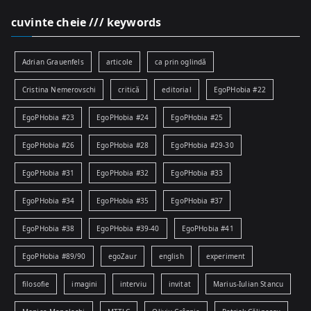
cuvinte cheie /// keywords
Adrian Grauenfels
articole
ca prin oglindă
Cristina Nemerovschi
critică
editorial
EgoPHobia #22
EgoPHobia #23
EgoPHobia #24
EgoPHobia #25
EgoPHobia #26
EgoPHobia #28
EgoPHobia #29-30
EgoPHobia #31
EgoPHobia #32
EgoPHobia #33
EgoPHobia #34
EgoPHobia #35
EgoPHobia #37
EgoPHobia #38
EgoPHobia #39-40
EgoPHobia #41
EgoPHobia #89/90
egoZaur
english
experiment
filosofie
imagini
interviu
invitat
Marius-Iulian Stancu