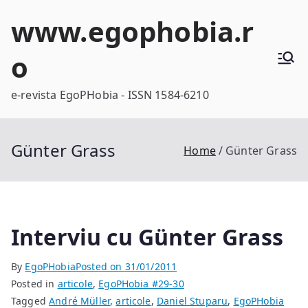
Skip
www.egophobia.r
to
content
o
e-revista EgoPHobia - ISSN 1584-6210
Günter Grass
Home
Günter Grass
Interviu cu Günter Grass
By
EgoPHobia
Posted on
31/01/2011
Posted in
articole
,
EgoPHobia #29-30
Tagged
André Müller
,
articole
,
Daniel Stuparu
,
EgoPHobia