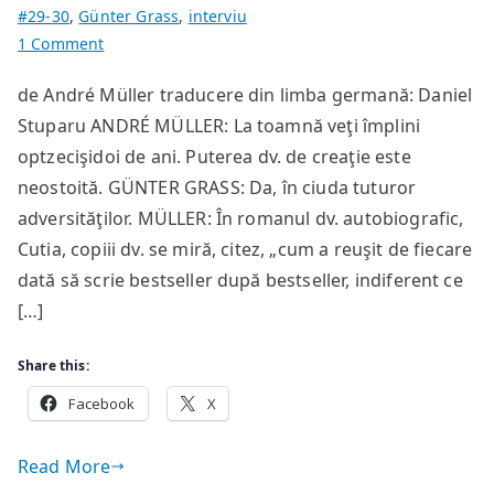
#29-30
,
Günter Grass
,
interviu
on
1 Comment
Interviu
de André Müller traducere din limba germană: Daniel
cu
Stuparu ANDRÉ MÜLLER: La toamnă veţi împlini
Günter
Grass
optzecişidoi de ani. Puterea dv. de creaţie este
neostoită. GÜNTER GRASS: Da, în ciuda tuturor
adversităţilor. MÜLLER: În romanul dv. autobiografic,
Cutia, copiii dv. se miră, citez, „cum a reuşit de fiecare
dată să scrie bestseller după bestseller, indiferent ce
[…]
Share this:
Facebook
X
Read More