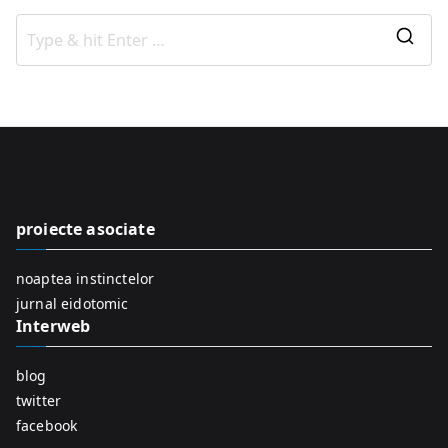
S
e
a
r
c
h
f
proiecte asociate
o
r
noaptea instinctelor
:
jurnal eidotomic
Interweb
blog
twitter
facebook