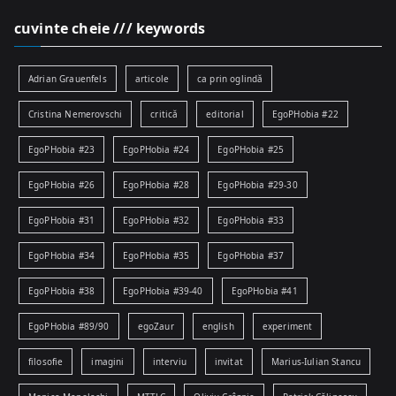
cuvinte cheie /// keywords
Adrian Grauenfels
articole
ca prin oglindă
Cristina Nemerovschi
critică
editorial
EgoPHobia #22
EgoPHobia #23
EgoPHobia #24
EgoPHobia #25
EgoPHobia #26
EgoPHobia #28
EgoPHobia #29-30
EgoPHobia #31
EgoPHobia #32
EgoPHobia #33
EgoPHobia #34
EgoPHobia #35
EgoPHobia #37
EgoPHobia #38
EgoPHobia #39-40
EgoPHobia #41
EgoPHobia #89/90
egoZaur
english
experiment
filosofie
imagini
interviu
invitat
Marius-Iulian Stancu