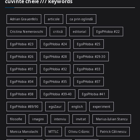
cuvinte cheie /// keywords
Adrian Grauenfels
articole
ca prin oglindă
Cristina Nemerovschi
critică
editorial
EgoPHobia #22
EgoPHobia #23
EgoPHobia #24
EgoPHobia #25
EgoPHobia #26
EgoPHobia #28
EgoPHobia #29-30
EgoPHobia #31
EgoPHobia #32
EgoPHobia #33
EgoPHobia #34
EgoPHobia #35
EgoPHobia #37
EgoPHobia #38
EgoPHobia #39-40
EgoPHobia #41
EgoPHobia #89/90
egoZaur
english
experiment
filosofie
imagini
interviu
invitat
Marius-Iulian Stancu
Monica Manolachi
MTTLC
Oliviu Crâznic
Patrick Călinescu