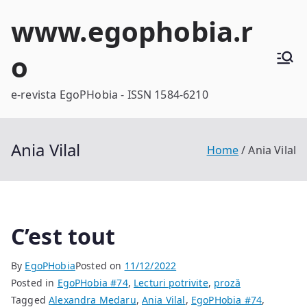
Skip
www.egophobia.r
to
content
o
e-revista EgoPHobia - ISSN 1584-6210
Ania Vilal
Home
Ania Vilal
C’est tout
By
EgoPHobia
Posted on
11/12/2022
Posted in
EgoPHobia #74
,
Lecturi potrivite
,
proză
Tagged
Alexandra Medaru
,
Ania Vilal
,
EgoPHobia #74
,