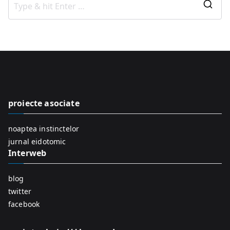
S
e
a
r
c
h
f
proiecte asociate
o
r
noaptea instinctelor
:
jurnal eidotomic
Interweb
blog
twitter
facebook