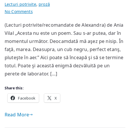
Lecturi potrivite
,
proză
on
No Comments
C’est
(Lecturi potrivite/recomandate de Alexandra) de Ania
tout
Vilal „Acesta nu este un poem. Sau s-ar putea, dar în
momentul următor. Deocamdată mă aşez pe nisip. În
faţă, marea. Deasupra, un cub negru, perfect etanş,
pluteşte în aer.” Aici poate să înceapă şi să se termine
totul. Poate şi această enigmă dezvăluită pe un
perete de laborator. […]
Share this:
Facebook
X
Read More