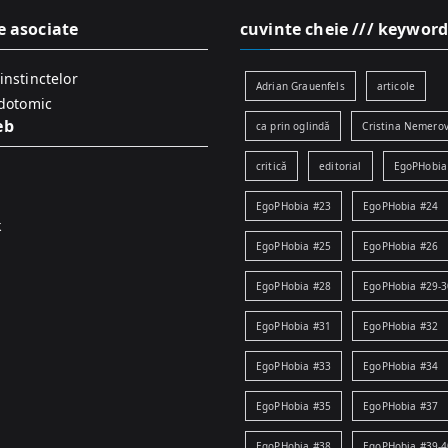
e asociate
cuvinte cheie /// keyword
instinctelor
Adrian Grauenfels
articole
idotomic
eb
ca prin oglindă
Cristina Nemerov
critică
editorial
EgoPHobia
EgoPHobia #23
EgoPHobia #24
k
EgoPHobia #25
EgoPHobia #26
EgoPHobia #28
EgoPHobia #29-3
EgoPHobia #31
EgoPHobia #32
EgoPHobia #33
EgoPHobia #34
EgoPHobia #35
EgoPHobia #37
EgoPHobia #38
EgoPHobia #39-4