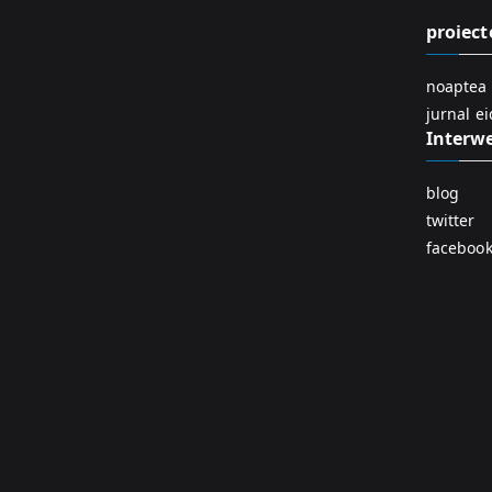
proiect
noaptea 
jurnal e
Interw
blog
twitter
faceboo