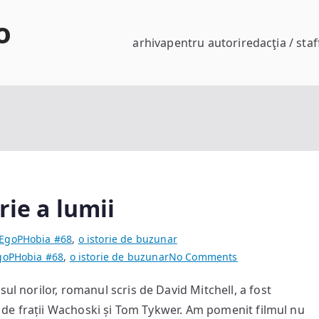
o
arhiva
pentru autori
redacţia / staf
rie a lumii
EgoPHobia #68
,
o istorie de buzunar
on
goPHobia #68
,
o istorie de buzunar
No Comments
Atlasul
ul norilor, romanul scris de David Mitchell, a fost
Norilor
at de frații Wachoski și Tom Tykwer. Am pomenit filmul nu
–