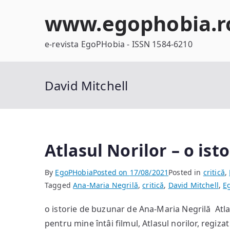
Skip
www.egophobia.r
to
content
e-revista EgoPHobia - ISSN 1584-6210
David Mitchell
Atlasul Norilor – o isto
By
EgoPHobia
Posted on
17/08/2021
Posted in
critică
,
Tagged
Ana-Maria Negrilă
,
critică
,
David Mitchell
,
E
o istorie de buzunar de Ana-Maria Negrilă Atlas
pentru mine întâi filmul, Atlasul norilor, regiz