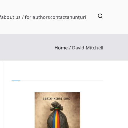
f
about us / for authors
contact
anunţuri
Home
David Mitchell