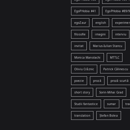
EgoPHobia #41
EgoPHobia #89/
egoZaur
english
experime
filosofie
imagini
interviu
invitat
Marius-Iulian Stancu
Monica Manolachi
MTTLC
Oliviu Crâznic
Patrick Călinescu
poezie
proză
proză scurtă
short story
Sorin-Mihai Grad
Studii fantastice
sumar
tra
translation
Ștefan Bolea