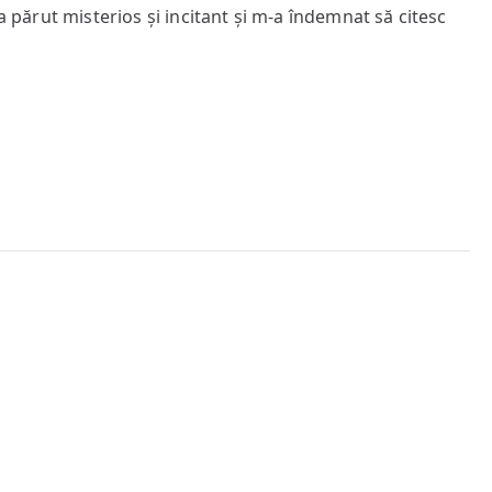
o
-a părut misterios și incitant și m-a îndemnat să citesc
istorie
a
lumii