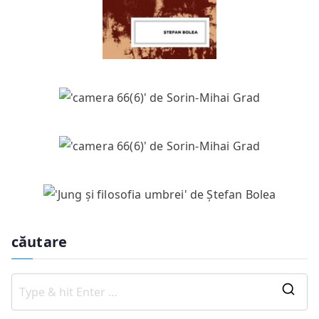
căutare
S