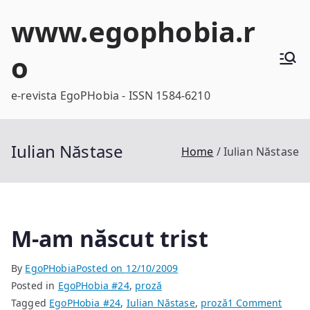
Skip
www.egophobia.r
to
content
o
e-revista EgoPHobia - ISSN 1584-6210
Iulian Năstase
Home
Iulian Năstase
M-am născut trist
By
EgoPHobia
Posted on
12/10/2009
Posted in
EgoPHobia #24
,
proză
on
Tagged
EgoPHobia #24
,
Iulian Năstase
,
proză
1 Comment