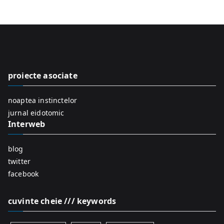
e
a
r
c
h
f
proiecte asociate
o
r
noaptea instinctelor
:
jurnal eidotomic
Interweb
blog
twitter
facebook
cuvinte cheie /// keywords