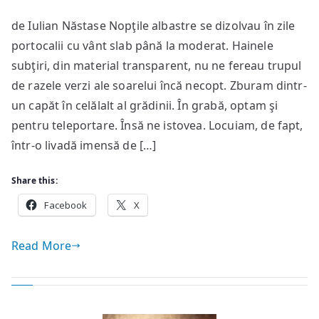
M-
de Iulian Năstase Nopţile albastre se dizolvau în zile
am
portocalii cu vânt slab până la moderat. Hainele
născu
trist
subţiri, din material transparent, nu ne fereau trupul
de razele verzi ale soarelui încă necopt. Zburam dintr-
un capăt în celălalt al grădinii. În grabă, optam şi
pentru teleportare. Însă ne istovea. Locuiam, de fapt,
într-o livadă imensă de […]
Share this:
Facebook
X
Read More