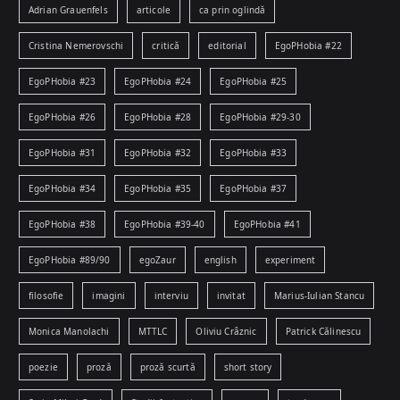
Adrian Grauenfels
articole
ca prin oglindă
Cristina Nemerovschi
critică
editorial
EgoPHobia #22
EgoPHobia #23
EgoPHobia #24
EgoPHobia #25
EgoPHobia #26
EgoPHobia #28
EgoPHobia #29-30
EgoPHobia #31
EgoPHobia #32
EgoPHobia #33
EgoPHobia #34
EgoPHobia #35
EgoPHobia #37
EgoPHobia #38
EgoPHobia #39-40
EgoPHobia #41
EgoPHobia #89/90
egoZaur
english
experiment
filosofie
imagini
interviu
invitat
Marius-Iulian Stancu
Monica Manolachi
MTTLC
Oliviu Crâznic
Patrick Călinescu
poezie
proză
proză scurtă
short story