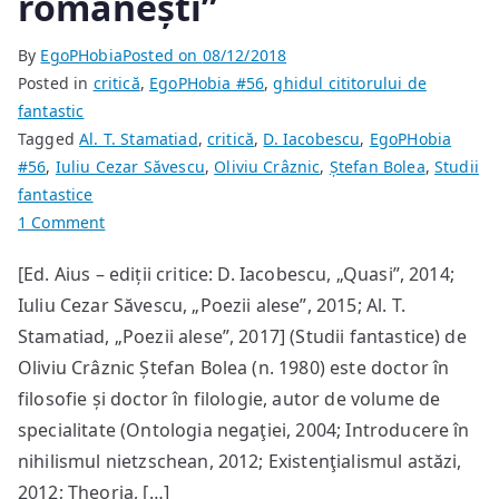
românești”
By
EgoPHobia
Posted on
08/12/2018
Posted in
critică
,
EgoPHobia #56
,
ghidul cititorului de
fantastic
Tagged
Al. T. Stamatiad
,
critică
,
D. Iacobescu
,
EgoPHobia
#56
,
Iuliu Cezar Săvescu
,
Oliviu Crâznic
,
Ștefan Bolea
,
Studii
fantastice
on
1 Comment
Ștefan
[Ed. Aius – ediții critice: D. Iacobescu, „Quasi”, 2014;
Bolea:
Iuliu Cezar Săvescu, „Poezii alese”, 2015; Al. T.
File
din
Stamatiad, „Poezii alese”, 2017] (Studii fantastice) de
„Contraistoria
Oliviu Crâznic Ștefan Bolea (n. 1980) este doctor în
poeziei
filosofie și doctor în filologie, autor de volume de
românești”
specialitate (Ontologia negaţiei, 2004; Introducere în
nihilismul nietzschean, 2012; Existenţialismul astăzi,
2012; Theoria, […]