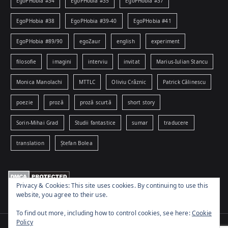
EgoPHobia #34
EgoPHobia #35
EgoPHobia #37
EgoPHobia #38
EgoPHobia #39-40
EgoPHobia #41
EgoPHobia #89/90
egoZaur
english
experiment
filosofie
imagini
interviu
invitat
Marius-Iulian Stancu
Monica Manolachi
MTTLC
Oliviu Crâznic
Patrick Călinescu
poezie
proză
proză scurtă
short story
Sorin-Mihai Grad
Studii fantastice
sumar
traducere
translation
Ștefan Bolea
Privacy & Cookies: This site uses cookies. By continuing to use this
website, you agree to their use.
To find out more, including how to control cookies, see here:
Cookie
Policy