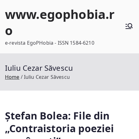
Skip
www.egophobia.r
to
content
o
e-revista EgoPHobia - ISSN 1584-6210
Iuliu Cezar Săvescu
Home
Iuliu Cezar Săvescu
Ștefan Bolea: File din
„Contraistoria poeziei