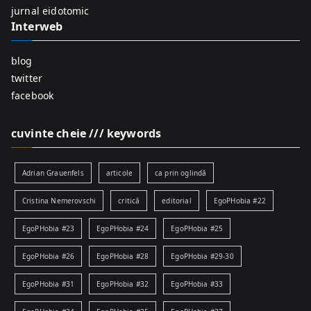
:
jurnal eidotomic
Interweb
blog
twitter
facebook
cuvinte cheie /// keywords
Adrian Grauenfels
articole
ca prin oglindă
Cristina Nemerovschi
critică
editorial
EgoPHobia #22
EgoPHobia #23
EgoPHobia #24
EgoPHobia #25
EgoPHobia #26
EgoPHobia #28
EgoPHobia #29-30
EgoPHobia #31
EgoPHobia #32
EgoPHobia #33