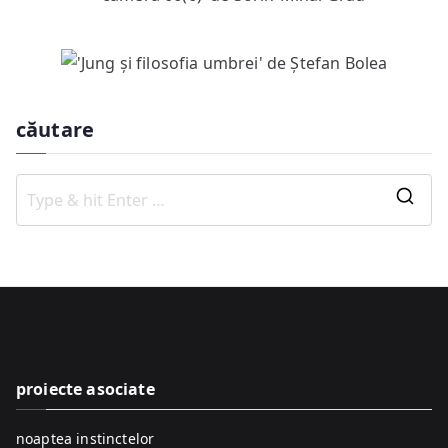
căutare
S
e
a
r
c
h
f
proiecte asociate
o
r
noaptea instinctelor