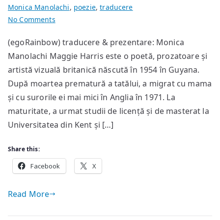
Monica Manolachi
,
poezie
,
traducere
on
No Comments
poeme
(egoRainbow) traducere & prezentare: Monica
de
Manolachi Maggie Harris este o poetă, prozatoare și
Maggie
Harris
artistă vizuală britanică născută în 1954 în Guyana.
După moartea prematură a tatălui, a migrat cu mama
și cu surorile ei mai mici în Anglia în 1971. La
maturitate, a urmat studii de licență și de masterat la
Universitatea din Kent și […]
Share this:
Facebook
X
Read More