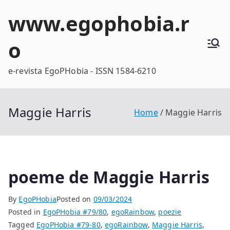
Skip
www.egophobia.r
to
content
o
e-revista EgoPHobia - ISSN 1584-6210
Maggie Harris
Home
Maggie Harris
poeme de Maggie Harris
By
EgoPHobia
Posted on
09/03/2024
Posted in
EgoPHobia #79/80
,
egoRainbow
,
poezie
Tagged
EgoPHobia #79-80
,
egoRainbow
,
Maggie Harris
,