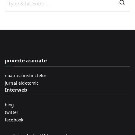
S
e
a
r
c
h
f
proiecte asociate
o
r
noaptea instinctelor
:
jurnal eidotomic
Interweb
blog
twitter
facebook