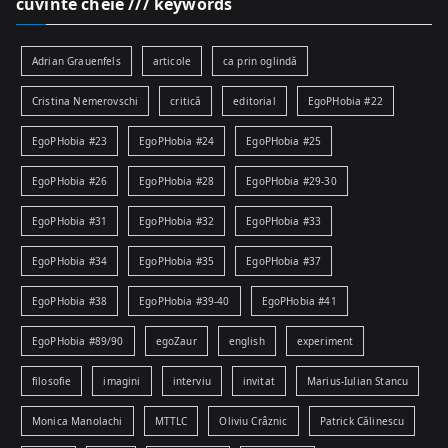
cuvinte cheie /// keywords
Adrian Grauenfels
articole
ca prin oglindă
Cristina Nemerovschi
critică
editorial
EgoPHobia #22
EgoPHobia #23
EgoPHobia #24
EgoPHobia #25
EgoPHobia #26
EgoPHobia #28
EgoPHobia #29-30
EgoPHobia #31
EgoPHobia #32
EgoPHobia #33
EgoPHobia #34
EgoPHobia #35
EgoPHobia #37
EgoPHobia #38
EgoPHobia #39-40
EgoPHobia #41
EgoPHobia #89/90
egoZaur
english
experiment
filosofie
imagini
interviu
invitat
Marius-Iulian Stancu
Monica Manolachi
MTTLC
Oliviu Crâznic
Patrick Călinescu