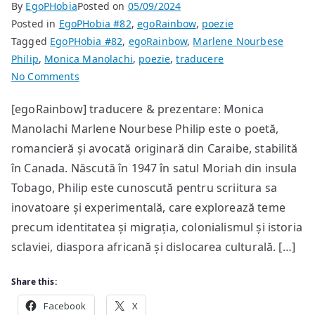
By
EgoPHobia
Posted on
05/09/2024
Posted in
EgoPHobia #82
,
egoRainbow
,
poezie
Tagged
EgoPHobia #82
,
egoRainbow
,
Marlene Nourbese
Philip
,
Monica Manolachi
,
poezie
,
traducere
on
No Comments
poem
[egoRainbow] traducere & prezentare: Monica
de
Manolachi Marlene Nourbese Philip este o poetă,
Marlene
Nourbese
romancieră și avocată originară din Caraibe, stabilită
Philip
în Canada. Născută în 1947 în satul Moriah din insula
Tobago, Philip este cunoscută pentru scriitura sa
inovatoare și experimentală, care explorează teme
precum identitatea și migrația, colonialismul și istoria
sclaviei, diaspora africană și dislocarea culturală. […]
Share this:
Facebook
X