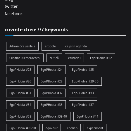
twitter
facebook
cuvinte cheie /// keywords
Adrian Grauenfels
articole
ca prin oglindă
Cristina Nemerovschi
critică
editorial
EgoPHobia #22
EgoPHobia #23
EgoPHobia #24
EgoPHobia #25
EgoPHobia #26
EgoPHobia #28
EgoPHobia #29-30
EgoPHobia #31
EgoPHobia #32
EgoPHobia #33
EgoPHobia #34
EgoPHobia #35
EgoPHobia #37
EgoPHobia #38
EgoPHobia #39-40
EgoPHobia #41
EgoPHobia #89/90
egoZaur
english
experiment