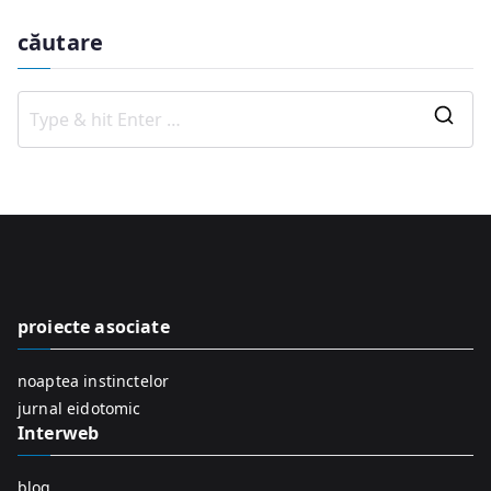
căutare
S
e
a
r
c
h
f
proiecte asociate
o
r
noaptea instinctelor
:
jurnal eidotomic
Interweb
blog