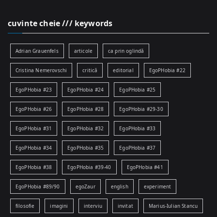
cuvinte cheie /// keywords
Adrian Grauenfels
articole
ca prin oglindă
Cristina Nemerovschi
critică
editorial
EgoPHobia #22
EgoPHobia #23
EgoPHobia #24
EgoPHobia #25
EgoPHobia #26
EgoPHobia #28
EgoPHobia #29-30
EgoPHobia #31
EgoPHobia #32
EgoPHobia #33
EgoPHobia #34
EgoPHobia #35
EgoPHobia #37
EgoPHobia #38
EgoPHobia #39-40
EgoPHobia #41
EgoPHobia #89/90
egoZaur
english
experiment
filosofie
imagini
interviu
invitat
Marius-Iulian Stancu