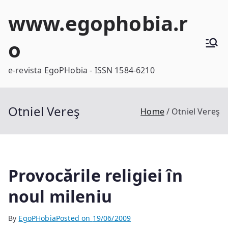
Skip
www.egophobia.r
to
content
o
e-revista EgoPHobia - ISSN 1584-6210
Otniel Vereş
Home
Otniel Vereş
Provocările religiei în
noul mileniu
By
EgoPHobia
Posted on
19/06/2009