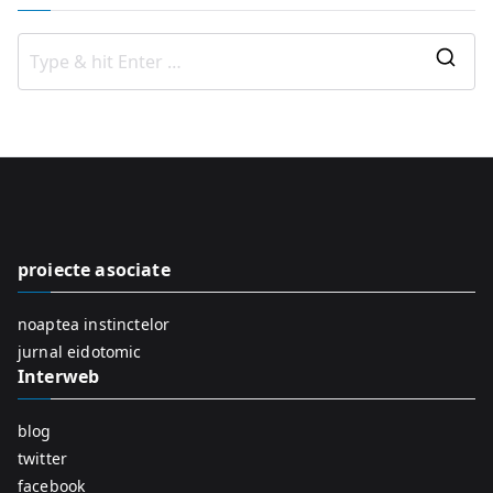
S
e
a
r
c
h
f
proiecte asociate
o
r
noaptea instinctelor
:
jurnal eidotomic
Interweb
blog
twitter
facebook