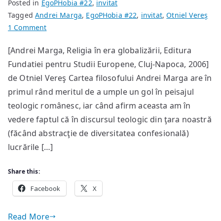
Posted in
EgoPHobia #22
,
invitat
Tagged
Andrei Marga
,
EgoPHobia #22
,
invitat
,
Otniel Vereş
on
1 Comment
Provocările
[Andrei Marga, Religia în era globalizării, Editura
religiei
Fundatiei pentru Studii Europene, Cluj-Napoca, 2006]
în
noul
de Otniel Vereş Cartea filosofului Andrei Marga are în
mileniu
primul rând meritul de a umple un gol în peisajul
teologic românesc, iar când afirm aceasta am în
vedere faptul că în discursul teologic din ţara noastră
(făcând abstracţie de diversitatea confesională)
lucrările […]
Share this:
Facebook
X
Read More