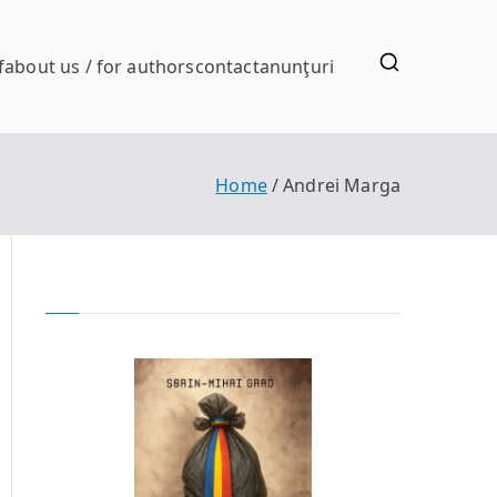
f
about us / for authors
contact
anunţuri
Home
Andrei Marga