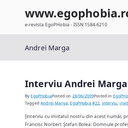
Skip
www.egophobia.r
to
content
e-revista EgoPHobia - ISSN 1584-6210
Andrei Marga
Interviu Andrei Marga
By
EgoPHobia
Posted on
28/06/2009
Posted in
EgoPHo
Tagged
Andrei Marga
,
EgoPHobia #22
,
interviu
,
invi
[interviu cu invitatul nostru din acest număr,
Francisc Norbert Ştefan Bolea: Domnule profeso