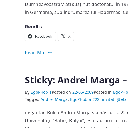
Dumneavoastră v-aţi susţinut doctoratul în 197
în Germania, sub îndrumarea lui Habermas. Ce
Share this:
Facebook
X
Read More
Sticky: Andrei Marga 
By
EgoPHobia
Posted on
22/06/2009
Posted in
EgoPHo
Tagged
Andrei Marga
,
EgoPHobia #22
,
invitat
,
Ștefa
de Ştefan Bolea Andrei Marga s-a născut la 22 m
Universităţii “Babeş-Bolyai”, este autorul a circ