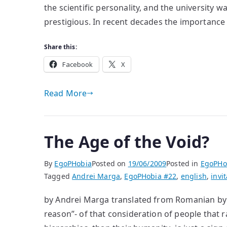
the scientific personality, and the university w
prestigious. In recent decades the importance
Share this:
Facebook
X
Read More
The Age of the Void?
By
EgoPHobia
Posted on
19/06/2009
Posted in
EgoPHo
Tagged
Andrei Marga
,
EgoPHobia #22
,
english
,
invit
by Andrei Marga translated from Romanian by 
reason”- of that consideration of people that r