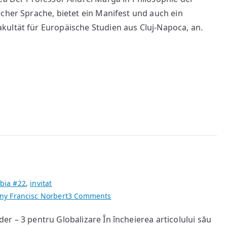
cher Sprache, bietet ein Manifest und auch ein
ultät für Europäische Studien aus Cluj-Napoca, an.
bia #22
,
invitat
on
y Francisc Norbert
3 Comments
Strategii
r – 3 pentru Globalizare În încheierea articolului său
Universitare