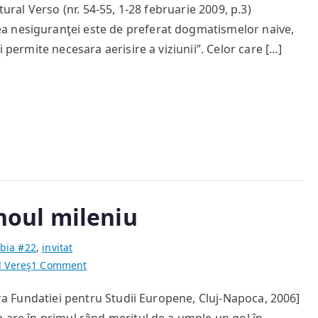
tural Verso (nr. 54-55, 1-28 februarie 2009, p.3)
a nesiguranţei este de preferat dogmatismelor naive,
 permite necesara aerisire a viziunii”. Celor care […]
 noul mileniu
bia #22
,
invitat
on
l Vereş
1 Comment
Provocările
tura Fundatiei pentru Studii Europene, Cluj-Napoca, 2006]
religiei
în