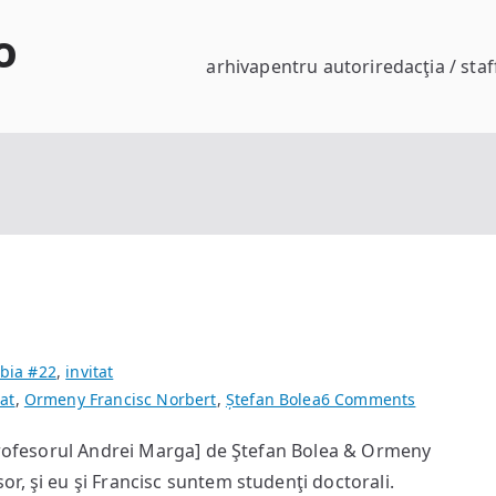
o
arhiva
pentru autori
redacţia / staf
bia #22
,
invitat
on
tat
,
Ormeny Francisc Norbert
,
Ștefan Bolea
6 Comments
Interviu
 profesorul Andrei Marga] de Ştefan Bolea & Ormeny
Andrei
r, şi eu şi Francisc suntem studenţi doctorali.
Marga