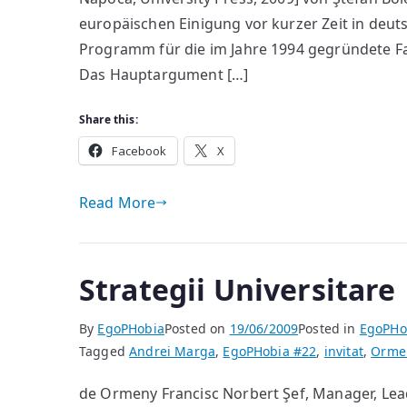
europäischen Einigung vor kurzer Zeit in deuts
Programm für die im Jahre 1994 gegründete Fak
Das Hauptargument […]
Share this:
Facebook
X
Read More
Strategii Universitare
By
EgoPHobia
Posted on
19/06/2009
Posted in
EgoPHo
Tagged
Andrei Marga
,
EgoPHobia #22
,
invitat
,
Ormen
de Ormeny Francisc Norbert Şef, Manager, Leade