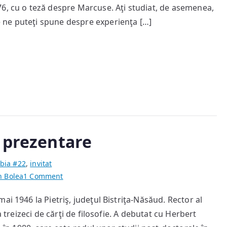
6, cu o teză despre Marcuse. Aţi studiat, de asemenea,
 ne puteţi spune despre experienţa […]
– prezentare
bia #22
,
invitat
on
n Bolea
1 Comment
Sticky:
ai 1946 la Pietriş, judeţul Bistriţa-Năsăud. Rector al
Andrei
a treizeci de cărţi de filosofie. A debutat cu Herbert
Marga
–