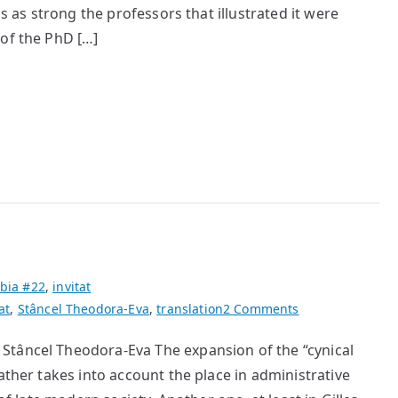
of
as as strong the professors that illustrated it were
the
 of the PhD […]
PhD?
bia #22
,
invitat
on
at
,
Stâncel Theodora-Eva
,
translation
2 Comments
The
Stâncel Theodora-Eva The expansion of the “cynical
Age
ather takes into account the place in administrative
of
the