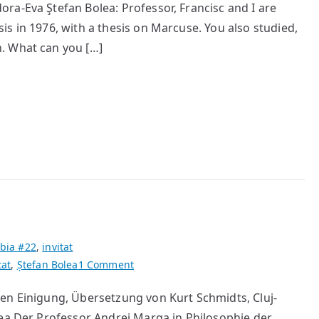
ra-Eva Ştefan Bolea: Professor, Francisc and I are
s in 1976, with a thesis on Marcuse. You also studied,
. What can you […]
bia #22
,
invitat
on
tat
,
Ștefan Bolea
1 Comment
Europa:
en Einigung, Übersetzung von Kurt Schmidts, Cluj-
wohin
lea Der Professor Andrei Marga in Philosophie der
?