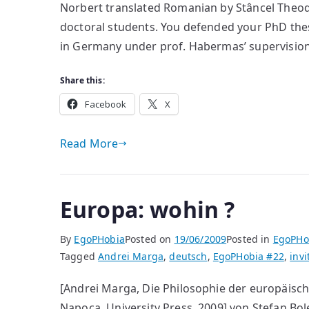
Norbert translated Romanian by Stâncel Theodo
Marga
doctoral students. You defended your PhD thesi
in Germany under prof. Habermas’ supervision
Share this:
Facebook
X
Read More
Europa: wohin ?
By
EgoPHobia
Posted on
19/06/2009
Posted in
EgoPHo
Tagged
Andrei Marga
,
deutsch
,
EgoPHobia #22
,
invi
[Andrei Marga, Die Philosophie der europäisch
Napoca, University Press, 2009] von Ştefan Bo