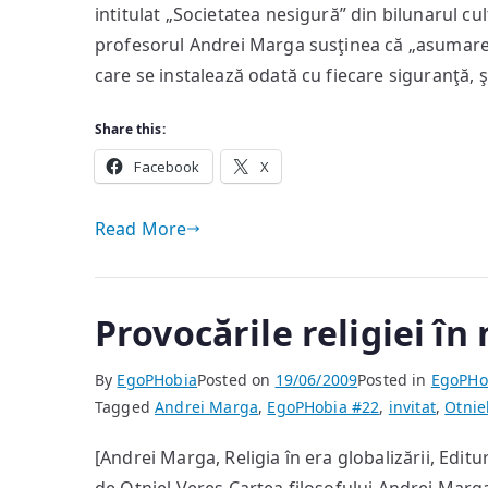
intitulat „Societatea nesigură” din bilunarul cul
profesorul Andrei Marga susţinea că „asumare
care se instalează odată cu fiecare siguranţă, şi
Share this:
Facebook
X
Read More
Provocările religiei în
By
EgoPHobia
Posted on
19/06/2009
Posted in
EgoPHo
Tagged
Andrei Marga
,
EgoPHobia #22
,
invitat
,
Otnie
[Andrei Marga, Religia în era globalizării, Edi