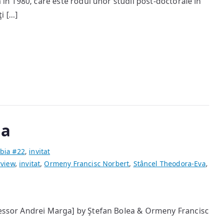
a în 1980, care este rodul unor studii post-doctorale în
prezentare
i […]
ga
bia #22
,
invitat
rview
,
invitat
,
Ormeny Francisc Norbert
,
Stâncel Theodora-Eva
,
ofessor Andrei Marga] by Ştefan Bolea & Ormeny Francisc