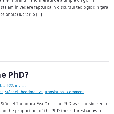
a are în primul rând meritul de a umple un gol în
noul
sta am în vedere faptul că în discursul teologic din ţara
mileniu
sională) lucrările […]
he PhD?
bia #22
,
invitat
on
at
,
Stâncel Theodora-Eva
,
translation
1 Comment
What’s
 Stâncel Theodora-Eva Once the PhD was considered to
to
t and the proportion, of the PhD thesis foreshadowed
Remain