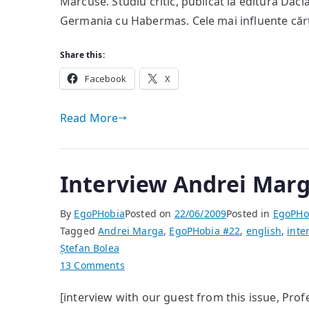
Marcuse. Studiu critic, publicat la editura Daci
Germania cu Habermas. Cele mai influente cărţ
Share this:
Facebook
X
Read More
Interview Andrei Mar
By
EgoPHobia
Posted on
22/06/2009
Posted in
EgoPHo
Tagged
Andrei Marga
,
EgoPHobia #22
,
english
,
inte
Ștefan Bolea
on
13 Comments
Interview
[interview with our guest from this issue, Pr
Andrei