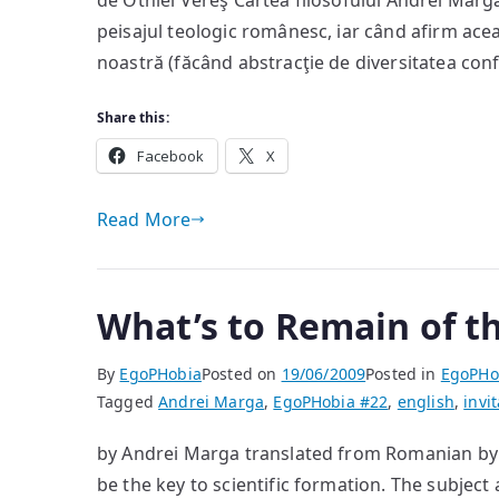
de Otniel Vereş Cartea filosofului Andrei Marg
peisajul teologic românesc, iar când afirm acea
noastră (făcând abstracţie de diversitatea confe
Share this:
Facebook
X
Read More
What’s to Remain of t
By
EgoPHobia
Posted on
19/06/2009
Posted in
EgoPHo
Tagged
Andrei Marga
,
EgoPHobia #22
,
english
,
invit
by Andrei Marga translated from Romanian by
be the key to scientific formation. The subjec