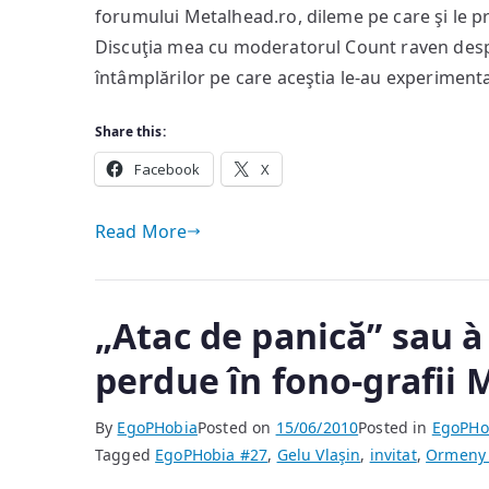
forumului Metalhead.ro, dileme pe care şi le p
Discuţia mea cu moderatorul Count raven despre 
întâmplărilor pe care aceştia le-au experimenta
Share this:
Facebook
X
Read More
„Atac de panică” sau à
perdue în fono-grafii 
By
EgoPHobia
Posted on
15/06/2010
Posted in
EgoPHo
Tagged
EgoPHobia #27
,
Gelu Vlaşin
,
invitat
,
Ormeny 