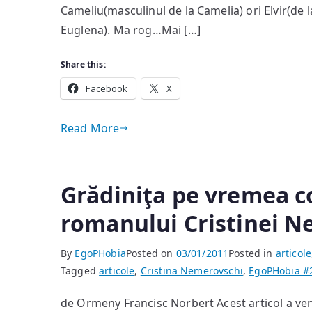
Cameliu(masculinul de la Camelia) ori Elvir(de la 
Euglena). Ma rog…Mai […]
Share this:
Facebook
X
Read More
Grădiniţa pe vremea c
romanului Cristinei N
By
EgoPHobia
Posted on
03/01/2011
Posted in
articole
Tagged
articole
,
Cristina Nemerovschi
,
EgoPHobia #
de Ormeny Francisc Norbert Acest articol a venit 