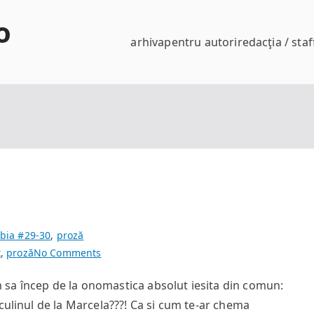
o
arhiva
pentru autori
redacţia / staf
bia #29-30
,
proză
on
t
,
proză
No Comments
Despre
sa încep de la onomastica absolut iesita din comun:
Marcel
culinul de la Marcela???! Ca si cum te-ar chema