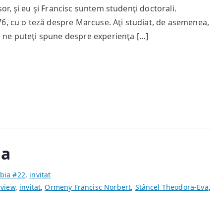
r, şi eu şi Francisc suntem studenţi doctorali.
Marga
6, cu o teză despre Marcuse. Aţi studiat, de asemenea,
 ne puteţi spune despre experienţa […]
ga
bia #22
,
invitat
rview
,
invitat
,
Ormeny Francisc Norbert
,
Stâncel Theodora-Eva
,