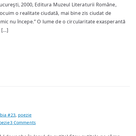
Bucureşti, 2000, Editura Muzeul Literaturii Române,
de
cuim o realitate ciudată, mai bine zis ciudat de
panică”
sau
imic nu începe.” O lume de o circularitate exasperantă
à
 […]
la
recherche
de
la
femme
perdue
în
fono-
grafii
My
Dying
bia #23
,
poezie
Bride
on
oezie
3 Comments
Elegiile