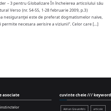
r – 3 pentru Globalizare În încheierea articolului său
Universitare
tural Verso (nr. 54-55, 1-28 februarie 2009, p.3)
a nesiguranţei este de preferat dogmatismelor naive,
 permite necesara aerisire a viziunii”. Celor care […]
e asociate
cuvinte cheie /// keyword
instinctelor
Adrian Grauenfels
articole