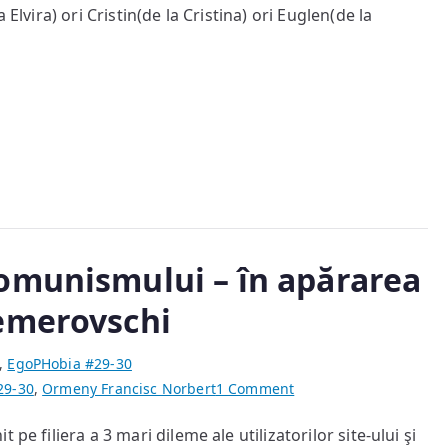
Elvira) ori Cristin(de la Cristina) ori Euglen(de la
omunismului – în apărarea
emerovschi
,
EgoPHobia #29-30
on
29-30
,
Ormeny Francisc Norbert
1 Comment
Grădiniţa
pe filiera a 3 mari dileme ale utilizatorilor site-ului şi
pe