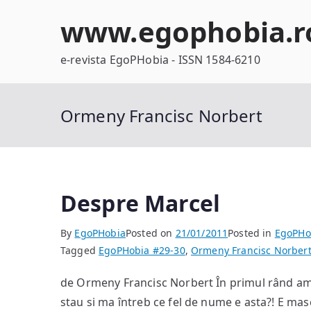
Skip
www.egophobia.r
to
content
e-revista EgoPHobia - ISSN 1584-6210
Ormeny Francisc Norbert
Despre Marcel
By
EgoPHobia
Posted on
21/01/2011
Posted in
EgoPHo
Tagged
EgoPHobia #29-30
,
Ormeny Francisc Norber
de Ormeny Francisc Norbert În primul rând am 
stau si ma întreb ce fel de nume e asta?! E mas