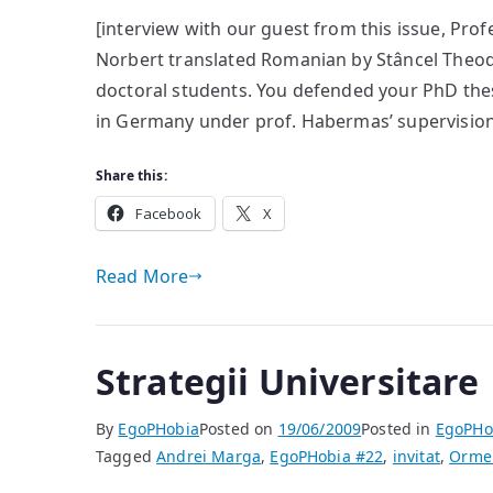
Interview
[interview with our guest from this issue, Pr
Andrei
Norbert translated Romanian by Stâncel Theodo
Marga
doctoral students. You defended your PhD thesi
in Germany under prof. Habermas’ supervision
Share this:
Facebook
X
Read More
Strategii Universitare
By
EgoPHobia
Posted on
19/06/2009
Posted in
EgoPHo
Tagged
Andrei Marga
,
EgoPHobia #22
,
invitat
,
Ormen