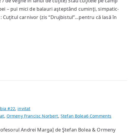
/ de veghe în lanul de cuţite) Stau cuţitele pe câmp
cuţitului
apei – pui mici de balauri aşteptând cuminţi, simpatic-
 Cuţitul carnivor (zis “Drujbistul”…pentru că lasă în
bia #22
,
invitat
on
tat
,
Ormeny Francisc Norbert
,
Ștefan Bolea
6 Comments
Interviu
 profesorul Andrei Marga] de Ştefan Bolea & Ormeny
Andrei