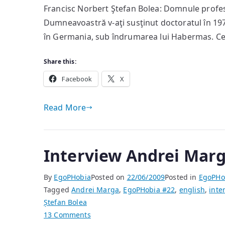
Francisc Norbert Ştefan Bolea: Domnule profeso
Dumneavoastră v-aţi susţinut doctoratul în 197
în Germania, sub îndrumarea lui Habermas. Ce
Share this:
Facebook
X
Read More
Interview Andrei Mar
By
EgoPHobia
Posted on
22/06/2009
Posted in
EgoPHo
Tagged
Andrei Marga
,
EgoPHobia #22
,
english
,
inte
Ștefan Bolea
on
13 Comments