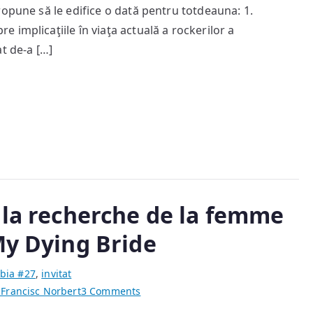
ropune să le edifice o dată pentru totdeauna: 1.
vremea
comunismului
implicaţiile în viaţa actuală a rockerilor a
–
t de-a […]
în
apărarea
romanului
Cristinei
Nemerovschi
 la recherche de la femme
My Dying Bride
bia #27
,
invitat
on
Francisc Norbert
3 Comments
„Atac