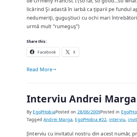
de Ormeny Francisc I (so far, so good…so what! 
licărind Şi adastă în iarbă ca ţiparii pe fundul 
nedumeriţi, guguştiuci cu ochi mari întrebători:
urmă mult “rumeguş”)
Share this:
Facebook
X
Read More
Interviu Andrei Marga
By
EgoPHobia
Posted on
28/06/2009
Posted in
EgoPHo
Tagged
Andrei Marga
,
EgoPHobia #22
,
interviu
,
invi
[interviu cu invitatul nostru din acest număr,