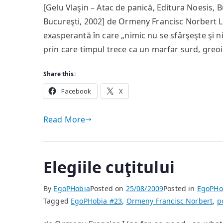
[Gelu Vlaşin – Atac de panică, Editura Noesis, 
Bucureşti, 2002] de Ormeny Francisc Norbert Lo
exasperantă în care „nimic nu se sfârşeşte şi n
prin care timpul trece ca un marfar surd, greoi
Share this:
Facebook
X
Read More
Elegiile cuţitului
By
EgoPHobia
Posted on
25/08/2009
Posted in
EgoPHo
Tagged
EgoPHobia #23
,
Ormeny Francisc Norbert
,
p