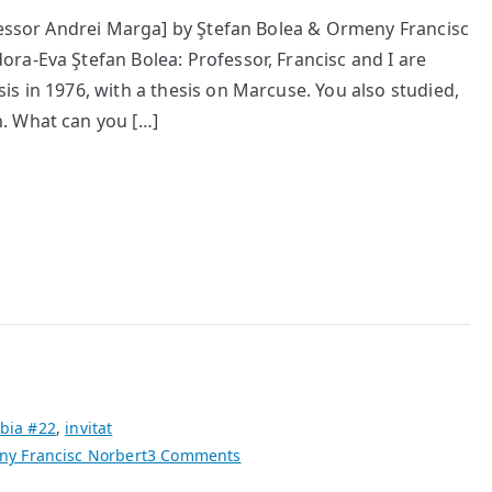
ofessor Andrei Marga] by Ştefan Bolea & Ormeny Francisc
ra-Eva Ştefan Bolea: Professor, Francisc and I are
s in 1976, with a thesis on Marcuse. You also studied,
. What can you […]
bia #22
,
invitat
on
y Francisc Norbert
3 Comments
Strategii