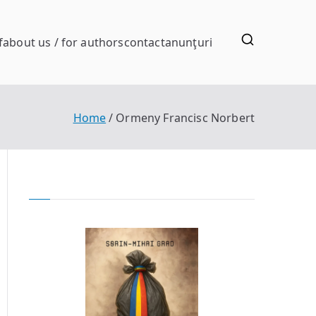
f
about us / for authors
contact
anunţuri
Home
Ormeny Francisc Norbert