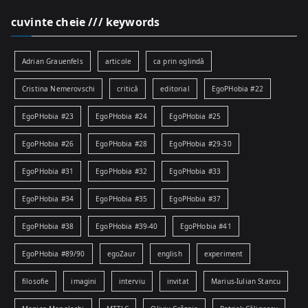
cuvinte cheie /// keywords
Adrian Grauenfels
articole
ca prin oglindă
Cristina Nemerovschi
critică
editorial
EgoPHobia #22
EgoPHobia #23
EgoPHobia #24
EgoPHobia #25
EgoPHobia #26
EgoPHobia #28
EgoPHobia #29-30
EgoPHobia #31
EgoPHobia #32
EgoPHobia #33
EgoPHobia #34
EgoPHobia #35
EgoPHobia #37
EgoPHobia #38
EgoPHobia #39-40
EgoPHobia #41
EgoPHobia #89/90
egoZaur
english
experiment
filosofie
imagini
interviu
invitat
Marius-Iulian Stancu