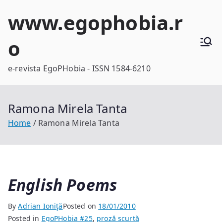
Skip
www.egophobia.r
to
content
o
e-revista EgoPHobia - ISSN 1584-6210
Ramona Mirela Tanta
Home
Ramona Mirela Tanta
English Poems
By
Adrian Ioniţă
Posted on
18/01/2010
Posted in
EgoPHobia #25
,
proză scurtă