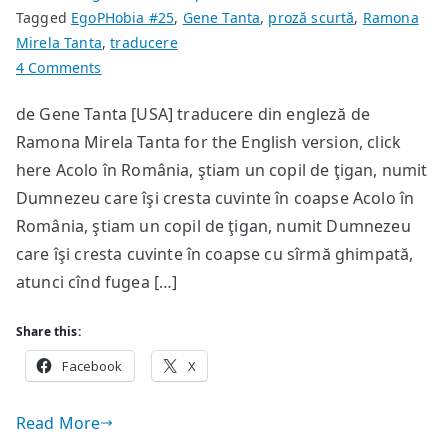
Tagged
EgoPHobia #25
,
Gene Tanta
,
proză scurtă
,
Ramona
Mirela Tanta
,
traducere
on
4 Comments
English
de Gene Tanta [USA] traducere din engleză de
Poems
Ramona Mirela Tanta for the English version, click
here Acolo în România, ştiam un copil de ţigan, numit
Dumnezeu care îşi cresta cuvinte în coapse Acolo în
România, ştiam un copil de ţigan, numit Dumnezeu
care îşi cresta cuvinte în coapse cu sîrmă ghimpată,
atunci cînd fugea […]
Share this:
Facebook
X
Read More