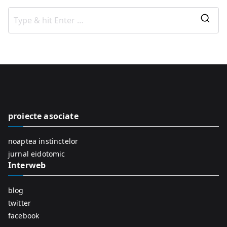
S
e
a
r
c
h
f
proiecte asociate
o
r
noaptea instinctelor
:
jurnal eidotomic
Interweb
blog
twitter
facebook