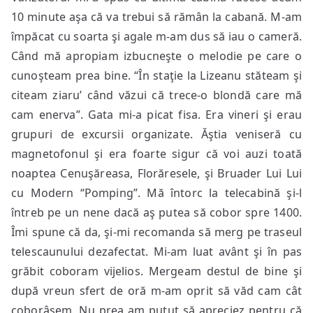
10 minute aşa că va trebui să rămân la cabană. M-am
împăcat cu soarta şi agale m-am dus să iau o cameră.
Când mă apropiam izbucneşte o melodie pe care o
cunoşteam prea bine. “În staţie la Lizeanu stăteam şi
citeam ziaru’ când văzui că trece-o blondă care mă
cam enerva”. Gata mi-a picat fisa. Era vineri şi erau
grupuri de excursii organizate. Ăştia veniseră cu
magnetofonul şi era foarte sigur că voi auzi toată
noaptea Cenuşăreasa, Florăresele, şi Bruader Lui Lui
cu Modern “Pomping”. Mă întorc la telecabină şi-l
întreb pe un nene dacă aş putea să cobor spre 1400.
Îmi spune că da, şi-mi recomanda să merg pe traseul
telescaunului dezafectat. Mi-am luat avânt şi în pas
grăbit coboram vijelios. Mergeam destul de bine şi
după vreun sfert de oră m-am oprit să văd cam cât
coborâsem. Nu prea am putut să apreciez pentru că