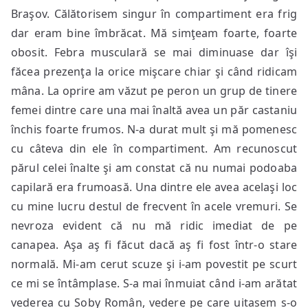
Braşov. Călătorisem singur în compartiment era frig
dar eram bine îmbrăcat. Mă simţeam foarte, foarte
obosit. Febra musculară se mai diminuase dar îşi
făcea prezenţa la orice mişcare chiar şi când ridicam
mâna. La oprire am văzut pe peron un grup de tinere
femei dintre care una mai înaltă avea un păr castaniu
închis foarte frumos. N-a durat mult şi mă pomenesc
cu câteva din ele în compartiment. Am recunoscut
părul celei înalte şi am constat că nu numai podoaba
capilară era frumoasă. Una dintre ele avea acelaşi loc
cu mine lucru destul de frecvent în acele vremuri. Se
nevroza evident că nu mă ridic imediat de pe
canapea. Aşa aş fi făcut dacă aş fi fost într-o stare
normală. Mi-am cerut scuze şi i-am povestit pe scurt
ce mi se întâmplase. S-a mai înmuiat când i-am arătat
vederea cu Soby Român, vedere pe care uitasem s-o