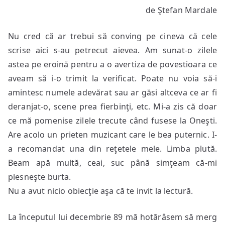
de Ştefan Mardale
de
’89
Nu cred că ar trebui să conving pe cineva că cele
scrise aici s-au petrecut aievea. Am sunat-o zilele
astea pe eroină pentru a o avertiza de povestioara ce
aveam să i-o trimit la verificat. Poate nu voia să-i
amintesc numele adevărat sau ar găsi altceva ce ar fi
deranjat-o, scene prea fierbinţi, etc. Mi-a zis că doar
ce mă pomenise zilele trecute când fusese la Oneşti.
Are acolo un prieten muzicant care le bea puternic. I-
a recomandat una din reţetele mele. Limba plută.
Beam apă multă, ceai, suc până simţeam că-mi
plesneşte burta.
Nu a avut nicio obiecţie aşa că te invit la lectură.
La începutul lui decembrie 89 mă hotărâsem să merg