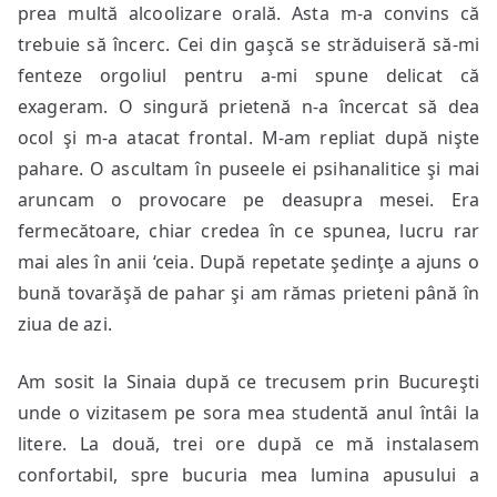
prea multă alcoolizare orală. Asta m-a convins că
trebuie să încerc. Cei din gaşcă se străduiseră să-mi
fenteze orgoliul pentru a-mi spune delicat că
exageram. O singură prietenă n-a încercat să dea
ocol şi m-a atacat frontal. M-am repliat după nişte
pahare. O ascultam în puseele ei psihanalitice şi mai
aruncam o provocare pe deasupra mesei. Era
fermecătoare, chiar credea în ce spunea, lucru rar
mai ales în anii ‘ceia. După repetate şedinţe a ajuns o
bună tovarăşă de pahar şi am rămas prieteni până în
ziua de azi.
Am sosit la Sinaia după ce trecusem prin Bucureşti
unde o vizitasem pe sora mea studentă anul întâi la
litere. La două, trei ore după ce mă instalasem
confortabil, spre bucuria mea lumina apusului a