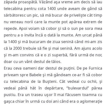
zăpada proaspătă. Văzând aşa vreme am decis să iau
telecabina pentru cota 1400 unde aveam de gând să
sărbătoresc un pic, să mă bucur de privelişte cât timp
nu veneau norii care la munte pot apărea extrem de
repede. Apoi voiam să cobor şi să o sun pe sora mea
pentru a o invita încă o dată la munte. Am urcat până
la 1400 şi mă bucuram de ziua senină când mi-am zis
că la 2000 trebuie să fie şi mai senină. Am ajuns acolo
şi m-am convins că e o zi superbă, fără urmă de nor,
doar cu un vânt destul de tăios.
Erau ceva oameni dar destul de puţini. De pe Furnica
priveam spre Babele şi mă gândeam ce-ar fi să cobor
cu telecabina de la Buşteni. Cât vedeai cu ochii, şi
vedeai până hăt în depărtare, “bulevardul” părea
pustiu. Era un traseu uşor îl mai făcusem toamna cu
gaşca chiar în urmă cu doi ani când era o aglomeraţie