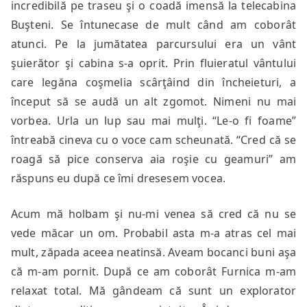
incredibilă pe traseu şi o coadă imensă la telecabina
Buşteni. Se întunecase de mult când am coborât
atunci. Pe la jumătatea parcursului era un vânt
şuierător şi cabina s-a oprit. Prin fluieratul vântului
care legăna coşmelia scârţâind din încheieturi, a
început să se audă un alt zgomot. Nimeni nu mai
vorbea. Urla un lup sau mai mulţi. “Le-o fi foame”
întreabă cineva cu o voce cam scheunată. “Cred că se
roagă să pice conserva aia roşie cu geamuri” am
răspuns eu după ce îmi dresesem vocea.
Acum mă holbam şi nu-mi venea să cred că nu se
vede măcar un om. Probabil asta m-a atras cel mai
mult, zăpada aceea neatinsă. Aveam bocanci buni aşa
că m-am pornit. După ce am coborât Furnica m-am
relaxat total. Mă gândeam că sunt un explorator