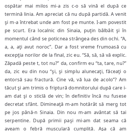
ospătar mai milos mi-a zis c-o să vină el după ce
termină linia. Am apreciat că nu după partidă. A venit
şi m-a întrebat unde am fost pe munte. I-am povestit
pe scurt. Era localnic din Sinaia, puţin bâlbâit şi în
momentul când se poticnea strângea des din ochi. “A,
a, a, aţi avut noroc”. Dar a fost vreme frumoasă cu
excepţia norilor de la final, zic eu. “Să, să, să vă explic.
Zăpadă peste t, tot nu?” da, confirm eu “ta, tare, nu?”
da, zic eu din nou “şi, şi simplu alunecaţi, făceaţi o
entorsă sau fractură. Cine vă, vă lua de acolo”? Am
tăcut şi am trimis o friptură domnitorului după care i-
am dat şi o sticlă de vin; în definitiv încă nu fusese
decretat sfânt. Dimineaţă m-am hotărât să merg tot
pe jos până-n Sinaia. Din nou m-am avântat să tai
serpentine. După primii paşi mi-am dat seama că
aveam o febră musculară cumplită. Aşa că am