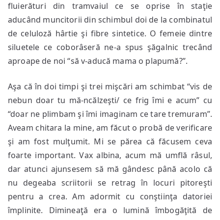
fluierături din tramvaiul ce se oprise în staţie
aducând muncitorii din schimbul doi de la combinatul
de celuloză hârtie şi fibre sintetice. O femeie dintre
siluetele ce coborâseră ne-a spus şăgalnic trecând
aproape de noi “să v-aducă mama o plapumă?”.
Aşa că în doi timpi şi trei mişcări am schimbat “vis de
nebun doar tu mă-ncălzeşti/ ce frig îmi e acum” cu
“doar ne plimbam şi îmi imaginam ce tare tremuram”.
Aveam chitara la mine, am făcut o probă de verificare
şi am fost mulţumit. Mi se părea că făcusem ceva
foarte important. Vax albina, acum mă umflă râsul,
dar atunci ajunsesem să mă gândesc până acolo că
nu degeaba scriitorii se retrag în locuri pitoreşti
pentru a crea. Am adormit cu conştiinţa datoriei
împlinite. Dimineaţă era o lumină îmbogăţită de