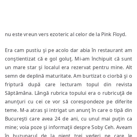
nu este vreun vers ezoteric al celor de la Pink Floyd.
Era cam pustiu şi pe acolo dar abia în restaurant am
conştientizat că e gol goluţ. Mi-am închipuit că sunt
un mare star şi localul era rezervat pentru mine. Alt
semn de deplină maturitate. Am burtizat o ciorbă şi o
friptură după care lecturam topul din revista
Săptămâna. Lângă rubrica topului era o rubricuţă de
anunţuri cu cei ce vor să corespondeze pe diferite
teme. M-a atras şi intrigat un anunţ în care o tipă din
Bucureşti care avea 24 de ani, cu unul mai puţin ca
mine; voia poze şi informaţii despre Soby Ceh. Aveam
în buzunarul de la piept trei vederi pe care le