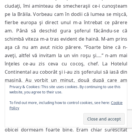
ciudaţi, îmi aminteau de smecheraşii ce-i cunoşteam
pe la Brăila. Vorbeau cam în dodii că lumea se mişcă,
fierbe europa şi direct unul m-a întrebat ce părere
am. Până să deschid gura şoferul făcându-se că
schimbă viteza m-a tras evident de haină. M-am prins
aşa că nu am avut nicio părere. “Foarte bine că n-
aveţi, altfel vă invitam la un vin roşu şi….” n-am mai
înţeles ce-au zis ceva cu cocoş, chef. La Hotelul
Continental au coborât şi i-au zis şoferului să iasă din
maşină. Au vorbit un minut, două după care am
Privacy & Cookies: This site uses cookies. By continuing to use this
plecat. Şoferul a zis atât “nişte nenorociţi”. Am ajuns
website, you agree to their use.
la cunoştintele mele de la Timişoara. Am mâncat ceva
To find out more, including how to control cookies, see here:
Cookie
şi la somn. Totuşi Moşul Iene nu prea venea pe la
Policy
gene. M-am sucit de pe o parte pe alta, pendula
ceasului bătea din jumătate în jumătate de oră. De
obicei dormeam foarte bine. Eram chiar surescitat