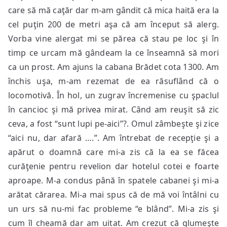
care să mă caţăr dar m-am gândit că mica haită era la
cel puţin 200 de metri aşa că am început să alerg.
Vorba vine alergat mi se părea că stau pe loc şi în
timp ce urcam mă gândeam la ce înseamnă să mori
ca un prost. Am ajuns la cabana Brădet cota 1300. Am
închis uşa, m-am rezemat de ea răsuflând că o
locomotivă. În hol, un zugrav încremenise cu şpaclul
în cancioc şi mă privea mirat. Când am reuşit să zic
ceva, a fost “sunt lupi pe-aici”?. Omul zâmbeşte şi zice
“aici nu, dar afară ….”. Am întrebat de recepţie şi a
apărut o doamnă care mi-a zis că la ea se făcea
curăţenie pentru revelion dar hotelul cotei e foarte
aproape. M-a condus până în spatele cabanei şi mi-a
arătat cărarea. Mi-a mai spus că de mă voi întâlni cu
un urs să nu-mi fac probleme “e blând”. Mi-a zis şi
cum îl cheamă dar am uitat. Am crezut că glumeşte