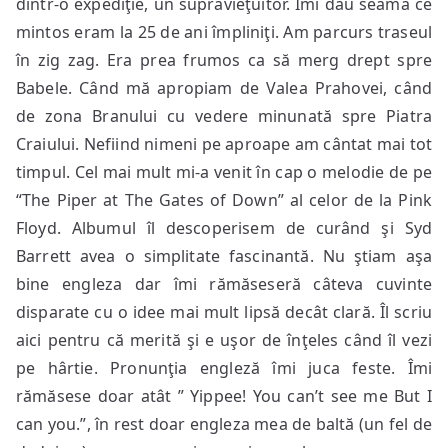
dintr-o expediţie, un supravieţuitor. Îmi dau seama ce
mintos eram la 25 de ani împliniţi. Am parcurs traseul
în zig zag. Era prea frumos ca să merg drept spre
Babele. Când mă apropiam de Valea Prahovei, când
de zona Branului cu vedere minunată spre Piatra
Craiului. Nefiind nimeni pe aproape am cântat mai tot
timpul. Cel mai mult mi-a venit în cap o melodie de pe
“The Piper at The Gates of Down” al celor de la Pink
Floyd. Albumul îl descoperisem de curând şi Syd
Barrett avea o simplitate fascinantă. Nu ştiam aşa
bine engleza dar îmi rămăseseră câteva cuvinte
disparate cu o idee mai mult lipsă decât clară. Îl scriu
aici pentru că merită şi e uşor de înţeles când îl vezi
pe hârtie. Pronunţia engleză îmi juca feste. Îmi
rămăsese doar atât ” Yippee! You can’t see me But I
can you.”, în rest doar engleza mea de baltă (un fel de