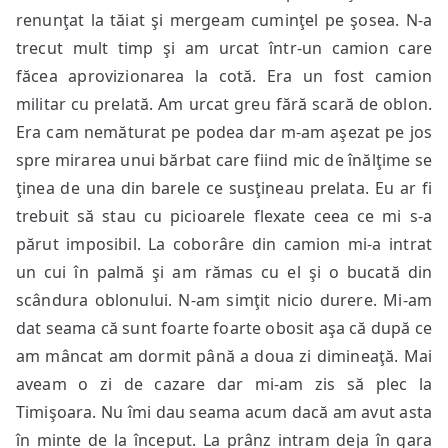
renunţat la tăiat şi mergeam cuminţel pe şosea. N-a
trecut mult timp şi am urcat într-un camion care
făcea aprovizionarea la cotă. Era un fost camion
militar cu prelată. Am urcat greu fără scară de oblon.
Era cam nemăturat pe podea dar m-am aşezat pe jos
spre mirarea unui bărbat care fiind mic de înălţime se
ţinea de una din barele ce susţineau prelata. Eu ar fi
trebuit să stau cu picioarele flexate ceea ce mi s-a
părut imposibil. La coborâre din camion mi-a intrat
un cui în palmă şi am rămas cu el şi o bucată din
scândura oblonului. N-am simţit nicio durere. Mi-am
dat seama că sunt foarte foarte obosit aşa că după ce
am mâncat am dormit până a doua zi dimineaţă. Mai
aveam o zi de cazare dar mi-am zis să plec la
Timişoara. Nu îmi dau seama acum dacă am avut asta
în minte de la început. La prânz intram deja în gara