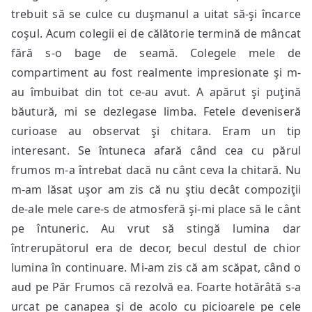
trebuit să se culce cu duşmanul a uitat să-şi încarce
coşul. Acum colegii ei de călătorie termină de mâncat
fără s-o bage de seamă. Colegele mele de
compartiment au fost realmente impresionate şi m-
au îmbuibat din tot ce-au avut. A apărut şi puţină
băutură, mi se dezlegase limba. Fetele deveniseră
curioase au observat şi chitara. Eram un tip
interesant. Se întuneca afară când cea cu părul
frumos m-a întrebat dacă nu cânt ceva la chitară. Nu
m-am lăsat uşor am zis că nu ştiu decât compoziţii
de-ale mele care-s de atmosferă şi-mi place să le cânt
pe întuneric. Au vrut să stingă lumina dar
întrerupătorul era de decor, becul destul de chior
lumina în continuare. Mi-am zis că am scăpat, când o
aud pe Păr Frumos că rezolvă ea. Foarte hotărâtă s-a
urcat pe canapea şi de acolo cu picioarele pe cele