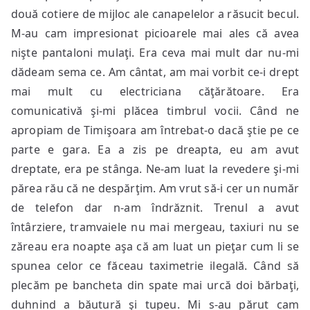
două cotiere de mijloc ale canapelelor a răsucit becul.
M-au cam impresionat picioarele mai ales că avea
nişte pantaloni mulaţi. Era ceva mai mult dar nu-mi
dădeam sema ce. Am cântat, am mai vorbit ce-i drept
mai mult cu electriciana căţărătoare. Era
comunicativă şi-mi plăcea timbrul vocii. Când ne
apropiam de Timişoara am întrebat-o dacă ştie pe ce
parte e gara. Ea a zis pe dreapta, eu am avut
dreptate, era pe stânga. Ne-am luat la revedere şi-mi
părea rău că ne despărţim. Am vrut să-i cer un număr
de telefon dar n-am îndrăznit. Trenul a avut
întârziere, tramvaiele nu mai mergeau, taxiuri nu se
zăreau era noapte aşa că am luat un pieţar cum li se
spunea celor ce făceau taximetrie ilegală. Când să
plecăm pe bancheta din spate mai urcă doi bărbaţi,
duhnind a băutură şi tupeu. Mi s-au părut cam