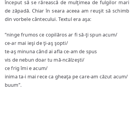
început să se rărească de mulţimea de fulgilor mari
de zăpadă. Chiar în seara aceea am reuşit să schimb
din vorbele cântecului. Textul era aşa:
“ninge frumos ce copilăros ar fi să-ţi spun acum/
ce-ar mai ieşi de ţi-aş şopti/
te-aş minuna când ai afla ce-am de spus
vis de nebun doar tu mă-ncălzeşti/
ce frig îmi e acum/
inima ta-i mai rece ca gheaţa pe care-am căzut acum/
buum”.