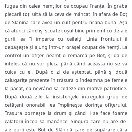
fugea din calea nemţilor ce ocupau Franţa. În graba
plecării toţi uită să ia ceva de mâncat, în afară de Boţ
de Slănină care avea un cult pentru hrana bună. Aşa
că atunci când îşi scoate coşul bine primenit cu de-ale
gurii, ea îl împarte cu ceilalţi. Linia frontului îi
depăşeşte şi ajung într-un orăşel ocupat de nemţi. La
control un ofiţer neamţ o remarcă pe Boţ, şi dă de
inteles că nu vor pleca până când aceasta nu se va
culca cu el. După o zi de aşteptat, până şi două
calugăriţe prezente în trăsură o îndeamnă pe femeie
la păcat, ea nevrând să cedeze din motive patriotice.
După două zile la insistenţele întregului grup de
cetăţeni onorabili ea împlineşte dorinţa ofiţerului.
Trăsura porneşte la drum şi când li se face foame
călătorii încep să mănânce. Singura care nu are de-
ale gurii este Boţ de Slănină care de supărare că a