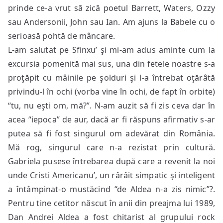
prinde ce-a vrut să zică poetul Barrett, Waters, Ozzy
sau Andersonii, John sau Ian. Am ajuns la Babele cu o
serioasă pohtă de mâncare.
L-am salutat pe Sfinxu’ şi mi-am adus aminte cum la
excursia pomenită mai sus, una din fetele noastre s-a
proţăpit cu mâinile pe şolduri şi l-a întrebat oţărâtă
privindu-l în ochi (vorba vine în ochi, de fapt în orbite)
“tu, nu eşti om, mă?”. N-am auzit să fi zis ceva dar în
acea “iepoca” de aur, dacă ar fi răspuns afirmativ s-ar
putea să fi fost singurul om adevărat din România.
Mă rog, singurul care n-a rezistat prin cultură.
Gabriela pusese întrebarea după care a revenit la noi
unde Cristi Americanu’, un rârâit simpatic şi inteligent
a întâmpinat-o mustăcind “de Aldea n-a zis nimic”?.
Pentru tine cetitor născut în anii din preajma lui 1989,
Dan Andrei Aldea a fost chitarist al grupului rock