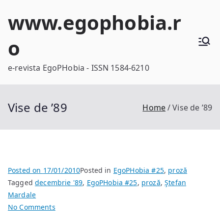
Skip
www.egophobia.r
to
content
o
e-revista EgoPHobia - ISSN 1584-6210
Vise de ’89
Home
Vise de ’89
Posted on
17/01/2010
Posted in
EgoPHobia #25
,
proză
Tagged
decembrie '89
,
EgoPHobia #25
,
proză
,
Ştefan
Mardale
on
No Comments
Vise