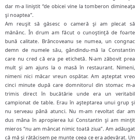
dar m-a liniştit “de obicei vine la tomberon dimineaţa
şi noaptea”.
Am reuşit să găsesc o cameră şi am plecat să
mănânc. În drum am făcut o cunoştinţă de foarte
bună calitate. Brâncoveanu se numea, un congnac
demn de numele său, gândindu-mă la Constantin
care nu cred că era pe etichetă. N-am zăbovit prea
mult şi am ajuns la o masă în restaurant. Nimeni,
nimeni nici măcar vreun ospătar. Am aşteptat vreo
cinci minute după care domnitorul din stomac m-a
trimis direct în bucătărie unde era un veritabil
campionat de table. Erau în aşteptarea unui grup şi
nu serveau până atunci. Nu m-am revoltat dar am
dus mâna în apropierea lui Constantin şi am minţit
mieros “nu am mâncat nimic toată ziua”. Am adăugat
că mă şi rătăcisem pe munte ceea ce era adevărat. Un