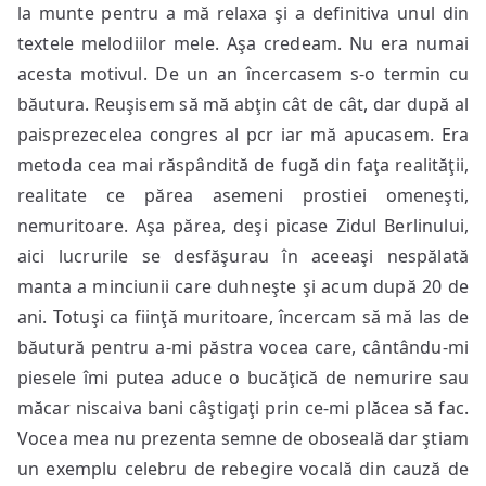
la munte pentru a mă relaxa şi a definitiva unul din
textele melodiilor mele. Aşa credeam. Nu era numai
acesta motivul. De un an încercasem s-o termin cu
băutura. Reuşisem să mă abţin cât de cât, dar după al
paisprezecelea congres al pcr iar mă apucasem. Era
metoda cea mai răspândită de fugă din faţa realităţii,
realitate ce părea asemeni prostiei omeneşti,
nemuritoare. Aşa părea, deşi picase Zidul Berlinului,
aici lucrurile se desfăşurau în aceeaşi nespălată
manta a minciunii care duhneşte şi acum după 20 de
ani. Totuşi ca fiinţă muritoare, încercam să mă las de
băutură pentru a-mi păstra vocea care, cântându-mi
piesele îmi putea aduce o bucăţică de nemurire sau
măcar niscaiva bani câştigaţi prin ce-mi plăcea să fac.
Vocea mea nu prezenta semne de oboseală dar ştiam
un exemplu celebru de rebegire vocală din cauză de