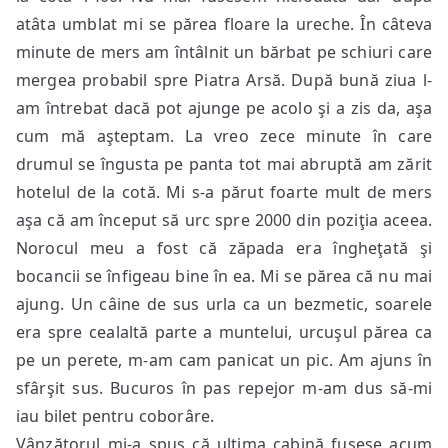
atâta umblat mi se părea floare la ureche. În câteva
minute de mers am întâlnit un bărbat pe schiuri care
mergea probabil spre Piatra Arsă. După bună ziua l-
am întrebat dacă pot ajunge pe acolo şi a zis da, aşa
cum mă aşteptam. La vreo zece minute în care
drumul se îngusta pe panta tot mai abruptă am zărit
hotelul de la cotă. Mi s-a părut foarte mult de mers
aşa că am început să urc spre 2000 din poziţia aceea.
Norocul meu a fost că zăpada era îngheţată şi
bocancii se înfigeau bine în ea. Mi se părea că nu mai
ajung. Un câine de sus urla ca un bezmetic, soarele
era spre cealaltă parte a muntelui, urcuşul părea ca
pe un perete, m-am cam panicat un pic. Am ajuns în
sfârşit sus. Bucuros în pas repejor m-am dus să-mi
iau bilet pentru coborâre.
Vânzătorul mi-a spus că ultima cabină fusese acum