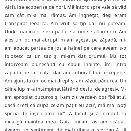
vârful se acoperise de nori. Mă întorc spre vale să văd
cam cât mi-a mai rămas. Am îngheţat, deşi eram
transpirat leoarcă. Am vrut să ţip dar nu puteam.
Unde mai înainte era pădure acum se aflau nori. Am
ales un loc mai abrupt, m-am aşezat pe zăpadă, mi-
am apucat partea de jos a hainei pe care aveam s-o
folosesc ca un sac şi mi-am dat drumul. Mă tot
întorceam alunecând cu capul înainte, îmi intra
zăpadă pe la ceafă, dar am coborât foarte repede.
Am ajuns la un loc mai drept şi am văzut pădurea. Un
câine lup m-a întâmpinat lătrând destul de agresiv. M-
am apropiat bucuros şi i-am zis verde-n bot “băiatu’,
dacă crezi că după ce-am păţit eu acu’, mă mai poţi
speria, te înşeli amarnic”. A tăcut şi a început să
meargă înaintea mea. Gata, mi-am zis am scăpat.
Aveam un sentiment de maturitate o siguranţă că