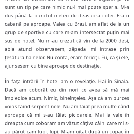
sunt un tip pe care nimic nu-l mai poate speria. M-a
dus până la punctul meteo de deasupra cotei. Era o
cabană pe aproape, Valea cu Brazi, am aflat de la un
grup de sportive cu care m-am intersectat puţin mai
sus de hotel. Nu m-au crezut că vin de la 2000 desi,
abia atunci observasem, zăpada imi intrase prin
ţesătura hainelor. Nu conta, eram fericiţi. Eu, ca şi ele,
ajunsesem cu bine aproape de destinaţie.
În faţa intrării în hotel am o revelaţie. Hai în Sinaia.
Dacă am coborât eu din nori ce avea să mă mai
împiedice acum. Nimic, bineînţeles. Aşa că am purces
voios tăind serpentinele. Nu am tăiat prea multe când
aproape că mi s-au tăiat picioarele. Mai la vale în
dreapta cum coboram am văzut câţiva câini care mi s-
au părut cam lupi, lupi. M-am uitat după un copac în