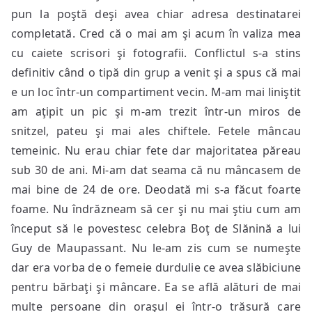
pun la poştă deşi avea chiar adresa destinatarei
completată. Cred că o mai am şi acum în valiza mea
cu caiete scrisori şi fotografii. Conflictul s-a stins
definitiv când o tipă din grup a venit şi a spus că mai
e un loc într-un compartiment vecin. M-am mai liniştit
am aţipit un pic şi m-am trezit într-un miros de
snitzel, pateu şi mai ales chiftele. Fetele mâncau
temeinic. Nu erau chiar fete dar majoritatea păreau
sub 30 de ani. Mi-am dat seama că nu mâncasem de
mai bine de 24 de ore. Deodată mi s-a făcut foarte
foame. Nu îndrăzneam să cer şi nu mai ştiu cum am
început să le povestesc celebra Boţ de Slănină a lui
Guy de Maupassant. Nu le-am zis cum se numeşte
dar era vorba de o femeie durdulie ce avea slăbiciune
pentru bărbaţi şi mâncare. Ea se află alături de mai
multe persoane din oraşul ei într-o trăsură care