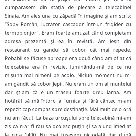
cumpărasem din staţia de plecare a telecabinei
Sinaia. Am ales una cu zăpadă în imagine şi am scris:
“Soby Român, lucrător cascador într-un frigider cu
termoplonjor”. Eram foarte amuzat când completam
adresa prezentă şi ea în revistă. Am ieşit din
restaurant cu gândul să cobor cât mai repede.
Pobabil se făcuse aproape ora două când am aflat că
telecabina era în revizie, luminându-mă de ce nu
mişuna mai nimeni pe acolo. Niciun moment nu m-
am gândit să cobor Jepii. Nu eram un om al muntelui
dar ştiam că e un traseu foarte greu iarna. Am
hotărât să mă întorc la Furnica şi fără cântec m-am
repezit cap compas spre destinaţie. Mai mult de o oră
nu am făcut. La baza urcuşului spre telecabină mi-am
zis că n-ar fi rău să ocolesc puţin şi să ajung imediat
la cota 1400. Nu mai fusesem niciodată dar după