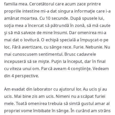
familia mea. Cercetătorul care acum zace printre
propriile intestine mi-a dat singura informaţie care i-a
amânat moartea. Cu 10 secunde. După spusele lui,
soţia mea a încercat să pătrundă în zonă, să mă caute
şi să mă salveze de mine însumi. Dar omenirea mi-a
mai dat o lovitură. O echipă specială a împuşcat-o pe
loc. Fără avertizare, cu sânge rece. Furie. Nebunie. Nu
mai cunoscusem sentimentul. Brusc cadavrele
incepuseră să se mişte. Puţin la început, dar în final
cu viteza unui om. Parcă aveam 4 conştiinţe. Vedeam
din 4 perspective.
Am evadat din laborator cu ajutorul lor. Au ucis şi au
ucis. Mai bine zis am ucis. Nimeni nu a scăpat furiei
mele. Toată omenirea trebuia să simtă gustul amar al
propriei vome îmbibate în sânge. În curând am strâns