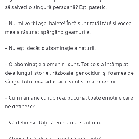
să salvezi o singură persoană? Eşti patetic.
– Nu-mi vorbi aşa, băiete! Încă sunt tatăl tău! şi vocea
mea a răsunat spărgând geamurile.
– Nu eşti decât o abominaţie a naturii!
– O abominaţie a omenirii sunt. Tot ce s-a întâmplat
de-a lungul istoriei, războaie, genociduri şi foamea de
sânge, totul m-a adus aici. Sunt suma omenirii.
– Cum rămâne cu iubirea, bucuria, toate emoţiile care
ne definesc?
– Vă definesc. Uiţi că eu nu mai sunt om.
– Atunci, tată, de ce ai venit să mă cauţi?