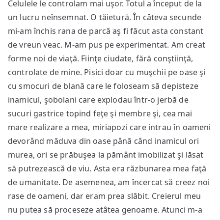
Celulele le controlam mai uşor. Totul a început de la
un lucru neînsemnat. O tăietură. În câteva secunde
mi-am închis rana de parcă aş fi făcut asta constant
de vreun veac. M-am pus pe experimentat. Am creat
forme noi de viaţă. Fiinţe ciudate, fără conştiinţă,
controlate de mine. Pisici doar cu muşchii pe oase şi
cu smocuri de blană care le foloseam să depisteze
inamicul, şobolani care explodau într-o jerbă de
sucuri gastrice topind feţe şi membre şi, cea mai
mare realizare a mea, miriapozi care intrau în oameni
devorând măduva din oase până când inamicul ori
murea, ori se prăbuşea la pământ imobilizat şi lăsat
să putrezească de viu. Asta era răzbunarea mea faţă
de umanitate. De asemenea, am încercat să creez noi
rase de oameni, dar eram prea slăbit. Creierul meu
nu putea să proceseze atâtea genoame. Atunci m-a