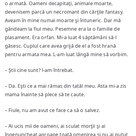
o armată. Oameni decapitaţi, animale moarte,
devenisem parcă un necromant din cărţile fantasy.
Aveam în mine numai moarte şi întuneric. Dar mă
gândeam la fiul meu. Pesemne era la o familie de
plasament. Era orfan. Mi-a luat 4 săptămâni să-l
găsesc. Cuplul care avea grijă de el a fost hrană
pentru armata mea. L-am luat lângă mine să vorbim.
– Ştii cine sunt? l-am întrebat.
– Da. Eşti ce a mai rămas din tatăl meu. Asta mi-a zis
mama înainte să plece să te caute.
– Fiule, nu am avut ce face ca să o salvez.
– Ai ucis mii de oameni, ai sculat morţii şi ai
îngenuncheat aproape toată omenirea şi nu ai putut