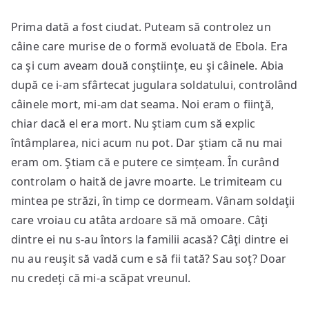
Prima dată a fost ciudat. Puteam să controlez un
câine care murise de o formă evoluată de Ebola. Era
ca şi cum aveam două conştiinţe, eu şi câinele. Abia
după ce i-am sfârtecat jugulara soldatului, controlând
câinele mort, mi-am dat seama. Noi eram o fiinţă,
chiar dacă el era mort. Nu ştiam cum să explic
întâmplarea, nici acum nu pot. Dar ştiam că nu mai
eram om. Ştiam că e putere ce simțeam. În curând
controlam o haită de javre moarte. Le trimiteam cu
mintea pe străzi, în timp ce dormeam. Vânam soldaţii
care vroiau cu atâta ardoare să mă omoare. Câţi
dintre ei nu s-au întors la familii acasă? Câţi dintre ei
nu au reuşit să vadă cum e să fii tată? Sau soţ? Doar
nu credeți că mi-a scăpat vreunul.