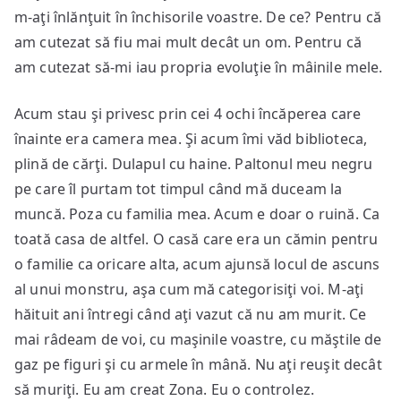
m-aţi înlănţuit în închisorile voastre. De ce? Pentru că
am cutezat să fiu mai mult decât un om. Pentru că
am cutezat să-mi iau propria evoluţie în mâinile mele.
Acum stau şi privesc prin cei 4 ochi încăperea care
înainte era camera mea. Şi acum îmi văd biblioteca,
plină de cărţi. Dulapul cu haine. Paltonul meu negru
pe care îl purtam tot timpul când mă duceam la
muncă. Poza cu familia mea. Acum e doar o ruină. Ca
toată casa de altfel. O casă care era un cămin pentru
o familie ca oricare alta, acum ajunsă locul de ascuns
al unui monstru, aşa cum mă categorisiţi voi. M-aţi
hăituit ani întregi când aţi vazut că nu am murit. Ce
mai râdeam de voi, cu maşinile voastre, cu măştile de
gaz pe figuri şi cu armele în mână. Nu aţi reuşit decât
să muriţi. Eu am creat Zona. Eu o controlez.