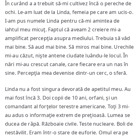
În curând a a trebuit să-mi cultivez încă o pereche de
ochi. Le-am luat de la Linda, femeia pe care am ucis-o.
I-am pus numele Linda pentru că-mi amintea de
iahtul meu micuţ. Faptul că aveam 2 creiere mi-a
amplificat percepţia asupra mediului. Trebuia să văd
mai bine. Să aud mai bine. Să miros mai bine. Urechile
mi-au căzut, nişte antene ciudate luându-le locul. În
nări mi-au crescut canale, care fiecare era un nas în
sine. Percepţia mea devenise dintr-un cerc, o sferă.
Linda nu a fost singura devorată de apetitul meu. Au
mai fost încă 3. Doi copii de 10 ani, orfani, şi un
comandant al forţelor terestre americane. Toţi 3 mi-
au adus o informaţie extrem de preţioasă. Lumea se
ducea de râpă. Războaie civile. Teste nucleare. Boli de
nestăvilit. Eram într-o stare de euforie. Omul era pe