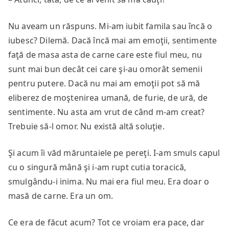
Nu aveam un răspuns. Mi-am iubit famila sau încă o
iubesc? Dilemă. Dacă încă mai am emoţii, sentimente
faţă de masa asta de carne care este fiul meu, nu
sunt mai bun decât cei care şi-au omorât semenii
pentru putere. Dacă nu mai am emoţii pot să mă
eliberez de moştenirea umană, de furie, de ură, de
sentimente. Nu asta am vrut de când m-am creat?
Trebuie să-l omor. Nu există altă soluţie.
Şi acum îi văd măruntaiele pe pereţi. I-am smuls capul
cu o singură mână şi i-am rupt cutia toracică,
smulgându-i inima. Nu mai era fiul meu. Era doar o
masă de carne. Era un om.
Ce era de făcut acum? Tot ce vroiam era pace, dar