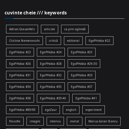
cuvinte cheie /// keywords
Adrian Grauenfels
articole
ca prin oglindă
Cristina Nemerovschi
critică
editorial
EgoPHobia #22
EgoPHobia #23
EgoPHobia #24
EgoPHobia #25
EgoPHobia #26
EgoPHobia #28
EgoPHobia #29-30
EgoPHobia #31
EgoPHobia #32
EgoPHobia #33
EgoPHobia #34
EgoPHobia #35
EgoPHobia #37
EgoPHobia #38
EgoPHobia #39-40
EgoPHobia #41
EgoPHobia #89/90
egoZaur
english
experiment
filosofie
imagini
interviu
invitat
Marius-Iulian Stancu