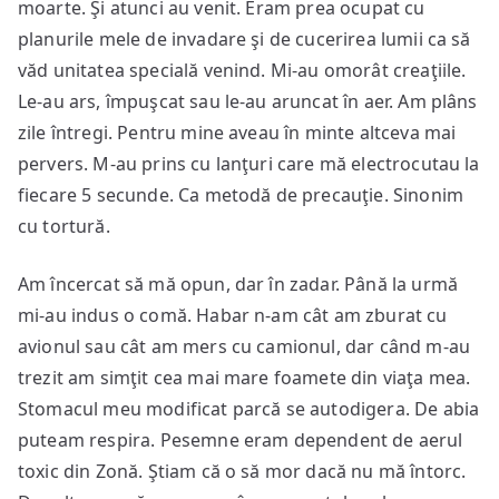
moarte. Şi atunci au venit. Eram prea ocupat cu
planurile mele de invadare şi de cucerirea lumii ca să
văd unitatea specială venind. Mi-au omorât creaţiile.
Le-au ars, împuşcat sau le-au aruncat în aer. Am plâns
zile întregi. Pentru mine aveau în minte altceva mai
pervers. M-au prins cu lanţuri care mă electrocutau la
fiecare 5 secunde. Ca metodă de precauţie. Sinonim
cu tortură.
Am încercat să mă opun, dar în zadar. Până la urmă
mi-au indus o comă. Habar n-am cât am zburat cu
avionul sau cât am mers cu camionul, dar când m-au
trezit am simţit cea mai mare foamete din viaţa mea.
Stomacul meu modificat parcă se autodigera. De abia
puteam respira. Pesemne eram dependent de aerul
toxic din Zonă. Ştiam că o să mor dacă nu mă întorc.