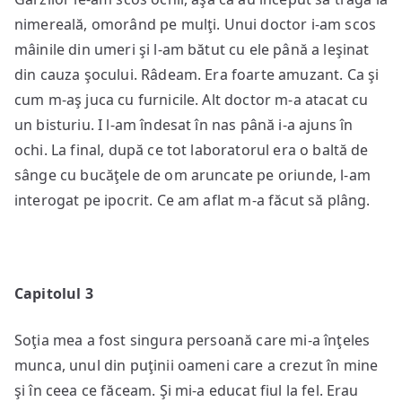
nimereală, omorând pe mulţi. Unui doctor i-am scos
mâinile din umeri şi l-am bătut cu ele până a leşinat
din cauza şocului. Râdeam. Era foarte amuzant. Ca şi
cum m-aş juca cu furnicile. Alt doctor m-a atacat cu
un bisturiu. I l-am îndesat în nas până i-a ajuns în
ochi. La final, după ce tot laboratorul era o baltă de
sânge cu bucăţele de om aruncate pe oriunde, l-am
interogat pe ipocrit. Ce am aflat m-a făcut să plâng.
Capitolul 3
Soţia mea a fost singura persoană care mi-a înţeles
munca, unul din puţinii oameni care a crezut în mine
şi în ceea ce făceam. Şi mi-a educat fiul la fel. Erau