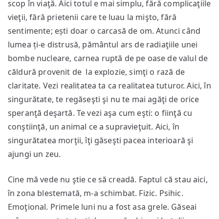
scop în viaţă. Aici totul e mai simplu, fără complicaţiile
vieţii, fără prietenii care te luau la mişto, fără
sentimente; ești doar o carcasă de om. Atunci când
lumea ți-e distrusă, pământul ars de radiaţiile unei
bombe nucleare, carnea ruptă de pe oase de valul de
căldură provenit de la explozie, simţi o rază de
claritate. Vezi realitatea ta ca realitatea tuturor. Aici, în
singurătate, te regăseşti şi nu te mai agăţi de orice
speranţă deşartă. Te vezi aşa cum eşti: o fiinţă cu
conştiinţă, un animal ce a supravieţuit. Aici, în
singurătatea morţii, îţi găseşti pacea interioară şi
ajungi un zeu.
Cine mă vede nu ştie ce să creadă. Faptul că stau aici,
în zona blestemată, m-a schimbat. Fizic. Psihic.
Emoţional. Primele luni nu a fost asa grele. Găseai