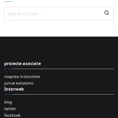
S
e
a
r
c
h
f
proiecte asociate
o
r
noaptea instinctelor
:
jurnal eidotomic
Interweb
blog
twitter
facebook