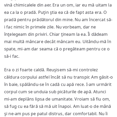
vină chimicalele din aer. Era un om, iar eu mă uitam la
ea ca la o pradă. Puţin ştia ea că de fapt asta era. O
pradă pentru prădătorul din mine. Nu am încercat să-
i fac nimic în primele zile. Nu vorbeam, dar ne
înţelegeam din priviri. Chiar ţineam la ea. Îi dădeam
mai multă mâncare decât mâncam eu. Uitându-mă în
spate, mi-am dar seama că o pregăteam pentru ce o
să-i fac.
Era o zi foarte caldă. Reuşisem să-mi controlez
căldura corpului astfel încât să nu transpir. Am găsit-o
în baie, spălându-se în cadă cu apă rece. I-am urmărit
corpul cum se unduia sub picăturile de apă. Atunci
mi-am deplâns lipsa de umanitate. Vroiam să fiu om,
să fug cu ea fără să mă uit înapoi. Am luat-o de mână
şi ne-am pus pe patul distrus, dar comfortabil. Nu îi