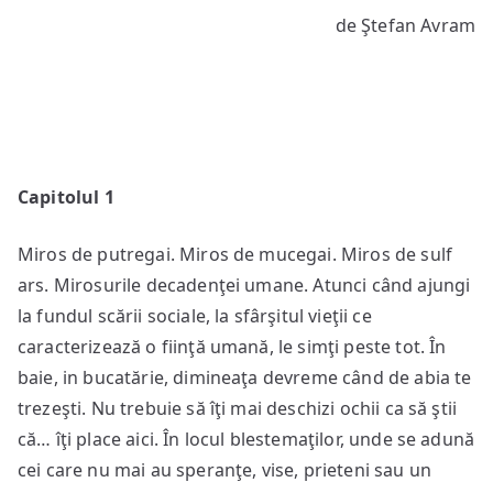
Noul
de Ştefan Avram
om
sau
vechiul
monstru
Capitolul 1
Miros de putregai. Miros de mucegai. Miros de sulf
ars. Mirosurile decadenţei umane. Atunci când ajungi
la fundul scării sociale, la sfârşitul vieţii ce
caracterizează o fiinţă umană, le simţi peste tot. În
baie, in bucatărie, dimineaţa devreme când de abia te
trezeşti. Nu trebuie să îţi mai deschizi ochii ca să ştii
că… îţi place aici. În locul blestemaţilor, unde se adună
cei care nu mai au speranţe, vise, prieteni sau un