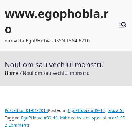
Skip
www.egophobia.r
to
content
o
e-revista EgoPHobia - ISSN 1584-6210
Noul om sau vechiul monstru
Home
Noul om sau vechiul monstru
Posted on
01/01/2014
Posted in
EgoPHobia #39-40
,
proză SF
Tagged
EgoPHobia #39-40
,
Mihnea Avram
,
special proză SF
on
2 Comments