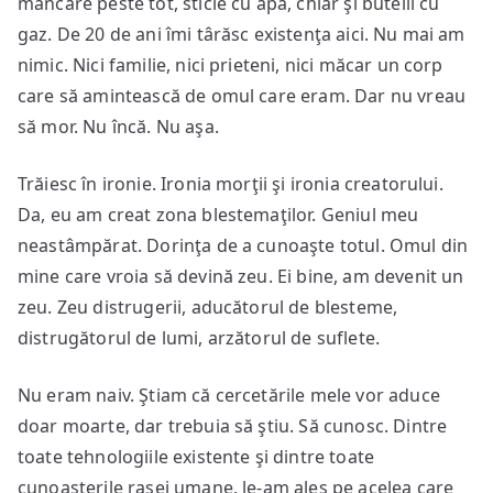
mâncare peste tot, sticle cu apă, chiar şi butelii cu
gaz. De 20 de ani îmi târăsc existenţa aici. Nu mai am
nimic. Nici familie, nici prieteni, nici măcar un corp
care să amintească de omul care eram. Dar nu vreau
să mor. Nu încă. Nu aşa.
Trăiesc în ironie. Ironia morţii şi ironia creatorului.
Da, eu am creat zona blestemaţilor. Geniul meu
neastâmpărat. Dorinţa de a cunoaşte totul. Omul din
mine care vroia să devină zeu. Ei bine, am devenit un
zeu. Zeu distrugerii, aducătorul de blesteme,
distrugătorul de lumi, arzătorul de suflete.
Nu eram naiv. Ştiam că cercetările mele vor aduce
doar moarte, dar trebuia să ştiu. Să cunosc. Dintre
toate tehnologiile existente şi dintre toate
cunoaşterile rasei umane, le-am ales pe acelea care