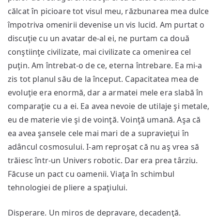
călcat în picioare tot visul meu, răzbunarea mea dulce
împotriva omenirii devenise un vis lucid. Am purtat o
discuţie cu un avatar de-al ei, ne purtam ca două
conştiinţe civilizate, mai civilizate ca omenirea cel
puţin. Am întrebat-o de ce, eterna întrebare. Ea mi-a
zis tot planul său de la început. Capacitatea mea de
evoluţie era enormă, dar a armatei mele era slabă în
comparaţie cu a ei. Ea avea nevoie de utilaje şi metale,
eu de materie vie şi de voinţă. Voinţă umană. Aşa că
ea avea şansele cele mai mari de a supravieţui în
adâncul cosmosului. I-am reproşat că nu aş vrea să
trăiesc într-un Univers robotic. Dar era prea târziu.
Făcuse un pact cu oamenii. Viaţa în schimbul
tehnologiei de pliere a spaţiului.
Disperare. Un miros de depravare, decadenţă.