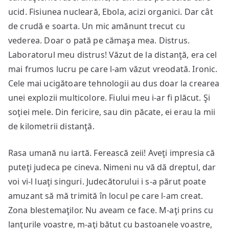
ucid. Fisiunea nucleară, Ebola, acizi organici. Dar cât
de crudă e soarta. Un mic amănunt trecut cu
vederea. Doar o pată pe cămaşa mea. Distrus.
Laboratorul meu distrus! Văzut de la distanţă, era cel
mai frumos lucru pe care l-am văzut vreodată. Ironic.
Cele mai ucigătoare tehnologii au dus doar la crearea
unei explozii multicolore. Fiului meu i-ar fi plăcut. Şi
soţiei mele. Din fericire, sau din păcate, ei erau la mii
de kilometrii distanţă.
Rasa umană nu iartă. Ferească zeii! Aveţi impresia că
puteţi judeca pe cineva. Nimeni nu vă dă dreptul, dar
voi vi-l luaţi singuri. Judecătorului i s-a părut poate
amuzant să mă trimită în locul pe care l-am creat.
Zona blestemaţilor. Nu aveam ce face. M-aţi prins cu
lanţurile voastre, m-aţi bătut cu bastoanele voastre,