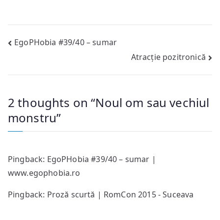
Post
EgoPHobia #39/40 – sumar
Atracție pozitronică
navigation
2 thoughts on “
Noul om sau vechiul
monstru
”
Pingback:
EgoPHobia #39/40 – sumar |
www.egophobia.ro
Pingback: Proză scurtă | RomCon 2015 - Suceava