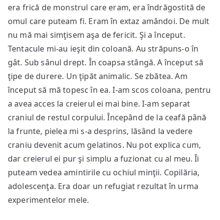
era frică de monstrul care eram, era îndrăgostită de
omul care puteam fi. Eram în extaz amândoi. De mult
nu mă mai simţisem aşa de fericit. Şi a început.
Tentacule mi-au ieşit din coloană. Au străpuns-o în
gât. Sub sânul drept. În coapsa stângă. A început să
ţipe de durere. Un ţipăt animalic. Se zbătea. Am
început să mă topesc în ea. I-am scos coloana, pentru
a avea acces la creierul ei mai bine. I-am separat
craniul de restul corpului. Începând de la ceafă până
la frunte, pielea mi s-a desprins, lăsând la vedere
craniu devenit acum gelatinos. Nu pot explica cum,
dar creierul ei pur şi simplu a fuzionat cu al meu. Îi
puteam vedea amintirile cu ochiul minţii. Copilăria,
adolescenţa. Era doar un refugiat rezultat în urma
experimentelor mele.