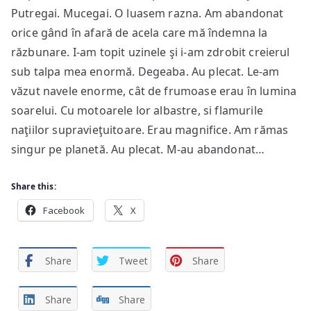
Putregai. Mucegai. O luasem razna. Am abandonat
orice gând în afară de acela care mă îndemna la
răzbunare. I-am topit uzinele şi i-am zdrobit creierul
sub talpa mea enormă. Degeaba. Au plecat. Le-am
văzut navele enorme, cât de frumoase erau în lumina
soarelui. Cu motoarele lor albastre, si flamurile
naţiilor supravieţuitoare. Erau magnifice. Am rămas
singur pe planetă. Au plecat. M-au abandonat…
Share this:
Facebook
X
Share
Tweet
Share
Share
Share