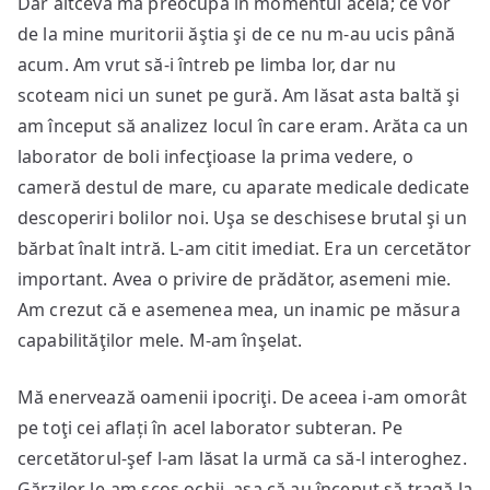
Dar altceva mă preocupa în momentul acela; ce vor
de la mine muritorii ăştia şi de ce nu m-au ucis până
acum. Am vrut să-i întreb pe limba lor, dar nu
scoteam nici un sunet pe gură. Am lăsat asta baltă şi
am început să analizez locul în care eram. Arăta ca un
laborator de boli infecţioase la prima vedere, o
cameră destul de mare, cu aparate medicale dedicate
descoperiri bolilor noi. Uşa se deschisese brutal şi un
bărbat înalt intră. L-am citit imediat. Era un cercetător
important. Avea o privire de prădător, asemeni mie.
Am crezut că e asemenea mea, un inamic pe măsura
capabilităţilor mele. M-am înşelat.
Mă enervează oamenii ipocriţi. De aceea i-am omorât
pe toţi cei aflați în acel laborator subteran. Pe
cercetătorul-şef l-am lăsat la urmă ca să-l interoghez.
Gărzilor le-am scos ochii, aşa că au început să tragă la