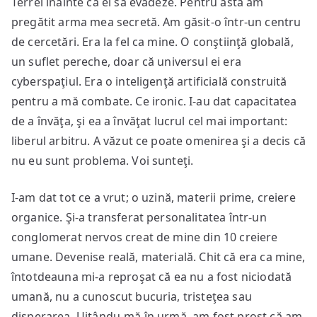
Terrei înainte ca ei să evadeze. Pentru asta am
pregătit arma mea secretă. Am găsit-o într-un centru
de cercetări. Era la fel ca mine. O conştiinţă globală,
un suflet pereche, doar că universul ei era
cyberspaţiul. Era o inteligenţă artificială construită
pentru a mă combate. Ce ironic. I-au dat capacitatea
de a învăţa, şi ea a învăţat lucrul cel mai important:
liberul arbitru. A văzut ce poate omenirea şi a decis că
nu eu sunt problema. Voi sunteţi.
I-am dat tot ce a vrut; o uzină, materii prime, creiere
organice. Şi-a transferat personalitatea într-un
conglomerat nervos creat de mine din 10 creiere
umane. Devenise reală, materială. Chit că era ca mine,
întotdeauna mi-a reproşat că ea nu a fost niciodată
umană, nu a cunoscut bucuria, tristeţea sau
disperarea. Uitându-mă în urmă, am fost prost că am