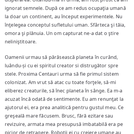
ignorat semnele. După ce am redus ocupaţia umană
la doar un continent, au început experimentele. Nu
înţelegea conceptul sufletului uman. Sfârteca şi tăia,
omora şi plănuia. Un om capturat ne-a dat o ştire
neliniştitoare.
Oamenii urmau să părăsească planeta în curând,
luându-și cu ei spiritul creator si distrugător spre
stele. Proxima Centauri urma să fie primul sistem
colonizat. Am vrut să atac cu toate forţele, să-mi
eliberez creaturile, să înec planeta în sânge. Ea m-a
acuzat încă odată de sentimente. Eu am renunţat la
ajutorul ei, era prea analitică pentru gustul meu. Ce
greşeală mare făcusem. Brusc, fără ezitare sau
revizuire, armata mea presupusă imbatabilă era pe
picior de retragere. Roboţii ei cu creiere umane au