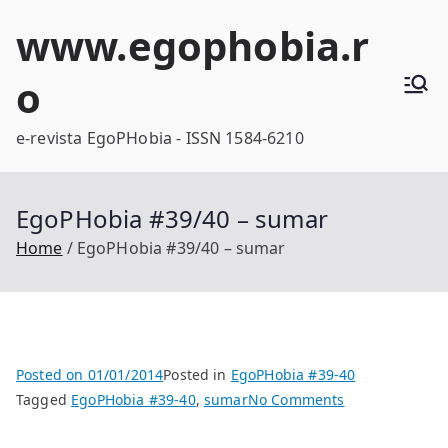
Skip
www.egophobia.r
to
content
o
e-revista EgoPHobia - ISSN 1584-6210
EgoPHobia #39/40 – sumar
Home
EgoPHobia #39/40 – sumar
Posted on
01/01/2014
Posted in
EgoPHobia #39-40
on
Tagged
EgoPHobia #39-40
,
sumar
No Comments
EgoPHobia