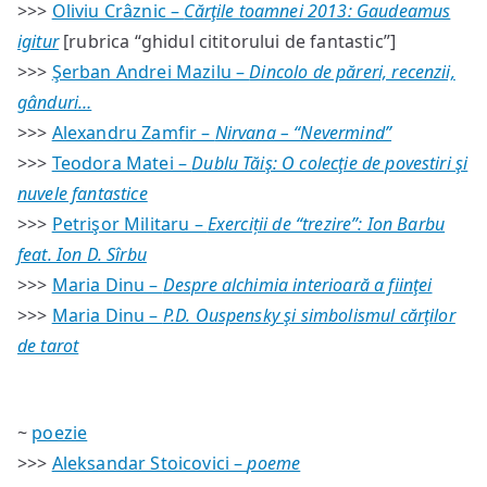
>>>
Oliviu Crâznic –
Cărţile toamnei 2013: Gaudeamus
igitur
[rubrica “ghidul cititorului de fantastic”]
>>>
Şerban Andrei Mazilu –
Dincolo de păreri, recenzii,
gânduri…
>>>
Alexandru Zamfir –
Nirvana – “Nevermind”
>>>
Teodora Matei –
Dublu Tăiş: O colecţie de povestiri şi
nuvele fantastice
>>>
Petrişor Militaru –
Exerciții de “trezire”: Ion Barbu
feat. Ion D. Sîrbu
>>>
Maria Dinu –
Despre alchimia interioară a fiinţei
>>>
Maria Dinu –
P.D. Ouspensky şi simbolismul cărţilor
de tarot
~
poezie
>>>
Aleksandar Stoicovici –
poeme