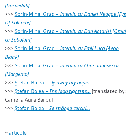
[Dordeduh]
>>>
Sorin-Mihai Grad –
Interviu cu Daniel Neagoe [Eye
Of Solitude]
>>>
Sorin-Mihai Grad –
Interviu cu Dan Amariei [Omul
cu Șobolani]
>>>
Sorin-Mihai Grad –
Interviu cu Emil Luca [Aeon
Blank]
>>>
Sorin-Mihai Grad –
Interviu cu Chris Tanasescu
[Margento]
>>>
Ştefan Bolea –
Fly away my hope…
>>>
Ştefan Bolea –
The loop tightens…
[translated by:
Camelia Aura Barbu]
>>>
Ştefan Bolea –
Se strânge cercul…
~
articole