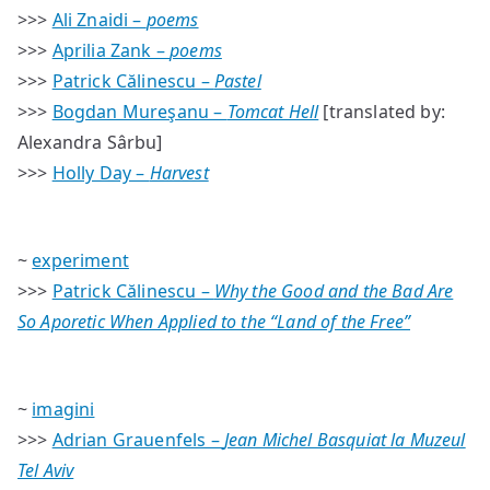
>>>
Ali Znaidi –
poems
>>>
Aprilia Zank –
poems
>>>
Patrick Călinescu –
Pastel
>>>
Bogdan Mureşanu –
Tomcat Hell
[translated by:
Alexandra Sârbu]
>>>
Holly Day –
Harvest
~
experiment
>>>
Patrick Călinescu –
Why the Good and the Bad Are
So Aporetic When Applied to the “Land of the Free”
~
imagini
>>>
Adrian Grauenfels –
Jean Michel Basquiat la Muzeul
Tel Aviv