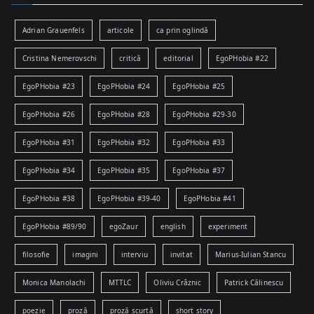
Adrian Grauenfels
articole
ca prin oglindă
Cristina Nemerovschi
critică
editorial
EgoPHobia #22
EgoPHobia #23
EgoPHobia #24
EgoPHobia #25
EgoPHobia #26
EgoPHobia #28
EgoPHobia #29-30
EgoPHobia #31
EgoPHobia #32
EgoPHobia #33
EgoPHobia #34
EgoPHobia #35
EgoPHobia #37
EgoPHobia #38
EgoPHobia #39-40
EgoPHobia #41
EgoPHobia #89/90
egoZaur
english
experiment
filosofie
imagini
interviu
invitat
Marius-Iulian Stancu
Monica Manolachi
MTTLC
Oliviu Crâznic
Patrick Călinescu
poezie
proză
proză scurtă
short story