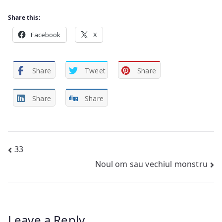
Share this:
Facebook
X
Share
Tweet
Share
Share
Share
Post
33
Noul om sau vechiul monstru
navigation
Leave a Reply