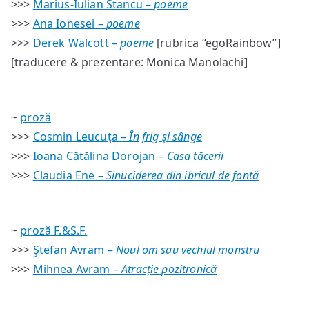
>>>
Marius-Iulian Stancu –
poeme
>>>
Ana Ionesei –
poeme
>>>
Derek Walcott –
poeme
[rubrica “egoRainbow”]
[traducere & prezentare: Monica Manolachi]
~
proză
>>>
Cosmin Leucuţa –
În frig şi sânge
>>>
Ioana Cătălina Dorojan –
Casa tăcerii
>>>
Claudia Ene –
Sinuciderea din ibricul de fontă
~
proză F.&S.F.
>>>
Ştefan Avram –
Noul om sau vechiul monstru
>>>
Mihnea Avram –
Atracție pozitronică