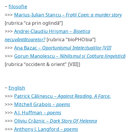
~
filosofie
>>>
Marius-Iulian Stancu –
Frații Coen: a murder story
[rubrica “ca prin oglindă”]
>>>
Andrei-Claudiu Hrişman –
Bioetica
necuvântătoarelor?
[rubrica “bioPHObia”]
>>>
Ana Bazac –
Oportunismul Intelectualilor [VII]
>>>
Gorun Manolescu –
Nihilismul şi Cotitura lingvistică
[rubrica “occident & orient” [VIII]]
~
English
>>>
Patrick Călinescu –
Against Reading. A Farce.
>>>
Mitchell Grabois –
poems
>>>
A.J. Huffman –
poems
>>>
Oliviu Crâznic –
Dark Story Of Helenna
>>>
Anthony J. Langford –
poems