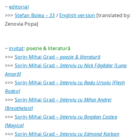
#39/40
~
editorial
–
>>>
Ştefan Bolea –
33
/
English version
[translated by:
sumar
Zenovia Popa]
~
invitat
:
poezie & literatură
>>>
Sorin-Mihai Grad –
poezie & literatură
>>>
Sorin-Mihai Grad –
Interviu cu Nick Făgădar [Luna
Amară]
>>>
Sorin-Mihai Grad –
Interviu cu Radu Ursoiu [Flesh
Rodeo]
>>>
Sorin-Mihai Grad –
Interviu cu Mihai Andrei
[Breathelast]
>>>
Sorin-Mihai Grad –
Interviu cu Bogdan Costea
[Magica]
>>>
Sorin-Mihai Grad –
Interviu cu Edmond Karban