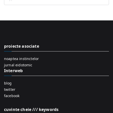
S
e
a
r
c
h
f
proiecte asociate
o
r
noaptea instinctelor
:
jurnal eidotomic
Interweb
blog
twitter
facebook
cuvinte cheie /// keywords