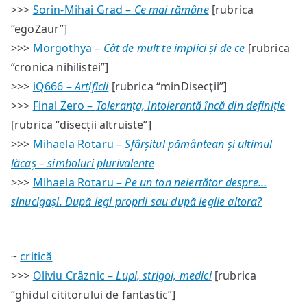
>>>
Sorin-Mihai Grad –
Ce mai rămâne
[rubrica
“egoZaur”]
>>>
Morgothya –
Cât de mult te implici și de ce
[rubrica
“cronica nihilistei”]
>>>
iQ666 –
Artificii
[rubrica “minDisecţii”]
>>>
Final Zero –
Toleranța, intolerantă încă din definiție
[rubrica “disecții altruiste”]
>>>
Mihaela Rotaru –
Sfârșitul pământean și ultimul
lăcaș – simboluri plurivalente
>>>
Mihaela Rotaru –
Pe un ton neiertător despre…
sinucigași. După legi proprii sau după legile altora?
~
critică
>>>
Oliviu Crâznic –
Lupi, strigoi, medici
[rubrica
“ghidul cititorului de fantastic”]