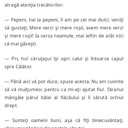
atragă atenţia trecătorilor:
— Pepeni, hai la pepeni, îi am pe cei mai dulci, veniţi
să gustaţi; Mere verzi şi mere roşii, avem mere verzi
şi mere roşii! Ia varza neamule, mai ieftin de atât nici
că mai găseşti.
— Prr, ho! căruţaşul îşi opri calul şi întoarse capul
spre Călător.
— Până aici vă pot duce, spuse acesta. Nu am cuvinte
să vă mulţumesc pentru ca mi-aţi ajutat fiul. Țăranul
mângâie părul bălai al flăcăului şi îi sărută ochiul
drept.
— Sunteţi oameni buni, aşa că fiţi binecuvântaţi,