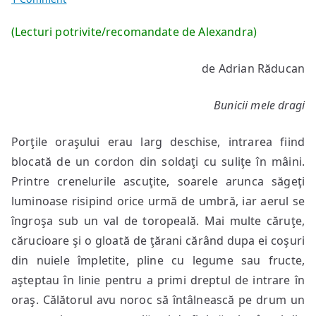
Darul
(Lecturi potrivite/recomandate de Alexandra)
de Adrian Răducan
Bunicii mele dragi
Porţile oraşului erau larg deschise, intrarea fiind
blocată de un cordon din soldaţi cu suliţe în mâini.
Printre crenelurile ascuţite, soarele arunca săgeţi
luminoase risipind orice urmă de umbră, iar aerul se
îngroşa sub un val de toropeală. Mai multe căruţe,
cărucioare şi o gloată de ţărani cărând dupa ei coşuri
din nuiele împletite, pline cu legume sau fructe,
aşteptau în linie pentru a primi dreptul de intrare în
oraş. Călătorul avu noroc să întâlnească pe drum un