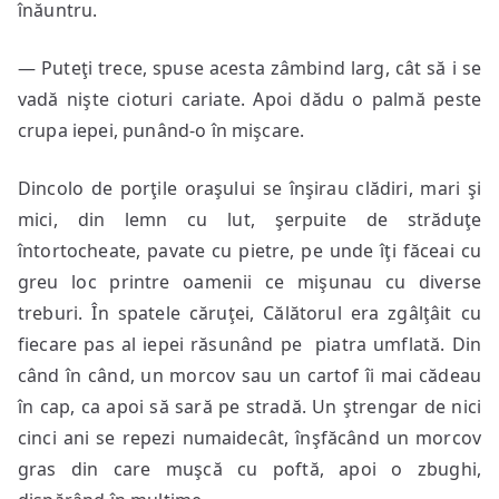
înăuntru.
— Puteţi trece, spuse acesta zâmbind larg, cât să i se
vadă nişte cioturi cariate. Apoi dădu o palmă peste
crupa iepei, punând-o în mişcare.
Dincolo de porţile oraşului se înşirau clădiri, mari şi
mici, din lemn cu lut, şerpuite de străduţe
întortocheate, pavate cu pietre, pe unde îţi făceai cu
greu loc printre oamenii ce mişunau cu diverse
treburi. În spatele căruţei, Călătorul era zgâlţâit cu
fiecare pas al iepei răsunând pe piatra umflată. Din
când în când, un morcov sau un cartof îi mai cădeau
în cap, ca apoi să sară pe stradă. Un ştrengar de nici
cinci ani se repezi numaidecât, înşfăcând un morcov
gras din care muşcă cu poftă, apoi o zbughi,