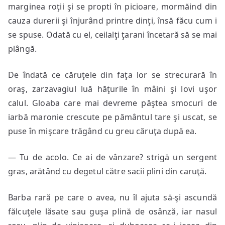
marginea roţii şi se propti în picioare, mormăind din
cauza durerii şi înjurând printre dinţi, însă făcu cum i
se spuse. Odată cu el, ceilalţi ţarani încetară să se mai
plângă.
De îndată ce căruţele din faţa lor se strecurară în
oraş, zarzavagiul luă hăţurile în mâini şi lovi uşor
calul. Gloaba care mai devreme păştea smocuri de
iarbă maronie crescute pe pământul tare şi uscat, se
puse în mişcare trăgând cu greu căruţa după ea.
— Tu de acolo. Ce ai de vânzare? strigă un sergent
gras, arătând cu degetul către sacii plini din caruţă.
Barba rară pe care o avea, nu îl ajuta să-şi ascundă
fălcuţele lăsate sau guşa plină de osânză, iar nasul