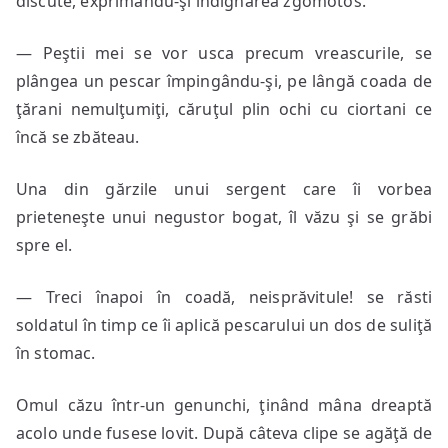
discute, exprimându-şi indignarea zgomotos.
— Peştii mei se vor usca precum vreascurile, se
plângea un pescar împingându-şi, pe lângă coada de
ţărani nemulţumiţi, căruţul plin ochi cu ciortani ce
încă se zbăteau.
Una din gărzile unui sergent care îi vorbea
prieteneşte unui negustor bogat, îl văzu şi se grăbi
spre el.
— Treci înapoi în coadă, neisprăvitule! se răsti
soldatul în timp ce îi aplică pescarului un dos de suliţă
în stomac.
Omul căzu într-un genunchi, ţinând mâna dreaptă
acolo unde fusese lovit. După câteva clipe se agăţă de