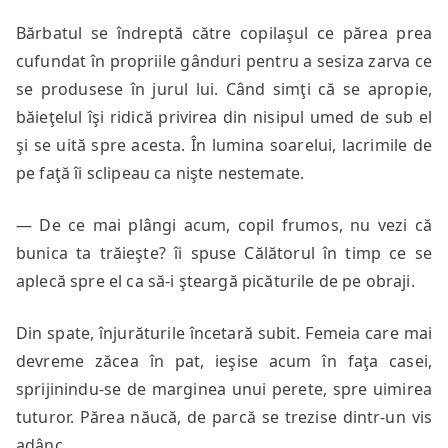
Bărbatul se îndreptă către copilaşul ce părea prea
cufundat în propriile gânduri pentru a sesiza zarva ce
se produsese în jurul lui. Când simţi că se apropie,
băieţelul îşi ridică privirea din nisipul umed de sub el
şi se uită spre acesta. În lumina soarelui, lacrimile de
pe faţă îi sclipeau ca nişte nestemate.
— De ce mai plângi acum, copil frumos, nu vezi că
bunica ta trăieşte? îi spuse Călătorul în timp ce se
aplecă spre el ca să-i şteargă picăturile de pe obraji.
Din spate, înjurăturile încetară subit. Femeia care mai
devreme zăcea în pat, ieşise acum în faţa casei,
sprijinindu-se de marginea unui perete, spre uimirea
tuturor. Părea năucă, de parcă se trezise dintr-un vis
adânc.