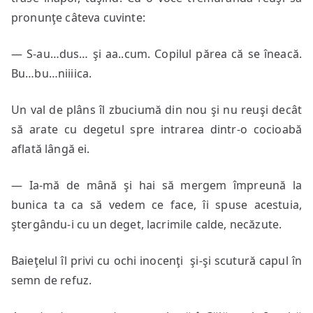
pronunţe câteva cuvinte:
— S-au…dus… şi aa..cum. Copilul părea că se îneacă.
Bu…bu…niiiica.
Un val de plâns îl zbuciumă din nou şi nu reuşi decât
să arate cu degetul spre intrarea dintr-o cocioabă
aflată lângă ei.
— Ia-mă de mână şi hai să mergem împreună la
bunica ta ca să vedem ce face, îi spuse acestuia,
ştergându-i cu un deget, lacrimile calde, necăzute.
Baieţelul îl privi cu ochi inocenţi şi-şi scutură capul în
semn de refuz.