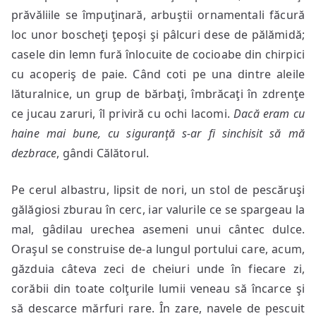
prăvăliile se împuţinară, arbuştii ornamentali făcură
loc unor boscheţi ţepoşi şi pâlcuri dese de pălămidă;
casele din lemn fură înlocuite de cocioabe din chirpici
cu acoperiş de paie. Când coti pe una dintre aleile
lăturalnice, un grup de bărbaţi, îmbrăcaţi în zdrenţe
ce jucau zaruri, îl priviră cu ochi lacomi.
Dacă eram cu
haine mai bune, cu siguranţă s-ar fi sinchisit să mă
dezbrace
, gândi Călătorul.
Pe cerul albastru, lipsit de nori, un stol de pescăruşi
gălăgiosi zburau în cerc, iar valurile ce se spargeau la
mal, gâdilau urechea asemeni unui cântec dulce.
Oraşul se construise de-a lungul portului care, acum,
găzduia câteva zeci de cheiuri unde în fiecare zi,
corăbii din toate colţurile lumii veneau să încarce şi
să descarce mărfuri rare. În zare, navele de pescuit