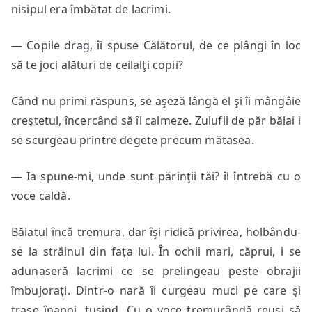
nisipul era îmbătat de lacrimi.
— Copile drag, îi spuse Călătorul, de ce plângi în loc
să te joci alături de ceilalţi copii?
Când nu primi răspuns, se aşeză lângă el şi îi mângâie
creştetul, încercând să îl calmeze. Zulufii de păr bălai i
se scurgeau printre degete precum mătasea.
— Ia spune-mi, unde sunt părinţii tăi? îl întrebă cu o
voce caldă.
Băiatul încă tremura, dar îşi ridică privirea, holbându-
se la străinul din faţa lui. În ochii mari, căprui, i se
adunaseră lacrimi ce se prelingeau peste obrajii
îmbujoraţi. Dintr-o nară îi curgeau muci pe care şi
trase înapoi, tuşind. Cu o voce tremurândă reuşi să