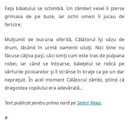
Faţa băiatului se schimbă. Un zâmbet vesel îi şterse
grimasa de pe buze, iar ochii umezi îi jucau de
fericire.
Mulţumit de bucuria oferită, Călătorul îşi văzu de
drum, lăsând în urmă oamenii uluiţi. Nici bine nu
făcuse câţiva paşi, căci simţi cum este tras de pulpana
robei, iar când se întoarse, băieţelul se ridică pe
vârfurile picioarelor şi îl strânse în braţe ca pe un dar
nepreţuit. În acel moment Călătorul zâmbi, ştiind că
dragostea copilului era adevărată…
Text publicat pentru prima oară pe
Select News
.
#