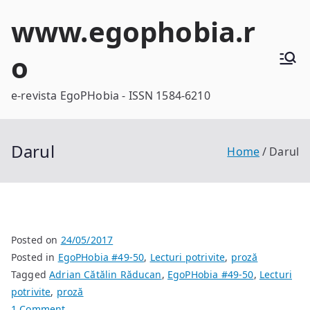
Skip
www.egophobia.r
to
content
o
e-revista EgoPHobia - ISSN 1584-6210
Darul
Home
Darul
Posted on
24/05/2017
Posted in
EgoPHobia #49-50
,
Lecturi potrivite
,
proză
Tagged
Adrian Cătălin Răducan
,
EgoPHobia #49-50
,
Lecturi
potrivite
,
proză
on
1 Comment