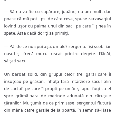
— Să nu va fie cu supărare, jupâne, nu am mult, dar
poate că mă pot lipsi de câte ceva, spuse zarzavagiul
lovind uşor cu palma unul din sacii pe care îi ţinea în
spate. Asta dacă doriţi să primiţi.
— Păi de ce nu spui aşa, omule? sergentul îşi scobi iar
nasul şi frecă mucul uscat printre degete. Flăcăi,
sălţati sacul.
Un bărbat solid, din grupul celor trei gărzi care îl
însoţeau pe grăsan, înhăţă fară întârziere sacul plin
de cartofi pe care îl propti pe umăr şi apoi fugi cu el
spre grămăjoara de merinde adunată din căruţele
ţăranilor. Mulţumit de ce primisese, sergentul flutură
din mână către gărzile de la poartă, în semn să-i lase