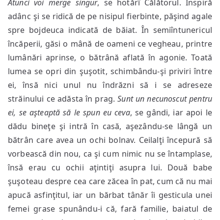
Atunci voi merge singur
, se hotărî Călătorul. Inspiră
adânc şi se ridică de pe nisipul fierbinte, păşind agale
spre bojdeuca indicată de băiat. În semiîntunericul
încăperii, găsi o mână de oameni ce vegheau, printre
lumânări aprinse, o bătrână aflată în agonie. Toată
lumea se opri din şuşotit, schimbându-şi priviri între
ei, însă nici unul nu îndrăzni să i se adreseze
străinului ce adăsta în prag.
Sunt un necunoscut pentru
ei, se aşteaptă să le spun eu ceva
, se gândi, iar apoi le
dădu bineţe şi intră în casă, aşezându-se lângă un
bătrân care avea un ochi bolnav. Ceilalţi începură să
vorbească din nou, ca şi cum nimic nu se întamplase,
însă erau cu ochii aţintiţi asupra lui. Două babe
şuşoteau despre cea care zăcea în pat, cum că nu mai
apucă asfinţitul, iar un bărbat tânăr îi gesticula unei
femei grase spunându-i că, fară familie, baiatul de