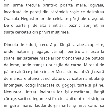
din urmă trecură printr-o poartă mare, ogivală,
încadrată de pereţi din cărămidă roşie ce delimitau
Cvartala Negustorilor de celelalte părţi ale oraşului.
De o parte şi de alta a intrării, paznici sprijiniţi în
suliţe cercetau din priviri mulţimea.
Dincolo de ziduri, trecură pe lângă tarabe acoperite,
unde măţarii îşi agăţau cârnaţii pentru a îi usca la
soare, iar satârele măcelarilor troncăneau pe butucii
de lemn, unde tranşau bucăţile de carne. Mirosul de
pâine caldă ce plutea în aer făcea stomacul să-ţi ceară
de mâncare atunci când, alături, vânzători ambulanţi
împingeau cotigi încărcate cu gogoşi, turte şi pâine.
Negustorii intraţi înaintea lor îşi descărcau, lângă
căruţe, sacii cu legume şi fructe. Unii dintre ei strigau
în gura mare, lăudându-şi marfa şi încercând să