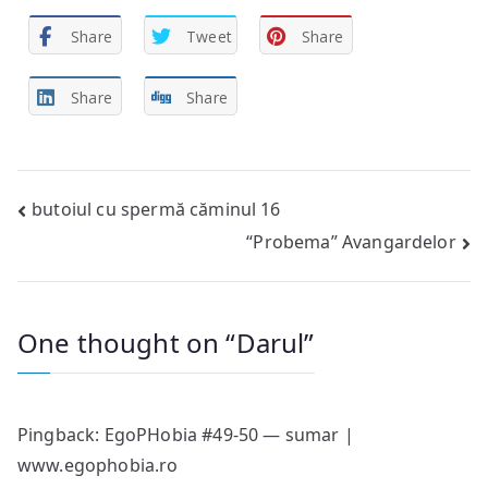
Share
Tweet
Share
Share
Share
Post
butoiul cu spermă căminul 16
“Probema” Avangardelor
navigation
One thought on “
Darul
”
Pingback:
EgoPHobia #49-50 — sumar |
www.egophobia.ro