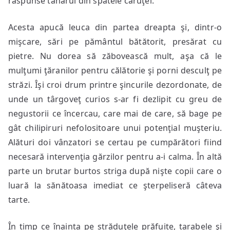
răspunse tânărul din spatele căruţei.
Acesta apucă leuca din partea dreapta şi, dintr-o
mişcare, sări pe pământul bătătorit, presărat cu
pietre. Nu dorea să zăbovească mult, aşa că le
mulţumi ţăranilor pentru călătorie şi porni desculţ pe
străzi. Îşi croi drum printre şincurile dezordonate, de
unde un târgoveţ curios s-ar fi dezlipit cu greu de
negustorii ce încercau, care mai de care, să bage pe
gât chilipiruri nefolositoare unui potenţial muşteriu.
Alături doi vânzatori se certau pe cumpărători fiind
necesară intervenţia gărzilor pentru a-i calma. În altă
parte un brutar burtos striga după nişte copii care o
luară la sănătoasa imediat ce şterpeliseră câteva
tarte.
În timp ce înainta pe străduţele prăfuite, tarabele şi