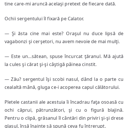
tine care-mi aruncă acelaşi pretext de fiecare dată.
Ochii sergentului îl fixară pe Calator.
— Şi ăsta cine mai este? Oraşul nu duce lipsă de
vagabonzi şi cerşetori, nu avem nevoie de mai mulţi.
— Este un…sătean, spuse încurcat ţăranul. Mă ajută
la cules şi cărat şi-şi câştigă pâinea cinstit.
— Zău? sergentul îşi scobi nasul, dând la o parte cu
cealaltă mână, gluga ce-i acoperea capul călătorului.
Pletele castanii ale acestuia îi încadrau faţa osoasă cu
ochi căprui, pătrunzători, şi cu o figură blajină.
Pentru o clipă, grăsanul îl cântări din priviri şi-şi drese
glasul, însă înainte să spună ceva fu întrerupt.