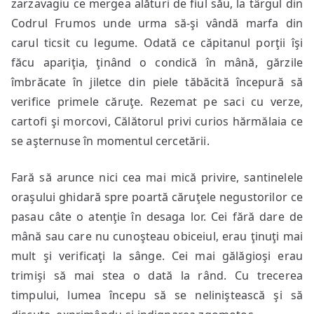
zarzavagiu ce mergea alături de fiul său, la târgul din
Codrul Frumos unde urma să-şi vândă marfa din
carul ticsit cu legume. Odată ce căpitanul porţii îşi
făcu apariţia, ţinând o condică în mână, gărzile
îmbrăcate în jiletce din piele tăbăcită începură să
verifice primele căruţe. Rezemat pe saci cu verze,
cartofi şi morcovi, Călătorul privi curios hărmălaia ce
se aşternuse în momentul cercetării.
Fară să arunce nici cea mai mică privire, santinelele
oraşului ghidară spre poartă căruţele negustorilor ce
pasau câte o atenţie în desaga lor. Cei fără dare de
mână sau care nu cunoşteau obiceiul, erau ţinuţi mai
mult şi verificaţi la sânge. Cei mai gălăgioşi erau
trimişi să mai stea o dată la rând. Cu trecerea
timpului, lumea începu să se neliniştească şi să