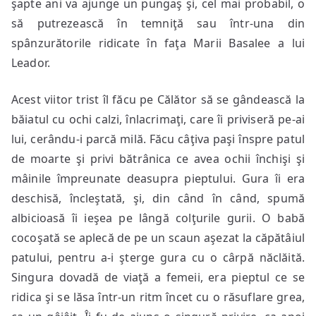
şapte ani va ajunge un pungaş şi, cel mai probabil, o
să putrezească în temniţă sau într-una din
spânzurătorile ridicate în faţa Marii Basalee a lui
Leador.
Acest viitor trist îl făcu pe Călător să se gândească la
băiatul cu ochi calzi, înlacrimaţi, care îi priviseră pe-ai
lui, cerându-i parcă milă. Făcu câţiva paşi înspre patul
de moarte şi privi bătrânica ce avea ochii închişi şi
mâinile împreunate deasupra pieptului. Gura îi era
deschisă, încleştată, şi, din când în când, spumă
albicioasă îi ieşea pe lângă colţurile gurii. O babă
cocoşată se aplecă de pe un scaun aşezat la căpătâiul
patului, pentru a-i şterge gura cu o cârpă năclăită.
Singura dovadă de viaţă a femeii, era pieptul ce se
ridica şi se lăsa într-un ritm încet cu o răsuflare grea,