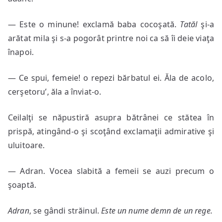
— Este o minune! exclamă baba cocoşată.
Tatăl
şi-a
arătat mila şi s-a pogorât printre noi ca să îi deie viaţa
înapoi.
— Ce spui, femeie! o repezi bărbatul ei. Ăla de acolo,
cerşetoru’, ăla a înviat-o.
Ceilalţi se năpustiră asupra bătrânei ce stătea în
prispă, atingând-o şi scoţând exclamaţii admirative şi
uluitoare.
— Adran. Vocea slabită a femeii se auzi precum o
şoaptă.
Adran
, se gândi străinul.
Este un nume demn de un rege.