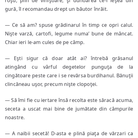
roşu, plin de vinişoare, şi duhoarea ce-i ieşea din
gură, îl recomandau drept un băutor înrăit.
— Ce să am? spuse grădinarul în timp ce opri calul.
Nişte varză, cartofi, legume numa’ bune de mâncat.
Chiar ieri le-am cules de pe câmp.
— Eşti sigur că doar atât ai? întrebă grăsanul
atingând cu vârful degetelor punguţa de la
cingătoare peste care i se revărsa burdihanul. Bănuţii
clincăneau uşor, precum nişte clopoţei.
— Să îmi fie cu iertare însă recolta este săracă acuma,
seceta a uscat mai bine de jumătate din câmpurile
noastre.
— A naibii secetă! D-asta e plină piaţa de vărzari ca