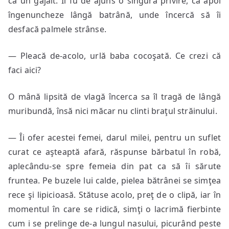
ca un gâjâit. Îi fu de ajuns o singură privire, ca apoi
îngenuncheze lângă batrână, unde încercă să îi
desfacă palmele strânse.
— Pleacă de-acolo, urlă baba cocoşată. Ce crezi că
faci aici?
O mână lipsită de vlagă încerca sa îl tragă de lângă
muribundă, însă nici măcar nu clinti braţul străinului.
— Îi ofer acestei femei, darul milei, pentru un suflet
curat ce aşteaptă afară, răspunse bărbatul în robă,
aplecându-se spre femeia din pat ca să îi sărute
fruntea. Pe buzele lui calde, pielea bătrânei se simţea
rece şi lipicioasă. Stătuse acolo, preţ de o clipă, iar în
momentul în care se ridică, simţi o lacrimă fierbinte
cum i se prelinge de-a lungul nasului, picurând peste