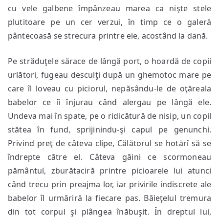
cu vele galbene împânzeau marea ca nişte stele
plutitoare pe un cer verzui, în timp ce o galeră
pântecoasă se strecura printre ele, acostând la dană.
Pe străduţele sărace de lângă port, o hoardă de copii
urlători, fugeau desculţi după un ghemotoc mare pe
care îl loveau cu piciorul, nepăsându-le de oţăreala
babelor ce îi înjurau când alergau pe lângă ele.
Undeva mai în spate, pe o ridicătură de nisip, un copil
stătea în fund, sprijinindu-şi capul pe genunchi.
Privind preţ de câteva clipe, Călătorul se hotărî să se
îndrepte către el. Câteva găini ce scormoneau
pământul, zburătaciră printre picioarele lui atunci
când trecu prin preajma lor, iar privirile indiscrete ale
babelor îl urmăriră la fiecare pas. Băieţelul tremura
din tot corpul şi plângea înăbuşit. În dreptul lui,