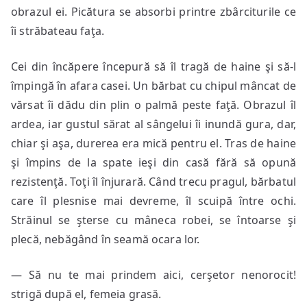
obrazul ei. Picătura se absorbi printre zbârciturile ce
îi străbateau faţa.
Cei din încăpere începură să îl tragă de haine şi să-l
împingă în afara casei. Un bărbat cu chipul mâncat de
vărsat îi dădu din plin o palmă peste faţă. Obrazul îl
ardea, iar gustul sărat al sângelui îi inundă gura, dar,
chiar şi aşa, durerea era mică pentru el. Tras de haine
şi împins de la spate ieşi din casă fără să opună
rezistenţă. Toţi îl înjurară. Când trecu pragul, bărbatul
care îl plesnise mai devreme, îl scuipă între ochi.
Străinul se şterse cu mâneca robei, se întoarse şi
plecă, nebăgând în seamă ocara lor.
— Să nu te mai prindem aici, cerşetor nenorocit!
strigă după el, femeia grasă.