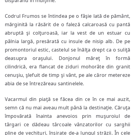
dispărând în mulţime.
Codrul Frumos se întindea pe o fâşie lată de pământ,
mărginită la răsărit de o faleză calcaroasă cu pantă
abruptă şi colţuroasă, iar la vest de un estuar cu
pâlnia largă, presărată cu insule de nisip alb. De pe
promontoriul estic, castelul se înălţa drept ca o suliţă
deasupra oraşului. Donjonul măreţ în formă
cilindrică, era flancat de ziduri mohorâte din granit
cenuşiu, şlefuit de timp şi vânt, pe ale căror metereze
abia de se întrezăreau santinelele.
Vacarmul din piaţă se făcea din ce în ce mai auzit,
semn că nu mai aveau mult până la destinaţie. Căruţa
împovărată înainta anevoios prin muşuroiul de
târgari ce dădeau târcoale vânzatorilor cu sarghii
pline de vechituri, înşirate de-a lungul străzii. În cele