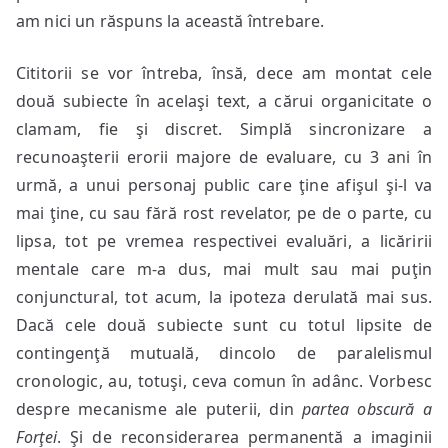
am nici un răspuns la această întrebare.
Cititorii se vor întreba, însă, dece am montat cele
două subiecte în acelaşi text, a cărui organicitate o
clamam, fie şi discret. Simplă sincronizare a
recunoaşterii erorii majore de evaluare, cu 3 ani în
urmă, a unui personaj public care ţine afişul şi-l va
mai ţine, cu sau fără rost revelator, pe de o parte, cu
lipsa, tot pe vremea respectivei evaluări, a licăririi
mentale care m-a dus, mai mult sau mai puţin
conjunctural, tot acum, la ipoteza derulată mai sus.
Dacă cele două subiecte sunt cu totul lipsite de
contingenţă mutuală, dincolo de paralelismul
cronologic, au, totuşi, ceva comun în adânc. Vorbesc
despre mecanisme ale puterii, din
partea obscură a
Forţei
. Şi de reconsiderarea permanentă a imaginii