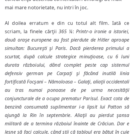
mai mare notorietate, nu intri în joc.
Al doilea erratum e din cu totul alt film. Iată ce
scriam, la finele cărţii
365
¼
:
Printr-o ironie a istoriei,
două oraşe europene au fost pierdute de Hitler aproape
simultan: Bucureşti şi Paris. Dacă pierderea primului a
scurtat, după calcule strategice minuţioase, cu 6 luni
durata războiului, dând complet peste cap sistemul
defensiv german pe Carpaţi şi făcând inutilă linia
fortificată Focşani – Nămoloasa – Galaţi, aliaţii occidentali
au tras numai ponoase de pe urma necesităţii
conjuncturale de a ocupa prematur Parisul. Exact cota de
benzină consumată suplimentar i-a lipsit lui Patton să
ajungă la Rin în septembrie. Aliaţii au pierdut şansa
militară de a termina războiul înainte de Crăciun. Dar e
lesne să faci calcule, când ştii că tabloul era bătut în cuie