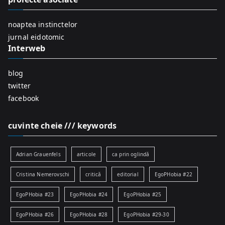
o
r
noaptea instinctelor
:
jurnal eidotomic
Interweb
blog
twitter
facebook
cuvinte cheie /// keywords
Adrian Grauenfels
articole
ca prin oglindă
Cristina Nemerovschi
critică
editorial
EgoPHobia #22
EgoPHobia #23
EgoPHobia #24
EgoPHobia #25
EgoPHobia #26
EgoPHobia #28
EgoPHobia #29-30