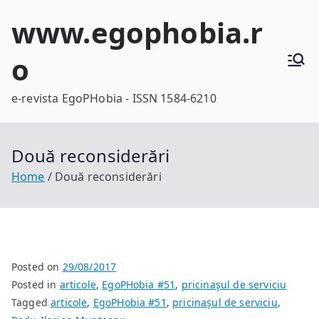
Skip
www.egophobia.r
to
content
o
e-revista EgoPHobia - ISSN 1584-6210
Două reconsiderări
Home
Două reconsiderări
Posted on
29/08/2017
Posted in
articole
,
EgoPHobia #51
,
pricinaşul de serviciu
Tagged
articole
,
EgoPHobia #51
,
pricinaşul de serviciu
,