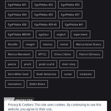
EgoPHobia #31
EgoPHobia #32
EgoPHobia #33
EgoPHobia #34
EgoPHobia #35
EgoPHobia #37
EgoPHobia #38
EgoPHobia #39-40
EgoPHobia #41
EgoPHobia #89/90
egoZaur
english
experiment
filosofie
imagini
interviu
invitat
Marius-Iulian Stancu
Monica Manolachi
MTTLC
Oliviu Crâznic
Patrick Călinescu
poezie
proză
proză scurtă
short story
Sorin-Mihai Grad
Studii fantastice
sumar
traducere
translation
Ștefan Bolea
Privacy & Cookies: This site uses cookies. By continuing to use this
website, you agree to their use.