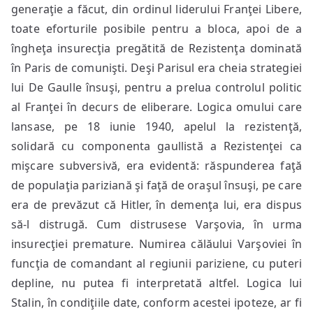
generaţie a făcut, din ordinul liderului Franţei Libere,
toate eforturile posibile pentru a bloca, apoi de a
îngheţa insurecţia pregătită de Rezistenţa dominată
în Paris de comunişti. Deşi Parisul era cheia strategiei
lui De Gaulle însuşi, pentru a prelua controlul politic
al Franţei în decurs de eliberare. Logica omului care
lansase, pe 18 iunie 1940, apelul la rezistenţă,
solidară cu componenta gaullistă a Rezistenţei ca
mişcare subversivă, era evidentă: răspunderea faţă
de populaţia pariziană şi faţă de oraşul însuşi, pe care
era de prevăzut că Hitler, în demenţa lui, era dispus
să-l distrugă. Cum distrusese Varşovia, în urma
insurecţiei premature. Numirea călăului Varşoviei în
funcţia de comandant al regiunii pariziene, cu puteri
depline, nu putea fi interpretată altfel. Logica lui
Stalin, în condiţiile date, conform acestei ipoteze, ar fi