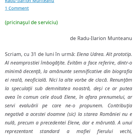
Radu-Ilarion Munteanu
on
1 Comment
Două
(pricinaşul de serviciu)
reconsiderări
de Radu-Ilarion Munteanu
Scriam, cu 31 de luni în urmă:
Elena Udrea. Alt prototip.
Al neamprostiei îmbogăţite. Evităm a face referire, dintr-o
minimă decenţă, la amănunte semnificative din biografia
ei reală, neoficială. Nici la alte vorbe de clacă. Renunţăm
la speculaţii sub demnitatea noastră, deşi ce ar putea
avea în comun cele două Elene, în afara prenumelui, ar
servi evaluării pe care ne-o propunem. Contribuţia
negativă a acestei doamne (sic) la starea României nu e
nulă, precum a precedentei Elene, dar e măruntă. A unui
reprezentant standard a mafiei fierului vechi,