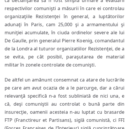
ca declanşarea să fi fost simpla urmare a evaluării
respectivilor comunişti a măsurii în care ei controlau
organizaţiile Rezistenţei în general, a luptătorilor
adunaţi în Paris, cam 25,000 şi a armamentului şi
muniţiei acumulate, în ciuda ordinelor severe ale lui
De Gaulle, prin generalul Pierre Koenig, comandantul
de la Londra al tuturor organizatiilor Rezistenţei, de a
se evita, pe cât posibil, paraşutarea de material
militar în zonele controlate de comunişti.
De altfel un amănunt consemnat ca atare de lucrările
pe care am avut ocazia de a le parcurge, dar a cărui
relevanţă specifică n-a fost subliniată de nici una, e
că, deşi comuniştii au controlat o bună parte din
insurecţie, oamenii acesteia n-au luptat cu brasarde
FTP (Franctireur et Partisans), siglă comunistă, ci FFI
(Forces Françaises de l’Interieur) siglă cuprinzătoare