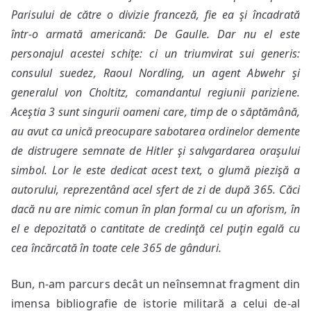
Parisului de către o divizie franceză, fie ea şi încadrată
într-o armată americană: De Gaulle. Dar nu el este
personajul acestei schiţe: ci un triumvirat sui generis:
consulul suedez, Raoul Nordling, un agent Abwehr şi
generalul von Choltitz, comandantul regiunii pariziene.
Aceştia 3 sunt singurii oameni care, timp de o săptămână,
au avut ca unică preocupare sabotarea ordinelor demente
de distrugere semnate de Hitler şi salvgardarea oraşului
simbol. Lor le este dedicat acest text, o glumă piezişă a
autorului, reprezentând acel sfert de zi de după 365. Căci
dacă nu are nimic comun în plan formal cu un aforism, în
el e depozitată o cantitate de credinţă cel puţin egală cu
cea încărcată în toate cele 365 de gânduri.
Bun, n-am parcurs decât un neînsemnat fragment din
imensa bibliografie de istorie militară a celui de-al