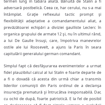
termen lung în tabăra aliată. Bănuită de Stalin a fi
adversară postbelică. Ceea ce, har cerului, nu s-a mai
întâmplat. Graţie reflexului tactic prompt şi
flexibilităţii adaptative a comandamentului aliat, a
prevăzătoarei echipări a diviziei gaulliste Leclerc în
organica grupului de armate 12 şi, nu în ultimul rând,
a lui De Gaulle însuşi, care, împotriva manevrelor
ostile ale lui Roosevelt, a ajuns la Paris în seara
capitulării generalului german comandant.
Simplul fapt că desfăşurarea evenimentelor a urmat
fidel plauzibilul calcul al lui Stalin e foarte departe de
a fi o dovadă că acesta din urmă chiar a transmis
liderilor comunişti din Paris ordinul de a declanşa
insurecţia prematură şi întrucâtva iresponsabilă. Dar,
cu ochii de după, foarte patriotică. E la fel de posibil