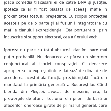
joacă comedia tracasării ei de către DNA şi justiţie,
ipoteza că ar fi fost plasată de aceeaşi mafie în
proximitatea fostului preşedinte. Cu scopul protecţiei
acesteia pe de o parte şi al fuziunii integratoare cu
mafiile clanului exprezidenţial. Cea portuară şi, prin
încuscrire şi support electoral, cea a fierului vechi.
Ipoteza nu pare cu totul absurdă, dar îmi pare mai
puţin probabilă. Nu deoarece ar părea un simptom
conjunctural al teoriei conspiraţiei. Ci deoarece
apropierea cu expreşedintele datează de dinainte de
accederea acestui ala funcţia prezidenţială. Încă din
mandatul la primăria generală a Bucureştilor. Când
blonda din Pleşcoi, avocat de meserie, era, la
proporţiile de atunci, tot unul din pilonii de bază ai
afacerilor oneroase girate de primarul general, care