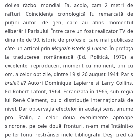
doilea război mondial. Ia, acolo, cam 2 metri de
rafturi. Coincidenţa cronologică fu remarcată de
puţini autori de gen, care au atins momentul
eliberării Parisului. Între care un fost realizator TV de
dinainte de 90, istoric de profesie, care mai publicase
câte un articol prin
Magazin istoric
şi
Lumea
. În prefaţa
la traducerea românească (Ed. Politică, 1970) a
excelentei reproduceri, moment cu moment, om cu
om, a celor opt zile, dintre 19 şi 26 august 1944: Paris
brule’t il?
Autori Dominique Lapierre şi Larry Collins,
Ed Robert Lafont, 1964. Ecranizată în 1966, sub regia
lui René Clement, cu o distribuţie internaţională de
nivel. Dar observaţia efectelor în acelaşi sens, anume
pro Stalin, a celor două evenimente aproape
sincrone, pe cele două fronturi, n-am mai întâlnit-o
pe teritoriul restrânsei mele bibliografii. Deşi cred că