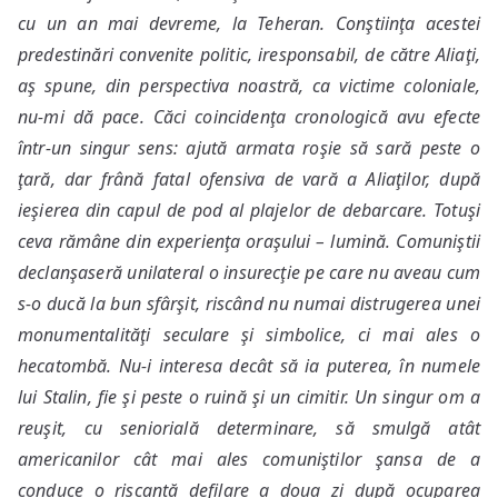
cu un an mai devreme, la Teheran. Conştiinţa acestei
predestinări convenite politic, iresponsabil, de către Aliaţi,
aş spune, din perspectiva noastră, ca victime coloniale,
nu-mi dă pace. Căci coincidenţa cronologică avu efecte
într-un singur sens: ajută armata roşie să sară peste o
ţară, dar frână fatal ofensiva de vară a Aliaţilor, după
ieşierea din capul de pod al plajelor de debarcare. Totuşi
ceva rămâne din experienţa oraşului – lumină. Comuniştii
declanşaseră unilateral o insurecţie pe care nu aveau cum
s-o ducă la bun sfârşit, riscând nu numai distrugerea unei
monumentalităţi seculare şi simbolice, ci mai ales o
hecatombă. Nu-i interesa decât să ia puterea, în numele
lui Stalin, fie şi peste o ruină şi un cimitir. Un singur om a
reuşit, cu seniorială determinare, să smulgă atât
americanilor cât mai ales comuniştilor şansa de a
conduce o riscantă defilare a doua zi după ocuparea