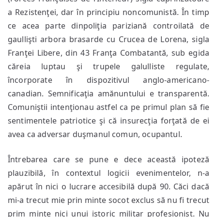
a Rezistenţei, dar în principiu noncomunistă. În timp
ce acea parte dinpoliţia pariziană controilată de
gaullişti arbora brasarde cu Crucea de Lorena, sigla
Franţei Libere, din 43 Franţa Combatantă, sub egida
căreia luptau şi trupele galulliste regulate,
încorporate în dispozitivul anglo-americano-
canadian. Semnificaţia amănuntului e transparentă.
Comuniştii intenţionau astfel ca pe primul plan să fie
sentimentele patriotice şi că insurecţia forţată de ei
avea ca adversar duşmanul comun, ocupantul.
Întrebarea care se pune e dece această ipoteză
plauzibilă, în contextul logicii evenimentelor, n-a
apărut în nici o lucrare accesibilă după 90. Căci dacă
mi-a trecut mie prin minte socot exclus să nu fi trecut
prim minte nici unui istoric militar profesionist. Nu