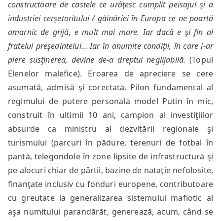
constructoare de castele ce urâţesc cumplit peisajul şi a
industriei cerşetoritului / găinăriei în Europa ce ne poartă
amarnic de grijă, e mult mai mare. Iar dacă e şi fin al
fratelui preşedintelui… Iar în anumite condiţii, în care i-ar
piere susţinerea, devine de-a dreptul neglijabilă.
(Topul
Elenelor malefice). Eroarea de apreciere se cere
asumată, admisă şi corectată. Pilon fundamental al
regimului de putere personală model Putin în mic,
construit în ultimii 10 ani, campion al investiţiilor
absurde ca ministru al dezvltării regionale şi
turismului (parcuri în pădure, terenuri de fotbal în
pantă, telegondole în zone lipsite de infrastructură şi
pe alocuri chiar de pârtii, bazine de nataţie nefolosite,
finanţate inclusiv cu fonduri europene, contributoare
cu greutate la generalizarea sistemului mafiotic al
aşa numitului parandărăt, generează, acum, când se