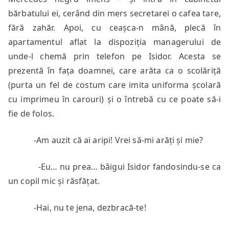
bărbatului ei, cerând din mers secretarei o cafea tare,
fără zahăr. Apoi, cu ceașca-n mână, plecă în
apartamentul aflat la dispoziția managerului de
unde-l chemă prin telefon pe Isidor. Acesta se
prezentă în fața doamnei, care arăta ca o scolăriță
(purta un fel de costum care imita uniforma școlară
cu imprimeu în carouri) și o întrebă cu ce poate să-i
fie de folos.
-Am auzit că ai aripi! Vrei să-mi arăți și mie?
-Eu… nu prea… bâigui Isidor fandosindu-se ca
un copil mic și răsfățat.
-Hai, nu te jena, dezbracă-te!