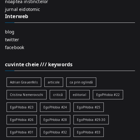
r
noaptea instinctelor
:
jurnal eidotomic
Interweb
blog
twitter
facebook
cuvinte cheie /// keywords
Adrian Grauenfels
articole
ca prin oglindă
Cristina Nemerovschi
critică
editorial
EgoPHobia #22
EgoPHobia #23
EgoPHobia #24
EgoPHobia #25
EgoPHobia #26
EgoPHobia #28
EgoPHobia #29-30
EgoPHobia #31
EgoPHobia #32
EgoPHobia #33