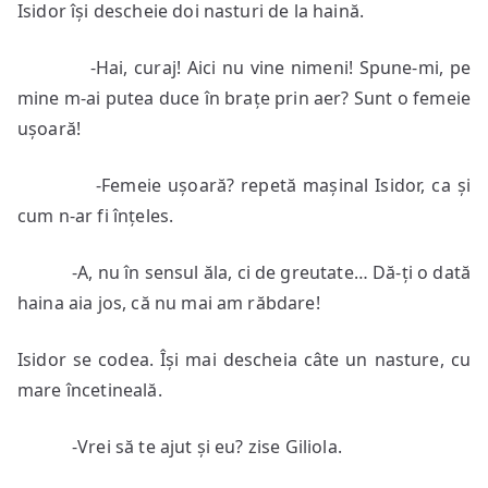
Isidor își descheie doi nasturi de la haină.
-Hai, curaj! Aici nu vine nimeni! Spune-mi, pe
mine m-ai putea duce în brațe prin aer? Sunt o femeie
ușoară!
-Femeie ușoară? repetă mașinal Isidor, ca și
cum n-ar fi înțeles.
-A, nu în sensul ăla, ci de greutate… Dă-ți o dată
haina aia jos, că nu mai am răbdare!
Isidor se codea. Își mai descheia câte un nasture, cu
mare încetineală.
-Vrei să te ajut și eu? zise Giliola.