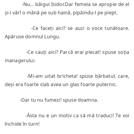
-Nu… bâigui Isidor.Dar femeia se apropie de el
și-i vârî o mână pe sub haină, pipăindu-l pe piept.
-Ce faceți aici? se auzi o voce tunătoare.
Apăruse domnul Lungu.
-Ce cauți aici? Parcă erai plecat! spuse soția
managerului.
-Mi-am uitat bricheta! spuse bărbatul, care,
deși era foarte slab avea un glas foarte puternic.
-Dar tu nu fumezi! spuse doamna.
-Ăsta nu e un motiv ca să mă traduci! Te voi
închide în turn!