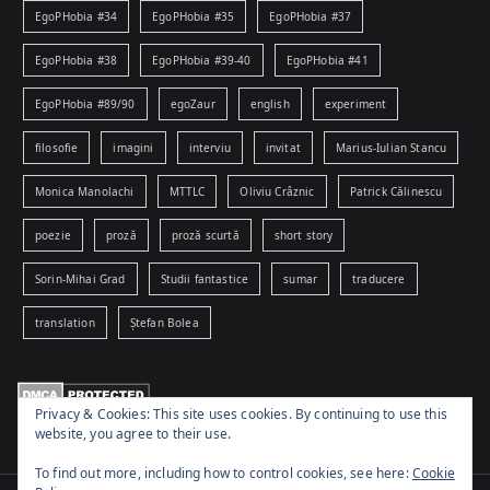
EgoPHobia #34
EgoPHobia #35
EgoPHobia #37
EgoPHobia #38
EgoPHobia #39-40
EgoPHobia #41
EgoPHobia #89/90
egoZaur
english
experiment
filosofie
imagini
interviu
invitat
Marius-Iulian Stancu
Monica Manolachi
MTTLC
Oliviu Crâznic
Patrick Călinescu
poezie
proză
proză scurtă
short story
Sorin-Mihai Grad
Studii fantastice
sumar
traducere
translation
Ștefan Bolea
Privacy & Cookies: This site uses cookies. By continuing to use this
website, you agree to their use.
To find out more, including how to control cookies, see here:
Cookie