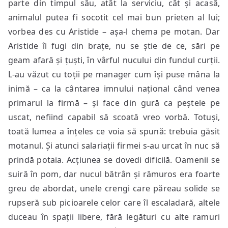
parte din timpul său, atât la serviciu, cât și acasă,
animalul putea fi socotit cel mai bun prieten al lui;
vorbea des cu Aristide – așa-l chema pe motan. Dar
Aristide îi fugi din brațe, nu se știe de ce, sări pe
geam afară și țuști, în vârful nucului din fundul curții.
L-au văzut cu toții pe manager cum își puse mâna la
inimă – ca la cântarea imnului național când venea
primarul la firmă – și face din gură ca peștele pe
uscat, nefiind capabil să scoată vreo vorbă. Totuși,
toată lumea a înțeles ce voia să spună: trebuia găsit
motanul. Și atunci salariații firmei s-au urcat în nuc să
prindă potaia. Acțiunea se dovedi dificilă. Oamenii se
suiră în pom, dar nucul bătrân și rămuros era foarte
greu de abordat, unele crengi care păreau solide se
rupseră sub picioarele celor care îl escaladară, altele
duceau în spații libere, fără legături cu alte ramuri