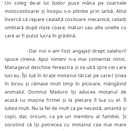
Un coleg de-al lui Isidor puse mâna pe coarnele
motocositoarei și începu s-o plimbe prin iarbă. Altul
încercă să repare cealaltă cositoare mecanică; ceilalți
umblară după niște coase, mături sau alte unelte cu
care ar fi putut lucra în grădină.
-Dar noi n-am fost angajați drept salahori!
spuse cineva. Apoi nimeni n-a mai comentat nimic.
Managerul deschise fereastra și se uită spre cei care
lucrau. Își luă în brațe motanul tărcat pe care-l ținea
în birou și rămase mult timp în picioare, mângâind
animalul. Domnul Maduro își aducea motanul de
acasă cu mașina firmei și la plecare îl lua cu el. Îl
iubea mult. Nu la fel de mult ca pe nevastă, amantă și
copii, dar, oricum, ca pe un membru al familiei. Și
socotind că își petrecea cu motanul cea mai mare