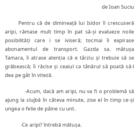
de Ioan Suciu
Pentru că de dimineață lui Isidor îi crescuseră
aripi, rămase mult timp în pat să-și evalueze noile
posibilități care i se iviseră; tocmai îi expirase
abonamentul de transport. Gazda sa, mătușa
Tamara, îi atrase atenția că e târziu și trebuie să se
grăbească; îi răcise și ceaiul ca tânărul să poată să-l
dea pe gât în viteză.
-Acum, dacă am aripi, nu va fi o problemă să
ajung la slujbă în câteva minute, zise el în timp ce-și
ungea o felie de pâine cu unt.
-Ce aripi? întrebă mătușa.