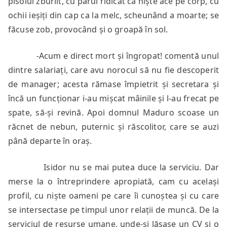
pisoiul zburlit, cu părul ridicat ca niște ace pe corp, cu
ochii ieșiți din cap ca la melc, scheunând a moarte; se
făcuse zob, provocând și o groapă în sol.
-Acum e direct mort și îngropat! comentă unul
dintre salariați, care avu norocul să nu fie descoperit
de manager; acesta rămase împietrit și secretara și
încă un funcționar i-au mișcat mâinile și l-au frecat pe
spate, să-și revină. Apoi domnul Maduro scoase un
răcnet de nebun, puternic și răscolitor, care se auzi
până departe în oraș.
Isidor nu se mai putea duce la serviciu. Dar
merse la o întreprindere apropiată, cam cu același
profil, cu niște oameni pe care îi cunoștea și cu care
se intersectase pe timpul unor relații de muncă. De la
serviciul de resurse umane, unde-și lăsase un CV și o