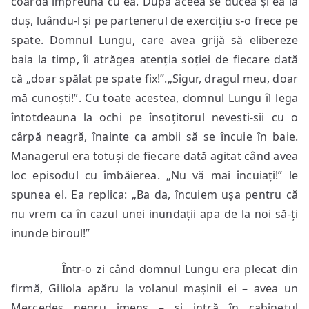
coarda împreună cu ea. După aceea se ducea și ea la
duș, luându-l și pe partenerul de exercițiu s-o frece pe
spate. Domnul Lungu, care avea grijă să elibereze
baia la timp, îi atrăgea atenția soției de fiecare dată
că „doar spălat pe spate fix!”.„Sigur, dragul meu, doar
mă cunoști!”. Cu toate acestea, domnul Lungu îl lega
întotdeauna la ochi pe însoțitorul nevesti-sii cu o
cârpă neagră, înainte ca ambii să se încuie în baie.
Managerul era totuși de fiecare dată agitat când avea
loc episodul cu îmbăierea. „Nu vă mai încuiați!” le
spunea el. Ea replica: „Ba da, încuiem ușa pentru că
nu vrem ca în cazul unei inundații apa de la noi să-ți
inunde biroul!”
Într-o zi când domnul Lungu era plecat din
firmă, Giliola apăru la volanul mașinii ei – avea un
Mercedes negru imens – și intră în cabinetul