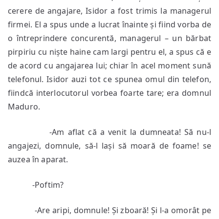
cerere de angajare, Isidor a fost trimis la managerul
firmei. El a spus unde a lucrat înainte și fiind vorba de
o întreprindere concurentă, managerul – un bărbat
pirpiriu cu niște haine cam largi pentru el, a spus că e
de acord cu angajarea lui; chiar în acel moment sună
telefonul. Isidor auzi tot ce spunea omul din telefon,
fiindcă interlocutorul vorbea foarte tare; era domnul
Maduro.
-Am aflat că a venit la dumneata! Să nu-l
angajezi, domnule, să-l lași să moară de foame! se
auzea în aparat.
-Poftim?
-Are aripi, domnule! Și zboară! Și l-a omorât pe