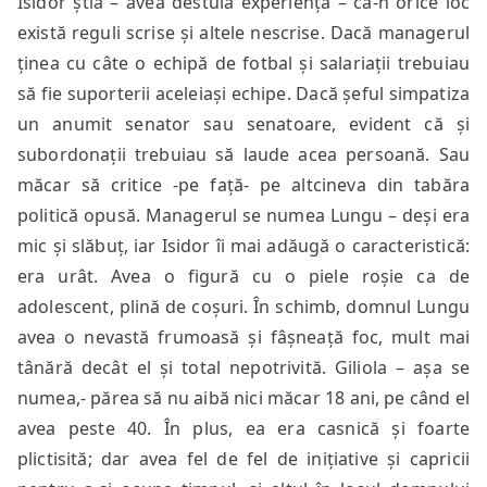
Isidor știa – avea destulă experiență – că-n orice loc
există reguli scrise și altele nescrise. Dacă managerul
ținea cu câte o echipă de fotbal și salariații trebuiau
să fie suporterii aceleiași echipe. Dacă șeful simpatiza
un anumit senator sau senatoare, evident că și
subordonații trebuiau să laude acea persoană. Sau
măcar să critice -pe față- pe altcineva din tabăra
politică opusă. Managerul se numea Lungu – deși era
mic și slăbuț, iar Isidor îi mai adăugă o caracteristică:
era urât. Avea o figură cu o piele roșie ca de
adolescent, plină de coșuri. În schimb, domnul Lungu
avea o nevastă frumoasă și fâșneață foc, mult mai
tânără decât el și total nepotrivită. Giliola – așa se
numea,- părea să nu aibă nici măcar 18 ani, pe când el
avea peste 40. În plus, ea era casnică și foarte
plictisită; dar avea fel de fel de inițiative și capricii