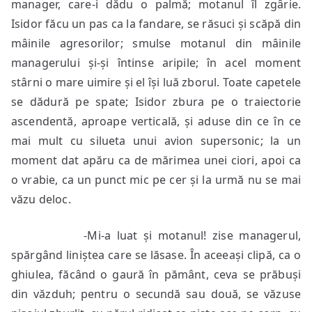
manager, care-i dădu o palmă; motanul îl zgârie.
Isidor făcu un pas ca la fandare, se răsuci și scăpă din
mâinile agresorilor; smulse motanul din mâinile
managerului și-și întinse aripile; în acel moment
stârni o mare uimire și el își luă zborul. Toate capetele
se dădură pe spate; Isidor zbura pe o traiectorie
ascendentă, aproape verticală, și aduse din ce în ce
mai mult cu silueta unui avion supersonic; la un
moment dat apăru ca de mărimea unei ciori, apoi ca
o vrabie, ca un punct mic pe cer și la urmă nu se mai
văzu deloc.
-Mi-a luat și motanul! zise managerul,
spărgând liniștea care se lăsase. În aceeași clipă, ca o
ghiulea, făcând o gaură în pământ, ceva se prăbuși
din văzduh; pentru o secundă sau două, se văzuse