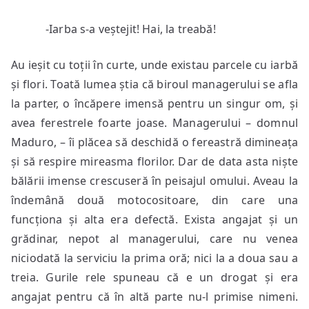
-Iarba s-a veștejit! Hai, la treabă!
Au ieșit cu toții în curte, unde existau parcele cu iarbă
și flori. Toată lumea știa că biroul managerului se afla
la parter, o încăpere imensă pentru un singur om, și
avea ferestrele foarte joase. Managerului – domnul
Maduro, – îi plăcea să deschidă o fereastră dimineața
și să respire mireasma florilor. Dar de data asta niște
bălării imense crescuseră în peisajul omului. Aveau la
îndemână două motocositoare, din care una
funcționa și alta era defectă. Exista angajat și un
grădinar, nepot al managerului, care nu venea
niciodată la serviciu la prima oră; nici la a doua sau a
treia. Gurile rele spuneau că e un drogat și era
angajat pentru că în altă parte nu-l primise nimeni.