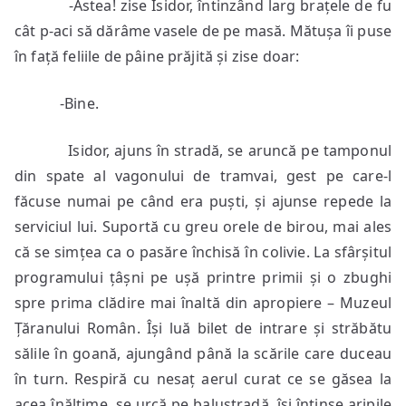
-Astea! zise Isidor, întinzând larg brațele de fu
cât p-aci să dărâme vasele de pe masă. Mătușa îi puse
în față feliile de pâine prăjită și zise doar:
-Bine.
Isidor, ajuns în stradă, se aruncă pe tamponul
din spate al vagonului de tramvai, gest pe care-l
făcuse numai pe când era puști, și ajunse repede la
serviciul lui. Suportă cu greu orele de birou, mai ales
că se simțea ca o pasăre închisă în colivie. La sfârșitul
programului țâșni pe ușă printre primii și o zbughi
spre prima clădire mai înaltă din apropiere – Muzeul
Țăranului Român. Își luă bilet de intrare și străbătu
sălile în goană, ajungând până la scările care duceau
în turn. Respiră cu nesaț aerul curat ce se găsea la
acea înălțime, se urcă pe balustradă, își întinse aripile