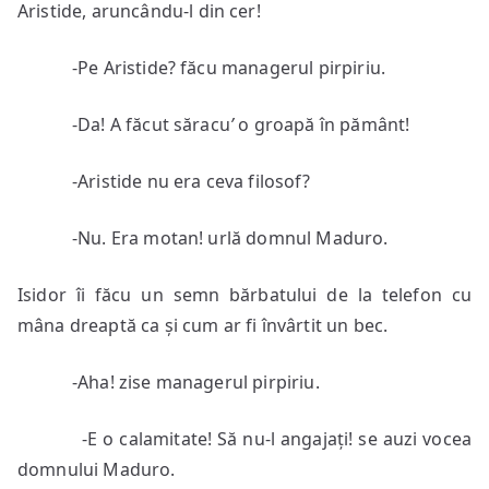
Aristide, aruncându-l din cer!
-Pe Aristide? făcu managerul pirpiriu.
-Da! A făcut săracu
’
o groapă în pământ!
-Aristide nu era ceva filosof?
-Nu. Era motan! urlă domnul Maduro.
Isidor îi făcu un semn bărbatului de la telefon cu
mâna dreaptă ca și cum ar fi învârtit un bec.
-Aha! zise managerul pirpiriu.
-E o calamitate! Să nu-l angajați! se auzi vocea
domnului Maduro.