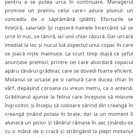
pentru a se putea urca în continuare. Managerul
promise un premiu celui care-i aduce pisoiul: un
concediu de o săptămână (plătit). Eforturile se
întețiră, salariații își rupseră hainele încercând să se
urce în nuc, se răniră, iar unii chiar căzură. Dar urcară
imediat la loc și nucul luă aspectul unui copac în care
se joacă niște maimuțe. La scurt timp după ce șeful
anunțase premiul, printre cei care abordară copacul
apăru tânărul grădinar, care se dovedi foarte eficient.
Motanul se urcase pe o ramură care ducea chiar în
vârf, depășind coroana cu vreun metru, ca o antenă.
Grădinarul ajunse la felina care începuse să miaune
îngrozitor, și începu să coboare sărind din creangă în
creangă ținând potaia în brațe; dar la un moment îi
alunecă un picior și tânărul rămase în aer, ținându-se
cu o mână de o cracă și strângând la piept motanul