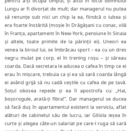
pentru a-și ocupa timpul, și altul în locul domnului
Lungu ar fi divorțat de mult; dar managerul nu putea
să renunțe sub nici un chip la ea, fiindcă o iubea și
era foarte înstărită (moșie în Drăgășani cu conac, vilă
în Franța, apartament în New-York, pensiune în Sinaia
și altele, toate primite de la părinții ei). Uneori ea
venea la biroul lui, se îmbrăcau sport – ea cu un dres
negru mulat pe corp, el în trening roșu – și săreau
coarda. Dacă secretara le aducea o cafea în timp ce ei
erau în mișcare, trebuia ca și ea să sară coarda lângă
ei având grijă să nu cadă ceștile cu cafea de pe tavă.
Soțul obosea repede și ea îl apostrofa cu: „Hai,
boșorogule, arată-ți fibra!”. Dar managerul se ducea
să facă duș în apartamentul existent la serviciu, aflat
alături de cabinetul său de lucru, iar Giliola ieșea în
curte și alegea câte-un salariat pe care-l ruga să sară