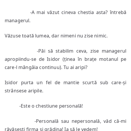
-A mai văzut cineva chestia asta? întrebă
managerul.
Văzuse toată lumea, dar nimeni nu zise nimic.
-Păi să stabilim ceva, zise managerul
apropiindu-se de Isidor (ținea în brațe motanul pe
care-l mângâia continuu). Tu ai aripi?
Isidor purta un fel de mantie scurtă sub care-și
strânsese aripile.
-Este o chestiune personală!
-Personală sau nepersonală, văd că-mi
răvășești firma și grădina! Ia să le vedem!