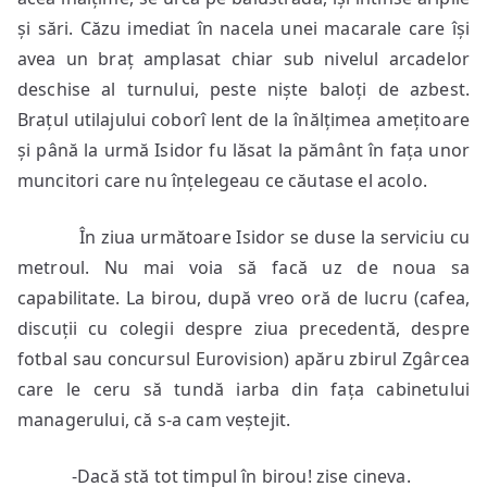
și sări. Căzu imediat în nacela unei macarale care își
avea un braț amplasat chiar sub nivelul arcadelor
deschise al turnului, peste niște baloți de azbest.
Brațul utilajului coborî lent de la înălțimea amețitoare
și până la urmă Isidor fu lăsat la pământ în fața unor
muncitori care nu înțelegeau ce căutase el acolo.
În ziua următoare Isidor se duse la serviciu cu
metroul. Nu mai voia să facă uz de noua sa
capabilitate. La birou, după vreo oră de lucru (cafea,
discuții cu colegii despre ziua precedentă, despre
fotbal sau concursul Eurovision) apăru zbirul Zgârcea
care le ceru să tundă iarba din fața cabinetului
managerului, că s-a cam veștejit.
-Dacă stă tot timpul în birou! zise cineva.