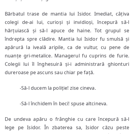
Bărbatul trase de mantia lui Isidor. Imediat, câțiva
colegi de-ai lui, curioși și invidioși, începură să-l
hărțuiască și să-l apuce de haine. Tot grupul se
îndrepta spre clădire. Mantia lui Isidor fu smulsă și
apărură la iveală aripile, ca de vultur, cu pene de
nuanțe gri-metalice. Managerul fu cuprins de furie.
Colegii lui îl înghesuiră și-i administrară ghionturi
dureroase pe ascuns sau chiar pe față.
-Să-l ducem la poliție! zise cineva.
-Să-l închidem în beci! spuse altcineva.
De undeva apăru o frânghie cu care începură să-l
lege pe Isidor. În zbaterea sa, Isidor căzu peste