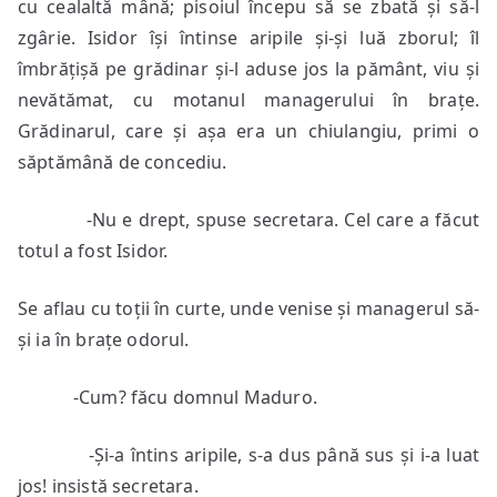
cu cealaltă mână; pisoiul începu să se zbată și să-l
zgârie. Isidor își întinse aripile și-și luă zborul; îl
îmbrățișă pe grădinar și-l aduse jos la pământ, viu și
nevătămat, cu motanul managerului în brațe.
Grădinarul, care și așa era un chiulangiu, primi o
săptămână de concediu.
-Nu e drept, spuse secretara. Cel care a făcut
totul a fost Isidor.
Se aflau cu toții în curte, unde venise și managerul să-
și ia în brațe odorul.
-Cum? făcu domnul Maduro.
-Și-a întins aripile, s-a dus până sus și i-a luat
jos! insistă secretara.