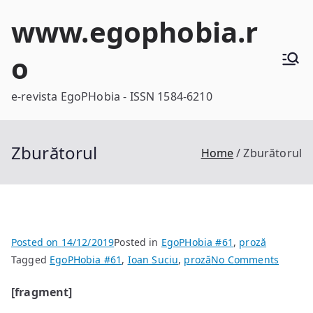
Skip
www.egophobia.r
to
content
o
e-revista EgoPHobia - ISSN 1584-6210
Zburătorul
Home
Zburătorul
Posted on
14/12/2019
Posted in
EgoPHobia #61
,
proză
on
Tagged
EgoPHobia #61
,
Ioan Suciu
,
proză
No Comments
Zburăt
[fragment]