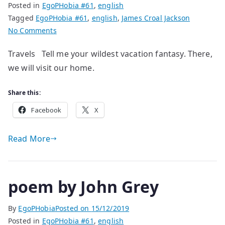
Posted in
EgoPHobia #61
,
english
Tagged
EgoPHobia #61
,
english
,
James Croal Jackson
on
No Comments
poems
Travels Tell me your wildest vacation fantasy. There,
by
we will visit our home.
James
Croal
Jackson
Share this:
Facebook
X
Read More
poem by John Grey
By
EgoPHobia
Posted on
15/12/2019
Posted in
EgoPHobia #61
,
english