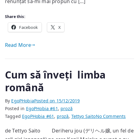
renunțat să-mi mai propun cu […]
Share this:
Facebook
X
Read More
Cum să înveți limba
română
By
EgoPHobia
Posted on
15/12/2019
Posted in
EgoPHobia #61
,
proză
on
Tagged
EgoPHobia #61
,
proză
,
Tettyo Saito
No Comments
Cum
de Tettyo Saito Deriheru jou (デリヘル嬢, un fel de
să