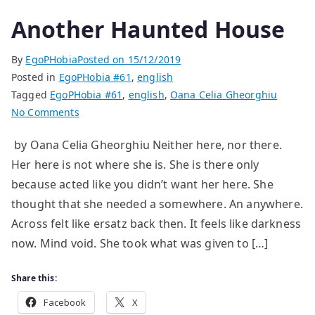
Another Haunted House
By
EgoPHobia
Posted on
15/12/2019
Posted in
EgoPHobia #61
,
english
Tagged
EgoPHobia #61
,
english
,
Oana Celia Gheorghiu
on
No Comments
Another
by Oana Celia Gheorghiu Neither here, nor there.
Haunted
Her here is not where she is. She is there only
House
because acted like you didn’t want her here. She
thought that she needed a somewhere. An anywhere.
Across felt like ersatz back then. It feels like darkness
now. Mind void. She took what was given to […]
Share this:
Facebook
X