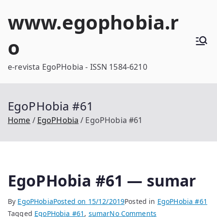
Skip
www.egophobia.r
to
content
o
e-revista EgoPHobia - ISSN 1584-6210
EgoPHobia #61
Home
EgoPHobia
EgoPHobia #61
EgoPHobia #61 — sumar
By
EgoPHobia
Posted on
15/12/2019
Posted in
EgoPHobia #61
on
Tagged
EgoPHobia #61
,
sumar
No Comments