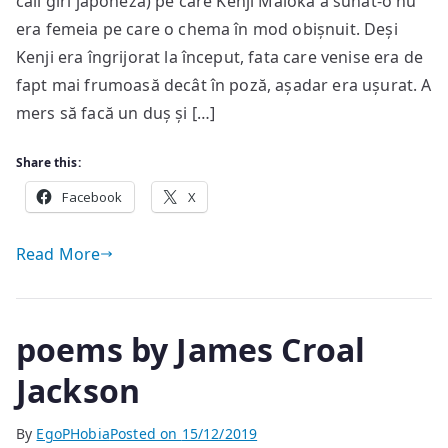
call girl japoneză) pe care Kenji Maioka a sunat-o nu
înveți
limba
era femeia pe care o chema în mod obișnuit. Deși
româ
Kenji era îngrijorat la început, fata care venise era de
fapt mai frumoasă decât în poză, așadar era ușurat. A
mers să facă un duș și […]
Share this:
Facebook
X
Read More
poems by James Croal
Jackson
By
EgoPHobia
Posted on
15/12/2019