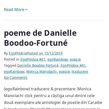
Read More
poeme de Danielle
Boodoo-Fortuné
By
EgoPHobia
Posted on
15/12/2019
Posted in
EgoPHobia #61
,
egoRainbow
,
poezie
Tagged
Danielle Boodoo-Fortuné
,
EgoPHobia #61
,
egoRainbow
,
Monica Manolachi
,
poezie
,
traducere
on
No Comments
poeme
(egoRainbow) traducere & prezentare: Monica
de
Manolachi click pentru a câștiga unul dintre cele
Danielle
Boodoo-
două exemplare ale antologiei de poezie din Caraibe
Fortuné