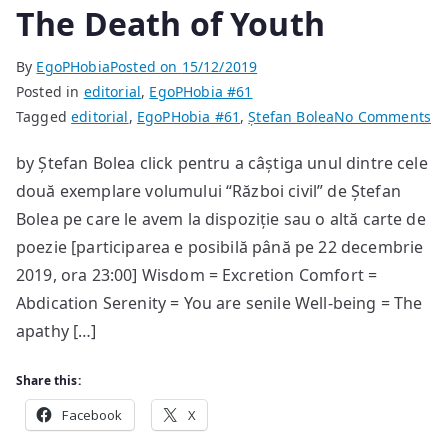
The Death of Youth
By
EgoPHobia
Posted on
15/12/2019
Posted in
editorial
,
EgoPHobia #61
on
Tagged
editorial
,
EgoPHobia #61
,
Ștefan Bolea
No Comments
Th
by Ștefan Bolea click pentru a câștiga unul dintre cele
De
două exemplare volumului “Război civil” de Ștefan
of
Yo
Bolea pe care le avem la dispoziție sau o altă carte de
poezie [participarea e posibilă până pe 22 decembrie
2019, ora 23:00] Wisdom = Excretion Comfort =
Abdication Serenity = You are senile Well-being = The
apathy […]
Share this:
Facebook
X