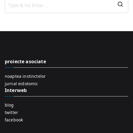
S
e
a
r
c
h
f
proiecte asociate
o
r
noaptea instinctelor
:
jurnal eidotomic
Interweb
blog
twitter
facebook