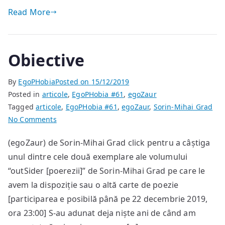
Read More
Obiective
By
EgoPHobia
Posted on
15/12/2019
Posted in
articole
,
EgoPHobia #61
,
egoZaur
Tagged
articole
,
EgoPHobia #61
,
egoZaur
,
Sorin-Mihai Grad
on
No Comments
Obiective
(egoZaur) de Sorin-Mihai Grad click pentru a câștiga
unul dintre cele două exemplare ale volumului
“outSider [poerezii]” de Sorin-Mihai Grad pe care le
avem la dispoziție sau o altă carte de poezie
[participarea e posibilă până pe 22 decembrie 2019,
ora 23:00] S-au adunat deja niște ani de când am