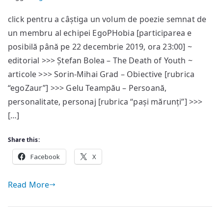
EgoPHobia
click pentru a câștiga un volum de poezie semnat de
#61
un membru al echipei EgoPHobia [participarea e
—
sumar
posibilă până pe 22 decembrie 2019, ora 23:00] ~
editorial >>> Ștefan Bolea – The Death of Youth ~
articole >>> Sorin-Mihai Grad – Obiective [rubrica
“egoZaur”] >>> Gelu Teampău – Persoană,
personalitate, personaj [rubrica “pași mărunți”] >>>
[…]
Share this:
Facebook
X
Read More