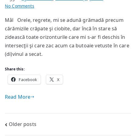
on
No Comments
poeme
Mâl Orele, regrete, mi se adună grămadă precum
de
cărămizile crăpate şi ciobite, dar încă în stare să
Emilian
Gheață
zidească toate orizonturile care mi s-ar fi deschis în
intersecţii şi care zac acum ca butoaie vetuste în care
(di)vinul a secat.
Share this:
Facebook
X
Read More
Posts
Older posts