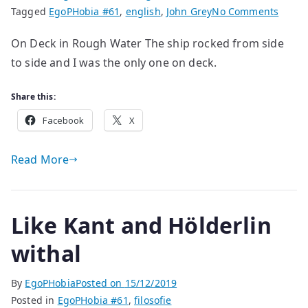
on
Tagged
EgoPHobia #61
,
english
,
John Grey
No Comments
poem
On Deck in Rough Water The ship rocked from side
by
to side and I was the only one on deck.
John
Grey
Share this:
Facebook
X
Read More
Like Kant and Hölderlin
withal
By
EgoPHobia
Posted on
15/12/2019
Posted in
EgoPHobia #61
,
filosofie