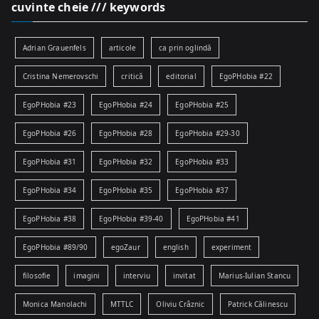
cuvinte cheie /// keywords
Adrian Grauenfels
articole
ca prin oglindă
Cristina Nemerovschi
critică
editorial
EgoPHobia #22
EgoPHobia #23
EgoPHobia #24
EgoPHobia #25
EgoPHobia #26
EgoPHobia #28
EgoPHobia #29-30
EgoPHobia #31
EgoPHobia #32
EgoPHobia #33
EgoPHobia #34
EgoPHobia #35
EgoPHobia #37
EgoPHobia #38
EgoPHobia #39-40
EgoPHobia #41
EgoPHobia #89/90
egoZaur
english
experiment
filosofie
imagini
interviu
invitat
Marius-Iulian Stancu
Monica Manolachi
MTTLC
Oliviu Crâznic
Patrick Călinescu