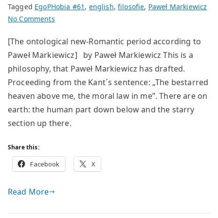
Tagged
EgoPHobia #61
,
english
,
filosofie
,
Paweł Markiewicz
on
No Comments
Like
[The ontological new-Romantic period according to
Kant
Paweł Markiewicz] by Paweł Markiewicz This is a
and
Hölderlin
philosophy, that Paweł Markiewicz has drafted.
withal
Proceeding from the Kant´s sentence: „The bestarred
heaven above me, the moral law in me”. There are on
earth: the human part down below and the starry
section up there.
Share this:
Facebook
X
Read More