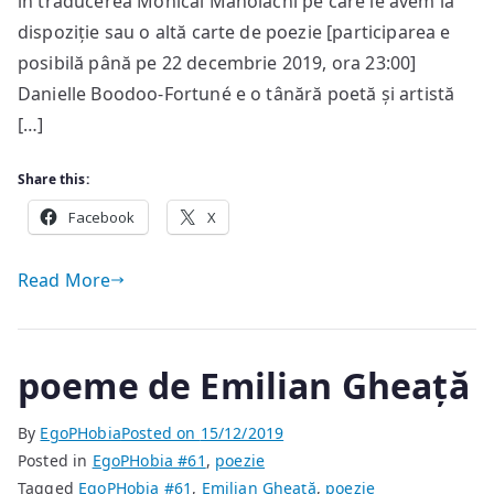
în traducerea Monicăi Manolachi pe care le avem la
dispoziție sau o altă carte de poezie [participarea e
posibilă până pe 22 decembrie 2019, ora 23:00]
Danielle Boodoo-Fortuné e o tânără poetă și artistă
[…]
Share this:
Facebook
X
Read More
poeme de Emilian Gheață
By
EgoPHobia
Posted on
15/12/2019
Posted in
EgoPHobia #61
,
poezie
Tagged
EgoPHobia #61
,
Emilian Gheață
,
poezie