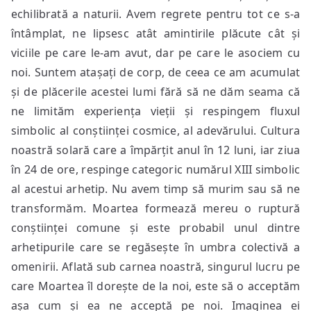
echilibrată a naturii. Avem regrete pentru tot ce s-a
întâmplat, ne lipsesc atât amintirile plăcute cât și
viciile pe care le-am avut, dar pe care le asociem cu
noi. Suntem atașați de corp, de ceea ce am acumulat
și de plăcerile acestei lumi fără să ne dăm seama că
ne limităm experiența vieții și respingem fluxul
simbolic al conștiinței cosmice, al adevărului. Cultura
noastră solară care a împărțit anul în 12 luni, iar ziua
în 24 de ore, respinge categoric numărul XIII simbolic
al acestui arhetip. Nu avem timp să murim sau să ne
transformăm. Moartea formează mereu o ruptură
conștiinței comune și este probabil unul dintre
arhetipurile care se regăsește în umbra colectivă a
omenirii. Aflată sub carnea noastră, singurul lucru pe
care Moartea îl dorește de la noi, este să o acceptăm
așa cum și ea ne acceptă pe noi. Imaginea ei