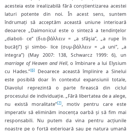
acesteia este irealizabilă fără conștientizarea acestei
laturi potente din noi. În acest sens, suntem
îndrumați să acceptăm această uniune interioară
deoarece „Daimonicul este o sinteză a tendinţelor
„diaboli- ce” (δια-βάλλειν = „a sfâşia”, „a rupe în
bucăţi”) şi simbo- lice (συμ-βάλλειν = „a uni”, „a
integra”) (May 2007: 138, Schwarcz 1999: 6), un
marriage of Heaven and Hell
, o îmbinare a lui Elysium
[6]
cu Hades.”
Deoarece această împlinire a Sinelui
este posibilă doar în contextul expansiunii totale,
Diavolul reprezintă o parte firească din ciclul
procesului de individuație. „Fără libertatea de a alege,
[7]
nu există moralitate”
, motiv pentru care este
imperativ să eliminăm inocența oarbă și să fim mai
responsabili. Nu putem da vina pentru acțiunile
noastre pe o forță exterioară sau pe natura umană