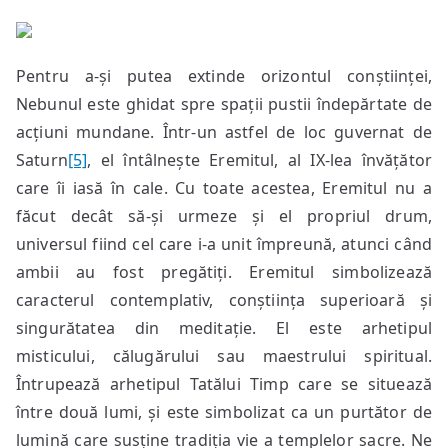
Pentru a-și putea extinde orizontul conștiinței,
Nebunul este ghidat spre spații pustii îndepărtate de
acțiuni mundane. Într-un astfel de loc guvernat de
Saturn
[5]
, el întâlnește Eremitul, al IX-lea învățător
care îi iasă în cale. Cu toate acestea, Eremitul nu a
făcut decât să-și urmeze și el propriul drum,
universul fiind cel care i-a unit împreună, atunci când
ambii au fost pregătiți. Eremitul simbolizează
caracterul contemplativ, conștiința superioară și
singurătatea din meditație. El este arhetipul
misticului, călugărului sau maestrului spiritual.
Întrupează arhetipul Tatălui Timp care se situează
între două lumi, și este simbolizat ca un purtător de
lumină care susține tradiția vie a templelor sacre. Ne