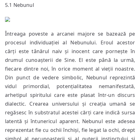
5.1 Nebunul
Întreaga poveste a arcanei majore se bazează pe
procesul individuației al Nebunului. Eroul acestor
cărți este tânărul naiv și inocent care pornește în
drumul cunoașterii de Sine. El este până la urmă,
fiecare dintre noi, în orice moment al vieții noastre.
Din punct de vedere simbolic, Nebunul reprezintă
vidul primordial, potențialitatea nemanifestată,
arhetipul spiritului care este plasat într-un discurs
dialectic. Crearea universului și creația umană se
regăsesc în substratul acestei cărți care indică sursa
latentă și întunericul aparent. Nebunul este adesea
reprezentat fie cu ochii închiși, fie legat la ochi, drept
simbol al necunoașterii și al puterii instinctului și