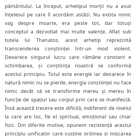
pământului. La început, arhetipul morții nu a avut
înțelesul pe care îl acordăm astăzi. Nu exista nimic
vag despre moarte, era peste tot, dar totuși
conceptul a dezvoltat mai multe valențe. Aflat sub
tutela lui Thanatos, acest arhetip reprezintă
transcenderea conștiinței într-un mod violent.
Deoarece singurul lucru care rămâne constant e
schimbarea, și conștiința noastră se conformă
acestui principiu. Totul este energie iar deoarece în
natură nimic nu se pierde, energia conștiinței nu face
nimic decât să se transforme mereu și mereu în
funcție de spațiul sau corpul prin care se manifestă.
Însă această trecere este dificilă, indiferent de nivelul
la care are loc, fie el spiritual, emoțional sau chiar
fizic. Din diferite motive, opunem rezistență acestui
principiu unificator care susține ordinea și mișcarea