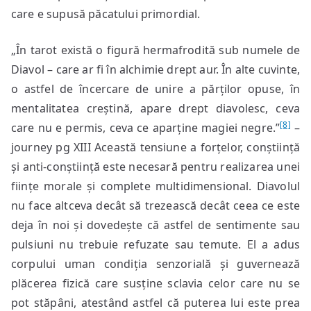
care e supusă păcatului primordial.
„În tarot există o figură hermafrodită sub numele de
Diavol – care ar fi în alchimie drept aur. În alte cuvinte,
o astfel de încercare de unire a părților opuse, în
mentalitatea creștină, apare drept diavolesc, ceva
[8]
care nu e permis, ceva ce aparține magiei negre.”
–
journey pg XIII Această tensiune a forțelor, conștiință
și anti-conștiință este necesară pentru realizarea unei
ființe morale și complete multidimensional. Diavolul
nu face altceva decât să trezească decât ceea ce este
deja în noi și dovedește că astfel de sentimente sau
pulsiuni nu trebuie refuzate sau temute. El a adus
corpului uman condiția senzorială și guvernează
plăcerea fizică care susține sclavia celor care nu se
pot stăpâni, atestând astfel că puterea lui este prea