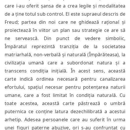
care i-au oferit șansa de a crea legile și modalitatea
de a ține totul sub control. El este supraeul descris de
Freud; partea din noi care ne ghidează rațional și
proiectează în viitor un plan sau strategie ce are să
ne servească. Din punct de vedere simbolic,
Împăratul reprezintă tranziția de la societatea
matriarhală, non-verbală și naturală (Împărăteasa), la
civilizația umană care a subordonat natura și a
transcens condiția inițială. În acest sens, această
carte indică ordinea necesară pentru canalizarea
efortului, spațiul necesar pentru potențarea naturii
umane, care a fost limitat în condiția naturală. Cu
toate acestea, această carte păstrează o umbră
puternica ce conține latura dezechilibrată a acestui
arhetip. Adesea persoanele care au suferit în urma
unei figuri paterne abuzive, ori s-au confruntat cu