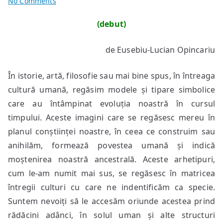
on
No Comments
Despre
(debut)
tarot
și
de Eusebiu-Lucian Opincariu
arhetipuri
În istorie, artă, filosofie sau mai bine spus, în întreaga
cultură umană, regăsim modele și tipare simbolice
care au întâmpinat evoluția noastră în cursul
timpului. Aceste imagini care se regăsesc mereu în
planul conștiinței noastre, în ceea ce construim sau
anihilăm, formează povestea umană și indică
moștenirea noastră ancestrală. Aceste arhetipuri,
cum le-am numit mai sus, se regăsesc în matricea
întregii culturi cu care ne indentificăm ca specie.
Suntem nevoiți să le accesăm oriunde acestea prind
rădăcini adânci, în solul uman și alte structuri