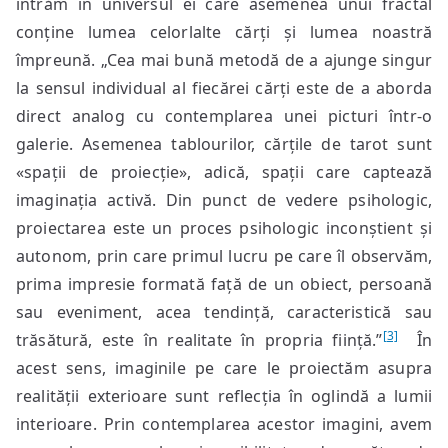
intrăm în universul ei care asemenea unui fractal
conține lumea celorlalte cărți și lumea noastră
împreună. „Cea mai bună metodă de a ajunge singur
la sensul individual al fiecărei cărți este de a aborda
direct analog cu contemplarea unei picturi într-o
galerie. Asemenea tablourilor, cărțile de tarot sunt
«spații de proiecție», adică, spații care captează
imaginația activă. Din punct de vedere psihologic,
proiectarea este un proces psihologic inconștient și
autonom, prin care primul lucru pe care îl observăm,
prima impresie formată față de un obiect, persoană
sau eveniment, acea tendință, caracteristică sau
[3]
trăsătură, este în realitate în propria ființă.”
În
acest sens, imaginile pe care le proiectăm asupra
realității exterioare sunt reflecția în oglindă a lumii
interioare. Prin contemplarea acestor imagini, avem