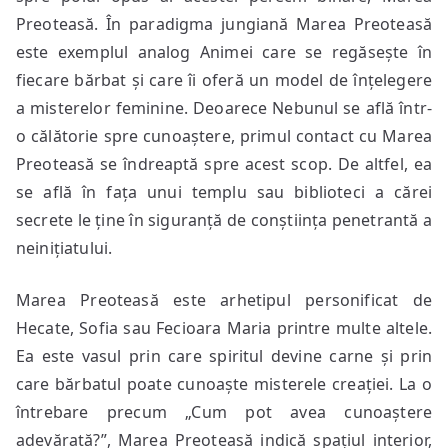
Preoteasă. În paradigma jungiană Marea Preoteasă
este exemplul analog Animei care se regăsește în
fiecare bărbat și care îi oferă un model de înțelegere
a misterelor feminine. Deoarece Nebunul se află într-
o călătorie spre cunoaștere, primul contact cu Marea
Preoteasă se îndreaptă spre acest scop. De altfel, ea
se află în fața unui templu sau biblioteci a cărei
secrete le ține în siguranță de conștiința penetrantă a
neinițiatului.
Marea Preoteasă este arhetipul personificat de
Hecate, Sofia sau Fecioara Maria printre multe altele.
Ea este vasul prin care spiritul devine carne și prin
care bărbatul poate cunoaște misterele creației. La o
întrebare precum „Cum pot avea cunoaștere
adevărată?”, Marea Preoteasă indică spațiul interior,