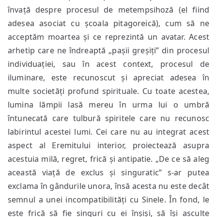
învață despre procesul de metempsihoză (el fiind
adesea asociat cu școala pitagoreică), cum să ne
acceptăm moartea și ce reprezintă un avatar. Acest
arhetip care ne îndreaptă „pașii greșiți” din procesul
individuației, sau în acest context, procesul de
iluminare, este recunoscut și apreciat adesea în
multe societăți profund spirituale. Cu toate acestea,
lumina lămpii lasă mereu în urma lui o umbră
întunecată care tulbură spiritele care nu recunosc
labirintul acestei lumi. Cei care nu au integrat acest
aspect al Eremitului interior, proiectează asupra
acestuia milă, regret, frică și antipatie. „De ce să aleg
această viață de exclus și singuratic” s-ar putea
exclama în gândurile unora, însă acesta nu este decât
semnul a unei incompatibilități cu Sinele. În fond, le
este frică să fie singuri cu ei înșiși, să își asculte