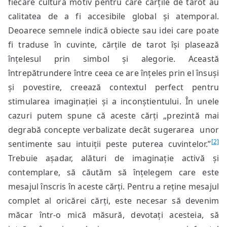
fiecare cultură motiv pentru care cărțile de tarot au
calitatea de a fi accesibile global și atemporal.
Deoarece semnele indică obiecte sau idei care poate
fi traduse în cuvinte, cărțile de tarot își plasează
înțelesul prin simbol și alegorie. Această
întrepătrundere între ceea ce are înțeles prin el însuși
și povestire, creează contextul perfect pentru
stimularea imaginației și a inconștientului. În unele
cazuri putem spune că aceste cărți „prezintă mai
degrabă concepte verbalizate decât sugerarea unor
[2]
sentimente sau intuiții peste puterea cuvintelor.”
Trebuie așadar, alături de imaginație activă și
contemplare, să căutăm să înțelegem care este
mesajul înscris în aceste cărți. Pentru a reține mesajul
complet al oricărei cărți, este necesar să devenim
măcar într-o mică măsură, devotați acesteia, să