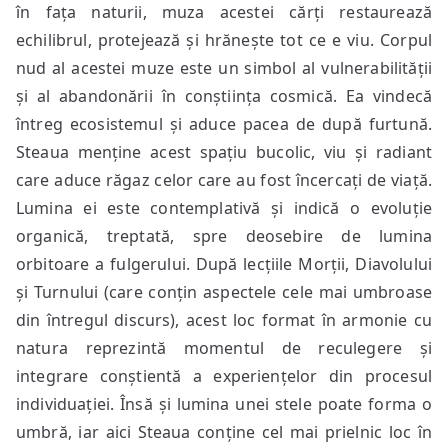
în fața naturii, muza acestei cărți restaurează
echilibrul, protejează și hrănește tot ce e viu. Corpul
nud al acestei muze este un simbol al vulnerabilității
și al abandonării în conștiința cosmică. Ea vindecă
întreg ecosistemul și aduce pacea de după furtună.
Steaua menține acest spațiu bucolic, viu și radiant
care aduce răgaz celor care au fost încercați de viață.
Lumina ei este contemplativă și indică o evoluție
organică, treptată, spre deosebire de lumina
orbitoare a fulgerului. După lecțiile Morții, Diavolului
și Turnului (care conțin aspectele cele mai umbroase
din întregul discurs), acest loc format în armonie cu
natura reprezintă momentul de reculegere și
integrare conștientă a experiențelor din procesul
individuației. Însă și lumina unei stele poate forma o
umbră, iar aici Steaua conține cel mai prielnic loc în