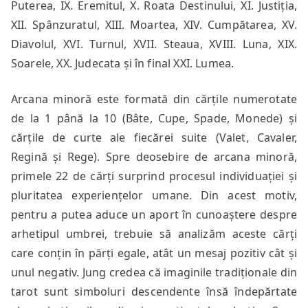
Puterea, IX. Eremitul, X. Roata Destinului, XI. Justiția,
XII. Spânzuratul, XIII. Moartea, XIV. Cumpătarea, XV.
Diavolul, XVI. Turnul, XVII. Steaua, XVIII. Luna, XIX.
Soarele, XX. Judecata și în final XXI. Lumea.
Arcana minoră este formată din cărțile numerotate
de la 1 până la 10 (Bâte, Cupe, Spade, Monede) și
cărțile de curte ale fiecărei suite (Valet, Cavaler,
Regină și Rege). Spre deosebire de arcana minoră,
primele 22 de cărți surprind procesul individuației și
pluritatea experiențelor umane. Din acest motiv,
pentru a putea aduce un aport în cunoaștere despre
arhetipul umbrei, trebuie să analizăm aceste cărți
care conțin în părți egale, atât un mesaj pozitiv cât și
unul negativ. Jung credea că imaginile tradiționale din
tarot sunt simboluri descendente însă îndepărtate