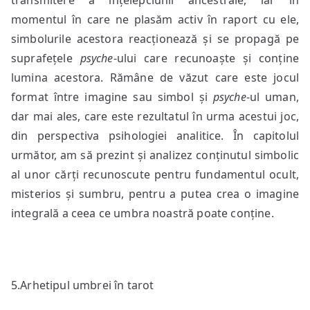
transmitere a înțelepciunii ancestrale, iar în
momentul în care ne plasăm activ în raport cu ele,
simbolurile acestora reacționează și se propagă pe
suprafețele
psyche
-ului care recunoaște și conține
lumina acestora. Rămâne de văzut care este jocul
format între imagine sau simbol și
psyche
-ul uman,
dar mai ales, care este rezultatul în urma acestui joc,
din perspectiva psihologiei analitice. În capitolul
următor, am să prezint și analizez conținutul simbolic
al unor cărți recunoscute pentru fundamentul ocult,
misterios și sumbru, pentru a putea crea o imagine
integrală a ceea ce umbra noastră poate conține.
5.Arhetipul umbrei în tarot