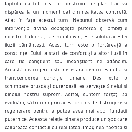
faptului că tot ceea ce construim pe plan fizic va
dispărea la un moment dat din realitatea concretă.
Aflat în fața acestui turn, Nebunul observă cum
intervenția divină depășește puterea și ambițiile
noastre. Fulgerul, ca simbol divin, este soluția acestei
iluzii pământești. Acest turn este o fortăreață a
conștiinței Eului, a stării de confort și a altor iluzii în
care fie conștient sau inconștient ne adâncim.
Această distrugere este necesară pentru evoluția și
transcenderea condiției umane. Deși este o
schimbare bruscă și dureroasă, ea servește Sinelui și
binelui nostru suprem. Astfel, suntem forțați să
evoluăm, să trecem prin acest proces de distrugere și
regenerare pentru a putea avea mai apoi fundații
puternice. Această relație binară produce un șoc care
calibrează contactul cu realitatea. Imaginea haotică și