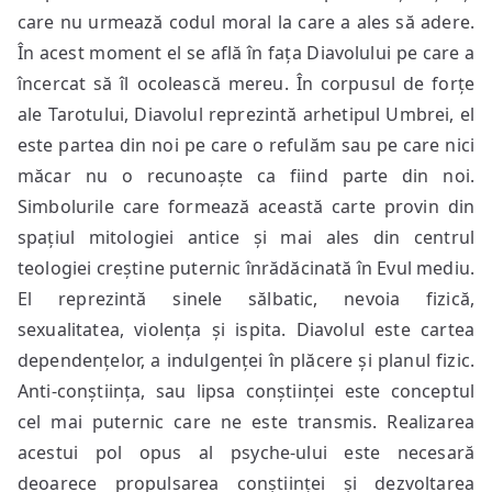
care nu urmează codul moral la care a ales să adere.
În acest moment el se află în fața Diavolului pe care a
încercat să îl ocolească mereu. În corpusul de forțe
ale Tarotului, Diavolul reprezintă arhetipul Umbrei, el
este partea din noi pe care o refulăm sau pe care nici
măcar nu o recunoaște ca fiind parte din noi.
Simbolurile care formează această carte provin din
spațiul mitologiei antice și mai ales din centrul
teologiei creștine puternic înrădăcinată în Evul mediu.
El reprezintă sinele sălbatic, nevoia fizică,
sexualitatea, violența și ispita. Diavolul este cartea
dependențelor, a indulgenței în plăcere și planul fizic.
Anti-conștiința, sau lipsa conștiinței este conceptul
cel mai puternic care ne este transmis. Realizarea
acestui pol opus al psyche-ului este necesară
deoarece propulsarea conștiinței și dezvoltarea