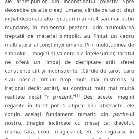
ale arhetipurilor din inconștientul colectiv. Spre
deosebire de alte creații umane, cărțile de tarot, deși
inițial destinate altor scopuri mai mult sau mai puțin
mundane, în momentul prezent, prin acumularea
treptată de material simbolic, au ființat un cadru
multilateral al conștiinței umane. Prin multitudinea de
simboluri, imagini și valențe ale înțelesurilor, tarotul
ne oferă un limbaj de decriptare atât sferei
conștiente cât și inconștiente. „Cărțile de tarot, care
s-au născut într-un timp mult mai misterios și
irațional decât astăzi, au conținut mult mai multă
[1]
realitate decât în prezent.”
Deși aceste imagini
regăsite în tarot pot fi atipice sau abstracte, ele
conțin același fundament tematic din
psyche
-ul
nostru. Imagini încărcate cu mesaj ca: diavolul,
mama, tata, eroul, magicianul, etc. se regăsesc în