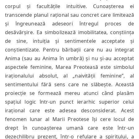
corpul și facultățile intuitive. Cunoașterea ei
transcende planul rațional sau concret care limitează
și îngreunează adeseori întregul proces de
desăvârșire. Ea simbolizează imobilitatea, conștiința
de sine, intuiția și sentimentele acceptate și
conștientizate. Pentru bărbații care nu au integrat
Anima (sau au Anima în umbră) și nu și-au acceptat
aspectele feminine, Marea Preoteasă este simbolul
iraționalului absolut, al „naivității feminine”, al
sentimentului fără sens care ne slăbește. Această
proiecție se formează mereu atunci când plasăm
spațiul logic într-un punct ierarhic superior celui
irațional care este adesea desconsiderat. Acest
fenomen lunar al Marii Preotese își cere locul de
drept în cunoașterea umană care este într-un
dezechilibru prezent, într-o refulare a spiritului, a