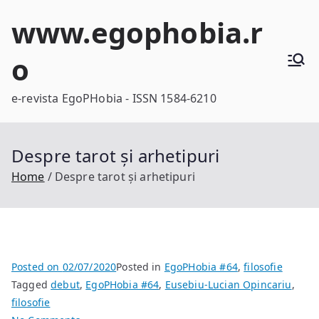
Skip
www.egophobia.r
to
content
o
e-revista EgoPHobia - ISSN 1584-6210
Despre tarot și arhetipuri
Home
Despre tarot și arhetipuri
Posted on
02/07/2020
Posted in
EgoPHobia #64
,
filosofie
Tagged
debut
,
EgoPHobia #64
,
Eusebiu-Lucian Opincariu
,
filosofie