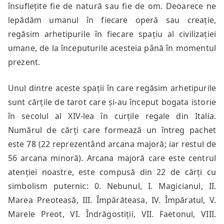
însuflețite fie de natură sau fie de om. Deoarece ne
lepădăm umanul în fiecare operă sau creație,
regăsim arhetipurile în fiecare spațiu al civilizației
umane, de la începuturile acesteia până în momentul
prezent.
Unul dintre aceste spații în care regăsim arhetipurile
sunt cărțile de tarot care și-au început bogata istorie
în secolul al XIV-lea în curțile regale din Italia.
Numărul de cărți care formează un întreg pachet
este 78 (22 reprezentând arcana majoră; iar restul de
56 arcana minoră). Arcana majoră care este centrul
atenției noastre, este compusă din 22 de cărți cu
simbolism puternic: 0. Nebunul, I. Magicianul, II.
Marea Preoteasă, III. Împărăteasa, IV. Împăratul, V.
Marele Preot, VI. Îndrăgostiții, VII. Faetonul, VIII.