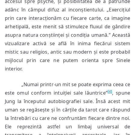
accesul spre psyche, și posibilitatea de a pătrunde
adânc în câmpul difuz al inconștientului. „Exercițiul
prin care interacționăm cu fiecare carte, ca imagine
arhetipală, este menit să stimuleze fluxul de gândire
asupra natura conștiinței și condiția umană.” Această
vizualizare activă se află în inima fiecărui sistem
mistic sau religios, antic sau modern și este probabil
mijlocul prin care ne putem orienta spre Sinele
interior.
„Numai printr-un mit se poate exprima ceea ce
[4]
este omul conform intuiției sale lăuntrice”
, spune
Jung la începutul autobiografiei sale. Însă acest mit
uman se regăsește și în cărțile da tarot care răspund
la întrebări cu care ne confruntăm fiecare dintre noi.
Ele reprezintă astfel un limbaj universal de