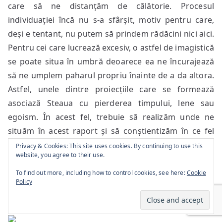
care să ne distanțăm de călătorie. Procesul
individuației încă nu s-a sfârșit, motiv pentru care,
deși e tentant, nu putem să prindem rădăcini nici aici.
Pentru cei care lucrează excesiv, o astfel de imagistică
se poate situa în umbră deoarece ea ne încurajează
să ne umplem paharul propriu înainte de a da altora.
Astfel, unele dintre proiecțiile care se formează
asociază Steaua cu pierderea timpului, lene sau
egoism. În acest fel, trebuie să realizăm unde ne
situăm în acest raport și să conștientizăm în ce fel
depunem propria energie în cursul procesului.
Privacy & Cookies: This site uses cookies. By continuing to use this
website, you agree to their use.
To find out more, including how to control cookies, see here:
Cookie
Policy
5.9 Luna