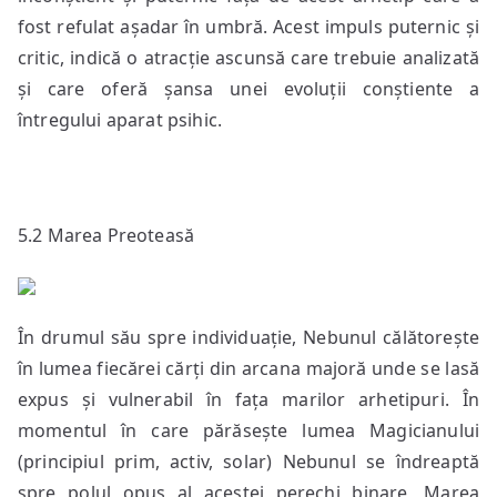
fost refulat așadar în umbră. Acest impuls puternic și
critic, indică o atracție ascunsă care trebuie analizată
și care oferă șansa unei evoluții conștiente a
întregului aparat psihic.
5.2 Marea Preoteasă
În drumul său spre individuație, Nebunul călătorește
în lumea fiecărei cărți din arcana majoră unde se lasă
expus și vulnerabil în fața marilor arhetipuri. În
momentul în care părăsește lumea Magicianului
(principiul prim, activ, solar) Nebunul se îndreaptă
spre polul opus al acestei perechi binare, Marea