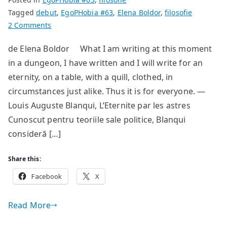
Tagged
debut
,
EgoPHobia #63
,
Elena Boldor
,
filosofie
on
2 Comments
Eterna
de Elena Boldor What I am writing at this moment
reîntoarcere
in a dungeon, I have written and I will write for an
la
Nietzsche:
eternity, on a table, with a quill, clothed, in
o
circumstances just alike. Thus it is for everyone. —
abordare
Louis Auguste Blanqui, L’Eternite par les astres
cosmologică
Cunoscut pentru teoriile sale politice, Blanqui
și
consideră […]
ontologică
asupra
Share this:
eternității
Facebook
X
Read More