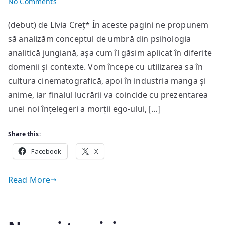
on
No Comments
Umbra
(debut) de Livia Creț* În aceste pagini ne propunem
jungiană
să analizăm conceptul de umbră din psihologia
și
moartea
analitică jungiană, așa cum îl găsim aplicat în diferite
ego-
domenii și contexte. Vom începe cu utilizarea sa în
ului în
cultura cinematografică, apoi în industria manga și
cinematografie,
anime, iar finalul lucrării va coincide cu prezentarea
manga
unei noi înțelegeri a morții ego-ului, […]
și
literatura
Share this:
sec.
Facebook
XX
X
Read More