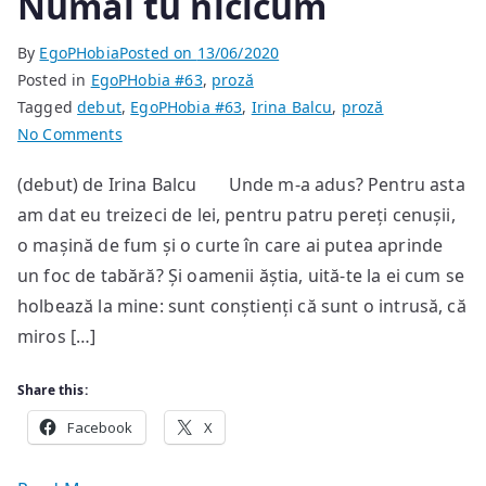
Numai tu nicicum
By
EgoPHobia
Posted on
13/06/2020
Posted in
EgoPHobia #63
,
proză
Tagged
debut
,
EgoPHobia #63
,
Irina Balcu
,
proză
on
No Comments
Numai
(debut) de Irina Balcu Unde m-a adus? Pentru asta
tu
am dat eu treizeci de lei, pentru patru pereți cenușii,
nicicum
o mașină de fum și o curte în care ai putea aprinde
un foc de tabără? Și oamenii ăștia, uită-te la ei cum se
holbează la mine: sunt conștienți că sunt o intrusă, că
miros […]
Share this:
Facebook
X