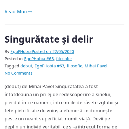
Read More
Singurătate și delir
By
EgoPHobia
Posted on
22/05/2020
Posted in
EgoPHobia #63
,
filosofie
Tagged
debut
,
EgoPHobia #63
,
filosofie
,
Mihai Pavel
on
No Comments
Singurătate
(debut) de Mihai Pavel Singurătatea a fost
și
întotdeauna un prilej de redescoperire a sinelui,
delir
pierdut între oameni, între miile de râsete zglobii și
fețe pietrificate de voioșia efemeră ce domnește
peste un neant superficial, numit viață. Devii pe
deplin un individ veritabil, ce și-a întrecut forma de