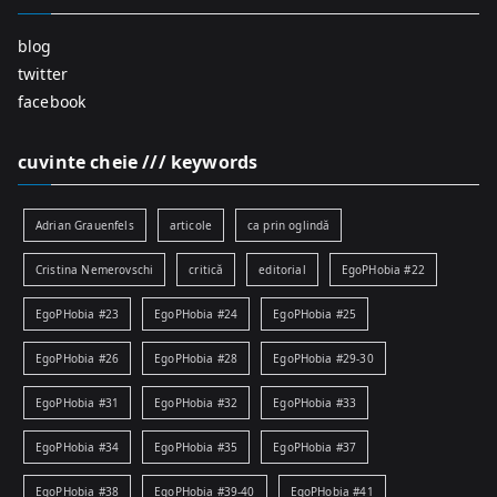
blog
twitter
facebook
cuvinte cheie /// keywords
Adrian Grauenfels
articole
ca prin oglindă
Cristina Nemerovschi
critică
editorial
EgoPHobia #22
EgoPHobia #23
EgoPHobia #24
EgoPHobia #25
EgoPHobia #26
EgoPHobia #28
EgoPHobia #29-30
EgoPHobia #31
EgoPHobia #32
EgoPHobia #33
EgoPHobia #34
EgoPHobia #35
EgoPHobia #37
EgoPHobia #38
EgoPHobia #39-40
EgoPHobia #41