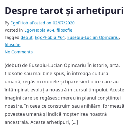
Despre tarot și arhetipuri
By
EgoPHobia
Posted on
02/07/2020
Posted in
EgoPHobia #64
,
filosofie
Tagged
debut
,
EgoPHobia #64
,
Eusebiu-Lucian Opincariu
,
filosofie
on
No Comments
Despre
(debut) de Eusebiu-Lucian Opincariu În istorie, artă,
tarot
filosofie sau mai bine spus, în întreaga cultură
și
arhetipuri
umană, regăsim modele și tipare simbolice care au
întâmpinat evoluția noastră în cursul timpului. Aceste
imagini care se regăsesc mereu în planul conștiinței
noastre, în ceea ce construim sau anihilăm, formează
povestea umană și indică moștenirea noastră
ancestrală. Aceste arhetipuri, […]