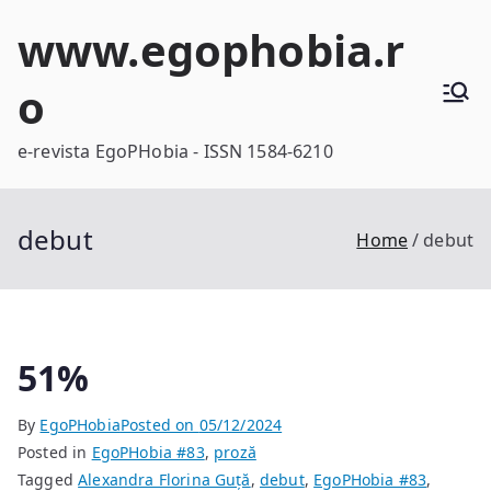
Skip
www.egophobia.r
to
content
o
e-revista EgoPHobia - ISSN 1584-6210
debut
Home
debut
51%
By
EgoPHobia
Posted on
05/12/2024
Posted in
EgoPHobia #83
,
proză
Tagged
Alexandra Florina Guță
,
debut
,
EgoPHobia #83
,