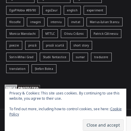
EgoPHobia #89/90
egoZaur
english
experiment
filosofie
imagini
interviu
invitat
Marius-Iulian Stancu
Monica Manolachi
MTTLC
Oliviu Crâznic
Patrick Călinescu
poezie
proză
proză scurtă
short story
Sorin-Mihai Grad
Studii fantastice
sumar
traducere
translation
Ștefan Bolea
Privacy & Cookies: This site uses cookies. By continuing to use this
website, you agree to their use.
To find out more, including how to control cookies, see here:
Cookie
Policy
Copyright © 2026
www.egophobia.ro
. Powered by
Zakra
and
WordPress
.