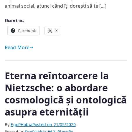
animal social, atunci când îți dorești să te […]
Share this:
Facebook
X
Read More
Eterna reîntoarcere la
Nietzsche: o abordare
cosmologică și ontologică
asupra eternității
By
EgoPHobia
Posted on
21/05/2020
Posted in
EgoPHobia #63
,
filosofie