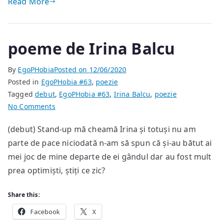
Read More
poeme de Irina Balcu
By
EgoPHobia
Posted on
12/06/2020
Posted in
EgoPHobia #63
,
poezie
Tagged
debut
,
EgoPHobia #63
,
Irina Balcu
,
poezie
on
No Comments
poeme
(debut) Stand-up mă cheamă Irina și totuși nu am
de
parte de pace niciodată n-am să spun că și-au bătut ai
Irina
Balcu
mei joc de mine departe de ei gândul dar au fost mult
prea optimiști, știți ce zic?
Share this:
Facebook
X