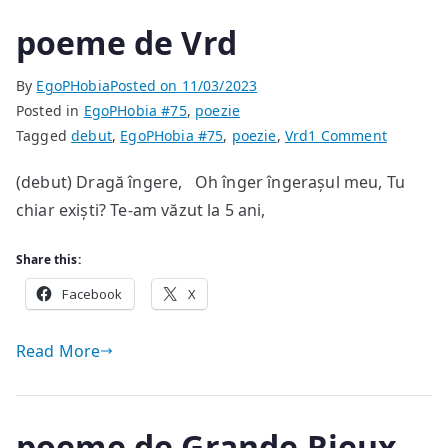
poeme de Vrd
By
EgoPHobia
Posted on
11/03/2023
Posted in
EgoPHobia #75
,
poezie
on
Tagged
debut
,
EgoPHobia #75
,
poezie
,
Vrd
1 Comment
poeme
(debut) Dragă îngere, Oh înger îngerașul meu, Tu
de
chiar exiști? Te-am văzut la 5 ani,
Vrd
Share this:
Facebook
X
Read More
poeme de Grande Rieux