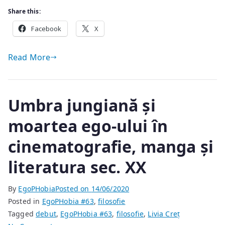
Share this:
Facebook
X
Read More
Umbra jungiană și
moartea ego-ului în
cinematografie, manga și
literatura sec. XX
By
EgoPHobia
Posted on
14/06/2020
Posted in
EgoPHobia #63
,
filosofie
Tagged
debut
,
EgoPHobia #63
,
filosofie
,
Livia Creț