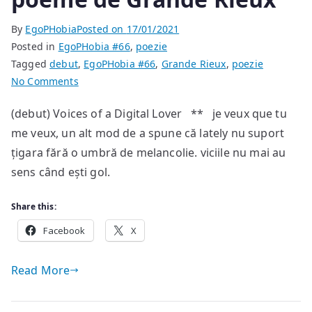
By
EgoPHobia
Posted on
17/01/2021
Posted in
EgoPHobia #66
,
poezie
Tagged
debut
,
EgoPHobia #66
,
Grande Rieux
,
poezie
on
No Comments
poeme
(debut) Voices of a Digital Lover ** je veux que tu
de
me veux, un alt mod de a spune că lately nu suport
Grande
Rieux
țigara fără o umbră de melancolie. viciile nu mai au
sens când ești gol.
Share this:
Facebook
X
Read More