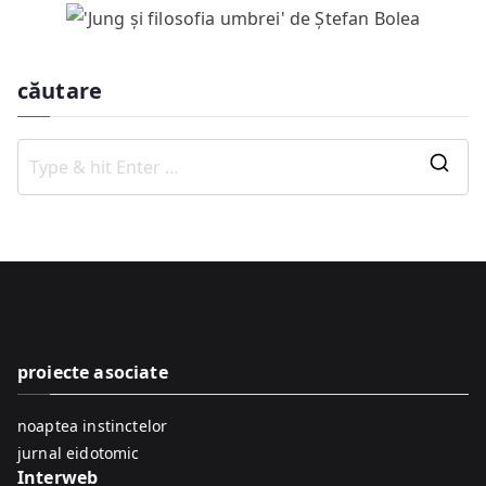
căutare
S
e
a
r
c
h
f
proiecte asociate
o
r
noaptea instinctelor
:
jurnal eidotomic
Interweb