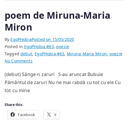
poem de Miruna-Maria
Miron
By
EgoPHobia
Posted on
15/05/2020
Posted in
EgoPHobia #63
,
poezie
Tagged
debut
,
EgoPHobia #63
,
Miruna-Maria Miron
,
poezie
on
No Comments
poem
(debut) Sânge-n zaruri S-au aruncat Bubuie
de
Pământul de zaruri Nu ne mai rabdă cu tot cu ele Cu
Miruna-
Maria
tot cu mine
Miron
Share this:
Facebook
X