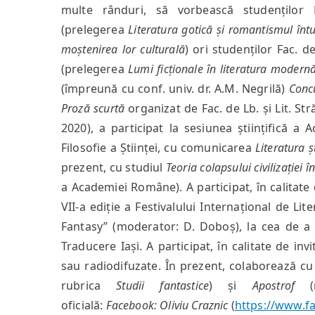
multe rânduri, să vorbească studenților 
(prelegerea
Literatura gotică și romantismul întu
moștenirea lor culturală
) ori studenților Fac. d
(prelegerea
Lumi ficționale în literatura modern
(împreună cu conf. univ. dr. A.M. Negrilă)
Concu
Proză scurtă
organizat de Fac. de Lb. și Lit. Str
2020), a participat la sesiunea științifică 
Filosofie a Științei, cu comunicarea
Literatura ș
prezent, cu studiul
Teoria colapsului civilizației 
a Academiei Române). A participat, în calitate d
VII-a ediție a Festivalului Internațional de Lite
Fantasy” (moderator: D. Doboș), la cea de a VI
Traducere Iași. A participat, în calitate de inv
sau radiodifuzate. În prezent, colaborează cu 
rubrica
Studii fantastice
) și
Apostrof
(re
oficială:
Facebook:
Oliviu Craznic
(
https://www.fa