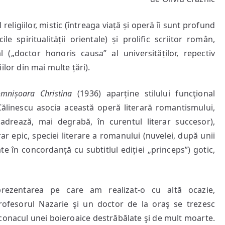
Eliade
l religiilor, mistic (întreaga viață și operă îi sunt profund
și
al
e spiritualității orientale) și prolific scriitor român,
Domnișoarei
 („doctor honoris causa” al universităților, repectiv
Christina
r din mai multe țări).
mnișoara Christina
(1936) aparține stilului funcţional
. Călinescu asocia această operă literară romantismului,
adrează, mai degrabă, în curentul literar succesor),
erar epic, speciei literare a romanului (nuvelei, după unii
ate în concordanță cu subtitlul ediției „princeps”) gotic,
prezentarea pe care am realizat-o cu altă ocazie,
profesorul Nazarie şi un doctor de la oraş se trezesc
 la conacul unei boieroaice destrăbălate şi de mult moarte.