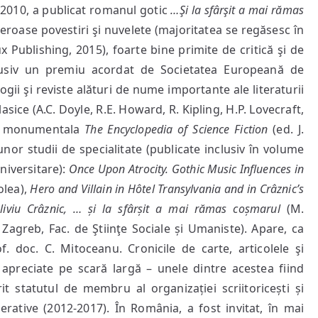
În 2010, a publicat romanul gotic
…Şi la sfârşit a mai rămas
eroase povestiri şi nuvelete (majoritatea se regăsesc în
ux Publishing, 2015), foarte bine primite de critică şi de
clusiv un premiu acordat de Societatea Europeană de
logii şi reviste alături de nume importante ale literaturii
ice (A.C. Doyle, R.E. Howard, R. Kipling, H.P. Lovecraft,
în monumentala
The Encyclopedia of Science Fiction
(ed. J.
l unor studii de specialitate (publicate inclusiv în volume
universitare):
Once Upon Atrocity. Gothic Music Influences in
Bolea),
Hero and Villain in Hôtel Transylvania and in Crâznic’s
liviu Crâznic, … și la sfârșit a mai rămas coșmarul
(M.
 Zagreb, Fac. de Ştiinţe Sociale și Umaniste). Apare, ca
f. doc. C. Mitoceanu. Cronicile de carte, articolele şi
nt apreciate pe scară largă – unele dintre acestea fiind
it statutul de membru al organizației scriitoricești și
erative (2012-2017). În România, a fost invitat, în mai