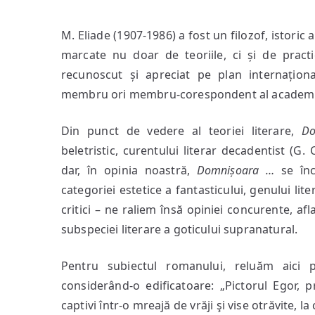
M. Eliade (1907-1986) a fost un filozof, istoric a
marcate nu doar de teoriile, ci și de practicil
recunoscut și apreciat pe plan internațional
membru ori membru-corespondent al academiilo
Din punct de vedere al teoriei literare,
Do
beletristic, curentului literar decadentist (G
dar, în opinia noastră,
Domnișoara …
se înc
categoriei estetice a fantasticului, genului lit
critici – ne raliem însă opiniei concurente, afl
subspeciei literare a goticului supranatural.
Pentru subiectul romanului, reluăm aici 
considerând-o edificatoare: „Pictorul Egor, 
captivi într-o mreajă de vrăji şi vise otrăvite,