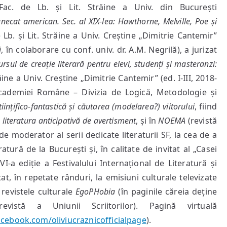
Fac. de Lb. și Lit. Străine a Univ. din București
necat american. Sec. al XIX-lea: Hawthorne, Melville, Poe și
e Lb. și Lit. Străine a Univ. Creștine „Dimitrie Cantemir”
ă
, în colaborare cu conf. univ. dr. A.M. Negrilă), a jurizat
rsul de creație literară pentru elevi, studenți și masteranzi:
ăine a Univ. Creștine „Dimitrie Cantemir” (ed. I-III, 2018-
a Academiei Române – Divizia de Logică, Metodologie și
tiințifico-fantastică și căutarea (modelarea?) viitorului
, fiind
în literatura anticipativă de avertisment
, și în
NOEMA
(revistă
e moderator al serii dedicate literaturii SF, la cea de a
ratură de la București și, în calitate de invitat al „Casei
-a ediție a Festivalului Internațional de Literatură și
itat, în repetate rânduri, la emisiuni culturale televizate
revistele culturale
EgoPHobia
(în paginile căreia deține
vistă a Uniunii Scriitorilor). Pagină virtuală
cebook.com/oliviucraznicofficialpage
).