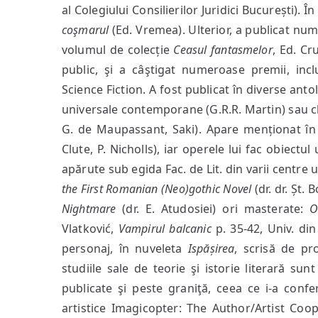
al Colegiului Consilierilor Juridici București). 
coşmarul
(Ed. Vremea). Ulterior, a publicat num
volumul de colecție
Ceasul fantasmelor
, Ed. Cr
public, şi a câştigat numeroase premii, in
Science Fiction. A fost publicat în diverse anto
universale contemporane (G.R.R. Martin) sau clas
G. de Maupassant, Saki). Apare menționat 
Clute, P. Nicholls), iar operele lui fac obiectu
apărute sub egida Fac. de Lit. din varii centre 
the First Romanian (Neo)gothic Novel
(dr. dr. Șt. 
Nightmare
(dr. E. Atudosiei) ori masterate:
O
Vlatković,
Vampirul balcanic
p. 35-42, Univ. din
personaj, în nuveleta
Ispășirea
, scrisă de pro
studiile sale de teorie şi istorie literară su
publicate şi peste graniţă, ceea ce i-a confer
artistice Imagicopter: The Author/Artist Coop