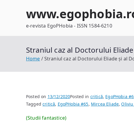
Skip
www.egophobia.r
to
content
e-revista EgoPHobia - ISSN 1584-6210
Straniul caz al Doctorului Eliad
Home
Straniul caz al Doctorului Eliade și al 
Posted on
13/12/2020
Posted in
critică
,
EgoPHobia #6
Tagged
critică
,
EgoPHobia #65
,
Mircea Eliade
,
Oliviu
(Studii fantastice)