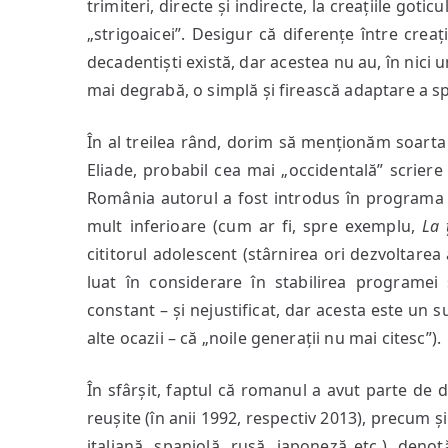
trimiteri, directe și indirecte, la creațiile goti
„strigoaicei”. Desigur că diferențe între creaț
decadentiști există, dar acestea nu au, în nici 
mai degrabă, o simplă și firească adaptare a spe
În al treilea rând, dorim să menționăm soarta
Eliade, probabil cea mai „occidentală” scrier
România autorul a fost introdus în programa de
mult inferioare (cum ar fi, spre exemplu,
La 
cititorul adolescent (stârnirea ori dezvoltare
luat în considerare în stabilirea programei
constant – și nejustificat, dar acesta este un 
alte ocazii – că „noile generații nu mai citesc”).
În sfârșit, faptul că romanul a avut parte de 
reușite (în anii 1992, respectiv 2013), precum 
italiană, spaniolă, rusă, japoneză etc.), deno