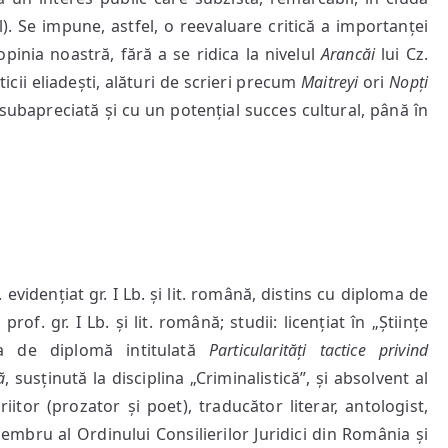
l). Se impune, astfel, o reevaluare critică a importanței
opinia noastră, fără a se ridica la nivelul
Arancăi
lui Cz.
icii eliadești, alături de scrieri precum
Maitreyi
ori
Nopți
bapreciată și cu un potențial succes cultural, până în
f. evidențiat gr. I Lb. și lit. română, distins cu diploma de
rof. gr. I Lb. și lit. română; studii: licențiat în „Științe
rea de diplomă intitulată
Particularități tactice privind
ă
, susținută la disciplina „Criminalistică”, și absolvent al
itor (prozator și poet), traducător literar, antologist,
 (membru al Ordinului Consilierilor Juridici din România și