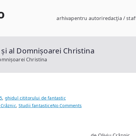
o
arhiva
pentru autori
redacţia / staf
e și al Domnișoarei Christina
Domnișoarei Christina
5
,
ghidul cititorului de fantastic
on
 Crâznic
,
Studii fantastice
No Comments
Straniul
caz
al
de Oliviu Crâznic
Doctorului