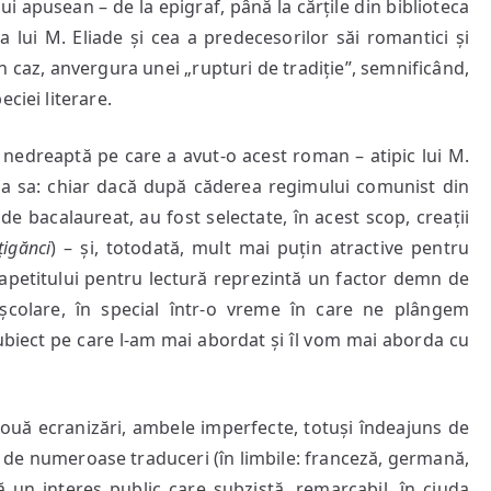
cului apusean – de la epigraf, până la cărțile din biblioteca
ia lui M. Eliade și cea a predecesorilor săi romantici și
un caz, anvergura unei „rupturi de tradiție”, semnificând,
ciei literare.
 nedreaptă pe care a avut-o acest roman – atipic lui M.
e a sa: chiar dacă după căderea regimului comunist din
 bacalaureat, au fost selectate, în acest scop, creații
țigănci
) – și, totodată, mult mai puțin atractive pentru
a apetitului pentru lectură reprezintă un factor demn de
 școlare, în special într-o vreme în care ne plângem
subiect pe care l-am mai abordat și îl vom mai aborda cu
două ecranizări, ambele imperfecte, totuși îndeajuns de
și de numeroase traduceri (în limbile: franceză, germană,
tă un interes public care subzistă, remarcabil, în ciuda