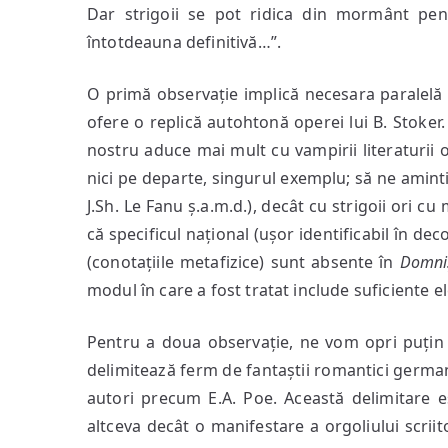
Dar strigoii se pot ridica din mormânt pen
întotdeauna definitivă…”.
O primă observație implică necesara paralel
ofere o replică autohtonă operei lui B. Stoker.
nostru aduce mai mult cu vampirii literaturii 
nici pe departe, singurul exemplu; să ne amin
J.Sh. Le Fanu ș.a.m.d.), decât cu strigoii ori c
că specificul național (ușor identificabil în deco
(conotațiile metafizice) sunt absente în
Domniș
modul în care a fost tratat include suficiente e
Pentru a doua observație, ne vom opri puți
delimitează ferm de fantaștii romantici germani
autori precum E.A. Poe. Această delimitare es
altceva decât o manifestare a orgoliului scriit