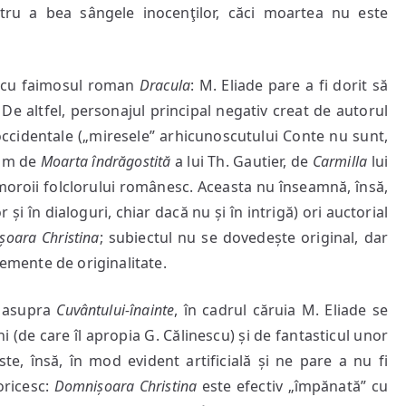
tru a bea sângele inocenţilor, căci moartea nu este
ă cu faimosul roman
Dracula
: M. Eliade pare a fi dorit să
 De altfel, personajul principal negativ creat de autorul
occidentale („miresele” arhicunoscutului Conte nu sunt,
tim de
Moarta îndrăgostită
a lui Th. Gautier, de
Carmilla
lui
u moroii folclorului românesc. Aceasta nu înseamnă, însă,
r și în dialoguri, chiar dacă nu și în intrigă) ori auctorial
oara Christina
; subiectul nu se dovedește original, dar
lemente de originalitate.
n asupra
Cuvântului-înainte
, în cadrul căruia M. Eliade se
 (de care îl apropia G. Călinescu) și de fantasticul unor
te, însă, în mod evident artificială și ne pare a nu fi
oricesc:
Domnișoara Christina
este efectiv „împănată” cu