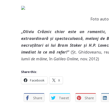
Foto auto
„Oliviu Crâznic chiar este un romantic,
extraordinară și spectaculoasă, melanj de B
necruțători ai lui Bram Stoker și H.P. Lovecr
imediat la ce mă refer!”
(Șt. Ghidoveanu, re
lumii de mâine
, în
Galileo Online
, nov. 2012)
Share this:
Facebook
X
Share
Tweet
Share