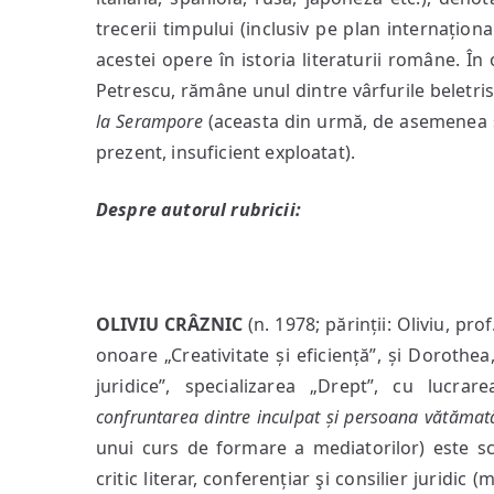
trecerii timpului (inclusiv pe plan internaționa
acestei opere în istoria literaturii române. În 
Petrescu, rămâne unul dintre vârfurile beletrist
la Serampore
(aceasta din urmă, de asemenea su
prezent, insuficient exploatat).
Despre autorul rubricii:
OLIVIU CRÂZNIC
(n. 1978; părinții: Oliviu, pro
onoare „Creativitate și eficiență”, și Dorothea, p
juridice”, specializarea „Drept”, cu lucra
confruntarea dintre inculpat și persoana vătămat
unui curs de formare a mediatorilor) este scri
critic literar, conferențiar şi consilier juridic