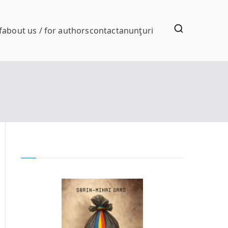
f
about us / for authors
contact
anunţuri