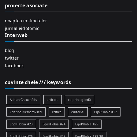
f
proiecte asociate
o
r
noaptea instinctelor
:
jurnal eidotomic
Interweb
blog
twitter
facebook
cuvinte cheie /// keywords
Adrian Grauenfels
articole
ca prin oglindă
Cristina Nemerovschi
critică
editorial
EgoPHobia #22
EgoPHobia #23
EgoPHobia #24
EgoPHobia #25
EgoPHobia #26
EgoPHobia #28
EgoPHobia #29-30