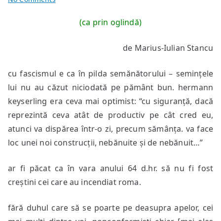
status
(ca prin oglindă)
1.12
de Marius-Iulian Stancu
cu fascismul e ca în pilda semănătorului – semințele
lui nu au căzut niciodată pe pământ bun. hermann
keyserling era ceva mai optimist: “cu siguranță, dacă
reprezintă ceva atât de productiv pe cât cred eu,
atunci va dispărea într-o zi, precum sămânța. va face
loc unei noi construcții, nebănuite și de nebănuit…”
ar fi păcat ca în vara anului 64 d.hr. să nu fi fost
creștini cei care au incendiat roma.
fără duhul care să se poarte pe deasupra apelor, cei