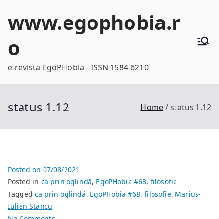
Skip
www.egophobia.r
to
content
o
e-revista EgoPHobia - ISSN 1584-6210
status 1.12
Home
status 1.12
Posted on
07/08/2021
Posted in
ca prin oglindă
,
EgoPHobia #68
,
filosofie
Tagged
ca prin oglindă
,
EgoPHobia #68
,
filosofie
,
Marius-
Iulian Stancu
on
No Comments