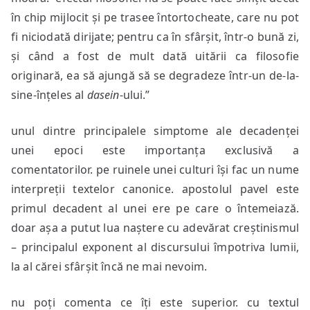
în chip mijlocit și pe trasee întortocheate, care nu pot
fi niciodată dirijate; pentru ca în sfârșit, într-o bună zi,
și când a fost de mult dată uitării ca filosofie
originară, ea să ajungă să se degradeze într-un de-la-
sine-înțeles al
dasein
-ului.”
unul dintre principalele simptome ale decadenței
unei epoci este importanța exclusivă a
comentatorilor. pe ruinele unei culturi își fac un nume
interpreții textelor canonice. apostolul pavel este
primul decadent al unei ere pe care o întemeiază.
doar așa a putut lua naștere cu adevărat creștinismul
– principalul exponent al discursului împotriva lumii,
la al cărei sfârșit încă ne mai nevoim.
nu poți comenta ce îți este superior. cu textul