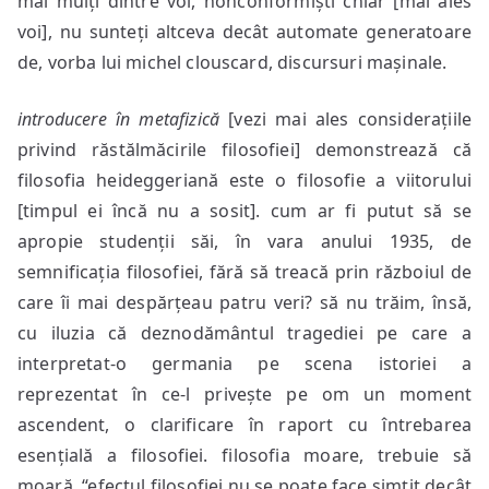
mai mulți dintre voi, nonconformiști chiar [mai ales
voi], nu sunteți altceva decât automate generatoare
de, vorba lui michel clouscard, discursuri mașinale.
introducere în metafizică
[vezi mai ales considerațiile
privind răstălmăcirile filosofiei] demonstrează că
filosofia heideggeriană este o filosofie a viitorului
[timpul ei încă nu a sosit]. cum ar fi putut să se
apropie studenții săi, în vara anului 1935, de
semnificația filosofiei, fără să treacă prin războiul de
care îi mai despărțeau patru veri? să nu trăim, însă,
cu iluzia că deznodământul tragediei pe care a
interpretat-o germania pe scena istoriei a
reprezentat în ce-l privește pe om un moment
ascendent, o clarificare în raport cu întrebarea
esențială a filosofiei. filosofia moare, trebuie să
moară. “efectul filosofiei nu se poate face simțit decât