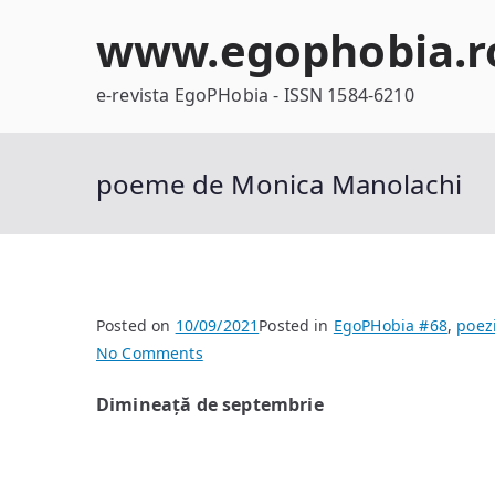
Skip
www.egophobia.r
to
content
e-revista EgoPHobia - ISSN 1584-6210
poeme de Monica Manolachi
Posted on
10/09/2021
Posted in
EgoPHobia #68
,
poez
on
No Comments
poeme
Dimineaț
ă
de septembrie
de
Monica
Manolachi