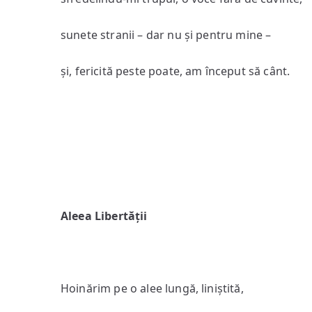
sunete stranii – dar nu și pentru mine –
și, fericită peste poate, am început să cânt.
Aleea Libertă
ț
ii
Hoinărim pe o alee lungă, liniștită,