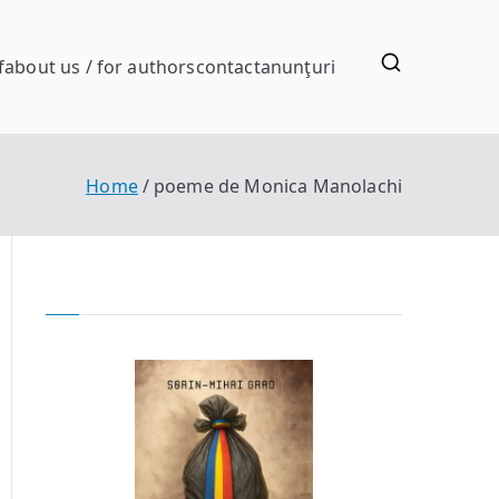
f
about us / for authors
contact
anunţuri
Home
poeme de Monica Manolachi