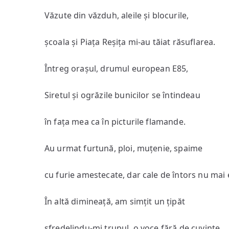
Văzute din văzduh, aleile și blocurile,
școala și Piața Reșița mi-au tăiat răsuflarea.
Întreg orașul, drumul european E85,
Siretul și ogrăzile bunicilor se întindeau
în fața mea ca în picturile flamande.
Au urmat furtună, ploi, muțenie, spaime
cu furie amestecate, dar cale de întors nu mai 
În altă dimineață, am simțit un țipăt
sfredelindu-mi trupul, o voce fără de cuvinte,