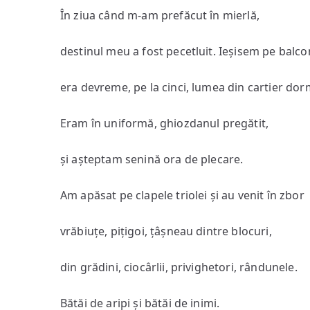
În ziua când m-am prefăcut în mierlă,
destinul meu a fost pecetluit. Ieșisem pe balco
era devreme, pe la cinci, lumea din cartier dor
Eram în uniformă, ghiozdanul pregătit,
și așteptam senină ora de plecare.
Am apăsat pe clapele triolei și au venit în zbor
vrăbiuțe, pițigoi, țâșneau dintre blocuri,
din grădini, ciocârlii, privighetori, rândunele.
Bătăi de aripi și bătăi de inimi.