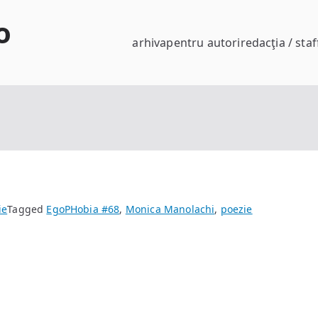
o
arhiva
pentru autori
redacţia / staf
ie
Tagged
EgoPHobia #68
,
Monica Manolachi
,
poezie