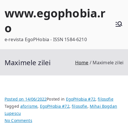
Skip
www.egophobia.r
to
content
o
e-revista EgoPHobia - ISSN 1584-6210
Maximele zilei
Home
Maximele zilei
Posted on
14/06/2022
Posted in
EgoPHobia #72
,
filosofie
Tagged
aforisme
,
EgoPHobia #72
,
filosofie
,
Mihai Bogdan
Lupescu
on
No Comments
Maximele