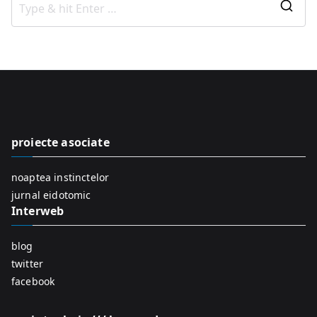
S
e
a
r
c
h
f
proiecte asociate
o
r
noaptea instinctelor
:
jurnal eidotomic
Interweb
blog
twitter
facebook