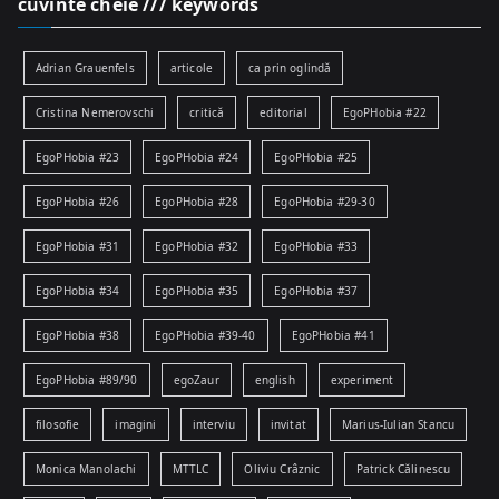
cuvinte cheie /// keywords
Adrian Grauenfels
articole
ca prin oglindă
Cristina Nemerovschi
critică
editorial
EgoPHobia #22
EgoPHobia #23
EgoPHobia #24
EgoPHobia #25
EgoPHobia #26
EgoPHobia #28
EgoPHobia #29-30
EgoPHobia #31
EgoPHobia #32
EgoPHobia #33
EgoPHobia #34
EgoPHobia #35
EgoPHobia #37
EgoPHobia #38
EgoPHobia #39-40
EgoPHobia #41
EgoPHobia #89/90
egoZaur
english
experiment
filosofie
imagini
interviu
invitat
Marius-Iulian Stancu
Monica Manolachi
MTTLC
Oliviu Crâznic
Patrick Călinescu