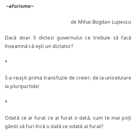
~aforisme~
zilei
de Mihai Bogdan Lupescu
Dacă doar îi dictezi guvernului ce trebuie să facă
înseamnă că eşti un dictator?
*
S-a reuşit prima transfuzie de creier; de la unicelulare
la pluripartide!
*
Odată ce ai furat ce ai furat o dată, cum te mai poţi
gândi să furi încă o dată ce odată ai furat?