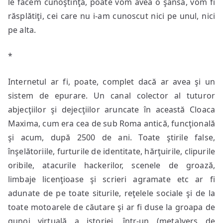
le facem cunoştinţă, poate vom avea o şansă, vom fi
răsplătiţi, cei care nu i-am cunoscut nici pe unul, nici
pe alta.
*
Internetul ar fi, poate, complet dacă ar avea şi un
sistem de epurare. Un canal colector al tuturor
abjecţiilor şi dejecţiilor aruncate în această Cloaca
Maxima, cum era cea de sub Roma antică, funcţională
şi acum, după 2500 de ani. Toate ştirile false,
înşelătoriile, furturile de identitate, hărţuirile, clipurile
oribile, atacurile hackerilor, scenele de groază,
limbaje licenţioase şi scrieri agramate etc ar fi
adunate de pe toate siturile, reţelele sociale şi de la
toate motoarele de căutare şi ar fi duse la groapa de
gunoi virtuală a istoriei, într-un (meta)vers de