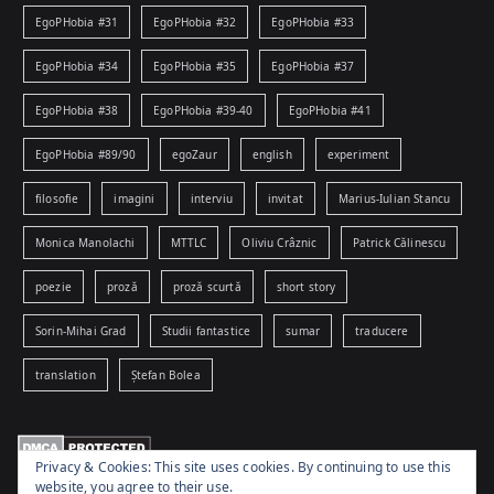
EgoPHobia #31
EgoPHobia #32
EgoPHobia #33
EgoPHobia #34
EgoPHobia #35
EgoPHobia #37
EgoPHobia #38
EgoPHobia #39-40
EgoPHobia #41
EgoPHobia #89/90
egoZaur
english
experiment
filosofie
imagini
interviu
invitat
Marius-Iulian Stancu
Monica Manolachi
MTTLC
Oliviu Crâznic
Patrick Călinescu
poezie
proză
proză scurtă
short story
Sorin-Mihai Grad
Studii fantastice
sumar
traducere
translation
Ștefan Bolea
Privacy & Cookies: This site uses cookies. By continuing to use this
website, you agree to their use.