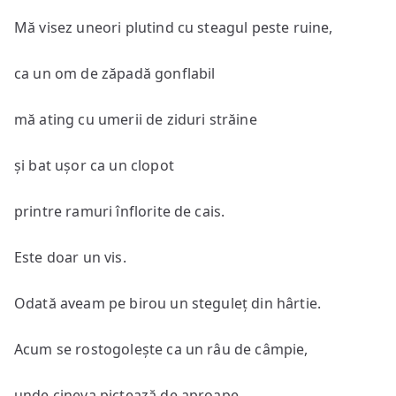
Mă visez uneori plutind cu steagul peste ruine,
ca un om de zăpadă gonflabil
mă ating cu umerii de ziduri străine
și bat ușor ca un clopot
printre ramuri înflorite de cais.
Este doar un vis.
Odată aveam pe birou un steguleț din hârtie.
Acum se rostogolește ca un râu de câmpie,
unde cineva pictează de aproape