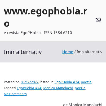
Skip
www.egophobia.r
to
content
o
e-revista EgoPHobia - ISSN 1584-6210
Imn alternativ
Home
Imn alternativ
Posted on
08/12/2022
Posted in
EgoPHobia #74
,
poezie
Tagged
EgoPHobia #74
,
Monica Manolachi
,
poezie
on
No Comments
Imn
de Monica Manolachi
alternativ