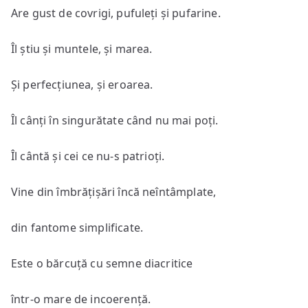
Are gust de covrigi, pufuleți și pufarine.
Îl știu și muntele, și marea.
Și perfecțiunea, și eroarea.
Îl cânți în singurătate când nu mai poți.
Îl cântă și cei ce nu-s patrioți.
Vine din îmbrățișări încă neîntâmplate,
din fantome simplificate.
Este o bărcuță cu semne diacritice
într-o mare de incoerență.