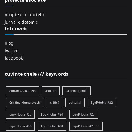
proiecte asociate
o
r
noaptea instinctelor
:
jurnal eidotomic
Interweb
blog
twitter
facebook
cuvinte cheie /// keywords
Adrian Grauenfels
articole
ca prin oglindă
Cristina Nemerovschi
critică
editorial
EgoPHobia #22
EgoPHobia #23
EgoPHobia #24
EgoPHobia #25
EgoPHobia #26
EgoPHobia #28
EgoPHobia #29-30