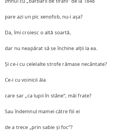
Imnul cu „barbarii de tirani“ de la 1848
pare azi un pic xenofob, nu-i așa?
Da, îmi croiesc o altă soartă,
dar nu neapărat să se închine alții la ea.
Și ce-i cu celelalte strofe rămase necântate?
Ce-i cu voinicii ăia
care sar „ca lupii în stâne“, măi frate?
Sau îndemnul mamei către fiii ei
de a trece „prin sabie și foc“?