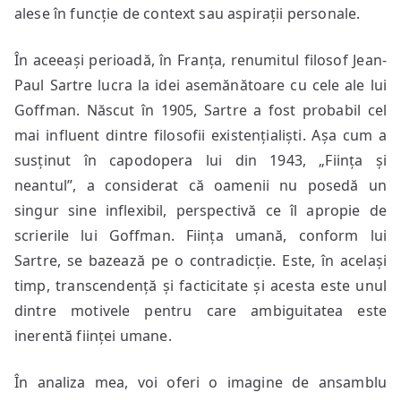
alese în funcție de context sau aspirații personale.
În aceeași perioadă, în Franța, renumitul filosof Jean-
Paul Sartre lucra la idei asemănătoare cu cele ale lui
Goffman. Născut în 1905, Sartre a fost probabil cel
mai influent dintre filosofii existențialiști. Așa cum a
susținut în capodopera lui din 1943, „Ființa și
neantul”, a considerat că oamenii nu posedă un
singur sine inflexibil, perspectivă ce îl apropie de
scrierile lui Goffman. Ființa umană, conform lui
Sartre, se bazează pe o contradicție. Este, în același
timp, transcendență și facticitate și acesta este unul
dintre motivele pentru care ambiguitatea este
inerentă ființei umane.
În analiza mea, voi oferi o imagine de ansamblu