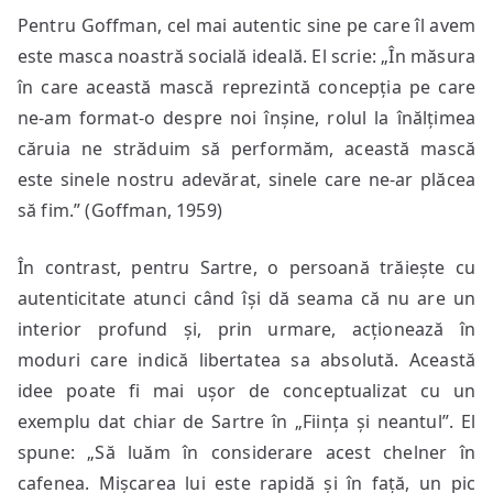
Pentru Goffman, cel mai autentic sine pe care îl avem
este masca noastră socială ideală. El scrie: „În măsura
în care această mască reprezintă concepția pe care
ne-am format-o despre noi înșine, rolul la înălțimea
căruia ne străduim să performăm, această mască
este sinele nostru adevărat, sinele care ne-ar plăcea
să fim.” (Goffman, 1959)
În contrast, pentru Sartre, o persoană trăiește cu
autenticitate atunci când își dă seama că nu are un
interior profund și, prin urmare, acționează în
moduri care indică libertatea sa absolută. Această
idee poate fi mai ușor de conceptualizat cu un
exemplu dat chiar de Sartre în „Ființa și neantul”. El
spune: „Să luăm în considerare acest chelner în
cafenea. Mișcarea lui este rapidă și în față, un pic