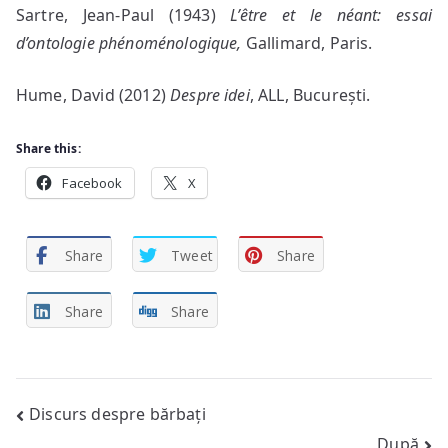
Sartre, Jean-Paul (1943)
L’être et le néant: essai
d’ontologie phénoménologique,
Gallimard, Paris.
Hume, David (2012)
Despre idei
, ALL, București.
Share this:
Facebook
X
Share
Tweet
Share
Share
Share
Post
Discurs despre bărbați
După