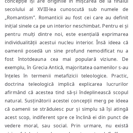
concepție își are originile în mișcarea de la finalul
secolului al XVIII-lea cunoscută sub numele de
„Romantism”. Romanticii au fost cei care au definit
inițial sinele ca pe un interior neschimbat. Pentru ei și
pentru mulți dintre noi, este esențială exprimarea
individualității acestui nucleu interior. Însă ideea că
oamenii posedă un sine profund nemodificat nu a
fost întotdeauna cea mai populară viziune. De
exemplu, în Grecia Antică, majoritatea oamenilor s-au
înțeles în termenii metafizicii teleologice. Practic,
doctrina teleologică implică explicarea lucrurilor
afirmând că acestea tind să-și îndeplinească scopul
natural. Susținătorii acestei concepții merg pe ideea
că oamenii se străduiesc pur și simplu să își atingă
acest scop, indiferent spre ce înclină ei din punct de
vedere moral, sau social. Prin urmare, nu există