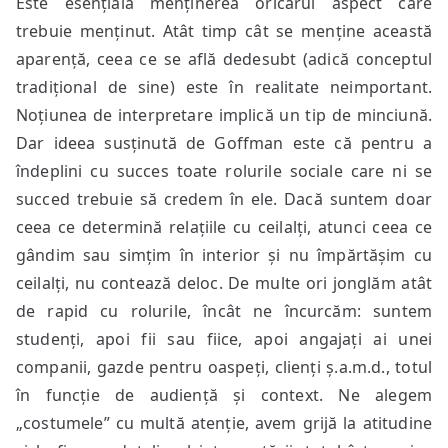
Este esențială menținerea oricărui aspect care
trebuie menținut. Atât timp cât se menține această
aparență, ceea ce se află dedesubt (adică conceptul
tradițional de sine) este în realitate neimportant.
Noțiunea de interpretare implică un tip de minciună.
Dar ideea susținută de Goffman este că pentru a
îndeplini cu succes toate rolurile sociale care ni se
succed trebuie să credem în ele. Dacă suntem doar
ceea ce determină relațiile cu ceilalți, atunci ceea ce
gândim sau simțim în interior și nu împărtășim cu
ceilalți, nu contează deloc. De multe ori jonglăm atât
de rapid cu rolurile, încât ne încurcăm: suntem
studenți, apoi fii sau fiice, apoi angajați ai unei
companii, gazde pentru oaspeți, clienți ș.a.m.d., totul
în funcție de audiență și context. Ne alegem
„costumele” cu multă atenție, avem grijă la atitudine