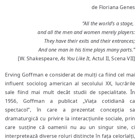
Sinele
de Floriana Genes
ca
identitate
“All the world’s a stage,
socială
and all the men and women merely players:
They have their exits and their entrances;
And one man in his time plays many parts.”
[W. Shakespeare,
As You Like It
, Actul II, Scena VII]
Erving Goffman e considerat de mulți ca fiind cel mai
influent sociolog american al secolului XX, lucrările
sale fiind mai mult decât studii de specialitate. În
1956, Goffman a publicat „Viața cotidiană ca
spectacol”, în care a prezentat concepția sa
dramaturgică cu privire la interacțiunile sociale, prin
care susține că oamenii nu au un singur sine, ci
interpretează diverse roluri distincte în fața celorlalți,