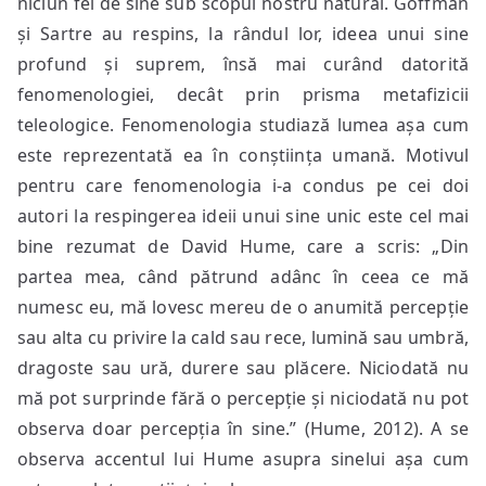
niciun fel de sine sub scopul nostru natural. Goffman
și Sartre au respins, la rândul lor, ideea unui sine
profund și suprem, însă mai curând datorită
fenomenologiei, decât prin prisma metafizicii
teleologice. Fenomenologia studiază lumea așa cum
este reprezentată ea în conștiința umană. Motivul
pentru care fenomenologia i-a condus pe cei doi
autori la respingerea ideii unui sine unic este cel mai
bine rezumat de David Hume, care a scris: „Din
partea mea, când pătrund adânc în ceea ce mă
numesc eu, mă lovesc mereu de o anumită percepție
sau alta cu privire la cald sau rece, lumină sau umbră,
dragoste sau ură, durere sau plăcere. Niciodată nu
mă pot surprinde fără o percepție și niciodată nu pot
observa doar percepția în sine.” (Hume, 2012). A se
observa accentul lui Hume asupra sinelui așa cum