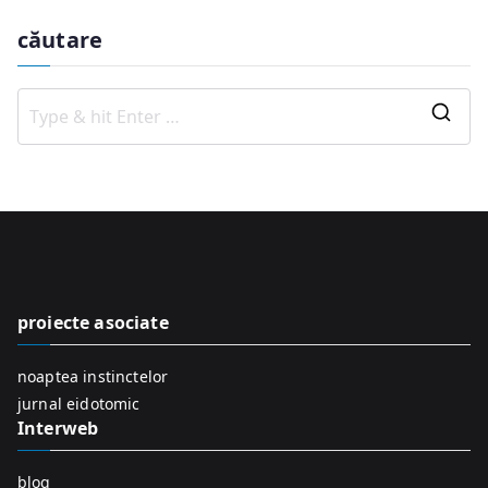
căutare
S
e
a
r
c
h
f
proiecte asociate
o
r
noaptea instinctelor
:
jurnal eidotomic
Interweb
blog