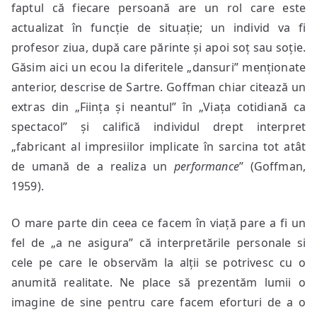
faptul că fiecare persoană are un rol care este
actualizat în funcție de situație; un individ va fi
profesor ziua, după care părinte și apoi soț sau soție.
Găsim aici un ecou la diferitele „dansuri” menționate
anterior, descrise de Sartre. Goffman chiar citează un
extras din „Ființa și neantul” în „Viața cotidiană ca
spectacol” și califică individul drept interpret
„fabricant al impresiilor implicate în sarcina tot atât
de umană de a realiza un
performance
” (Goffman,
1959).
O mare parte din ceea ce facem în viață pare a fi un
fel de „a ne asigura” că interpretările personale si
cele pe care le observăm la alții se potrivesc cu o
anumită realitate. Ne place să prezentăm lumii o
imagine de sine pentru care facem eforturi de a o