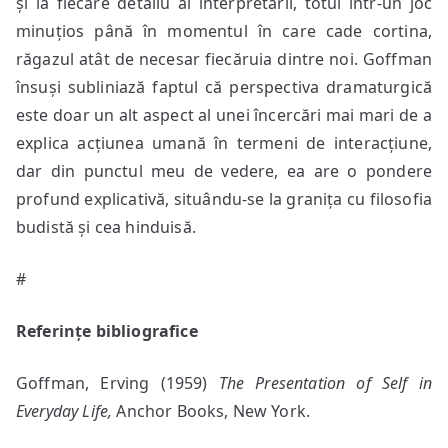
și la fiecare detaliu al interpretării, totul într-un joc
minuțios până în momentul în care cade cortina,
răgazul atât de necesar fiecăruia dintre noi. Goffman
însuși subliniază faptul că perspectiva dramaturgică
este doar un alt aspect al unei încercări mai mari de a
explica acțiunea umană în termeni de interacțiune,
dar din punctul meu de vedere, ea are o pondere
profund explicativă, situându-se la granița cu filosofia
budistă și cea hinduisă.
#
Referințe bibliografice
Goffman, Erving (1959)
The Presentation of Self in
Everyday Life,
Anchor Books, New York.