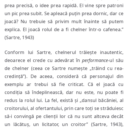
prea precisă, o idee prea rapidă. El vine spre patroni
un pic prea subit. Se apleacă puțin prea dornic, dar ce
joacă? Nu trebuie să privim mult înainte să putem
explica. El joacă rolul de a fi chelner într-o cafenea.”
(Sartre, 1943)
Conform lui Sartre, chelnerul trăiește inautentic,
deoarece el crede cu adevărat în
performance
-ul său
de chelner (ceea ce Sartre numește „trăind cu rea-
credință”). De aceea, consideră că personajul din
exemplu ar trebui să fie criticat. Că el joacă cu
condiția să îndeplinească, dar nu este, nu poate fi
redus la rolul lui. La fel, există și „dansul băcăniei, al
croitorului, al ofertantului, prin care toți se străduiesc
să-i convingă pe clienții lor că nu sunt altceva decât
un lăcătuș, un licitator, un croitor” (Sartre, 1943),