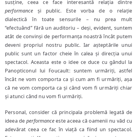
susține, ceea ce face interesantă relația dintre
performance
și public. Este vorba de o relație
dialectică în toate sensurile – nu prea mult
“efectuând” fără un auditoriu – deși, evident, suntem
atât de convinși de performanța noastră încât putem
deveni propriul nostru public. Iar așteptările unui
public sunt un factor cheie în calea și direcția unui
spectacol. Aceasta este o idee ce duce cu gândul la
Panopticonul lui Foucault: suntem urmăriți, astfel
încât ne vom comporta ca și cum am fi urmăriți, așa
că ne vom comporta ca și când vom fi urmăriți chiar
și atunci când nu vom fi urmăriți.
Personal, consider că principala problemă legată de
ideea de
performance
este aceea că oamenii nu văd cu
adevărat ceea ce fac în viață ca fiind un spectacol.