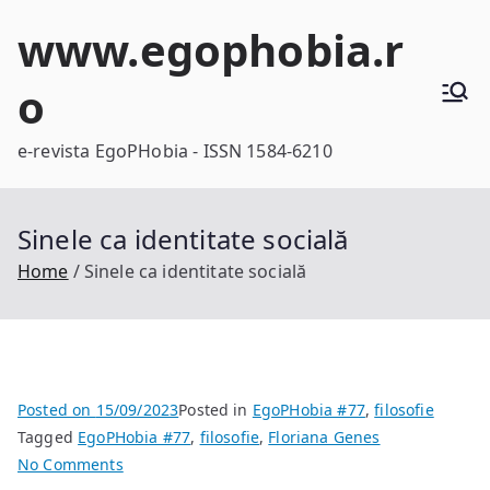
Skip
www.egophobia.r
to
content
o
e-revista EgoPHobia - ISSN 1584-6210
Sinele ca identitate socială
Home
Sinele ca identitate socială
Posted on
15/09/2023
Posted in
EgoPHobia #77
,
filosofie
Tagged
EgoPHobia #77
,
filosofie
,
Floriana Genes
on
No Comments