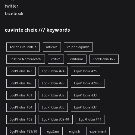
twitter
facebook
cuvinte cheie /// keywords
Adrian Grauenfels
articole
ca prin oglindă
Cristina Nemerovschi
critică
editorial
EgoPHobia #22
EgoPHobia #23
EgoPHobia #24
EgoPHobia #25
EgoPHobia #26
EgoPHobia #28
EgoPHobia #29-30
EgoPHobia #31
EgoPHobia #32
EgoPHobia #33
EgoPHobia #34
EgoPHobia #35
EgoPHobia #37
EgoPHobia #38
EgoPHobia #39-40
EgoPHobia #41
EgoPHobia #89/90
egoZaur
english
experiment