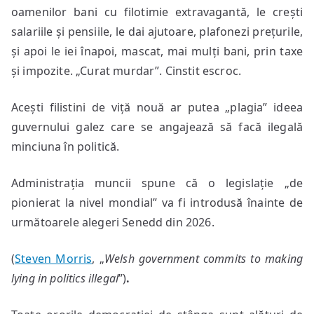
oamenilor bani cu filotimie extravagantă, le crești
salariile și pensiile, le dai ajutoare, plafonezi prețurile,
și apoi le iei înapoi, mascat, mai mulți bani, prin taxe
și impozite. „Curat murdar”. Cinstit escroc.
Acești filistini de viță nouă ar putea „plagia” ideea
guvernului galez care se angajează să facă ilegală
minciuna în politică.
Administrația muncii spune că o legislație „de
pionierat la nivel mondial” va fi introdusă înainte de
următoarele alegeri Senedd din 2026.
(
Steven Morris
, „
Welsh government commits to making
lying in politics illegal
”)
.