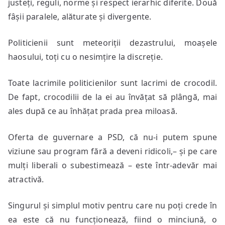
justeți, reguli, norme și respect ierarhic diferite. Două
fâșii paralele, alăturate și divergente.
Politicienii sunt meteoriții dezastrului, moașele
haosului, toți cu o nesimțire la discreție.
Toate lacrimile politicienilor sunt lacrimi de crocodil.
De fapt, crocodilii de la ei au învățat să plângă, mai
ales după ce au înhățat prada prea miloasă.
Oferta de guvernare a PSD, că nu-i putem spune
viziune sau program fără a deveni ridicoli,– și pe care
mulți liberali o subestimează – este într-adevăr mai
atractivă.
Singurul și simplul motiv pentru care nu poți crede în
ea este că nu funcționează, fiind o minciună, o