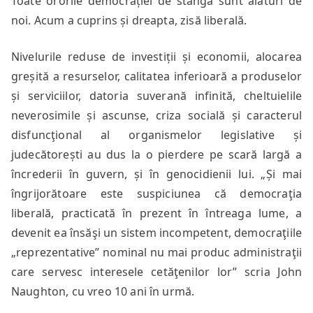
Toate ororile democrației de stânga sunt alături de
noi. Acum a cuprins și dreapta, zisă liberală.
Nivelurile reduse de investiții și economii, alocarea
greșită a resurselor, calitatea inferioară a produselor
și serviciilor, datoria suverană infinită, cheltuielile
neverosimile și ascunse, criza socială și caracterul
disfuncţional al organismelor legislative și
judecătorești au dus la o pierdere pe scară largă a
încrederii în guvern, și în genocidienii lui. „Și mai
îngrijorătoare este suspiciunea că democraţia
liberală, practicată în prezent în întreaga lume, a
devenit ea însăşi un sistem incompetent, democraţiile
„reprezentative” nominal nu mai produc administraţii
care servesc interesele cetăţenilor lor” scria John
Naughton, cu vreo 10 ani în urmă.