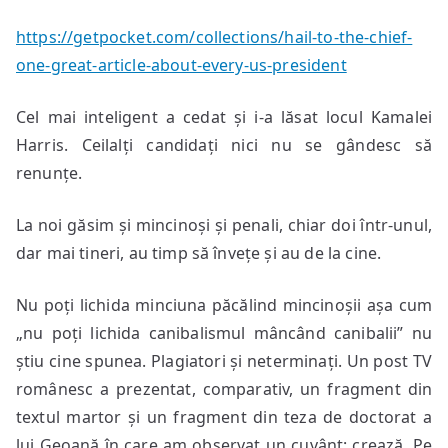
https://getpocket.com/collections/hail-to-the-chief-
one-great-article-about-every-us-president
Cel mai inteligent a cedat și i-a lăsat locul Kamalei
Harris. Ceilalți candidați nici nu se gândesc să
renunțe.
La noi găsim și mincinoși și penali, chiar doi într-unul,
dar mai tineri, au timp să învețe și au de la cine.
Nu poți lichida minciuna păcălind mincinoșii așa cum
„nu poți lichida canibalismul mâncând canibalii” nu
știu cine spunea. Plagiatori și neterminați. Un post TV
românesc a prezentat, comparativ, un fragment din
textul martor și un fragment din teza de doctorat a
lui Geoană în care am observat un cuvânt: crează. Pe