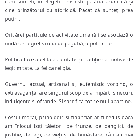
cum sunteți, înțelegeți cine este jucăria aruncată și
cine prinzătorul cu sforicică. Păcat că sunteți prea
puțini.
Oricărei particule de activitate umană i se asociază o
undă de regret și una de pagubă, o politichie.
Politica face apel la autoritate și tradiție ca motive de
legitimitate. La fel ca religia.
Guvernul actual, artizanal și, eufemistic vorbind, o
extravaganță, are singurul scop de a împărți sinecuri,
indulgențe și ofrande. Și sacrifică tot ce nu-i aparține.
Costul moral, psihologic și financiar ar fi redus dacă
am înlocui toți tăietorii de frunze, de panglici, de
justiție, de legi, de vieți și de bunăstare, câți au mai