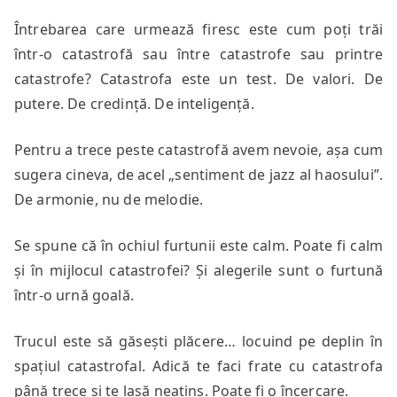
Întrebarea care urmează firesc este cum poți trăi
într-o catastrofă sau între catastrofe sau printre
catastrofe? Catastrofa este un test. De valori. De
putere. De credință. De inteligență.
Pentru a trece peste catastrofă avem nevoie, așa cum
sugera cineva, de acel „sentiment de jazz al haosului”.
De armonie, nu de melodie.
Se spune că în ochiul furtunii este calm. Poate fi calm
și în mijlocul catastrofei? Și alegerile sunt o furtună
într-o urnă goală.
Trucul este să găsești plăcere… locuind pe deplin în
spațiul catastrofal. Adică te faci frate cu catastrofa
până trece și te lasă neatins. Poate fi o încercare.