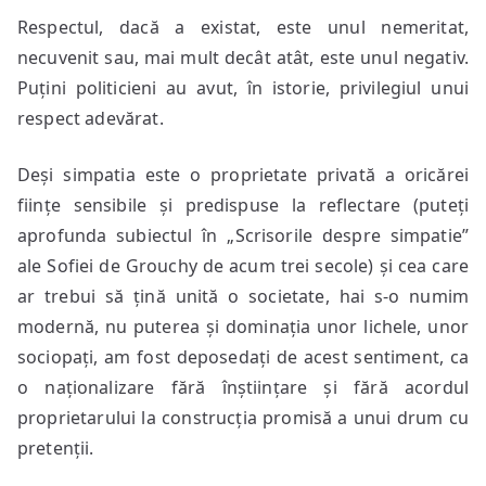
Respectul, dacă a existat, este unul nemeritat,
necuvenit sau, mai mult decât atât, este unul negativ.
Puțini politicieni au avut, în istorie, privilegiul unui
respect adevărat.
Deși simpatia este o proprietate privată a oricărei
ființe sensibile și predispuse la reflectare (puteți
aprofunda subiectul în „Scrisorile despre simpatie”
ale Sofiei de Grouchy de acum trei secole) și cea care
ar trebui să țină unită o societate, hai s-o numim
modernă, nu puterea și dominația unor lichele, unor
sociopați, am fost deposedați de acest sentiment, ca
o naționalizare fără înștiințare și fără acordul
proprietarului la construcția promisă a unui drum cu
pretenții.