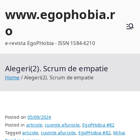
Skip
www.egophobia.r
to
content
o
e-revista EgoPHobia - ISSN 1584-6210
Alegeri(2). Scrum de empatie
Home
Alegeri(2). Scrum de empatie
Posted on
05/09/2024
Posted in
articole
,
cuvinte afurisite
,
EgoPHobia #82
Tagged
articole
,
cuvinte afurisite
,
EgoPHobia #82
,
Mihai