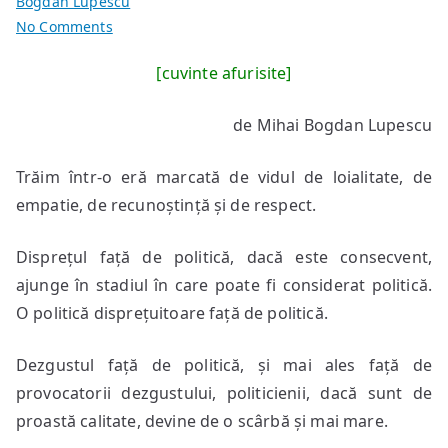
Bogdan Lupescu
on
No Comments
Alegeri(2).
[cuvinte afurisite]
Scrum
de
de Mihai Bogdan Lupescu
empatie
Trăim într-o eră marcată de vidul de loialitate, de
empatie, de recunoștință și de respect.
Disprețul față de politică, dacă este consecvent,
ajunge în stadiul în care poate fi considerat politică.
O politică disprețuitoare față de politică.
Dezgustul față de politică, și mai ales față de
provocatorii dezgustului, politicienii, dacă sunt de
proastă calitate, devine de o scârbă și mai mare.