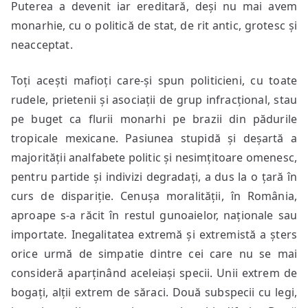
Puterea a devenit iar ereditară, deși nu mai avem
monarhie, cu o politică de stat, de rit antic, grotesc și
neacceptat.
Toți acești mafioți care-și spun politicieni, cu toate
rudele, prietenii și asociații de grup infracțional, stau
pe buget ca flurii monarhi pe brazii din pădurile
tropicale mexicane. Pasiunea stupidă și deșartă a
majorității analfabete politic și nesimțitoare omenesc,
pentru partide și indivizi degradați, a dus la o țară în
curs de dispariție. Cenușa moralității, în România,
aproape s-a răcit în restul gunoaielor, naționale sau
importate. Inegalitatea extremă și extremistă a șters
orice urmă de simpatie dintre cei care nu se mai
consideră aparținând aceleiași specii. Unii extrem de
bogați, alții extrem de săraci. Două subspecii cu legi,