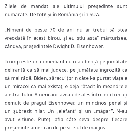
Zilele de mandat ale ultimului președinte sunt
numărate. De toți! Și în România și în SUA.
„Nimeni de peste 70 de ani nu ar trebui să stea
vreodată în acest birou, și eu știu asta” mărturisea,
cândva, președintele Dwight D. Eisenhower.
Trump este un comediant cu o audiență pe jumătate
delirantă ca să mai judece, pe jumătate îngrozită ca
să mai râdă. Biden, săracu’ (prin câte l-a purtat viața e
un miracol că mai există), e deja rătăcit în meandrele
abstractului. Americanii aveau de ales între doi trecuți
demult de pragul Eisenhower, un mincinos penal și
un șubrezit hilar. Un „elefant” și un „măgar”. N-au
avut viziune. Puteți afla câte ceva despre fiecare
președinte american de pe site-ul de mai jos.