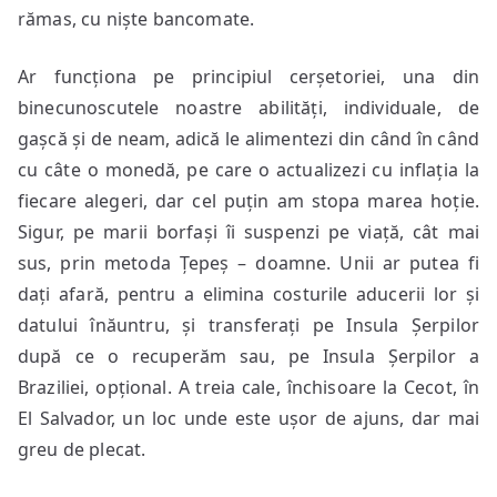
rămas, cu niște bancomate.
Ar funcționa pe principiul cerșetoriei, una din
binecunoscutele noastre abilități, individuale, de
gașcă și de neam, adică le alimentezi din când în când
cu câte o monedă, pe care o actualizezi cu inflația la
fiecare alegeri, dar cel puțin am stopa marea hoție.
Sigur, pe marii borfași îi suspenzi pe viață, cât mai
sus, prin metoda Țepeș – doamne. Unii ar putea fi
dați afară, pentru a elimina costurile aducerii lor și
datului înăuntru, și transferați pe Insula Șerpilor
după ce o recuperăm sau, pe Insula Șerpilor a
Braziliei, opțional. A treia cale, închisoare la Cecot, în
El Salvador, un loc unde este ușor de ajuns, dar mai
greu de plecat.