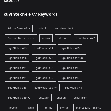
facebook
cuvinte cheie /// keywords
Adrian Grauenfels
articole
ca prin oglindă
Cristina Nemerovschi
critică
editorial
EgoPHobia #22
EgoPHobia #23
EgoPHobia #24
EgoPHobia #25
EgoPHobia #26
EgoPHobia #28
EgoPHobia #29-30
EgoPHobia #31
EgoPHobia #32
EgoPHobia #33
EgoPHobia #34
EgoPHobia #35
EgoPHobia #37
EgoPHobia #38
EgoPHobia #39-40
EgoPHobia #41
EgoPHobia #89/90
egoZaur
english
experiment
filosofie
imagini
interviu
invitat
Marius-Iulian Stancu