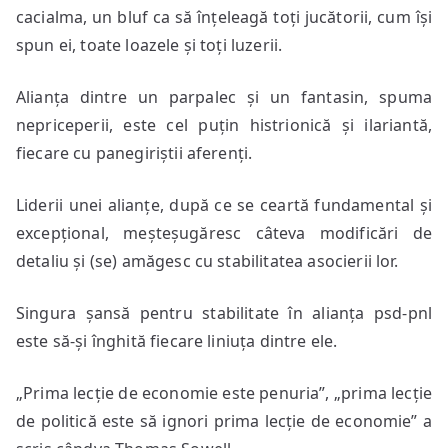
cacialma, un bluf ca să înțeleagă toți jucătorii, cum își
spun ei, toate loazele și toți luzerii.
Alianța dintre un parpalec și un fantasin, spuma
nepriceperii, este cel puțin histrionică și ilariantă,
fiecare cu panegiriștii aferenți.
Liderii unei alianțe, după ce se ceartă fundamental și
excepțional, meșteșugăresc câteva modificări de
detaliu și (se) amăgesc cu stabilitatea asocierii lor.
Singura șansă pentru stabilitate în alianța psd-pnl
este să-și înghită fiecare liniuța dintre ele.
„Prima lecție de economie este penuria”, „prima lecție
de politică este să ignori prima lecție de economie” a