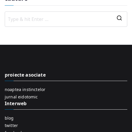
S
e
a
r
c
h
f
proiecte asociate
o
r
noaptea instinctelor
:
jurnal eidotomic
Interweb
blog
twitter