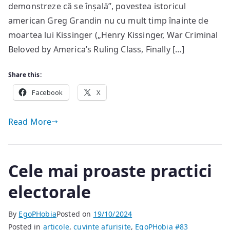
totuși
demonstreze că se înșală”, povestea istoricul
atât
american Greg Grandin nu cu mult timp înainte de
de
moartea lui Kissinger („Henry Kissinger, War Criminal
liberi
Beloved by America’s Ruling Class, Finally […]
în
2025!
Share this:
Facebook
X
Read More
Cele mai proaste practici
electorale
By
EgoPHobia
Posted on
19/10/2024
Posted in
articole
,
cuvinte afurisite
,
EgoPHobia #83