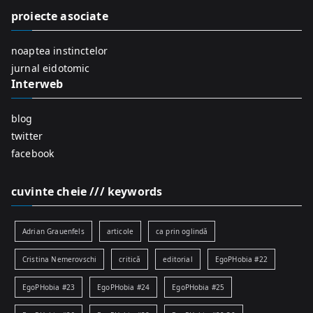
f
proiecte asociate
o
r
noaptea instinctelor
:
jurnal eidotomic
Interweb
blog
twitter
facebook
cuvinte cheie /// keywords
Adrian Grauenfels
articole
ca prin oglindă
Cristina Nemerovschi
critică
editorial
EgoPHobia #22
EgoPHobia #23
EgoPHobia #24
EgoPHobia #25