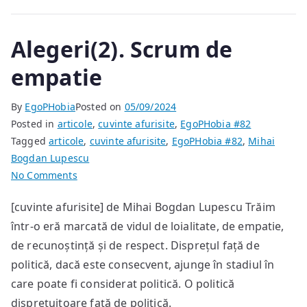
Alegeri(2). Scrum de
empatie
By
EgoPHobia
Posted on
05/09/2024
Posted in
articole
,
cuvinte afurisite
,
EgoPHobia #82
Tagged
articole
,
cuvinte afurisite
,
EgoPHobia #82
,
Mihai
Bogdan Lupescu
on
No Comments
Alegeri(2).
[cuvinte afurisite] de Mihai Bogdan Lupescu Trăim
Scrum
într-o eră marcată de vidul de loialitate, de empatie,
de
empatie
de recunoștință și de respect. Disprețul față de
politică, dacă este consecvent, ajunge în stadiul în
care poate fi considerat politică. O politică
disprețuitoare față de politică.