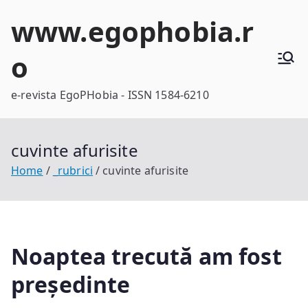
Skip
www.egophobia.r
to
content
o
e-revista EgoPHobia - ISSN 1584-6210
cuvinte afurisite
Home
_rubrici
cuvinte afurisite
Noaptea trecută am fost
președinte