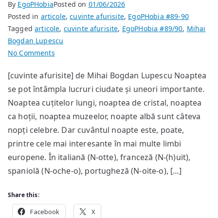
By
EgoPHobia
Posted on
01/06/2026
Posted in
articole
,
cuvinte afurisite
,
EgoPHobia #89-90
Tagged
articole
,
cuvinte afurisite
,
EgoPHobia #89/90
,
Mihai
Bogdan Lupescu
on
No Comments
Noaptea
[cuvinte afurisite] de Mihai Bogdan Lupescu Noaptea
trecută
se pot întâmpla lucruri ciudate și uneori importante.
am
fost
Noaptea cuțitelor lungi, noaptea de cristal, noaptea
președinte
ca hoții, noaptea muzeelor, noapte albă sunt câteva
nopți celebre. Dar cuvântul noapte este, poate,
printre cele mai interesante în mai multe limbi
europene. În italiană (N-otte), franceză (N-(h)uit),
spaniolă (N-oche-o), portugheză (N-oite-o), […]
Share this:
Facebook
X