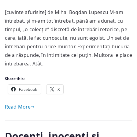
Întrebări
[cuvinte afurisite] de Mihai Bogdan Lupescu M-am
comode
întrebat, și m-am tot întrebat, până am adunat, cu
și
durabile
timpul, „o colecție” discretă de întrebări retorice, pe
care, iată, le fac cunoscute, nu sunt egoist. Un set de
întrebări pentru orice muritor. Experimentați bucuria
de a răspunde, în intimitate cel puțin. Multora le place
întrebarea. Atât.
Share this:
Facebook
X
Read More
Docenți, inocenți și