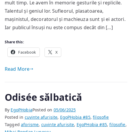
mult timp. Le avem în memorie gesturile și replicile.
Talentul și geniul lor. Sufleorul, plasatoarea,
mașinistul, decoratorul și machieuza sunt și ei actori.
Iar publicul însuși nu este compus decât din […]
Share this:
Facebook
X
Read More
Odisée sălbatică
By
EgoPHobia
Posted on
05/06/2025
Posted in
cuvinte afurisite
,
EgoPHobia #85
,
filosofie
Tagged
aforisme
,
cuvinte afurisite
,
EgoPHobia #85
,
filosofie
,
Mihai Bogdan Lupescu