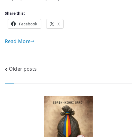
Share this:
Facebook
X
Read More
Posts
Older posts
navigation