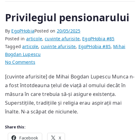
Privilegiul pensionarului
By
EgoPHobia
Posted on
20/05/2025
Posted in
articole
,
cuvinte afurisite
,
EgoPHobia #85
Tagged
articole
,
cuvinte afurisite
,
EgoPHobia #85
,
Mihai
Bogdan Lupescu
on
No Comments
Privilegiul
[cuvinte afurisite] de Mihai Bogdan Lupescu Munca n-
pensionarului
a fost întotdeauna țelul de viață al omului decât în
măsura în care trebuia să-și asigure existența.
Superstițiile, tradițiile și religia erau aspirații mai
înalte. N-a scăpat de niciunele.
Share this:
Facebook
X