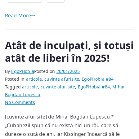
Read More
Atât de inculpați, și totuși
atât de liberi în 2025!
By
EgoPHobia
Posted on
20/01/2025
Posted in
articole
,
cuvinte afurisite
,
EgoPHobia #84
Tagged
articole
,
cuvinte afurisite
,
EgoPHobia #84
,
Mihai
Bogdan Lupescu
on
No Comments
Atât
[cuvinte afurisite] de Mihai Bogdan Lupescu *
de
„Cubanezii spun că nu există nici un rău care să
inculpați,
și
dureze o sută de ani, iar Kissinger încearcă să le