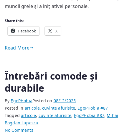
muncii grele și a inițiativei personale.
Share this:
Facebook
X
Read More
Întrebări comode și
durabile
By
EgoPHobia
Posted on
08/12/2025
Posted in
articole
,
cuvinte afurisite
,
EgoPHobia #87
Tagged
articole
,
cuvinte afurisite
,
EgoPHobia #87
,
Mihai
Bogdan Lupescu
on
No Comments