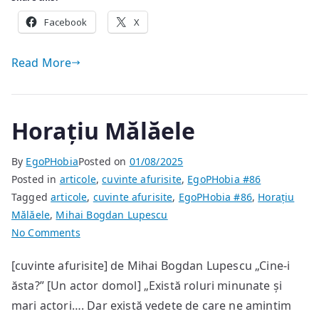
Facebook
X
Read More
Horațiu Mălăele
By
EgoPHobia
Posted on
01/08/2025
Posted in
articole
,
cuvinte afurisite
,
EgoPHobia #86
Tagged
articole
,
cuvinte afurisite
,
EgoPHobia #86
,
Horațiu
Mălăele
,
Mihai Bogdan Lupescu
on
No Comments
Horațiu
[cuvinte afurisite] de Mihai Bogdan Lupescu „Cine-i
Mălăele
ăsta?” [Un actor domol] „Există roluri minunate și
mari actori…. Dar există vedete de care ne amintim