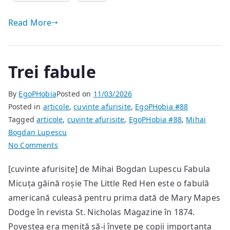
Read More
Trei fabule
By
EgoPHobia
Posted on
11/03/2026
Posted in
articole
,
cuvinte afurisite
,
EgoPHobia #88
Tagged
articole
,
cuvinte afurisite
,
EgoPHobia #88
,
Mihai
Bogdan Lupescu
on
No Comments
Trei
[cuvinte afurisite] de Mihai Bogdan Lupescu Fabula
fabule
Micuța găină roșie The Little Red Hen este o fabulă
americană culeasă pentru prima dată de Mary Mapes
Dodge în revista St. Nicholas Magazine în 1874.
Povestea era menită să-i învețe pe copii importanța