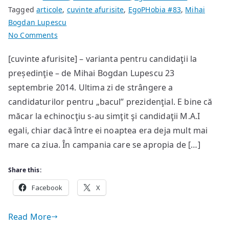
Tagged
articole
,
cuvinte afurisite
,
EgoPHobia #83
,
Mihai
Bogdan Lupescu
on
No Comments
Cele
[cuvinte afurisite] – varianta pentru candidaţii la
mai
președinţie – de Mihai Bogdan Lupescu 23
proaste
practici
septembrie 2014. Ultima zi de strângere a
electorale
candidaturilor pentru „bacul” prezidenţial. E bine că
măcar la echinocţiu s-au simţit şi candidaţii M.A.I
egali, chiar dacă între ei noaptea era deja mult mai
mare ca ziua. În campania care se apropia de […]
Share this:
Facebook
X
Read More