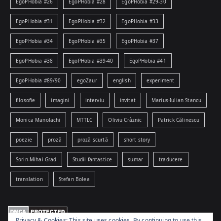
EgoPHobia #26
EgoPHobia #28
EgoPHobia #29-30
EgoPHobia #31
EgoPHobia #32
EgoPHobia #33
EgoPHobia #34
EgoPHobia #35
EgoPHobia #37
EgoPHobia #38
EgoPHobia #39-40
EgoPHobia #41
EgoPHobia #89/90
egoZaur
english
experiment
filosofie
imagini
interviu
invitat
Marius-Iulian Stancu
Monica Manolachi
MTTLC
Oliviu Crâznic
Patrick Călinescu
poezie
proză
proză scurtă
short story
Sorin-Mihai Grad
Studii fantastice
sumar
traducere
translation
Ștefan Bolea
Privacy & Cookies: This site uses cookies. By continuing to use this