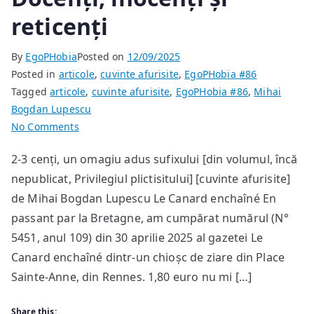
reticenți
By
EgoPHobia
Posted on
12/09/2025
Posted in
articole
,
cuvinte afurisite
,
EgoPHobia #86
Tagged
articole
,
cuvinte afurisite
,
EgoPHobia #86
,
Mihai
Bogdan Lupescu
on
No Comments
Docenți,
2-3 cenți, un omagiu adus sufixului [din volumul, încă
inocenți
nepublicat, Privilegiul plictisitului] [cuvinte afurisite]
și
reticenți
de Mihai Bogdan Lupescu Le Canard enchaîné En
passant par la Bretagne, am cumpărat numărul (N°
5451, anul 109) din 30 aprilie 2025 al gazetei Le
Canard enchaîné dintr-un chioșc de ziare din Place
Sainte-Anne, din Rennes. 1,80 euro nu mi […]
Share this: