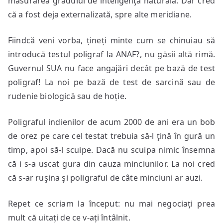
măsurarea gradului de inteligenţă naturală. Dar cred
că a fost deja externalizată, spre alte meridiane.
Fiindcă veni vorba, țineți minte cum se chinuiau să
introducă testul poligraf la ANAF?, nu găsii altă rimă.
Guvernul SUA nu face angajări decât pe bază de test
poligraf! La noi pe bază de test de sarcină sau de
rudenie biologică sau de hoție.
Poligraful indienilor de acum 2000 de ani era un bob
de orez pe care cel testat trebuia să-l ţină în gură un
timp, apoi să-l scuipe. Dacă nu scuipa nimic însemna
că i s-a uscat gura din cauza minciunilor. La noi cred
că s-ar ruşina şi poligraful de câte minciuni ar auzi.
Repet ce scriam la început: nu mai negociați prea
mult că uitați de ce v-ați întâlnit.