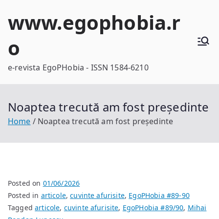
Skip
www.egophobia.r
to
content
o
e-revista EgoPHobia - ISSN 1584-6210
Noaptea trecută am fost președinte
Home
Noaptea trecută am fost președinte
Posted on
01/06/2026
Posted in
articole
,
cuvinte afurisite
,
EgoPHobia #89-90
Tagged
articole
,
cuvinte afurisite
,
EgoPHobia #89/90
,
Mihai