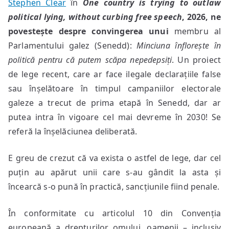
Stephen Clear
în
One country is trying to outlaw
political lying, without curbing free speech
, 2026, ne
povestește despre convingerea unui
membru al
Parlamentului galez (Senedd):
Minciuna înflorește în
politică pentru că putem scăpa nepedepsiți
. Un proiect
de lege recent, care ar face ilegale declarațiile false
sau înșelătoare în timpul campaniilor electorale
galeze a trecut de prima etapă în Senedd, dar ar
putea intra în vigoare cel mai devreme în 2030! Se
referă la înșelăciunea deliberată.
E greu de crezut că va exista o astfel de lege, dar cel
puțin au apărut unii care s-au gândit la asta și
încearcă s-o pună în practică, sancțiunile fiind penale.
În conformitate cu articolul 10 din Convenția
europeană a drepturilor omului, oamenii – inclusiv