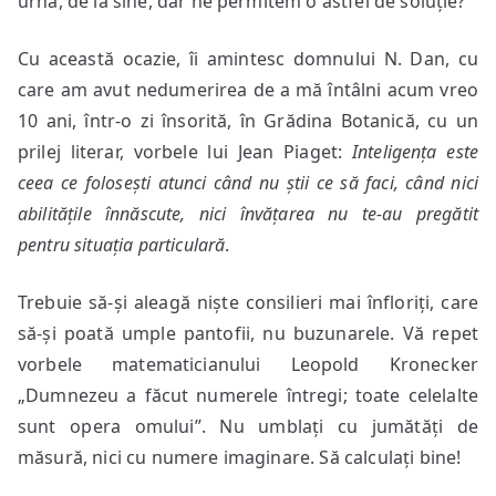
urnă, de la sine, dar ne permitem o astfel de soluție?
Cu această ocazie, îi amintesc domnului N. Dan, cu
care am avut nedumerirea de a mă întâlni acum vreo
10 ani, într-o zi însorită, în Grădina Botanică, cu un
prilej literar, vorbele lui Jean Piaget:
I
nteligența este
ceea ce folosești atunci când nu știi ce să faci, când nici
abilitățile înnăscute, nici învățarea nu te-au pregătit
pentru situația particulară
.
Trebuie să-și aleagă niște consilieri mai înfloriți, care
să-și poată umple pantofii, nu buzunarele. Vă repet
vorbele matematicianului Leopold Kronecker
„Dumnezeu a făcut numerele întregi; toate celelalte
sunt opera omului”. Nu umblați cu jumătăți de
măsură, nici cu numere imaginare. Să calculați bine!