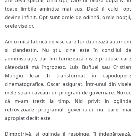
are ceva special, cifra opt, care urmează după N, în
toate limbile amintite mai sus. Dacă îl culci, opt
devine infinit. Opt sunt orele de odihnă, orele nopții,
orele viselor.
Am o mică fabrică de vise care funcționează autonom
și clandestin. Nu știu cine este în consiliul de
administrație, dar îmi furnizează niște produse care
câteodată mă îngrozesc. Luis Buñuel sau Cristian
Mungiu le-ar fi transformat în capodopere
cinematografice. Oscar asigurat. Într-unul din visele
mele stranii aveam un program de guvernare. Noroc
că m-am trezit la timp. Nici privit în oglinda
retrovizoare programul guvernului nu pare mai
apropiat decât este.
Dimpotrivă, şi oglinda îl respinge, îl îndepărtează.