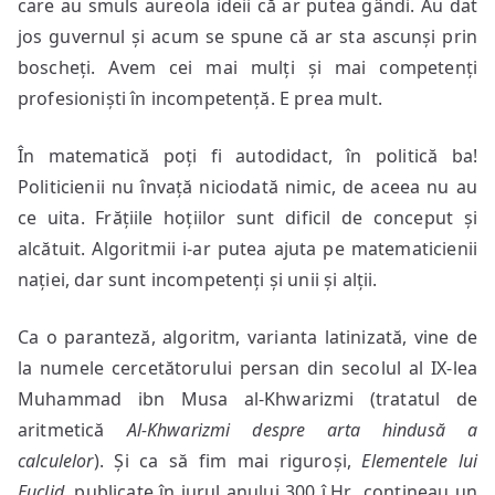
care au smuls aureola ideii că ar putea gândi. Au dat
jos guvernul și acum se spune că ar sta ascunși prin
boscheți. Avem cei mai mulți și mai competenți
profesioniști în incompetență. E prea mult.
În matematică poți fi autodidact, în politică ba!
Politicienii nu învață niciodată nimic, de aceea nu au
ce uita. Frățiile hoțiilor sunt dificil de conceput și
alcătuit. Algoritmii i-ar putea ajuta pe matematicienii
nației, dar sunt incompetenți și unii și alții.
Ca o paranteză, algoritm, varianta latinizată, vine de
la numele cercetătorului persan din secolul al IX-lea
Muhammad ibn Musa al-Khwarizmi (tratatul de
aritmetică
Al-Khwarizmi despre arta hindusă a
calculelor
). Și ca să fim mai riguroși,
Elementele lui
Euclid
, publicate în jurul anului 300 î.Hr., conțineau un