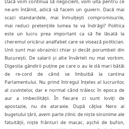
Dacă vom continua să negociem, vom uita pentru ce
ne-am întâlnit, adică să facem un guvern. Dacă mai
scazi standardele, mai înmulțești compromisurile,
mai reduci pretențiile lumea te va îndrăgi? Politica
este un lucru prea important ca să fie lăsată la
cheremul oricărui analfabet care se visează politician.
Unii sunt mai obraznici chiar și decât porumbeii din
București. De salarii și alte învârteli nu mai vorbim.
Digestia gândirii puține pe care o au le dă mari bătăi
de re-cord de când se îmbuibă la cantina
Parlamentului. Nu prind întregul înțeles al lucrurilor,
al cuvintelor, dar e normal când trăiesc în epoca de
aur a imbecilității. În fiecare zi sunt loviți de
apostazie, nu de ataraxie. După câțiva Nero ai
bugetului țării, avem parte zilnic de niște sinonime ale
fatuității, niște frânturi de macac, așchii de bufon,