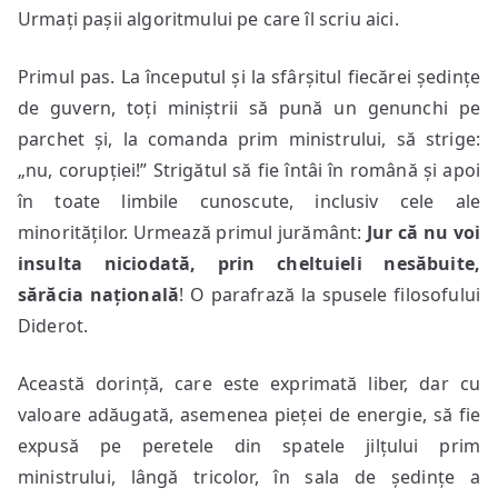
Urmați pașii algoritmului pe care îl scriu aici.
Primul pas. La începutul și la sfârșitul fiecărei ședințe
de guvern, toți miniștrii să pună un genunchi pe
parchet și, la comanda prim ministrului, să strige:
„nu, corupției!” Strigătul să fie întâi în română și apoi
în toate limbile cunoscute, inclusiv cele ale
minorităților. Urmează primul jurământ:
Jur că nu voi
insulta niciodată, prin cheltuieli nesăbuite,
sărăcia națională
! O parafrază la spusele filosofului
Diderot.
Această dorință, care este exprimată liber, dar cu
valoare adăugată, asemenea pieței de energie, să fie
expusă pe peretele din spatele jilțului prim
ministrului, lângă tricolor, în sala de ședințe a