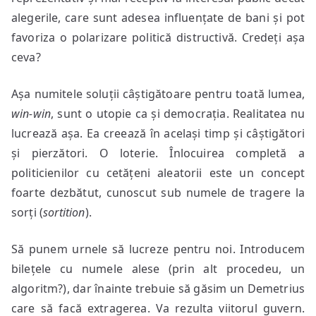
alegerile, care sunt adesea influențate de bani și pot
favoriza o polarizare politică distructivă. Credeți așa
ceva?
Așa numitele soluții câștigătoare pentru toată lumea,
win-win
, sunt o utopie ca și democrația. Realitatea nu
lucrează așa. Ea creează în același timp și câștigători
și pierzători. O loterie. Înlocuirea completă a
politicienilor cu cetățeni aleatorii este un concept
foarte dezbătut, cunoscut sub numele de tragere la
sorți (
sortition
).
Să punem urnele să lucreze pentru noi. Introducem
bilețele cu numele alese (prin alt procedeu, un
algoritm?), dar înainte trebuie să găsim un Demetrius
care să facă extragerea. Va rezulta viitorul guvern.