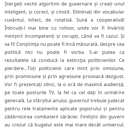
Ștergeți vechii algoritmi de guvernare și creați unul
inteligent, și corect, și cinstit. Eliminați din vocabular
cuvântul, infect, de rotativă. Sună a cooperativă!
Înlocuiți-l mai bine cu rotisor, unde vor fi învârtiți
miniștrii incompetenți și corupți, când va fi cazul. Și
va fi! Conştiinţa nu poate fi încă măsurată, despre cea
politică nici nu poate fi vorba. S-ar putea ca
rezultatele să conducă la extincţia politicienilor. Ce
pierdere…Toți politicienii care mint prin omisiune,
prin promisiune și prin agresiune provoacă dezgust.
Vor fi prezentați zilnic, la o oră de maximă audiență,
pe toate posturile TV, la fel ca cei dați în urmărire
generală. La sfârșitul anului, guvernul trebuie judecat
pentru rele tratamente aplicate poporului și pentru
zădărnicirea combaterii sărăciei. Finitiștii din guvern
au crezut că bugetul este mai mare decât universul.