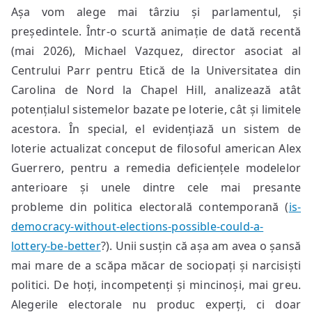
Așa vom alege mai târziu și parlamentul, și
președintele. Într-o scurtă animație de dată recentă
(mai 2026), Michael Vazquez, director asociat al
Centrului Parr pentru Etică de la Universitatea din
Carolina de Nord la Chapel Hill, analizează atât
potențialul sistemelor bazate pe loterie, cât și limitele
acestora. În special, el evidențiază un sistem de
loterie actualizat conceput de filosoful american Alex
Guerrero, pentru a remedia deficiențele modelelor
anterioare și unele dintre cele mai presante
probleme din politica electorală contemporană (
is-
democracy-without-elections-possible-could-a-
lottery-be-better
?). Unii susțin că așa am avea o șansă
mai mare de a scăpa măcar de sociopați și narcisiști
politici. De hoți, incompetenți și mincinoși, mai greu.
Alegerile electorale nu produc experți, ci doar