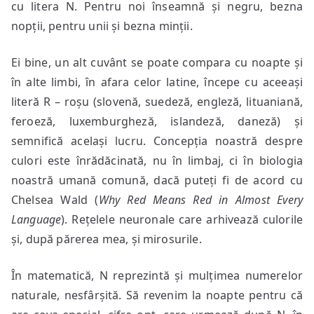
cu litera N. Pentru noi înseamnă și negru, bezna
nopții, pentru unii și bezna minții.
Ei bine, un alt cuvânt se poate compara cu noapte și
în alte limbi, în afara celor latine, începe cu aceeași
literă R – roșu (slovenă, suedeză, engleză, lituaniană,
feroeză, luxemburgheză, islandeză, daneză) și
semnifică același lucru. Concepția noastră despre
culori este înrădăcinată, nu în limbaj, ci în biologia
noastră umană comună, dacă puteți fi de acord cu
Chelsea Wald (
Why Red Means Red in Almost Every
Language
). Rețelele neuronale care arhivează culorile
și, după părerea mea, și mirosurile.
În matematică, N reprezintă și mulțimea numerelor
naturale, nesfârșită. Să revenim la noapte pentru că