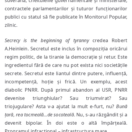
suverană, cheltuielile guvernamentale și ministeriale,
contractele parlamentarilor și tuturor funcționarilor
publici cu statul să fie publicate în Monitorul Popular,
zilnic.
Secrecy is the beginning of tyranny
credea Robert
A.Heinlein. Secretul este inclus în compoziția oricărui
regim politic, de la tiranie la democrație și retur. Este
ingredientul fără de care nu pot exista nici societățile
secrete. Secretul este liantul dintre putere, influență,
incompetență, hoție și frică. Un exemplu, acest
diabolic PNRR. După primul abandon al USR, PNRR
devenise triunghiular? Sau triumvirat? Sau
triojugulare? Asta v-a ajutat la mult e-furt, nu?
Bună
țară, rea tocmeală…de socoteală
. Nu, s-au răzgândit și a
devenit bipolar. În doi este o altă împărțeală.
Programul infracțional – infrastructura mare.