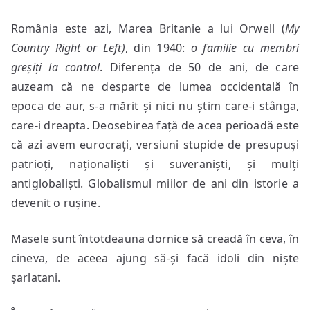
România este azi, Marea Britanie a lui Orwell (
My
Country Right or Left)
, din 1940:
o familie cu membri
greșiți la control
. Diferența de 50 de ani, de care
auzeam că ne desparte de lumea occidentală în
epoca de aur, s-a mărit și nici nu știm care-i stânga,
care-i dreapta. Deosebirea față de acea perioadă este
că azi avem eurocrați, versiuni stupide de presupuși
patrioți, naționaliști și suveraniști, și mulți
antiglobaliști. Globalismul miilor de ani din istorie a
devenit o rușine.
Masele sunt întotdeauna dornice să creadă în ceva, în
cineva, de aceea ajung să-și facă idoli din niște
șarlatani.