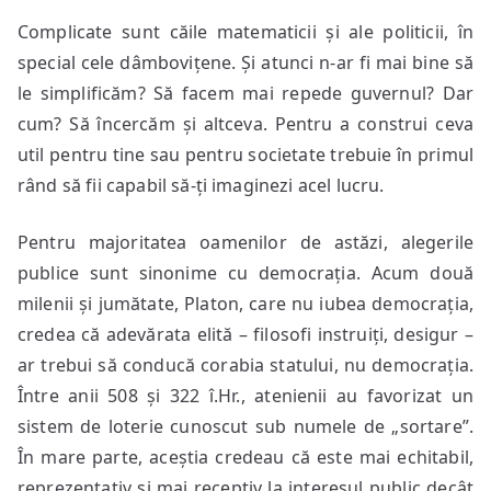
Complicate sunt căile matematicii și ale politicii, în
special cele dâmbovițene. Și atunci n-ar fi mai bine să
le simplificăm? Să facem mai repede guvernul? Dar
cum? Să încercăm și altceva. Pentru a construi ceva
util pentru tine sau pentru societate trebuie în primul
rând să fii capabil să-ți imaginezi acel lucru.
Pentru majoritatea oamenilor de astăzi, alegerile
publice sunt sinonime cu democrația. Acum două
milenii și jumătate, Platon, care nu iubea democrația,
credea că adevărata elită – filosofi instruiți, desigur –
ar trebui să conducă corabia statului, nu democrația.
Între anii 508 și 322 î.Hr., atenienii au favorizat un
sistem de loterie cunoscut sub numele de „sortare”.
În mare parte, aceștia credeau că este mai echitabil,
reprezentativ și mai receptiv la interesul public decât