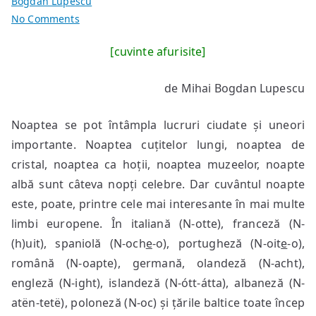
Bogdan Lupescu
on
No Comments
Noaptea
[cuvinte afurisite]
trecută
am
de Mihai Bogdan Lupescu
fost
președinte
Noaptea se pot întâmpla lucruri ciudate și uneori
importante. Noaptea cuțitelor lungi, noaptea de
cristal, noaptea ca hoții, noaptea muzeelor, noapte
albă sunt câteva nopți celebre. Dar cuvântul noapte
este, poate, printre cele mai interesante în mai multe
limbi europene. În italiană (N-otte), franceză (N-
(h)uit), spaniolă (N-och
e
-o), portugheză (N-oit
e
-o),
română (N-oapte), germană, olandeză (N-acht),
engleză (N-ight), islandeză (N-ótt-átta), albaneză (N-
atën-tetë), poloneză (N-oc) și țările baltice toate încep