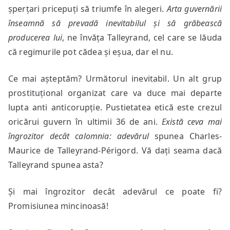
șperțari pricepuți să triumfe în alegeri.
Arta guvernării
înseamnă să prevadă inevitabilul și să grăbească
producerea lui
, ne învăța Talleyrand, cel care se lăuda
că regimurile pot cădea și eșua, dar el nu.
Ce mai așteptăm? Următorul inevitabil. Un alt grup
prostituțional organizat care va duce mai departe
lupta anti anticorupție. Pustietatea etică este crezul
oricărui guvern în ultimii 36 de ani.
Există ceva mai
îngrozitor decât calomnia: adevărul
spunea Charles-
Maurice de Talleyrand-Périgord. Vă dați seama dacă
Talleyrand spunea asta?
Și mai îngrozitor decât adevărul ce poate fi?
Promisiunea mincinoasă!