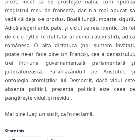
Încet, încet că se prostește nația, cum spunea
magistrul meu de franceză, dar n-a mai apucat să
vadă că deja s-a produs. Boală lungă, moarte sigură.
Adică alegeri anticipate, și ciclul se reia identic. Un fel
de ciclu Tytler (ciclul fatal al democrației) știrb, adică
românesc. O altă dictatură (noi suntem învățați,
poate ne-ar face bine un Franco), cea a dezastrului,
trei într-una, guvernamentală, parlamentară și
judecătorească. Parafrazându-l pe Aristotel, și
ontologia atomiștilor lui Democrit, dacă vidul este
absența politicii, prezența politicii este ceea ce
pângărește vidul, și nevidul.
Mai bine luați un sucit, ca în reclamă.
Share this: