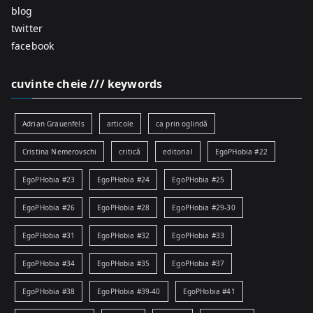
blog
twitter
facebook
cuvinte cheie /// keywords
Adrian Grauenfels
articole
ca prin oglindă
Cristina Nemerovschi
critică
editorial
EgoPHobia #22
EgoPHobia #23
EgoPHobia #24
EgoPHobia #25
EgoPHobia #26
EgoPHobia #28
EgoPHobia #29-30
EgoPHobia #31
EgoPHobia #32
EgoPHobia #33
EgoPHobia #34
EgoPHobia #35
EgoPHobia #37
EgoPHobia #38
EgoPHobia #39-40
EgoPHobia #41