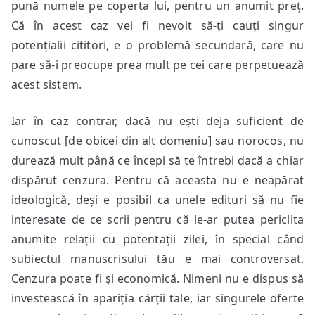
pună numele pe coperta lui, pentru un anumit preț.
Că în acest caz vei fi nevoit să-ți cauți singur
potențialii cititori, e o problemă secundară, care nu
pare să-i preocupe prea mult pe cei care perpetuează
acest sistem.
Iar în caz contrar, dacă nu ești deja suficient de
cunoscut [de obicei din alt domeniu] sau norocos, nu
durează mult până ce începi să te întrebi dacă a chiar
dispărut cenzura. Pentru că aceasta nu e neapărat
ideologică, deși e posibil ca unele edituri să nu fie
interesate de ce scrii pentru că le-ar putea periclita
anumite relații cu potentații zilei, în special când
subiectul manuscrisului tău e mai controversat.
Cenzura poate fi și economică. Nimeni nu e dispus să
investească în apariția cărții tale, iar singurele oferte