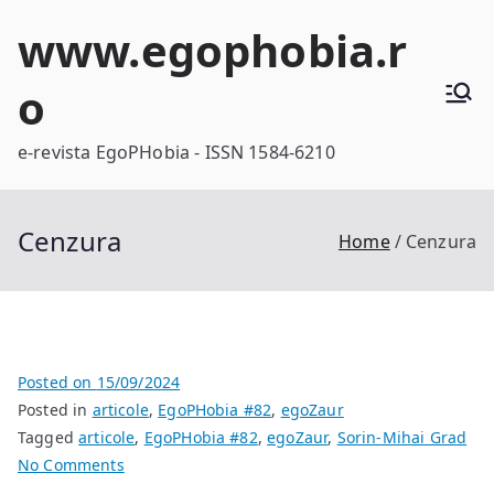
Skip
www.egophobia.r
to
content
o
e-revista EgoPHobia - ISSN 1584-6210
Cenzura
Home
Cenzura
Posted on
15/09/2024
Posted in
articole
,
EgoPHobia #82
,
egoZaur
Tagged
articole
,
EgoPHobia #82
,
egoZaur
,
Sorin-Mihai Grad
on
No Comments
Cenzura