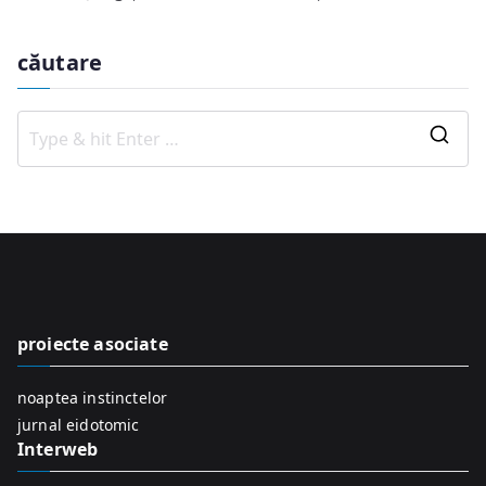
căutare
S
e
a
r
c
h
f
proiecte asociate
o
r
noaptea instinctelor
:
jurnal eidotomic
Interweb