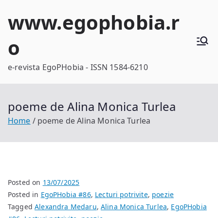
Skip
www.egophobia.r
to
content
o
e-revista EgoPHobia - ISSN 1584-6210
poeme de Alina Monica Turlea
Home
poeme de Alina Monica Turlea
Posted on
13/07/2025
Posted in
EgoPHobia #86
,
Lecturi potrivite
,
poezie
Tagged
Alexandra Medaru
,
Alina Monica Turlea
,
EgoPHobia