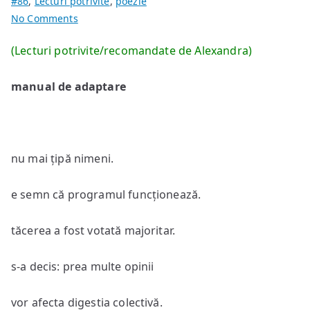
#86
,
Lecturi potrivite
,
poezie
on
No Comments
poeme
(Lecturi potrivite/recomandate de Alexandra)
de
Alina
manual de adaptare
Monica
Turlea
nu mai țipă nimeni.
e semn că programul funcționează.
tăcerea a fost votată majoritar.
s-a decis: prea multe opinii
vor afecta digestia colectivă.