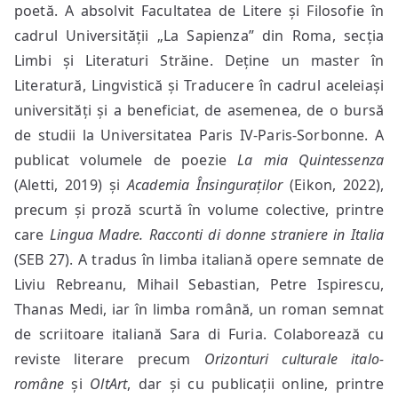
poetă. A absolvit Facultatea de Litere și Filosofie în
cadrul Universității „La Sapienza” din Roma, secția
Limbi și Literaturi Străine. Deține un master în
Literatură, Lingvistică și Traducere în cadrul aceleiași
universități și a beneficiat, de asemenea, de o bursă
de studii la Universitatea Paris IV-Paris-Sorbonne. A
publicat volumele de poezie
La mia
Quintessenza
(Aletti, 2019) și
Academia Însinguraților
(Eikon, 2022),
precum și proză scurtă în volume colective, printre
care
Lingua Madre. Racconti di donne straniere in Italia
(SEB 27). A tradus în limba italiană opere semnate de
Liviu Rebreanu, Mihail Sebastian, Petre Ispirescu,
Thanas Medi, iar în limba română, un roman semnat
de scriitoare italiană Sara di Furia. Colaborează cu
reviste literare precum
Orizonturi culturale italo-
române
și
OltArt
, dar și cu publicații online, printre