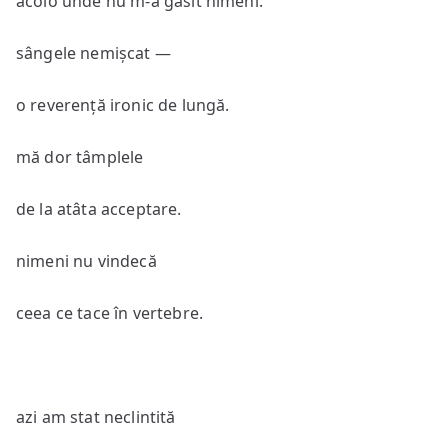
acolo unde nu m-a găsit nimeni.
sângele nemișcat —
o reverență ironic de lungă.
mă dor tâmplele
de la atâta acceptare.
nimeni nu vindecă
ceea ce tace în vertebre.
azi am stat neclintită