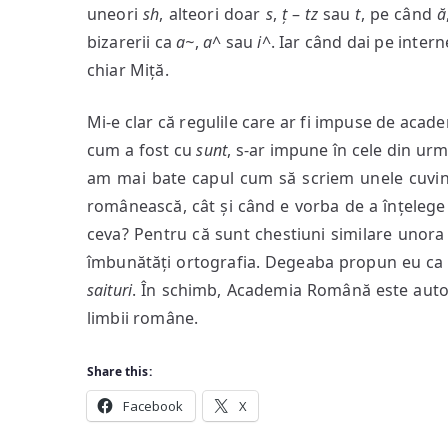
uneori
sh
, alteori doar
s
,
ț
–
tz
sau
t
, pe când
ă
bizarerii ca
a~
,
a^
sau
i^
. Iar când dai pe inter
chiar Miță.
Mi-e clar că regulile care ar fi impuse de acade
cum a fost cu
sunt
, s-ar impune în cele din urm
am mai bate capul cum să scriem unele cuvin
românească, cât și când e vorba de a înțelege
ceva? Pentru că sunt chestiuni similare unora î
îmbunătăți ortografia. Degeaba propun eu c
saituri
. În schimb, Academia Română este autori
limbii române.
Share this:
Facebook
X