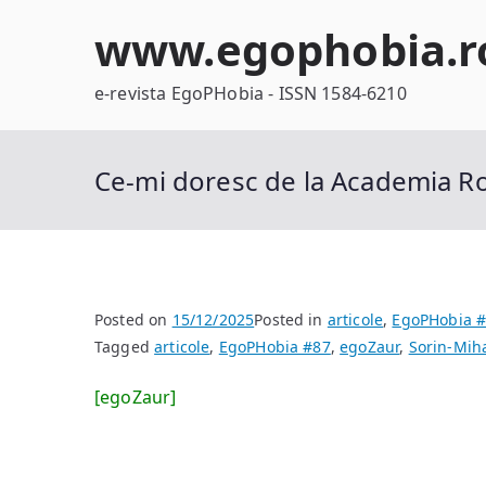
Skip
www.egophobia.r
to
content
e-revista EgoPHobia - ISSN 1584-6210
Ce-mi doresc de la Academia 
Posted on
15/12/2025
Posted in
articole
,
EgoPHobia 
Tagged
articole
,
EgoPHobia #87
,
egoZaur
,
Sorin-Mih
[egoZaur]