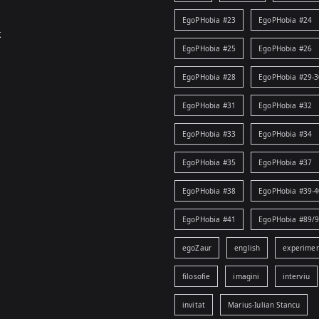
EgoPHobia #23
EgoPHobia #24
k
EgoPHobia #25
EgoPHobia #26
EgoPHobia #28
EgoPHobia #29-3
EgoPHobia #31
EgoPHobia #32
EgoPHobia #33
EgoPHobia #34
EgoPHobia #35
EgoPHobia #37
EgoPHobia #38
EgoPHobia #39-4
EgoPHobia #41
EgoPHobia #89/
egoZaur
english
experime
filosofie
imagini
interviu
invitat
Marius-Iulian Stancu