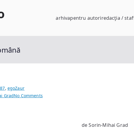
o
arhiva
pentru autori
redacţia / staf
Română
#87
,
egoZaur
on
ai Grad
No Comments
Ce-
mi
doresc
de Sorin-Mihai Grad
de
la