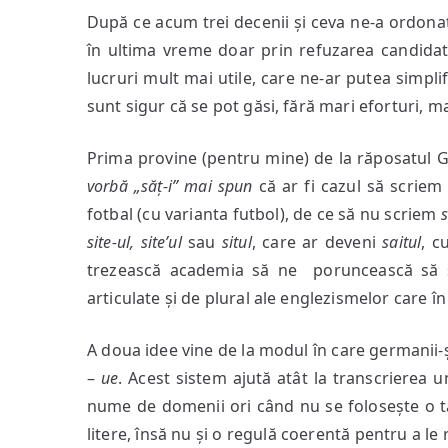
După ce acum trei decenii și ceva ne-a ordona
în ultima vreme doar prin refuzarea candidatu
lucruri mult mai utile, care ne-ar putea simpli
sunt sigur că se pot găsi, fără mari eforturi, m
Prima provine (pentru mine) de la răposatul 
vorbă „săț-i” mai spun
că ar fi cazul să scrie
fotbal (cu varianta futbol), de ce să nu scriem
site-ul, site’ul
sau
situl
, care ar deveni
saitul
, c
trezească academia să ne poruncească să s
articulate și de plural ale englezismelor care în
A doua idee vine de la modul în care germanii-și
–
ue
. Acest sistem ajută atât la transcrierea u
nume de domenii ori când nu se folosește o t
litere, însă nu și o regulă coerentă pentru a le