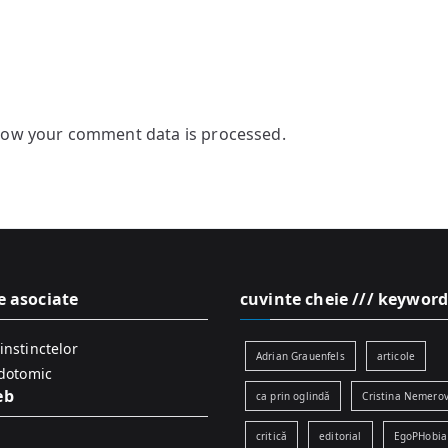
how your comment data is processed.
e asociate
cuvinte cheie /// keyword
instinctelor
Adrian Grauenfels
articole
idotomic
eb
ca prin oglindă
Cristina Nemerov
critică
editorial
EgoPHobia