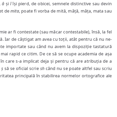
,
â
și
î
își pierd, de obicei, semnele distinctive sau devin
net de
mita
, poate fi vorba de mită, mâță, mâța, mata sau
mie ar fi contestate (sau măcar contestabile), însă, la fel
ă. Iar de câștigat am avea cu toții, atât pentru că nu ne-
te importate sau când nu avem la dispoziție tastatură
 mai rapid ce citim. De ce să se ocupe academia de așa
n care s-a implicat deja și pentru că are atribuția de a
a
ș
să se oficial scrie
sh
când nu se poate altfel sau scriu
tatea principală în stabilirea normelor ortografice ale