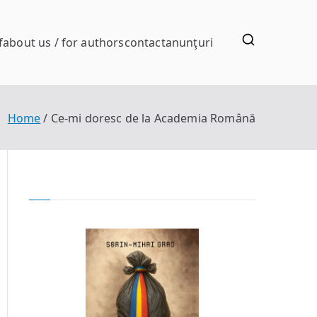
f
about us / for authors
contact
anunţuri
Home
Ce-mi doresc de la Academia Română