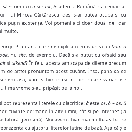
t să scriem cu
â
și
sunt
Academia
, Academia Română s-a remarcat
Română
rii lui Mircea Cărtărescu, deși s-ar putea ocupa și cu
fica puțin existența. Voi pomeni aici doar două idei, dar
ai multe.
George Pruteanu, care ne explica-n emisiunea lui
Doar o
m
sait
, nu
site
, de exemplu. Dacă s-a putut cu ofsaid sau
sait
și
uikend
? În felul acesta am scăpa de dileme precum
um de altfel pronunțăm acest cuvânt. Însă, până să se
criem așa, vom schimonosi în continuare variantele
 ultima vreme s-au pripășit pe la noi.
 pot reprezenta literele cu diacritice:
ä
este
ae
,
ö
–
oe
,
ü
nor cuvinte germane în alte limbi, cât și pe internet (la
astatură germană). Noi avem chiar mai multe astfel de
 reprezenta cu ajutorul literelor latine de bază. Așa că
ș
e