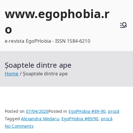
Skip
www.egophobia.r
to
content
o
e-revista EgoPHobia - ISSN 1584-6210
Șoaptele dintre ape
Home
Șoaptele dintre ape
Posted on
07/04/2026
Posted in
EgoPHobia #89-90
,
proză
Tagged
Alexandra Medaru
,
EgoPHobia #89/90
,
proză
on
No Comments