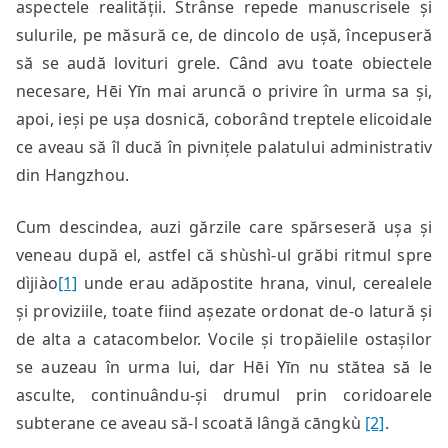
aspectele realității. Strânse repede manuscrisele și
sulurile, pe măsură ce, de dincolo de ușă, începuseră
să se audă lovituri grele. Când avu toate obiectele
necesare, Hēi Yīn mai aruncă o privire în urma sa și,
apoi, ieși pe ușa dosnică, coborând treptele elicoidale
ce aveau să îl ducă în pivnițele palatului administrativ
din Hangzhou.
Cum descindea, auzi gărzile care spărseseră ușa și
veneau după el, astfel că shùshì-ul grăbi ritmul spre
dìjiào
[1]
unde erau adăpostite hrana, vinul, cerealele
și proviziile, toate fiind așezate ordonat de-o latură și
de alta a catacombelor. Vocile și tropăielile ostașilor
se auzeau în urma lui, dar Hēi Yīn nu stătea să le
asculte, continuându-și drumul prin coridoarele
subterane ce aveau să-l scoată lângă cāngkù
[2]
.