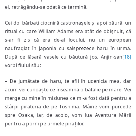
el, retrăgându-se odată ce termină.
Cei doi bărbați ciocniră castronașele și apoi băură, un
ritual cu care William Adams era atât de obișnuit, că
s-ar fi zis că era de-al locului, nu un european
naufragiat în Japonia cu șaisprezece haru în urmă.
După ce lăsară vasele cu băutură jos, Anjin-san
[18]
vorbi fiului său:
– De jumătate de haru, te afli în ucenicia mea, dar
acum vei cunoaște ce înseamnă o bătălie pe mare. Vei
merge cu mine în misiunea ce mi-a fost dată pentru a
stârpi pirateria de pe Toshima. Mâine vom purcede
spre Osaka, iar, de acolo, vom lua Aventura Mării
pentru a porni pe urmele piraților.