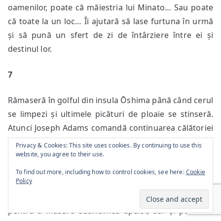
oamenilor, poate că măiestria lui Minato… Sau poate
că toate la un loc… Îi ajutară să lase furtuna în urmă
și să pună un sfert de zi de întârziere între ei și
destinul lor.
7
Rămaseră în golful din insula Ōshima până când cerul
se limpezi și ultimele picături de ploaie se stinseră.
Atunci Joseph Adams comandă continuarea călătoriei
spre Toshima, unde aveau să ajungă la amiază. De
Privacy & Cookies: This site uses cookies. By continuing to use this
data aceasta, voiajul fu netulburat, iar cinci ore mai
website, you agree to their use.
târziu pământul se arătă înaintea lor, vulcanic și
To find out more, including how to control cookies, see here:
Cookie
Policy
neprimitor, în acele părți. Joseph ieși pe punte și ceru
oprirea navei. Cercetașii aveau să fie trimiși înainte
pentru a măsura adâncimea apelor, dar și pentru a