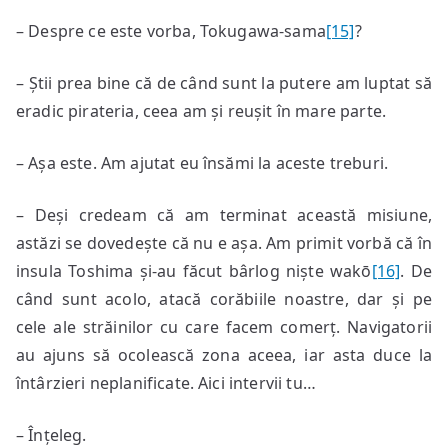
– Despre ce este vorba, Tokugawa-sama
[15]
?
– Știi prea bine că de când sunt la putere am luptat să
eradic pirateria, ceea am și reușit în mare parte.
– Așa este. Am ajutat eu însămi la aceste treburi.
– Deși credeam că am terminat această misiune,
astăzi se dovedește că nu e așa. Am primit vorbă că în
insula Toshima și-au făcut bârlog niște wakō
[16]
. De
când sunt acolo, atacă corăbiile noastre, dar și pe
cele ale străinilor cu care facem comerț. Navigatorii
au ajuns să ocolească zona aceea, iar asta duce la
întârzieri neplanificate. Aici intervii tu…
– Înțeleg.