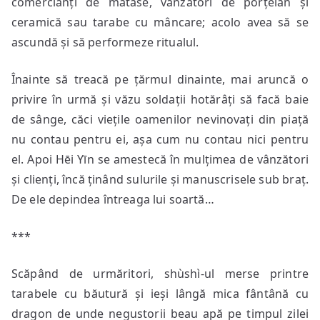
comercianți de mătase, vânzători de porțelan și
ceramică sau tarabe cu mâncare; acolo avea să se
ascundă și să performeze ritualul.
Înainte să treacă pe țărmul dinainte, mai aruncă o
privire în urmă și văzu soldații hotărâți să facă baie
de sânge, căci viețile oamenilor nevinovați din piață
nu contau pentru ei, așa cum nu contau nici pentru
el. Apoi Hēi Yīn se amestecă în mulțimea de vânzători
și clienți, încă ținând sulurile și manuscrisele sub braț.
De ele depindea întreaga lui soartă…
***
Scăpând de urmăritori, shùshì-ul merse printre
tarabele cu băutură și ieși lângă mica fântână cu
dragon de unde negustorii beau apă pe timpul zilei