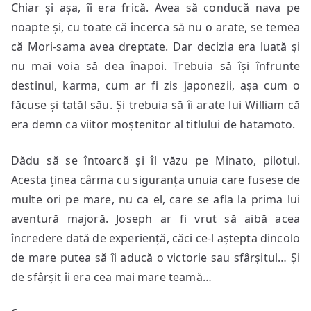
Chiar și așa, îi era frică. Avea să conducă nava pe
noapte și, cu toate că încerca să nu o arate, se temea
că Mori-sama avea dreptate. Dar decizia era luată și
nu mai voia să dea înapoi. Trebuia să își înfrunte
destinul, karma, cum ar fi zis japonezii, așa cum o
făcuse și tatăl său. Și trebuia să îi arate lui William că
era demn ca viitor moștenitor al titlului de hatamoto.
Dădu să se întoarcă și îl văzu pe Minato, pilotul.
Acesta ținea cârma cu siguranța unuia care fusese de
multe ori pe mare, nu ca el, care se afla la prima lui
aventură majoră. Joseph ar fi vrut să aibă acea
încredere dată de experiență, căci ce-l aștepta dincolo
de mare putea să îi aducă o victorie sau sfârșitul… Și
de sfârșit îi era cea mai mare teamă…