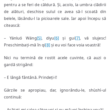
pentru a se feri de căldură. Și, acolo, la umbra clădirii
de alături, deschise sulul ce avea să-l scoată din
belele, lăsându-l la picioarele sale. Iar apoi începu să
citească:
– Yánluó Wáng
[5]
, diyu
[6]
și gui
[7]
, vă slujesc!
Preschimbați-mă în qi
[8]
și eu voi face voia voastră!
Nici nu termină de rostit acele cuvinte, că auzi o
gardă strigând:
– E lângă fântână. Prindeți-l!
Gărzile se apropiau, dar, ignorându-le, shùshì-ul
continuă:
– Arătați-mi calea către voi și eu mă voi închina vouă!