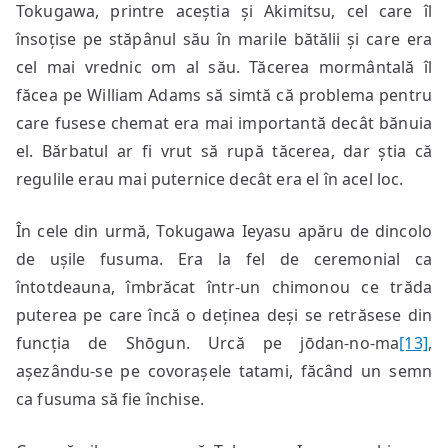
Tokugawa, printre aceștia și Akimitsu, cel care îl
însoțise pe stăpânul său în marile bătălii și care era
cel mai vrednic om al său. Tăcerea mormântală îl
făcea pe William Adams să simtă că problema pentru
care fusese chemat era mai importantă decât bănuia
el. Bărbatul ar fi vrut să rupă tăcerea, dar știa că
regulile erau mai puternice decât era el în acel loc.
În cele din urmă, Tokugawa Ieyasu apăru de dincolo
de ușile fusuma. Era la fel de ceremonial ca
întotdeauna, îmbrăcat într-un chimonou ce trăda
puterea pe care încă o deținea deși se retrăsese din
funcția de Shōgun. Urcă pe jōdan-no-ma
[13]
,
așezându-se pe covorașele tatami, făcând un semn
ca fusuma să fie închise.