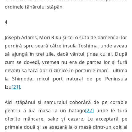
ordinele tânărului stăpân.
4
Joseph Adams, Mori Riku și cei o sută de oameni ai lor
porniră spre seară către insula Toshima, unde aveau
să ajungă în trei zile, dacă vântul ținea cu ei. După
cum se dovedi, vremea nu era de partea lor și fură
nevoiți să facă opriri zilnice în porturile mari – ultima
la Shimoda, micul port natural de pe Peninsula
Izu
[21]
.
Aici stăpânul și samuraiul coborâră de pe corabie
pentru a lua masa la un hatago
[22]
unde le fură
oferite mâncare, sake și cazare. Le acceptară pe
primele două și se așezară la o masă dintr-un colț al