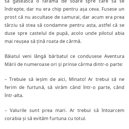
să găsească o fărâmă de soare spre care să se
îndrepte, dar nu era chip pentru așa ceva. Fusese un
prost că nu ascultase de samurai, dar acum era prea
târziu să stea să condamne pentru asta, astfel că se
duse spre castelul de pupă, acolo unde pilotul abia
mai reușea să țină roata de cârmă.
Băiatul veni lângă bărbatul ce condusese Aventura
Mării de numeroase ori și prinse cârma dintr-o parte:
– Trebuie să ieșim de aici, Minato! Ar trebui să ne
ferim de furtună, să virăm când într-o parte, când
într-alta.
– Valurile sunt prea mari. Ar trebui să întoarcem
corabia și să evităm furtuna cu totul.