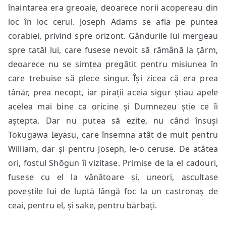
înaintarea era greoaie, deoarece norii acopereau din
loc în loc cerul. Joseph Adams se afla pe puntea
corabiei, privind spre orizont. Gândurile lui mergeau
spre tatăl lui, care fusese nevoit să rămână la țărm,
deoarece nu se simțea pregătit pentru misiunea în
care trebuise să plece singur. Își zicea că era prea
tânăr, prea necopt, iar pirații aceia sigur știau apele
acelea mai bine ca oricine și Dumnezeu știe ce îi
aștepta. Dar nu putea să ezite, nu când însuși
Tokugawa Ieyasu, care însemna atât de mult pentru
William, dar și pentru Joseph, le-o ceruse. De atâtea
ori, fostul Shōgun îi vizitase. Primise de la el cadouri,
fusese cu el la vânătoare și, uneori, ascultase
poveștile lui de luptă lângă foc la un castronaș de
ceai, pentru el, și sake, pentru bărbați.