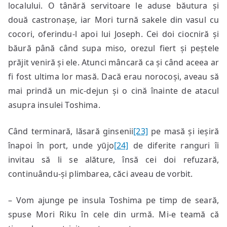
localului. O tânără servitoare le aduse băutura și
două castronașe, iar Mori turnă sakele din vasul cu
cocori, oferindu-l apoi lui Joseph. Cei doi ciocniră și
băură până când supa miso, orezul fiert și peștele
prăjit veniră și ele. Atunci mâncară ca și când aceea ar
fi fost ultima lor masă. Dacă erau norocoși, aveau să
mai prindă un mic-dejun și o cină înainte de atacul
asupra insulei Toshima.
Când terminară, lăsară ginsenii
[23]
pe masă și ieșiră
înapoi în port, unde yūjo
[24]
de diferite ranguri îi
invitau să li se alăture, însă cei doi refuzară,
continuându-și plimbarea, căci aveau de vorbit.
– Vom ajunge pe insula Toshima pe timp de seară,
spuse Mori Riku în cele din urmă. Mi-e teamă că