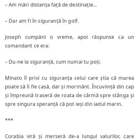
– Am mări distanța față de destinație…
– Dar am fi în siguranță în golf.
Joseph cumpăni o vreme, apoi răspunse ca un
comandant ce era:
– Du-ne la siguranță, cum numai tu poți.
Minato îl privi cu siguranța celui care știa că marea
poate să îi fie casă, dar și mormânt. Încuviință din cap
și împreună traseră de roata de cârmă spre stânga și
spre singura speranță că pot ieși din iadul marin.
***
Corabia viră și merseră de-a lungul valurilor, care