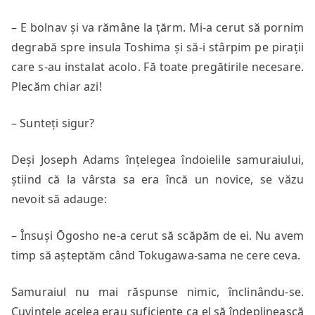
– E bolnav și va rămâne la țărm. Mi-a cerut să pornim
degrabă spre insula Toshima și să-i stârpim pe pirații
care s-au instalat acolo. Fă toate pregătirile necesare.
Plecăm chiar azi!
– Sunteți sigur?
Deși Joseph Adams înțelegea îndoielile samuraiului,
știind că la vârsta sa era încă un novice, se văzu
nevoit să adauge:
– Însuși Ōgosho ne-a cerut să scăpăm de ei. Nu avem
timp să așteptăm când Tokugawa-sama ne cere ceva.
Samuraiul nu mai răspunse nimic, înclinându-se.
Cuvintele acelea erau suficiente ca el să îndeplinească