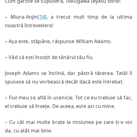
Cum gărzile se supuseră, Tokugawa Ieyasu vorbi:
– Miura-Anjin
[14]
, a trecut mult timp de la ultima
noastră întrevedere!
– Așa este, stăpâne, răspunse William Adams.
– Văd că ești însoțit de tânărul tău fiu.
Joseph Adams se înclină, dar păstră tăcerea. Tatăl îi
spusese să nu vorbească decât dacă este întrebat.
– Fiul meu se află în ucenicie. Tot ce eu trebuie să fac,
el trebuie să învețe. De aceea, este azi cu mine.
– Cu cât mai multe brațe la misiunea pe care ți-o voi
da, cu atât mai bine.