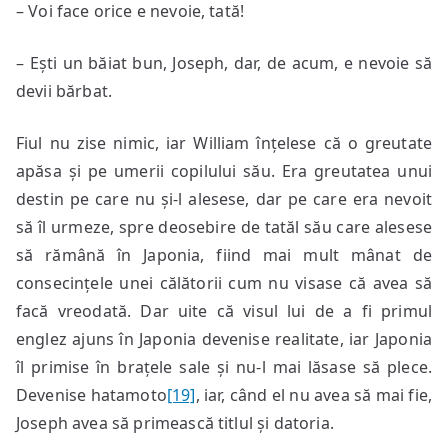
– Voi face orice e nevoie, tată!
– Ești un băiat bun, Joseph, dar, de acum, e nevoie să
devii bărbat.
Fiul nu zise nimic, iar William înțelese că o greutate
apăsa și pe umerii copilului său. Era greutatea unui
destin pe care nu și-l alesese, dar pe care era nevoit
să îl urmeze, spre deosebire de tatăl său care alesese
să rămână în Japonia, fiind mai mult mânat de
consecințele unei călătorii cum nu visase că avea să
facă vreodată. Dar uite că visul lui de a fi primul
englez ajuns în Japonia devenise realitate, iar Japonia
îl primise în brațele sale și nu-l mai lăsase să plece.
Devenise hatamoto
[19]
, iar, când el nu avea să mai fie,
Joseph avea să primească titlul și datoria.