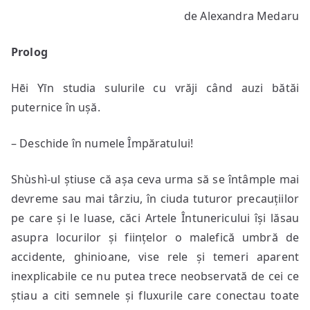
Șoaptele
de Alexandra Medaru
dintre
ape
Prolog
Hēi Yīn studia sulurile cu vrăji când auzi bătăi
puternice în ușă.
– Deschide în numele Împăratului!
Shùshì-ul știuse că așa ceva urma să se întâmple mai
devreme sau mai târziu, în ciuda tuturor precauțiilor
pe care și le luase, căci Artele Întunericului își lăsau
asupra locurilor și ființelor o malefică umbră de
accidente, ghinioane, vise rele și temeri aparent
inexplicabile ce nu putea trece neobservată de cei ce
știau a citi semnele și fluxurile care conectau toate