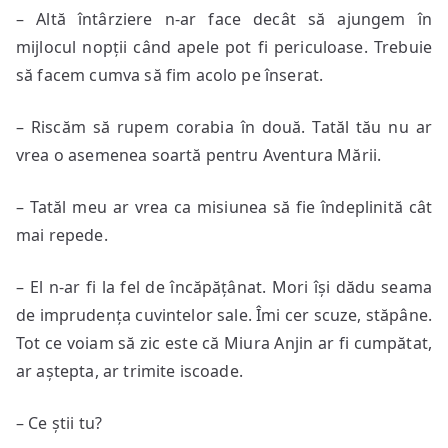
– Altă întârziere n-ar face decât să ajungem în
mijlocul nopții când apele pot fi periculoase. Trebuie
să facem cumva să fim acolo pe înserat.
– Riscăm să rupem corabia în două. Tatăl tău nu ar
vrea o asemenea soartă pentru Aventura Mării.
– Tatăl meu ar vrea ca misiunea să fie îndeplinită cât
mai repede.
– El n-ar fi la fel de încăpățânat. Mori își dădu seama
de imprudența cuvintelor sale. Îmi cer scuze, stăpâne.
Tot ce voiam să zic este că Miura Anjin ar fi cumpătat,
ar aștepta, ar trimite iscoade.
– Ce știi tu?