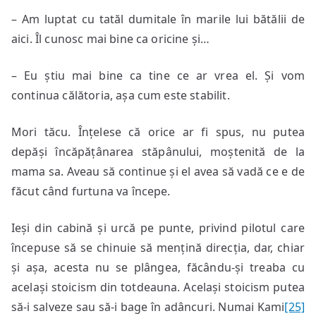
– Am luptat cu tatăl dumitale în marile lui bătălii de
aici. Îl cunosc mai bine ca oricine și…
– Eu știu mai bine ca tine ce ar vrea el. Și vom
continua călătoria, așa cum este stabilit.
Mori tăcu. Înțelese că orice ar fi spus, nu putea
depăși încăpățânarea stăpânului, moștenită de la
mama sa. Aveau să continue și el avea să vadă ce e de
făcut când furtuna va începe.
Ieși din cabină și urcă pe punte, privind pilotul care
începuse să se chinuie să mențină direcția, dar, chiar
și așa, acesta nu se plângea, făcându-și treaba cu
același stoicism din totdeauna. Același stoicism putea
să-i salveze sau să-i bage în adâncuri. Numai Kami
[25]