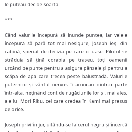
le puteau decide soarta.
***
Când valurile începură să inunde puntea, iar velele
începură să pară tot mai nesigure, Joseph ieși din
cabină, speriat de decizia pe care o luase. Pilotul se
străduia să țină corabia pe traseu, toți oamenii
urcând pe punte pentru a asigura pânzele și pentru a
scăpa de apa care trecea peste balustradă. Valurile
puternice și vântul nervos îi aruncau dintr-o parte
într-alta, neținând cont de rugăciunile lor și, mai ales,
ale lui Mori Riku, cel care credea în Kami mai presus
de orice.
Joseph privi în jur, uitându-se la cerul negru și încercă