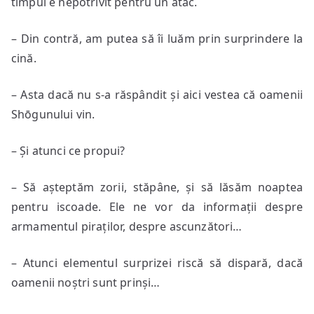
timpul e nepotrivit pentru un atac.
– Din contră, am putea să îi luăm prin surprindere la
cină.
– Asta dacă nu s-a răspândit și aici vestea că oamenii
Shōgunului vin.
– Și atunci ce propui?
– Să așteptăm zorii, stăpâne, și să lăsăm noaptea
pentru iscoade. Ele ne vor da informații despre
armamentul piraților, despre ascunzători…
– Atunci elementul surprizei riscă să dispară, dacă
oamenii noștri sunt prinși…