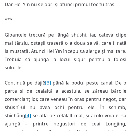
Dar Hēi Yīn nu se opri și atunci primul foc fu tras.
***
Gloanțele trecură pe lângă shùshì, iar, câteva clipe
mai târziu, ostașii traseră o a doua salvă, care îl rată
la mustață. Atunci Hēi Yīn începu să alerge și mai tare.
Trebuia să ajungă la locul sigur pentru a folosi
sulurile.
Continuă pe dàjiē
[3]
până la podul peste canal. De o
parte și de cealaltă a acestuia, se zăreau bărcile
comercianților, care veneau în oraș pentru negoț, dar
shùshì-ul nu avea ochi pentru ele. În schimb,
shìchǎng
[4]
se afla pe celălalt mal, și acolo voia el să
ajungă – printre negustori de ceai Longjing,