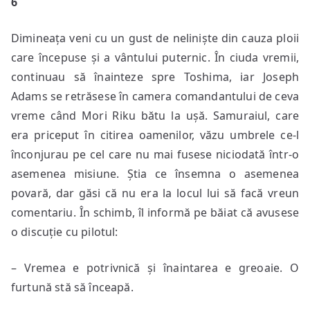
6
Dimineața veni cu un gust de neliniște din cauza ploii
care începuse și a vântului puternic. În ciuda vremii,
continuau să înainteze spre Toshima, iar Joseph
Adams se retrăsese în camera comandantului de ceva
vreme când Mori Riku bătu la ușă. Samuraiul, care
era priceput în citirea oamenilor, văzu umbrele ce-l
înconjurau pe cel care nu mai fusese niciodată într-o
asemenea misiune. Știa ce însemna o asemenea
povară, dar găsi că nu era la locul lui să facă vreun
comentariu. În schimb, îl informă pe băiat că avusese
o discuție cu pilotul:
– Vremea e potrivnică și înaintarea e greoaie. O
furtună stă să înceapă.