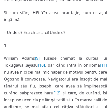
Și cum sfârși Hēi Yīn acea incantație, cum ostașul
îngăimă:
– Unde e? Era chiar aici! Unde e?
1
William Adams
[9]
fusese chemat la curtea lui
Tokugawa Ieyasu
[10]
, dar când intră în ōhiroma
[11]
nu avea nici cel mai mic habar de motivul pentru care
Ōgosho îl convocase. Navigatorul era însoțit de mai
tânărul său fiu, Joseph, care avea să împlinească
curând șaisprezece haru
[12]
și care, de curând, își
începuse ucenicia pe lângă tatăl său. În marea sală de
audiențe, se mai aflau cei câțiva sfătuitori ai lui