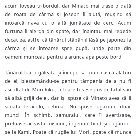
acum loveau tribordul, dar Minato mai trase o dată
de roata de cârmă și Joseph îl ajută, reușind să
întoarcă nava cu o altă jumătate de cerc. Acum
furtuna îi alerga din spate, dar înaintau mai repede
decât ea, astfel că tânărul stăpân îl lăsă pe japonez la
cârmă și se întoarse spre pupă, unde parte din
oameni munceau pentru a arunca apa peste bord.
Tânărul luă o găleată și începu să muncească alături
de ei, blestemându-se pentru tâmpenia de a nu fi
ascultat de Mori Riku, cel care fusese pus de tatăl său
să aibă grijă de el, dar își spuse că Minato avea să îi
scoată de acolo, trebuia… Nu spuse rugăciuni, doar
munci. În schimb, samuraiul, care îl avertizase,
preluase această misiune, îngenunchind și rugându-
se la Kami. Poate că rugile lui Mori, poate că munca