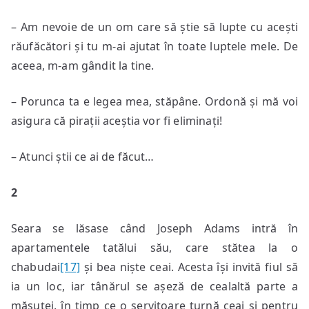
– Am nevoie de un om care să știe să lupte cu acești
răufăcători și tu m-ai ajutat în toate luptele mele. De
aceea, m-am gândit la tine.
– Porunca ta e legea mea, stăpâne. Ordonă și mă voi
asigura că pirații aceștia vor fi eliminați!
– Atunci știi ce ai de făcut…
2
Seara se lăsase când Joseph Adams intră în
apartamentele tatălui său, care stătea la o
chabudai
[17]
și bea niște ceai. Acesta își invită fiul să
ia un loc, iar tânărul se așeză de cealaltă parte a
măsuței, în timp ce o servitoare turnă ceai și pentru