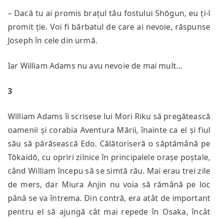
– Dacă tu ai promis brațul tău fostului Shōgun, eu ți-l
promit ție. Voi fi bărbatul de care ai nevoie, răspunse
Joseph în cele din urmă.
Iar William Adams nu avu nevoie de mai mult…
3
William Adams îi scrisese lui Mori Riku să pregătească
oamenii și corabia Aventura Mării, înainte ca el și fiul
său să părăsească Edo. Călătoriseră o săptămână pe
Tōkaidō, cu opriri zilnice în principalele orașe poștale,
când William începu să se simtă rău. Mai erau trei zile
de mers, dar Miura Anjin nu voia să rămână pe loc
până se va întrema. Din contră, era atât de important
pentru el să ajungă cât mai repede în Osaka, încât