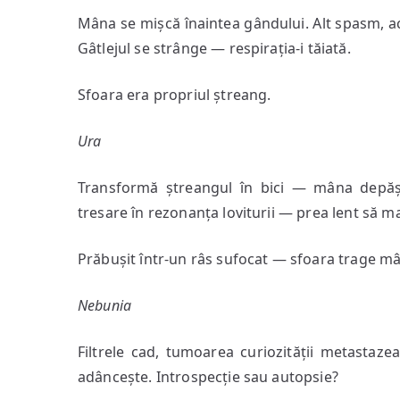
Mâna se mișcă înaintea gândului. Alt spasm, ace
Gâtlejul se strânge — respirația-i tăiată.
Sfoara era propriul ștreang.
Ura
Transformă ștreangul în bici — mâna depășeș
tresare în rezonanța loviturii — prea lent să m
Prăbușit într-un râs sufocat — sfoara trage m
Nebunia
Filtrele cad, tumoarea curiozității metastaz
adâncește. Introspecție sau autopsie?