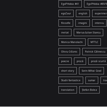
EgoPHobia #41
EgoPHobia #89/
egoZaur
english
experime
filosofie
imagini
interviu
invitat
Marius-Iulian Stancu
Monica Manolachi
MTTLC
Oliviu Crâznic
Patrick Călinescu
poezie
proză
proză scurtă
short story
Sorin-Mihai Grad
Studii fantastice
sumar
tra
translation
Ștefan Bolea