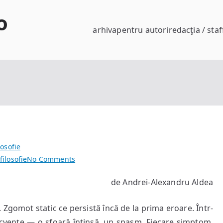
o
arhiva
pentru autori
redacţia / staf
losofie
on
filosofie
No Comments
Simptomele
de Andrei-Alexandru Aldea
erorilor
Zgomot static ce persistă încă de la prima eroare. Într-
ecvențe — o sfoară întinsă, un spasm. Fiecare simptom,