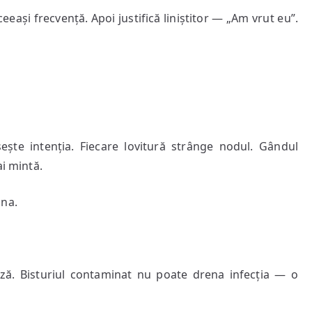
eași frecvență. Apoi justifică liniștitor — „Am vrut eu”.
te intenția. Fiecare lovitură strânge nodul. Gândul
ai mintă.
âna.
ează. Bisturiul contaminat nu poate drena infecția — o