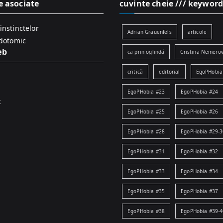
e asociate
cuvinte cheie /// keyword
instinctelor
Adrian Grauenfels
articole
idotomic
eb
ca prin oglindă
Cristina Nemerov
critică
editorial
EgoPHobia
EgoPHobia #23
EgoPHobia #24
k
EgoPHobia #25
EgoPHobia #26
EgoPHobia #28
EgoPHobia #29-3
EgoPHobia #31
EgoPHobia #32
EgoPHobia #33
EgoPHobia #34
EgoPHobia #35
EgoPHobia #37
EgoPHobia #38
EgoPHobia #39-4