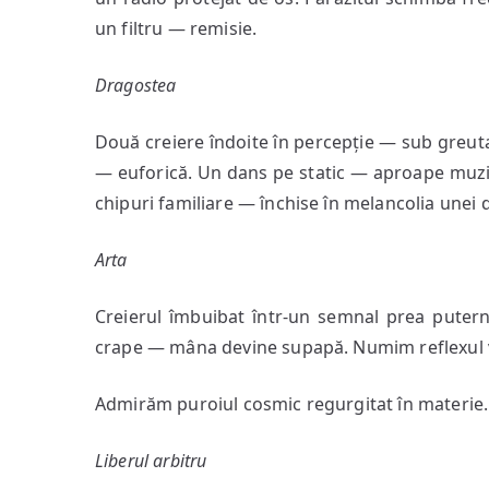
un filtru — remisie.
Dragostea
Două creiere îndoite în percepție — sub greuta
— euforică. Un dans pe static — aproape muzi
chipuri familiare — închise în melancolia unei d
Arta
Creierul îmbuibat într-un semnal prea putern
crape — mâna devine supapă. Numim reflexul v
Admirăm puroiul cosmic regurgitat în materie.
Liberul arbitru