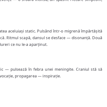
tea aceluiași static. Pulsând într-o migrenă împărtășită
că. Ritmul scapă, dansul se desface — disonanță. Două
ureri ce nu le-a aparținut.
ic — pulsează în febra unei meningite. Craniul stă să
ocație, propagarea — inspirație.