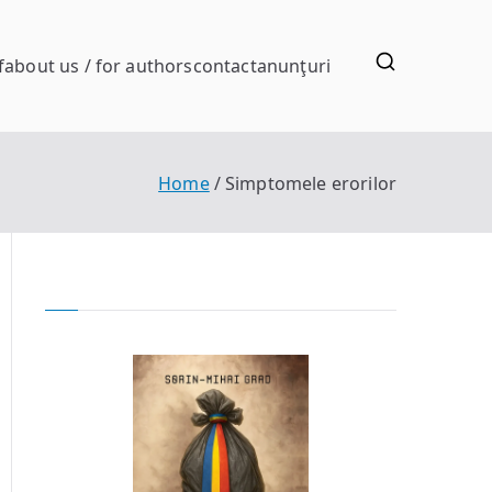
f
about us / for authors
contact
anunţuri
Home
Simptomele erorilor