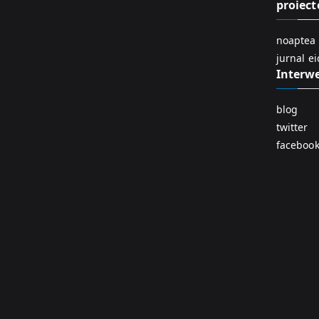
proiect
noaptea 
jurnal e
Interw
blog
twitter
faceboo