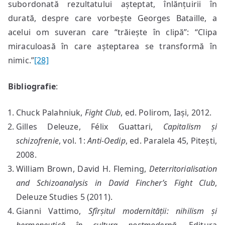
subordonată rezultatului așteptat, înlănțuirii în
durată, despre care vorbește Georges Bataille, a
acelui om suveran care “trăiește în clipă”: “Clipa
miraculoasă în care așteptarea se transformă în
nimic.”
[28]
Bibliografie
:
Chuck Palahniuk,
Fight Club
, ed. Polirom, Iași, 2012.
Gilles Deleuze, Félix Guattari,
Capitalism și
schizofrenie
, vol. 1:
Anti-Oedip
, ed. Paralela 45, Pitești,
2008.
William Brown, David H. Fleming,
Deterritorialisation
and Schizoanalysis in David Fincher’s Fight Club
,
Deleuze Studies 5 (2011).
Gianni Vattimo,
Sfîrșitul modernității
:
nihilism și