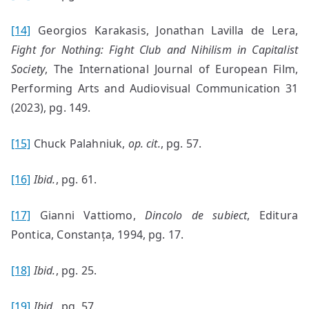
[14]
Georgios Karakasis, Jonathan Lavilla de Lera,
Fight for Nothing: Fight Club and Nihilism in Capitalist
Society
, The International Journal of European Film,
Performing Arts and Audiovisual Communication 31
(2023), pg. 149.
[15]
Chuck Palahniuk,
op. cit.
, pg. 57.
[16]
Ibid.
, pg. 61.
[17]
Gianni Vattiomo,
Dincolo de subiect
, Editura
Pontica, Constanța, 1994, pg. 17.
[18]
Ibid.
, pg. 25.
[19]
Ibid.
, pg. 57.