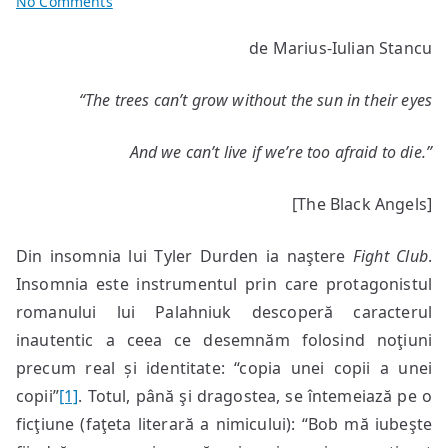
on
No Comments
Autodistrugere
de Marius-Iulian Stancu
și
identitate
“
The trees can’t grow without the sun in their eyes
And we can’t live if we’re too afraid to die.”
[The Black Angels]
Din insomnia lui Tyler Durden ia naştere
Fight Club
.
Insomnia este instrumentul prin care protagonistul
romanului lui Palahniuk descoperă caracterul
inautentic a ceea ce desemnăm folosind noţiuni
precum real și identitate: “copia unei copii a unei
copii”
[1]
. Totul, până şi dragostea, se întemeiază pe o
ficţiune (faţeta literară a nimicului): “Bob mă iubeşte