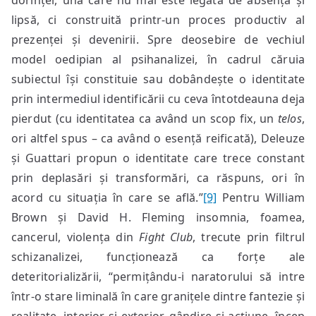
dorinței, una care nu mai este legată de absență și
lipsă, ci construită printr-un proces productiv al
prezenței și devenirii. Spre deosebire de vechiul
model oedipian al psihanalizei, în cadrul căruia
subiectul își constituie sau dobândește o identitate
prin intermediul identificării cu ceva întotdeauna deja
pierdut (cu identitatea ca având un scop fix, un
telos
,
ori altfel spus – ca având o esență reificată), Deleuze
și Guattari propun o identitate care trece constant
prin deplasări și transformări, ca răspuns, ori în
acord cu situația în care se află.”
[9]
Pentru William
Brown și David H. Fleming insomnia, foamea,
cancerul, violența din
Fight Club
, trecute prin filtrul
schizanalizei, funcționează ca forțe ale
deteritorializării, “permițându-i naratorului să intre
într-o stare liminală în care granițele dintre fantezie și