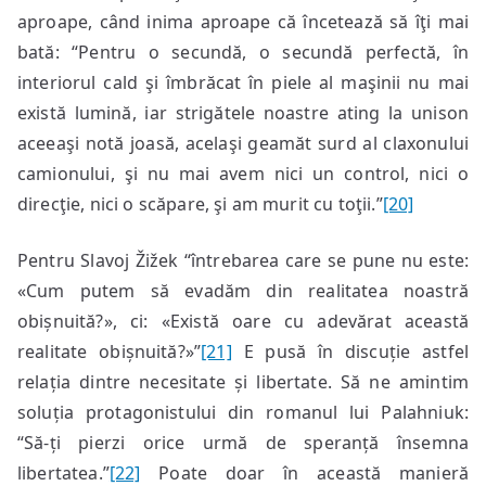
aproape, când inima aproape că încetează să îţi mai
bată: “Pentru o secundă, o secundă perfectă, în
interiorul cald şi îmbrăcat în piele al maşinii nu mai
există lumină, iar strigătele noastre ating la unison
aceeaşi notă joasă, acelaşi geamăt surd al claxonului
camionului, şi nu mai avem nici un control, nici o
direcţie, nici o scăpare, şi am murit cu toţii.”
[20]
Pentru Slavoj Žižek “întrebarea care se pune nu este:
«Cum putem să evadăm din realitatea noastră
obișnuită?», ci: «Există oare cu adevărat această
realitate obișnuită?»”
[21]
E pusă în discuție astfel
relația dintre necesitate și libertate. Să ne amintim
soluția protagonistului din romanul lui Palahniuk:
“Să-ți pierzi orice urmă de speranță însemna
libertatea.”
[22]
Poate doar în această manieră