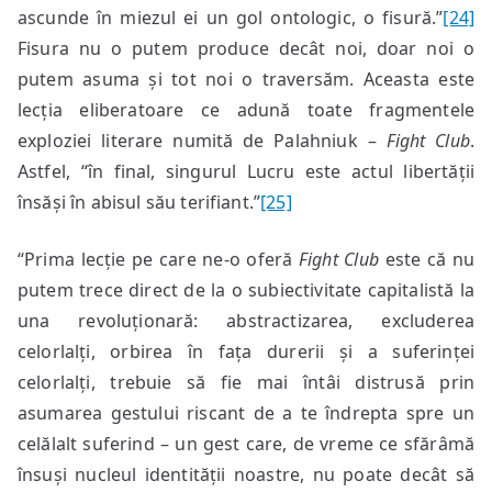
ascunde în miezul ei un gol ontologic, o fisură.”
[24]
Fisura nu o putem produce decât noi, doar noi o
putem asuma și tot noi o traversăm. Aceasta este
lecția eliberatoare ce adună toate fragmentele
exploziei literare numită de Palahniuk –
Fight Club
.
Astfel, “în final, singurul Lucru este actul libertății
însăși în abisul său terifiant.”
[25]
“Prima lecție pe care ne-o oferă
Fight Club
este că nu
putem trece direct de la o subiectivitate capitalistă la
una revoluționară: abstractizarea, excluderea
celorlalți, orbirea în fața durerii și a suferinței
celorlalți, trebuie să fie mai întâi distrusă prin
asumarea gestului riscant de a te îndrepta spre un
celălalt suferind – un gest care, de vreme ce sfărâmă
însuși nucleul identității noastre, nu poate decât să