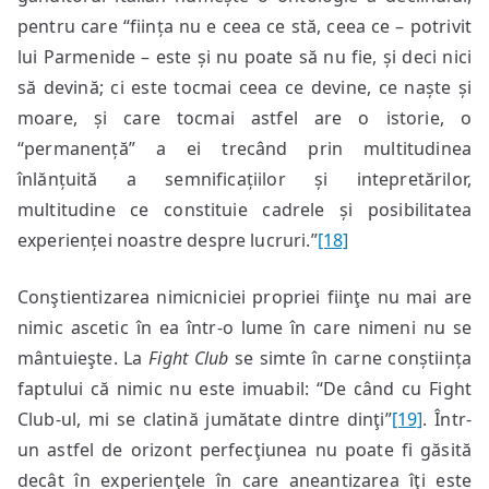
pentru care “ființa nu e ceea ce stă, ceea ce – potrivit
lui Parmenide – este și nu poate să nu fie, și deci nici
să devină; ci este tocmai ceea ce devine, ce naște și
moare, și care tocmai astfel are o istorie, o
“permanență” a ei trecând prin multitudinea
înlănțuită a semnificațiilor și intepretărilor,
multitudine ce constituie cadrele și posibilitatea
experienței noastre despre lucruri.”
[18]
Conştientizarea nimicniciei propriei fiinţe nu mai are
nimic ascetic în ea într-o lume în care nimeni nu se
mântuieşte. La
Fight Club
se simte în carne conștiința
faptului că nimic nu este imuabil: “De când cu Fight
Club-ul, mi se clatină jumătate dintre dinţi”
[19]
. Într-
un astfel de orizont perfecţiunea nu poate fi găsită
decât în experienţele în care aneantizarea îţi este