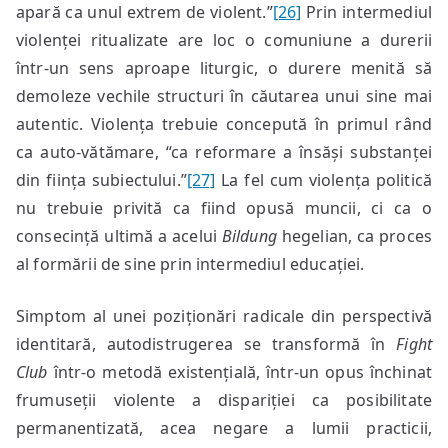
apară ca unul extrem de violent.”
[26]
Prin intermediul
violenței ritualizate are loc o comuniune a durerii
într-un sens aproape liturgic, o durere menită să
demoleze vechile structuri în căutarea unui sine mai
autentic. Violența trebuie concepută în primul rând
ca auto-vătămare, “ca reformare a însăși substanței
din ființa subiectului.”
[27]
La fel cum violența politică
nu trebuie privită ca fiind opusă muncii, ci ca o
consecință ultimă a acelui
Bildung
hegelian, ca proces
al formării de sine prin intermediul educației.
Simptom al unei poziționări radicale din perspectivă
identitară, autodistrugerea se transformă în
Fight
Club
într-o metodă existențială, într-un opus închinat
frumuseții violente a dispariției ca posibilitate
permanentizată, acea negare a lumii practicii,