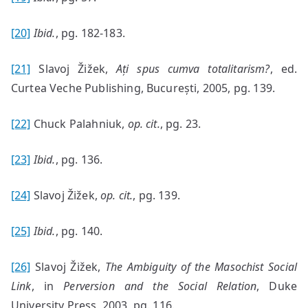
[20]
Ibid.
, pg. 182-183.
[21]
Slavoj Žižek,
Ați spus cumva totalitarism?
, ed.
Curtea Veche Publishing, București, 2005, pg. 139.
[22]
Chuck Palahniuk,
op. cit.
, pg. 23.
[23]
Ibid.
, pg. 136.
[24]
Slavoj Žižek,
op. cit.
, pg. 139.
[25]
Ibid.
, pg. 140.
[26]
Slavoj Žižek,
The Ambiguity of the Masochist Social
Link
, in
Perversion and the Social Relation
, Duke
University Press, 2003, pg. 116.