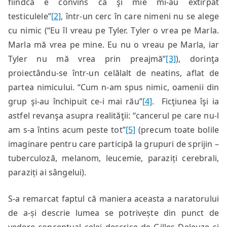
fiindcă e convins că şi mie mi-au extirpat
testiculele”
[2]
, într-un cerc în care nimeni nu se alege
cu nimic (“Eu îl vreau pe Tyler. Tyler o vrea pe Marla.
Marla mă vrea pe mine. Eu nu o vreau pe Marla, iar
Tyler nu mă vrea prin preajmă”
[3]
), dorinţa
proiectându-se într-un celălalt de neatins, aflat de
partea nimicului. “Cum n-am spus nimic, oamenii din
grup şi-au închipuit ce-i mai rău”
[4]
. Ficţiunea îşi ia
astfel revanşa asupra realităţii: “cancerul pe care nu-l
am s-a întins acum peste tot”
[5]
(precum toate bolile
imaginare pentru care participă la grupuri de sprijin –
tuberculoză, melanom, leucemie, paraziți cerebrali,
paraziți ai sângelui).
S-a remarcat faptul că maniera aceasta a naratorului
de a-și descrie lumea se potrivește din punct de