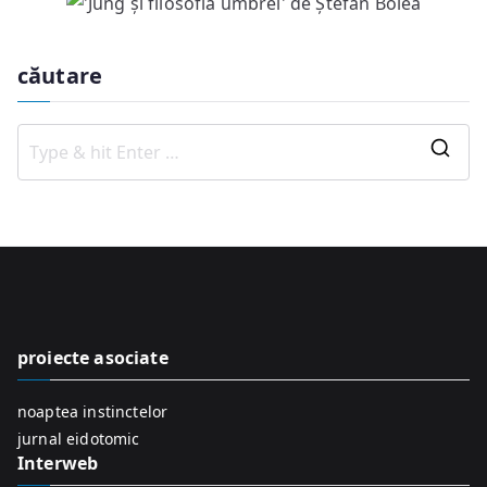
căutare
S
e
a
r
c
h
f
proiecte asociate
o
r
noaptea instinctelor
:
jurnal eidotomic
Interweb