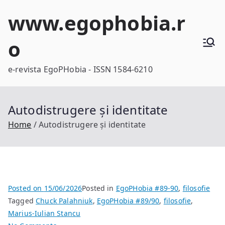
Skip
www.egophobia.r
to
content
o
e-revista EgoPHobia - ISSN 1584-6210
Autodistrugere și identitate
Home
Autodistrugere și identitate
Posted on
15/06/2026
Posted in
EgoPHobia #89-90
,
filosofie
Tagged
Chuck Palahniuk
,
EgoPHobia #89/90
,
filosofie
,
Marius-Iulian Stancu