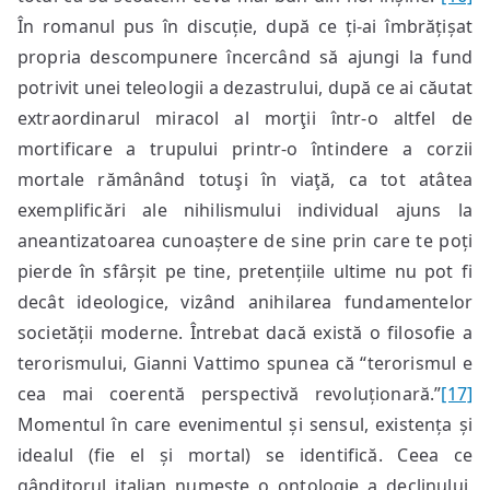
În romanul pus în discuție, după ce ți-ai îmbrățișat
propria descompunere încercând să ajungi la fund
potrivit unei teleologii a dezastrului, după ce ai căutat
extraordinarul miracol al morţii într-o altfel de
mortificare a trupului printr-o întindere a corzii
mortale rămânând totuşi în viaţă, ca tot atâtea
exemplificări ale nihilismului individual ajuns la
aneantizatoarea cunoaștere de sine prin care te poți
pierde în sfârșit pe tine, pretențiile ultime nu pot fi
decât ideologice, vizând anihilarea fundamentelor
societății moderne. Întrebat dacă există o filosofie a
terorismului, Gianni Vattimo spunea că “terorismul e
cea mai coerentă perspectivă revoluționară.”
[17]
Momentul în care evenimentul și sensul, existența și
idealul (fie el și mortal) se identifică. Ceea ce
gânditorul italian numește o ontologie a declinului,