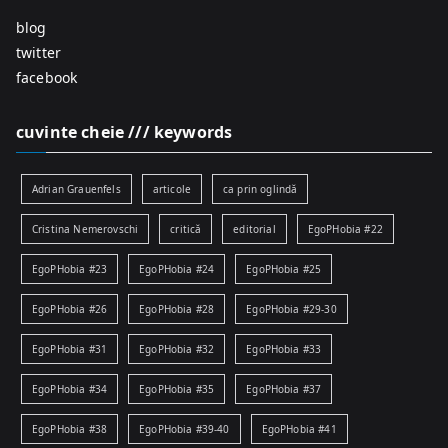
blog
twitter
facebook
cuvinte cheie /// keywords
Adrian Grauenfels
articole
ca prin oglindă
Cristina Nemerovschi
critică
editorial
EgoPHobia #22
EgoPHobia #23
EgoPHobia #24
EgoPHobia #25
EgoPHobia #26
EgoPHobia #28
EgoPHobia #29-30
EgoPHobia #31
EgoPHobia #32
EgoPHobia #33
EgoPHobia #34
EgoPHobia #35
EgoPHobia #37
EgoPHobia #38
EgoPHobia #39-40
EgoPHobia #41