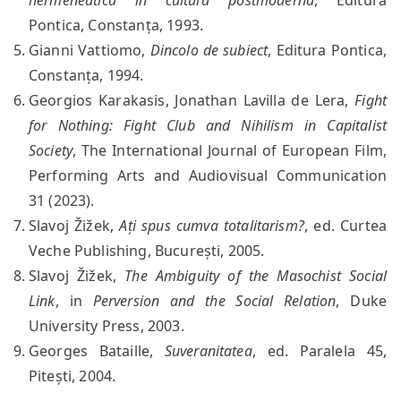
hermeneutică în cultura postmodernă
, Editura
Pontica, Constanța, 1993.
Gianni Vattiomo,
Dincolo de subiect
, Editura Pontica,
Constanța, 1994.
Georgios Karakasis, Jonathan Lavilla de Lera,
Fight
for Nothing: Fight Club and Nihilism in Capitalist
Society
, The International Journal of European Film,
Performing Arts and Audiovisual Communication
31 (2023).
Slavoj Žižek,
Ați spus cumva totalitarism?
, ed. Curtea
Veche Publishing, București, 2005.
Slavoj Žižek,
The Ambiguity of the Masochist Social
Link
, in
Perversion and the Social Relation
, Duke
University Press, 2003.
Georges Bataille,
Suveranitatea
, ed. Paralela 45,
Pitești, 2004.