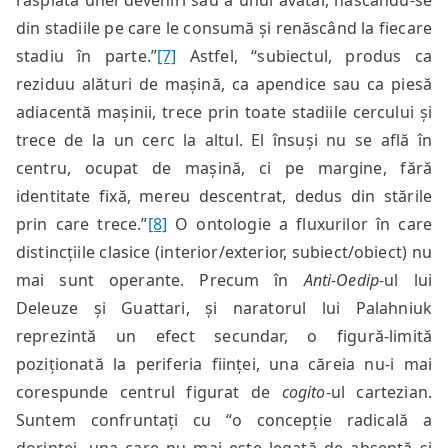
răsplata unei deveniri sau a unui avatar, născându-se
din stadiile pe care le consumă și renăscând la fiecare
stadiu în parte.”
[7]
Astfel, “subiectul, produs ca
reziduu alături de mașină, ca apendice sau ca piesă
adiacentă mașinii, trece prin toate stadiile cercului și
trece de la un cerc la altul. El însuși nu se află în
centru, ocupat de mașină, ci pe margine, fără
identitate fixă, mereu descentrat, dedus din stările
prin care trece.”
[8]
O ontologie a fluxurilor în care
distincțiile clasice (interior/exterior, subiect/obiect) nu
mai sunt operante. Precum în
Anti-Oedip
-ul lui
Deleuze și Guattari, și naratorul lui Palahniuk
reprezintă un efect secundar, o figură-limită
poziționată la periferia ființei, una căreia nu-i mai
corespunde centrul figurat de
cogito
-ul cartezian.
Suntem confruntați cu “o concepție radicală a