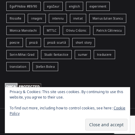
EgoPHobia #89/90
egoZaur
english
experiment
filosofie
imagini
interviu
invitat
Marius-Iulian Stancu
Monica Manolachi
MTTLC
Oliviu Crâznic
Patrick Călinescu
poezie
proză
proză scurtă
short story
Sorin-Mihai Grad
Studii fantastice
sumar
traducere
translation
Ștefan Bolea
Privacy & Cookies: This site uses cookies. By continuing to use this
website, you agree to their use.
To find out more, including how to control cookies, see here:
Cookie
Policy
Copyright © 2026
www.egophobia.ro
. Powered by
Zakra
and
WordPress
.