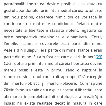
paradoxală libertatea devine posibilă – o data cu
gestul abandonului prin intermediul căruia totul este
din nou posibil, deoarece nimic din ce voi face în
continuare nu mai este condiționat. Relația dintre
necesitate și libertate e sfâșiată violent, legătura cu
orice perspectivă teleologică e dinamitată. “Totul,
lămpile, scaunele, covoarele erau parte din mine.
Vesela din dulapuri era parte din mine. Plantele erau
parte din mine. Eu am fost cel care a sărit în aer.”
[23]
Căci ruptura prin intermediul căreia libertatea devine
mereu posibilă este în primul rând o ruptură în
raport cu sine, unul construit aproape fără excepție
din mărfuri-obiect și mărfuri-plăcere. Cum spune
Žižek: “singura cale de a explica statutul libertății este
afirmarea incompletitudinii ontologice a «realității»
însăși: nu există realitate decât în măsura în care