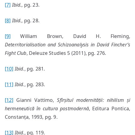
[7]
Ibid.
, pg. 23.
[8]
Ibid.
, pg. 28.
[9]
William Brown, David H. Fleming,
Deterritorialisation and Schizoanalysis in David Fincher’s
Fight Club
, Deleuze Studies 5 (2011), pg. 276.
[10]
Ibid.
, pg. 281.
[11]
Ibid.
, pg. 283.
[12]
Gianni Vattimo,
Sfîrșitul modernității
:
nihilism și
hermeneutică în cultura postmodernă
, Editura Pontica,
Constanța, 1993, pg. 9.
[13]
Ibid.
, pg. 119.