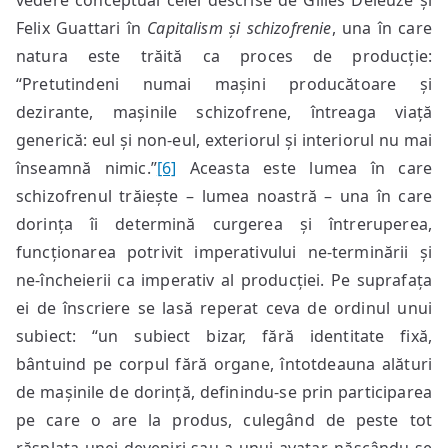
vedere conceptual celei descrise de Gilles Deleuze și
Felix Guattari în
Capitalism și schizofrenie
, una în care
natura este trăită ca proces de producție:
“Pretutindeni numai mașini producătoare și
dezirante, mașinile schizofrene, întreaga viață
generică: eul și non-eul, exteriorul și interiorul nu mai
înseamnă nimic.”
[6]
Aceasta este lumea în care
schizofrenul trăiește – lumea noastră – una în care
dorința îi determină curgerea și întreruperea,
funcționarea potrivit imperativului ne-terminării și
ne-încheierii ca imperativ al producției. Pe suprafața
ei de înscriere se lasă reperat ceva de ordinul unui
subiect: “un subiect bizar, fără identitate fixă,
bântuind pe corpul fără organe, întotdeauna alături
de mașinile de dorință, definindu-se prin participarea
pe care o are la produs, culegând de peste tot