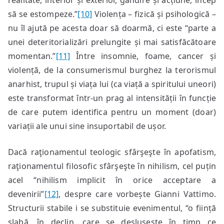
realitate, interior și exterior, gândire și acțiune, încep
să se estompeze.”
[10]
Violența – fizică și psihologică –
nu îl ajută pe acesta doar să doarmă, ci este “parte a
unei deteritorializări prelungite și mai satisfăcătoare
momentan.”
[11]
Între insomnie, foame, cancer și
violență, de la consumerismul burghez la terorismul
anarhist, trupul și viața lui (ca viață a spiritului uneori)
este transformat într-un prag al intensității în funcție
de care putem identifica pentru un moment (doar)
variații ale unui sine insuportabil de ușor.
Dacă raţionamentul teologic sfârşeşte în apofatism,
raţionamentul filosofic sfârşeşte în nihilism, cel puțin
acel “nihilism implicit în orice acceptare a
devenirii”
[12]
, despre care vorbește Gianni Vattimo.
Structurii stabile i se substituie evenimentul, “o ființă
slabă, în declin, care se deslușește în timp ce