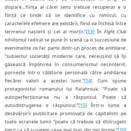
dispare…ființa al cărei sens trebuie recuperat e o
ființă ce tinde să se identifice cu nimicul, cu
caracterele efemere ale existării, fiind ea închisă între
termenul nașterii și cel al morții.”
[13]
În
Fight Club
nihilismul radical se pune în scenă ca o succesiune de
evenimente ce fac parte dintr-un proces de anihilare:
“subiectul societății moderne care, nereușind să își
găsească împlinirea în consumerismul necontenit,
pornește într-o călătorie personală către anihilarea
fiecărei valori a acestei lumi.”
[14]
Cum spune
protagonistul romanului lui Palahniuk: “Poate că
autoperfecționarea nu e răspunsul. Poate că
autodistrugerea e răspunsul.”
[15]
Într-o lume a
desăvârșirii publicitare promovată de capitalism pe
toate ecranele lumii “poate că trebuie să distrugem
totul ca să scoatem ceva mai bun din noi înșine.”
[16]