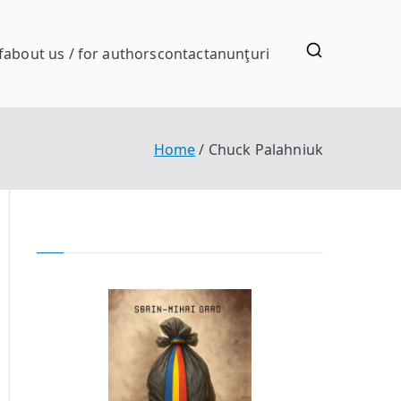
f
about us / for authors
contact
anunţuri
Home
Chuck Palahniuk