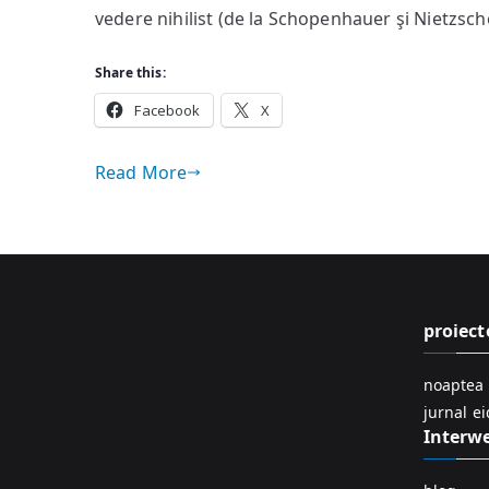
vedere nihilist (de la Schopenhauer şi Nietzsche
Share this:
Facebook
X
Read More
proiect
noaptea 
jurnal e
Interw