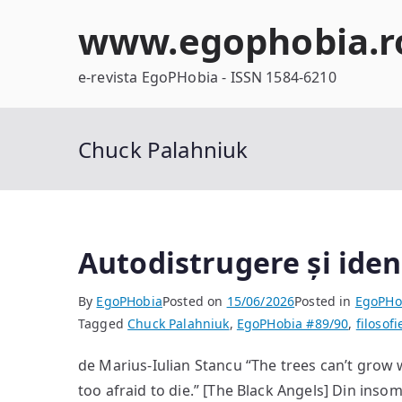
Skip
www.egophobia.r
to
content
e-revista EgoPHobia - ISSN 1584-6210
Chuck Palahniuk
Autodistrugere și iden
By
EgoPHobia
Posted on
15/06/2026
Posted in
EgoPHo
Tagged
Chuck Palahniuk
,
EgoPHobia #89/90
,
filosofi
de Marius-Iulian Stancu “The trees can’t grow w
too afraid to die.” [The Black Angels] Din inso