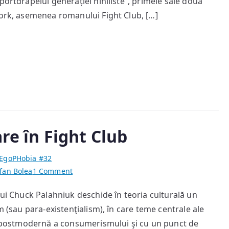
portdrapelul generației nihiliste”, primele sale două
York, asemenea romanului Fight Club, […]
are în
Fight Club
EgoPHobia #32
on
fan Bolea
1 Comment
Autenticitate
ui Chuck Palahniuk deschide în teoria culturală un
şi
m (sau para-existenţialism), în care teme centrale ale
simulare
în
ca postmodernă a consumerismului şi cu un punct de