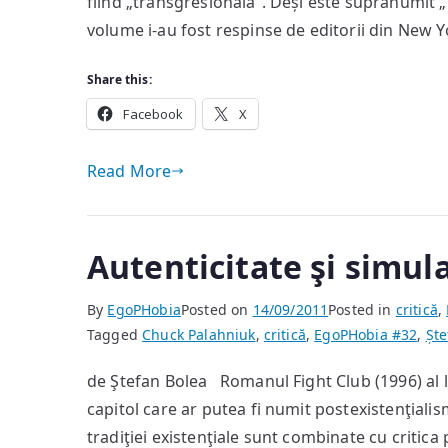
fiind „transgresională”. Deși este supranumit „
volume i-au fost respinse de editorii din New 
Share this:
Facebook
X
Read More
Autenticitate şi simul
By
EgoPHobia
Posted on
14/09/2011
Posted in
critică
,
Tagged
Chuck Palahniuk
,
critică
,
EgoPHobia #32
,
Ște
de Ştefan Bolea Romanul Fight Club (1996) al l
capitol care ar putea fi numit postexistenţialis
tradiţiei existenţiale sunt combinate cu criti