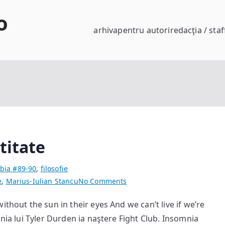
o
arhiva
pentru autori
redacţia / staf
titate
bia #89-90
,
filosofie
on
e
,
Marius-Iulian Stancu
No Comments
Autodistrugere
ithout the sun in their eyes And we can’t live if we’re
și
mnia lui Tyler Durden ia naştere Fight Club. Insomnia
identitate