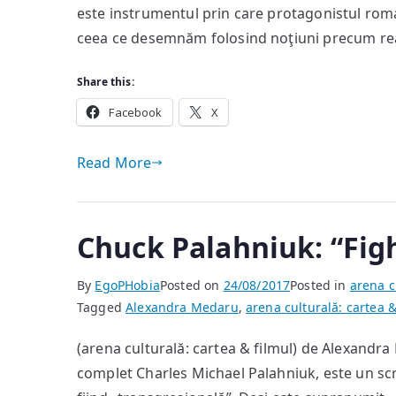
este instrumentul prin care protagonistul roma
ceea ce desemnăm folosind noţiuni precum rea
Share this:
Facebook
X
Read More
Chuck Palahniuk: “Fig
By
EgoPHobia
Posted on
24/08/2017
Posted in
arena c
Tagged
Alexandra Medaru
,
arena culturală: cartea &
(arena culturală: cartea & filmul) de Alexand
complet Charles Michael Palahniuk, este un scri