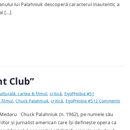
nului lui Palahniuk descoperă caracterul inautentic a
l […]
ht Club”
ulturală: cartea & filmul
,
critică
,
EgoPHobia #51
on
 filmul
,
Chuck Palahniuk
,
critică
,
EgoPHobia #51
2 Comments
Chuc
ra Medaru Chuck Palahniuk (n. 1962), pe numele său
Pala
itor și jurnalist american care își definește opera ca
“Figh
Club