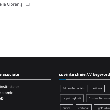
Fight
 la Cioran şi […]
Club
e asociate
cuvinte cheie /// keyword
instinctelor
Adrian Grauenfels
articole
idotomic
eb
ca prin oglindă
Cristina Nemerov
critică
editorial
EgoPHobia