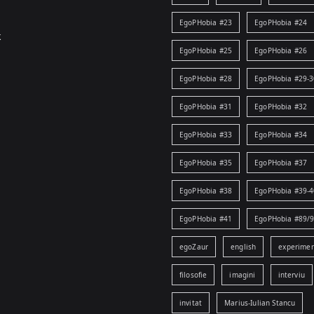
EgoPHobia #23
EgoPHobia #24
k
EgoPHobia #25
EgoPHobia #26
EgoPHobia #28
EgoPHobia #29-3
EgoPHobia #31
EgoPHobia #32
EgoPHobia #33
EgoPHobia #34
EgoPHobia #35
EgoPHobia #37
EgoPHobia #38
EgoPHobia #39-4
EgoPHobia #41
EgoPHobia #89/
egoZaur
english
experime
filosofie
imagini
interviu
invitat
Marius-Iulian Stancu