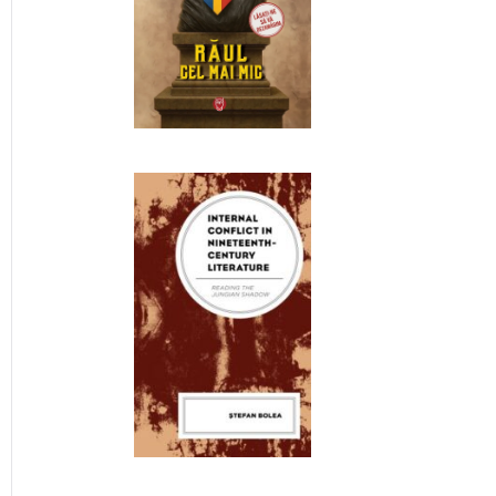
k
hniuk:
t
”