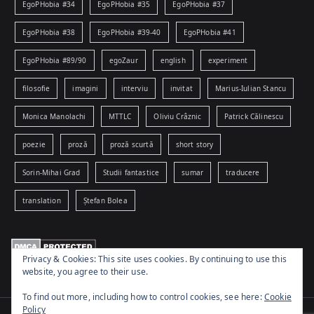
EgoPHobia #34
EgoPHobia #35
EgoPHobia #37
EgoPHobia #38
EgoPHobia #39-40
EgoPHobia #41
EgoPHobia #89/90
egoZaur
english
experiment
filosofie
imagini
interviu
invitat
Marius-Iulian Stancu
Monica Manolachi
MTTLC
Oliviu Crâznic
Patrick Călinescu
poezie
proză
proză scurtă
short story
Sorin-Mihai Grad
Studii fantastice
sumar
traducere
translation
Ștefan Bolea
Privacy & Cookies: This site uses cookies. By continuing to use this
website, you agree to their use.
To find out more, including how to control cookies, see here:
Cookie
Policy