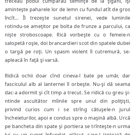
treceau podul cumpărau seminţe de la ţigani, îşi
aminteşte paharele lor de lemn cu fundul atît de gros
încît… Îl trezeşte sunetul sirenei, vede luminile
rotindu-se ameţitor pe bolta de frunze a parcului, ca
nişte stroboscoape. Rică vorbeşte cu o femeie-n
salopetă roşie, doi brancardieri scot din spatele dubei
o targă pe roţi. Un spasm violent îl cutremură, se-
apleacă în faţă şi varsă.
Ridică ochii doar cînd cineva-l bate pe umăr, dar
fasciculul alb al lanternei îl orbeşte. Nu-şi dă seama
dac-a adormit şi cît timp a trecut. Se ridică cu greu şi-
ntinde ascultător mîinile spre unul din poliţişti,
privind curios cum i se strîng cătuşele-n jurul
încheieturilor, apoi e condus spre o maşină albă. Urcă
pe bancheta din spate şi portiera se trînteşte-n urma
lui cu un sunet înfundat, plăcut, care-l izolează de