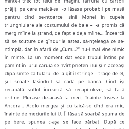
minte-i trec tot felul de imagini, farfuria cu cartofi
prăjiţi pe care maică-sa i-o lăsase probabil pe masă
pentru cînd se-ntoarce, sînii Monei în cupele
triunghiulare ale costumului de baie – i-a promis că
merg mîine la ştrand, de fapt e deja mîine… Încearcă
să se scuture de gîndurile astea, să-nţeleagă ce se-
ntîmplă, dar în afară de „Cum…?” nu-i mai vine nimic
în minte. La un moment dat vede trupul întins pe
pămînt în jurul căruia se-nvîrt prietenii lui şi-n aceeaşi
clipă simte că fularul de la gît îl strînge – trage de el,
şi-l scoate lăsîndu-l să cadă pe bancă. Cînd îşi
recapătă suflul încearcă să recapituleze, să facă
ordine. Plecase de-acasă la meci, înainte fusese la
Ancora… Acolo mergea şi cu taică-so cînd era mic,
înainte de meciurile lui U. Îl lăsa să soarbă spuma de
pe bere, spunea c-aşa se face bărbat. După ce