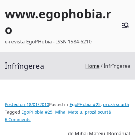
Skip
www.egophobia.r
to
content
o
e-revista EgoPHobia - ISSN 1584-6210
Înfrîngerea
Home
Înfrîngerea
Posted on
18/01/2010
Posted in
EgoPHobia #25
,
proză scurtă
Tagged
EgoPHobia #25
,
Mihai Mateiu
,
proză scurtă
on
6 Comments
Înfrîngerea
de Mihai Mateiu [România]