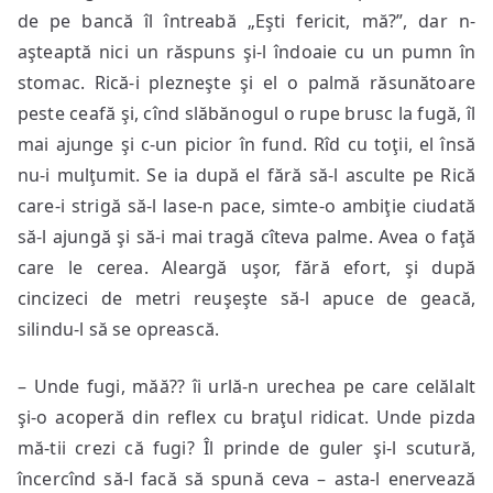
de pe bancă îl întreabă „Eşti fericit, mă?”, dar n-
aşteaptă nici un răspuns şi-l îndoaie cu un pumn în
stomac. Rică-i plezneşte şi el o palmă răsunătoare
peste ceafă şi, cînd slăbănogul o rupe brusc la fugă, îl
mai ajunge şi c-un picior în fund. Rîd cu toţii, el însă
nu-i mulţumit. Se ia după el fără să-l asculte pe Rică
care-i strigă să-l lase-n pace, simte-o ambiţie ciudată
să-l ajungă şi să-i mai tragă cîteva palme. Avea o faţă
care le cerea. Aleargă uşor, fără efort, şi după
cincizeci de metri reuşeşte să-l apuce de geacă,
silindu-l să se oprească.
– Unde fugi, măă?? îi urlă-n urechea pe care celălalt
şi-o acoperă din reflex cu braţul ridicat. Unde pizda
mă-tii crezi că fugi? Îl prinde de guler şi-l scutură,
încercînd să-l facă să spună ceva – asta-l enervează