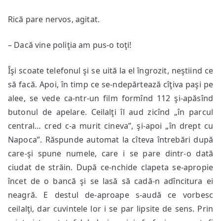
Rică pare nervos, agitat.
– Dacă vine poliţia am pus-o toţi!
Îşi scoate telefonul şi se uită la el îngrozit, neştiind ce
să facă. Apoi, în timp ce se-ndepărtează cîţiva paşi pe
alee, se vede ca-ntr-un film formînd 112 şi-apăsînd
butonul de apelare. Ceilalţi îl aud zicînd „în parcul
central… cred c-a murit cineva”, şi-apoi „în drept cu
Napoca”. Răspunde automat la cîteva întrebări după
care-şi spune numele, care i se pare dintr-o dată
ciudat de străin. După ce-nchide clapeta se-apropie
încet de o bancă şi se lasă să cadă-n adîncitura ei
neagră. E destul de-aproape s-audă ce vorbesc
ceilalţi, dar cuvintele lor i se par lipsite de sens. Prin