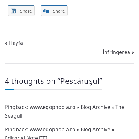
Share
Share
Post
Hayfa
Înfrîngerea
navigation
4 thoughts on “
Pescăruşul
”
Pingback:
www.egophobia.ro » Blog Archive » The
Seagull
Pingback:
www.egophobia.ro » Blog Archive »
Editorial Note [III]