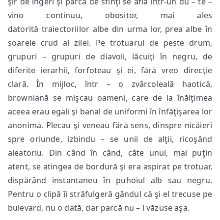
şir de îngeri şi parcă de sfinţi se afla într-un du – te –
vino continuu, obositor, mai ales
datorită traiectoriilor albe din urma lor, prea albe în
soarele crud al zilei. Pe trotuarul de peste drum,
grupuri – grupuri de diavoli, lăcuiţi în negru, de
diferite ierarhii, forfoteau şi ei, fără vreo direcţie
clară. În mijloc, într – o zvârcoleală haotică,
browniană se mişcau oameni, care de la înălţimea
aceea erau egali şi banal de uniformi în înfăţişarea lor
anonimă. Plecau şi veneau fără sens, dinspre nicăieri
spre oriunde, izbindu – se unii de alţii, ricoşând
aleatoriu. Din când în când, câte unul, mai puţin
atent, se atingea de bordură şi era aspirat pe trotuar,
dispărând instantaneu în puhoiul alb sau negru.
Pentru o clipă îi străfulgeră gândul că şi el trecuse pe
bulevard, nu o dată, dar parcă nu – l văzuse aşa.