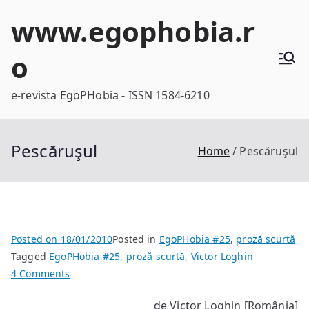
Skip
www.egophobia.r
to
content
o
e-revista EgoPHobia - ISSN 1584-6210
Pescăruşul
Home
Pescăruşul
Posted on
18/01/2010
Posted in
EgoPHobia #25
,
proză scurtă
Tagged
EgoPHobia #25
,
proză scurtă
,
Victor Loghin
on
4 Comments
Pescăruşul
de Victor Loghin [România]