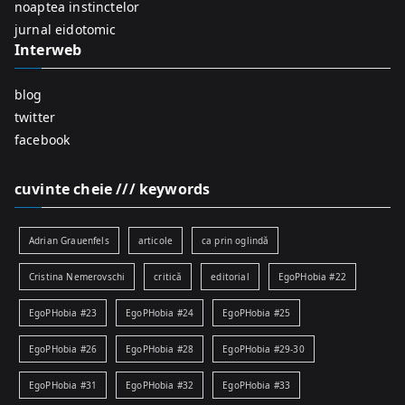
r
noaptea instinctelor
:
jurnal eidotomic
Interweb
blog
twitter
facebook
cuvinte cheie /// keywords
Adrian Grauenfels
articole
ca prin oglindă
Cristina Nemerovschi
critică
editorial
EgoPHobia #22
EgoPHobia #23
EgoPHobia #24
EgoPHobia #25
EgoPHobia #26
EgoPHobia #28
EgoPHobia #29-30
EgoPHobia #31
EgoPHobia #32
EgoPHobia #33