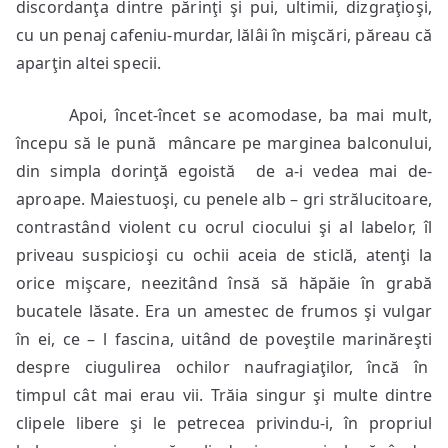
discordanţa dintre părinţi şi pui, ultimii, dizgraţioşi,
cu un penaj cafeniu-murdar, lălâi în mişcări, păreau că
aparţin altei specii.
Apoi, încet-încet se acomodase, ba mai mult,
începu să le pună mâncare pe marginea balconului,
din simpla dorinţă egoistă de a-i vedea mai de-
aproape. Maiestuoşi, cu penele alb – gri strălucitoare,
contrastând violent cu ocrul ciocului şi al labelor, îl
priveau suspicioşi cu ochii aceia de sticlă, atenţi la
orice mişcare, neezitând însă să hăpăie în grabă
bucatele lăsate. Era un amestec de frumos şi vulgar
în ei, ce – l fascina, uitând de poveştile marinăreşti
despre ciugulirea ochilor naufragiaţilor, încă în
timpul cât mai erau vii. Trăia singur şi multe dintre
clipele libere şi le petrecea privindu-i, în propriul