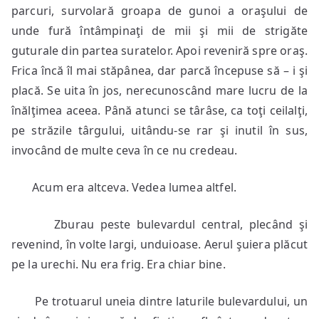
parcuri, survolară groapa de gunoi a oraşului de
unde fură întâmpinaţi de mii şi mii de strigăte
guturale din partea suratelor. Apoi reveniră spre oraş.
Frica încă îl mai stăpânea, dar parcă începuse să – i şi
placă. Se uita în jos, nerecunoscând mare lucru de la
înălţimea aceea. Până atunci se târâse, ca toţi ceilalţi,
pe străzile târgului, uitându-se rar şi inutil în sus,
invocând de multe ceva în ce nu credeau.
Acum era altceva. Vedea lumea altfel.
Zburau peste bulevardul central, plecând şi
revenind, în volte largi, unduioase. Aerul şuiera plăcut
pe la urechi. Nu era frig. Era chiar bine.
Pe trotuarul uneia dintre laturile bulevardului, un