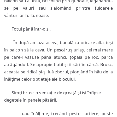
balcon sau aiurea, răscolind prin gunoaie, legănându-
se pe valuri sau slalomând printre fuioarele
vânturilor furtunoase.
Totul până într-o zi.
În după-amiaza aceea, banală ca oricare alta, ieşi
în balcon să ia ceva. Un pescăruş uriaş, cel mai mare
pe care-l văzuse până atunci, ţopăia pe loc, parcă
atrăgându-l. Se apropie tiptil şi îi sări în cârcă. Brusc,
aceasta se ridică şi-şi luă zborul, plonjând în hău de la
înălţime celor opt etaje ale blocului.
Simţi brusc o senzaţie de greaţă şi îşi înfipse
degetele în penele păsării.
Luau înălţime, trecând peste cartiere, peste