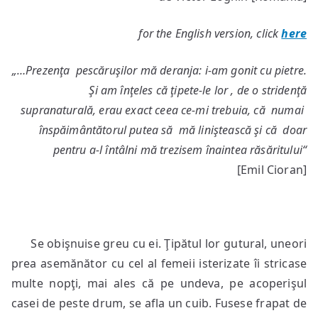
for the English version, click
here
„…Prezenţa pescăruşilor mă deranja: i-am gonit cu pietre.
Şi am înţeles că ţipete-le lor , de o stridenţă
supranaturală, erau exact ceea ce-mi trebuia, că numai
înspăimântătorul putea să mă liniştească şi că doar
pentru a-l întâlni mă trezisem înaintea răsăritului“
[Emil Cioran]
Se obişnuise greu cu ei. Ţipătul lor gutural, uneori
prea asemănător cu cel al femeii isterizate îi stricase
multe nopţi, mai ales că pe undeva, pe acoperişul
casei de peste drum, se afla un cuib. Fusese frapat de