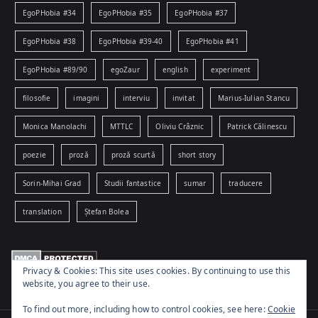
EgoPHobia #34
EgoPHobia #35
EgoPHobia #37
EgoPHobia #38
EgoPHobia #39-40
EgoPHobia #41
EgoPHobia #89/90
egoZaur
english
experiment
filosofie
imagini
interviu
invitat
Marius-Iulian Stancu
Monica Manolachi
MTTLC
Oliviu Crâznic
Patrick Călinescu
poezie
proză
proză scurtă
short story
Sorin-Mihai Grad
Studii fantastice
sumar
traducere
translation
Ștefan Bolea
Privacy & Cookies: This site uses cookies. By continuing to use this
website, you agree to their use.
To find out more, including how to control cookies, see here:
Cookie