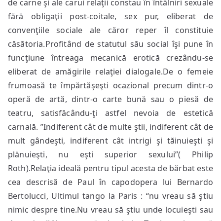
de carne şi ale carui relaţii constau în întâlniri sexuale
fără obligaţii post-coitale, sex pur, eliberat de
convenţiile sociale ale căror reper îl constituie
căsătoria.Profitând de statutul său social îşi pune în
funcţiune întreaga mecanică erotică crezându-se
eliberat de amăgirile relaţiei dialogale.De o femeie
frumoasă te împărtăşeşti ocazional precum dintr-o
operă de artă, dintr-o carte bună sau o piesă de
teatru, satisfăcându-ţi astfel nevoia de estetică
carnală. ”Indiferent cât de multe ştii, indiferent cât de
mult gândeşti, indiferent cât intrigi şi tăinuieşti şi
plănuieşti, nu eşti superior sexului”( Philip
Roth).Relaţia ideală pentru tipul acesta de bărbat este
cea descrisă de Paul în capodopera lui Bernardo
Bertolucci, Ultimul tango la Paris : “nu vreau să ştiu
nimic despre tine.Nu vreau să ştiu unde locuieşti sau