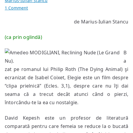
Marius-Iulian Stancu
on
1 Comment
Elegie
de Marius-Iulian Stancu
[Isabel
Coixet,
(ca prin oglindă)
2008]
B
a
zat pe romanul lui Philip Roth (The Dying Animal) şi
ecranizat de Isabel Coixet, Elegie este un film despre
“clipa prielnică” (Ecles. 3,1), despre care nu îţi dai
seama că a trecut decât atunci când o pierzi,
întorcându-te la ea cu nostalgie.
David Kepesh este un profesor de literatură
comparată pentru care femeia se reduce la o bucată