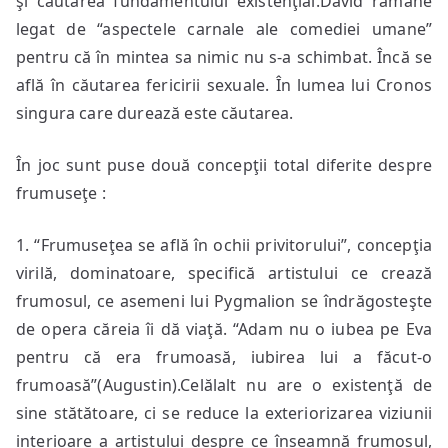
şi căutarea fundamentului existenţial.David rămâne
legat de “aspectele carnale ale comediei umane”
pentru că în mintea sa nimic nu s-a schimbat. Încă se
află în căutarea fericirii sexuale. În lumea lui Cronos
singura care durează este căutarea.
În joc sunt puse două concepţii total diferite despre
frumuseţe :
1. “Frumuseţea se află în ochii privitorului”, concepţia
virilă, dominatoare, specifică artistului ce crează
frumosul, ce asemeni lui Pygmalion se îndrăgosteşte
de opera căreia îi dă viaţă. “Adam nu o iubea pe Eva
pentru că era frumoasă, iubirea lui a făcut-o
frumoasă”(Augustin).Celălalt nu are o existenţă de
sine stătătoare, ci se reduce la exteriorizarea viziunii
interioare a artistului despre ce înseamnă frumosul,