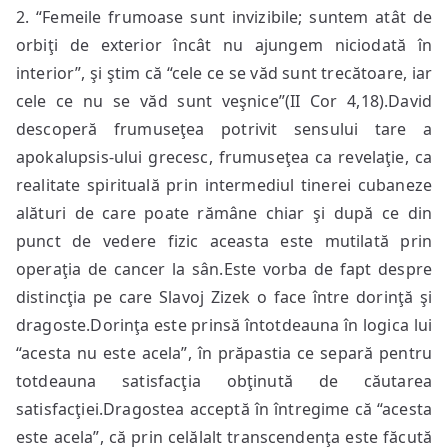
2. “Femeile frumoase sunt invizibile; suntem atât de
orbiţi de exterior încât nu ajungem niciodată în
interior”, şi ştim că “cele ce se văd sunt trecătoare, iar
cele ce nu se văd sunt veşnice”(II Cor 4,18).David
descoperă frumuseţea potrivit sensului tare a
apokalupsis-ului grecesc, frumuseţea ca revelaţie, ca
realitate spirituală prin intermediul tinerei cubaneze
alături de care poate rămâne chiar şi după ce din
punct de vedere fizic aceasta este mutilată prin
operaţia de cancer la sân.Este vorba de fapt despre
distincţia pe care Slavoj Zizek o face între dorinţă şi
dragoste.Dorinţa este prinsă întotdeauna în logica lui
“acesta nu este acela”, în prăpastia ce separă pentru
totdeauna satisfacţia obţinută de căutarea
satisfacţiei.Dragostea acceptă în întregime că “acesta
este acela”, că prin celălalt transcendenţa este făcută