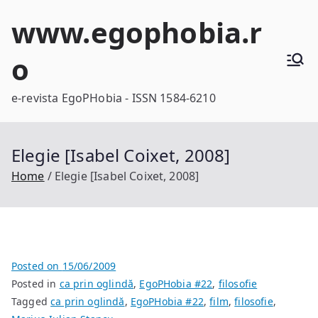
Skip
www.egophobia.r
to
content
o
e-revista EgoPHobia - ISSN 1584-6210
Elegie [Isabel Coixet, 2008]
Home
Elegie [Isabel Coixet, 2008]
Posted on
15/06/2009
Posted in
ca prin oglindă
,
EgoPHobia #22
,
filosofie
Tagged
ca prin oglindă
,
EgoPHobia #22
,
film
,
filosofie
,