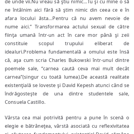
de unde vii.Nu vreau să ştiu nimic…Tu şi cu mine o să
ne întâlnim aici fără să ştim nimic din ceea ce e în
afara locului ăsta…Pentru că nu avem nevoie de
nume aici.” Transformarea actului sexual de către
fiinţa umană într-un act în care mor până şi zeii
constituie scopul trupului eliberat de
idealuri.Problema fundamentală a omului este însă
că, aşa cum scria Charles Bukowski într-unul dintre
poemele sale, “carnea caută ceva mai mult decât
carnea”(singur cu toată lumea).De această realitate
existenţială se loveste şi David Kepesh atunci când se
îndrăgosteşte de una dintre studentele sale,
Consuela Castillo.
Vârsta cea mai potrivită pentru a pune în scenă o
elegie e bătrâneţea, vârstă asociată cu reflexivitatea