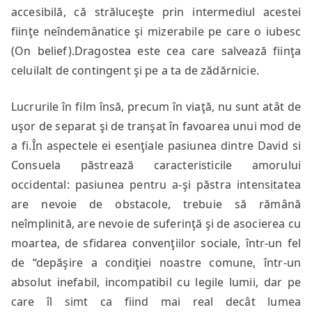
accesibilă, că străluceşte prin intermediul acestei
fiinţe neîndemânatice şi mizerabile pe care o iubesc
(On belief).Dragostea este cea care salvează fiinţa
celuilalt de contingent şi pe a ta de zădărnicie.
Lucrurile în film însă, precum în viaţă, nu sunt atât de
uşor de separat şi de tranşat în favoarea unui mod de
a fi.În aspectele ei esenţiale pasiunea dintre David si
Consuela păstrează caracteristicile amorului
occidental: pasiunea pentru a-şi păstra intensitatea
are nevoie de obstacole, trebuie să rămână
neîmplinită, are nevoie de suferinţă şi de asocierea cu
moartea, de sfidarea convenţiilor sociale, într-un fel
de “depăşire a condiţiei noastre comune, într-un
absolut inefabil, incompatibil cu legile lumii, dar pe
care îl simt ca fiind mai real decât lumea