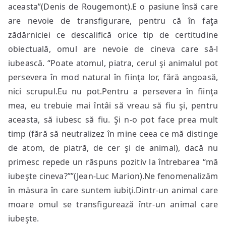
aceasta”(Denis de Rougemont).E o pasiune însă care
are nevoie de transfigurare, pentru că în faţa
zădărniciei ce descalifică orice tip de certitudine
obiectuală, omul are nevoie de cineva care să-l
iubească. “Poate atomul, piatra, cerul şi animalul pot
persevera în mod natural în fiinţa lor, fără angoasă,
nici scrupul.Eu nu pot.Pentru a persevera în fiinţa
mea, eu trebuie mai întâi să vreau să fiu şi, pentru
aceasta, să iubesc să fiu. Şi n-o pot face prea mult
timp (fără să neutralizez în mine ceea ce mă distinge
de atom, de piatră, de cer şi de animal), dacă nu
primesc repede un răspuns pozitiv la întrebarea “mă
iubeşte cineva?””(Jean-Luc Marion).Ne fenomenalizăm
în măsura în care suntem iubiţi.Dintr-un animal care
moare omul se transfigurează într-un animal care
iubeşte.