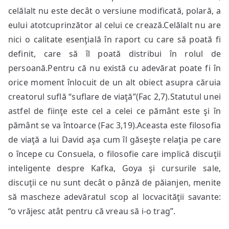
celălalt nu este decât o versiune modificată, polară, a
eului atotcuprinzător al celui ce crează.Celălalt nu are
nici o calitate esenţială în raport cu care să poată fi
definit, care să îl poată distribui în rolul de
persoană.Pentru că nu există cu adevărat poate fi în
orice moment înlocuit de un alt obiect asupra căruia
creatorul suflă “suflare de viaţă”(Fac 2,7).Statutul unei
astfel de fiinţe este cel a celei ce pământ este şi în
pământ se va întoarce (Fac 3,19).Aceasta este filosofia
de viaţă a lui David aşa cum îl găseşte relaţia pe care
o începe cu Consuela, o filosofie care implică discuţii
inteligente despre Kafka, Goya şi cursurile sale,
discuţii ce nu sunt decât o pânză de păianjen, menite
să mascheze adevăratul scop al locvacităţii savante:
“o vrăjesc atât pentru că vreau să i-o trag”.