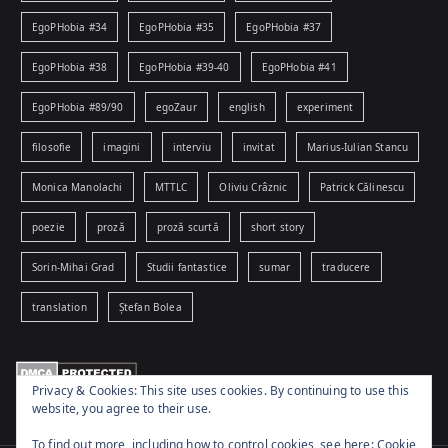
EgoPHobia #34
EgoPHobia #35
EgoPHobia #37
EgoPHobia #38
EgoPHobia #39-40
EgoPHobia #41
EgoPHobia #89/90
egoZaur
english
experiment
filosofie
imagini
interviu
invitat
Marius-Iulian Stancu
Monica Manolachi
MTTLC
Oliviu Crâznic
Patrick Călinescu
poezie
proză
proză scurtă
short story
Sorin-Mihai Grad
Studii fantastice
sumar
traducere
translation
Ștefan Bolea
Privacy & Cookies: This site uses cookies. By continuing to use this
website, you agree to their use.
To find out more, including how to control cookies, see here:
Cookie