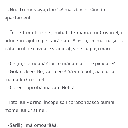
-Nu-i frumos aşa, dom’le! mai zice intrând în
apartament.
Între timp Florinel, miţuit de mama lui Cristinel, îl
aduce în ajutor pe taică-său. Acesta, în maiou şi cu
bătătorul de covoare sub braţ, vine cu paşi mari.
-Ce ţi-i, cucuoană? Iar te mănâncă între picioare?
-Golanuleee! Beţivanuleee! Să vină poliţiaaa! urlă
mama lui Cristinel.
-Corect! aprobă madam Netcă.
Tatăl lui Florinel începe să-i cărăbănească pumni
mamei lui Cristinel.
-Săriiiţi, mă omoarăăă!