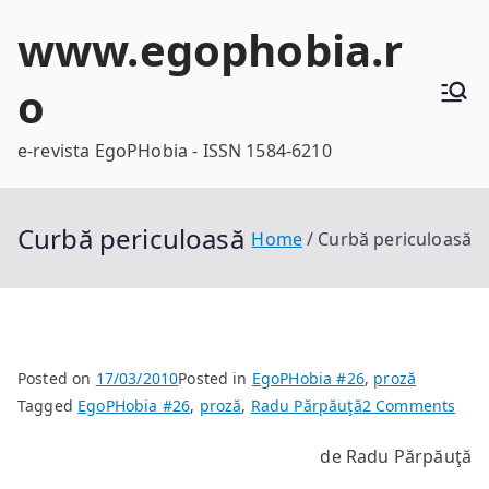
Skip
www.egophobia.r
to
content
o
e-revista EgoPHobia - ISSN 1584-6210
Curbă periculoasă
Home
Curbă periculoasă
Posted on
17/03/2010
Posted in
EgoPHobia #26
,
proză
on
Tagged
EgoPHobia #26
,
proză
,
Radu Părpăuţă
2 Comments
Cur
de Radu Părpăuţă
peri