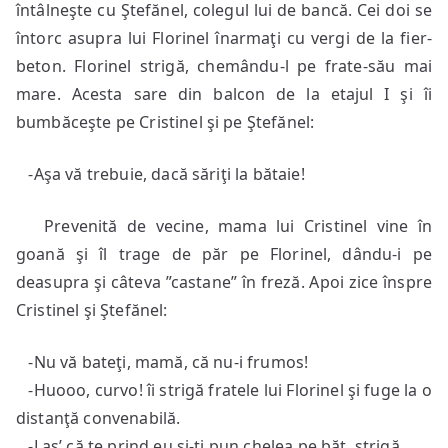
întâlneşte cu Ştefănel, colegul lui de bancă. Cei doi se
întorc asupra lui Florinel înarmaţi cu vergi de la fier-
beton. Florinel strigă, chemându-l pe frate-său mai
mare. Acesta sare din balcon de la etajul I şi îi
bumbăceşte pe Cristinel şi pe Ştefănel:
-Aşa vă trebuie, dacă săriţi la bătaie!
Prevenită de vecine, mama lui Cristinel vine în
goană şi îl trage de păr pe Florinel, dându-i pe
deasupra şi câteva ”castane” în freză. Apoi zice înspre
Cristinel şi Ştefănel:
-Nu vă bateţi, mamă, că nu-i frumos!
-Huooo, curvo! îi strigă fratele lui Florinel şi fuge la o
distanţă convenabilă.
-Las’ că te prind eu şi-ţi pun chelea pe băţ, strigă