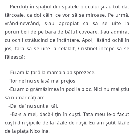
Pierduţi în spaţiul din spatele blocului şi-au tot dat
târcoale, ca doi câini ce vor să se miroase. Pe urmă,
vrând-nevrând, s-au apropiat ca să se uite la
porumbeii de pe bara de bătut covoare. I-au admirat
cu ochii strălucind de încântare. Apoi, lăsând ochii în
jos, fără să se uite la celălalt, Cristinel începe să se
fălească:
-Eu am la ţară la mamaia paisprezece.
Florinel nu se lasă mai prejos:
-Eu am o grămăzimea în pod la bloc. Nici nu mai ştiu
să număr câţi am.
-Da, da’ nu sunt ai tăi.
-Ba-s a mei, dacă-i ţin în cuşti. Tata meu le-o făcut
cuşti din şipcile de la lăzile de roşii. Eu am şutit lăzile
de la piaţa Nicolina.