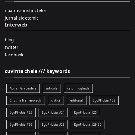
o
r
noaptea instinctelor
:
jurnal eidotomic
Interweb
blog
twitter
facebook
cuvinte cheie /// keywords
Adrian Grauenfels
articole
ca prin oglindă
Cristina Nemerovschi
critică
editorial
EgoPHobia #22
EgoPHobia #23
EgoPHobia #24
EgoPHobia #25
EgoPHobia #26
EgoPHobia #28
EgoPHobia #29-30