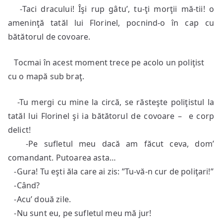
-Taci dracului! Îşi rup gâtu’, tu-ţi morţii mă-tii! o
ameninţă tatăl lui Florinel, pocnind-o în cap cu
bătătorul de covoare.
Tocmai în acest moment trece pe acolo un poliţist
cu o mapă sub braţ.
-Tu mergi cu mine la circă, se răsteşte poliţistul la
tatăl lui Florinel şi ia bătătorul de covoare – e corp
delict!
-Pe sufletul meu dacă am făcut ceva, dom’
comandant. Putoarea asta…
-Gura! Tu eşti ăla care ai zis: ”Tu-vă-n cur de poliţari!”
-Când?
-Acu’ două zile.
-Nu sunt eu, pe sufletul meu mă jur!