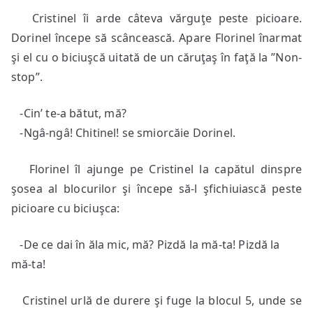
Cristinel îi arde câteva vărguţe peste picioare.
Dorinel începe să scâncească. Apare Florinel înarmat
şi el cu o biciuşcă uitată de un căruţaş în faţă la ”Non-
stop”.
-Cin’ te-a bătut, mă?
-Ngâ-ngâ! Chitinel! se smiorcăie Dorinel.
Florinel îl ajunge pe Cristinel la capătul dinspre
şosea al blocurilor şi începe să-l şfichiuiască peste
picioare cu biciuşca:
-De ce dai în ăla mic, mă? Pizdă la mă-ta! Pizdă la
mă-ta!
Cristinel urlă de durere şi fuge la blocul 5, unde se