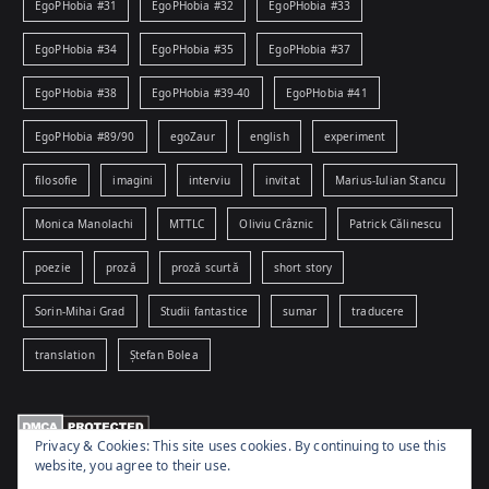
EgoPHobia #31
EgoPHobia #32
EgoPHobia #33
EgoPHobia #34
EgoPHobia #35
EgoPHobia #37
EgoPHobia #38
EgoPHobia #39-40
EgoPHobia #41
EgoPHobia #89/90
egoZaur
english
experiment
filosofie
imagini
interviu
invitat
Marius-Iulian Stancu
Monica Manolachi
MTTLC
Oliviu Crâznic
Patrick Călinescu
poezie
proză
proză scurtă
short story
Sorin-Mihai Grad
Studii fantastice
sumar
traducere
translation
Ștefan Bolea
Privacy & Cookies: This site uses cookies. By continuing to use this
website, you agree to their use.