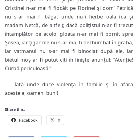
Cristinel n-ar mai fi flocăit pe Florinel şi dom’ Petrică
nu s-ar mai fi băgat unde nu-i fierbe oala (ca şi
madam Netcă, de altfel); dacă poliţistul n-ar fi trecut
întâmplător pe acolo, gloata n-ar mai fi pornit spre
Şosea, iar ţigăncile nu s-ar mai fi dezbumbat în grabă,
iar vatmanul nu s-ar mai fi binoclat după ele, iar
bietul moş ar fi putut citi în linişte anunţul: ”Atenţie!
Curbă periculoasă.”
Iată unde duce violenţa în familie şi în afara
acesteia, oameni buni!
Share this:
Facebook
X