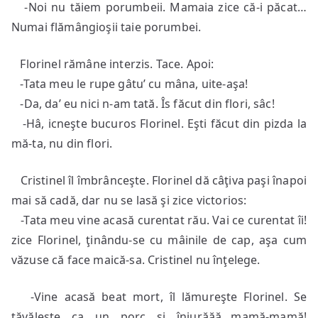
-Noi nu tăiem porumbeii. Mamaia zice că-i păcat…
Numai flămângioşii taie porumbei.
Florinel rămâne interzis. Tace. Apoi:
-Tata meu le rupe gâtu’ cu mâna, uite-aşa!
-Da, da’ eu nici n-am tată. Îs făcut din flori, sâc!
-Hâ, icneşte bucuros Florinel. Eşti făcut din pizda la
mă-ta, nu din flori.
Cristinel îl îmbrânceşte. Florinel dă câţiva paşi înapoi
mai să cadă, dar nu se lasă şi zice victorios:
-Tata meu vine acasă curentat rău. Vai ce curentat îi!
zice Florinel, ţinându-se cu mâinile de cap, aşa cum
văzuse că face maică-sa. Cristinel nu înţelege.
-Vine acasă beat mort, îl lămureşte Florinel. Se
tăvăleşte ca un porc şi înjurăăă…mamă-mamă!