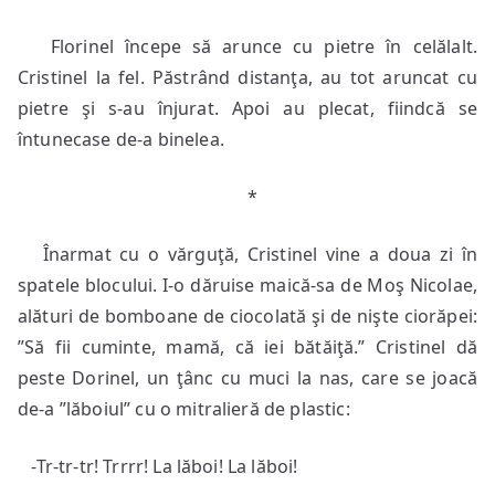
Florinel începe să arunce cu pietre în celălalt.
Cristinel la fel. Păstrând distanţa, au tot aruncat cu
pietre şi s-au înjurat. Apoi au plecat, fiindcă se
întunecase de-a binelea.
*
Înarmat cu o vărguţă, Cristinel vine a doua zi în
spatele blocului. I-o dăruise maică-sa de Moş Nicolae,
alături de bomboane de ciocolată şi de nişte ciorăpei:
”Să fii cuminte, mamă, că iei bătăiţă.” Cristinel dă
peste Dorinel, un ţânc cu muci la nas, care se joacă
de-a ”lăboiul” cu o mitralieră de plastic:
-Tr-tr-tr! Trrrr! La lăboi! La lăboi!