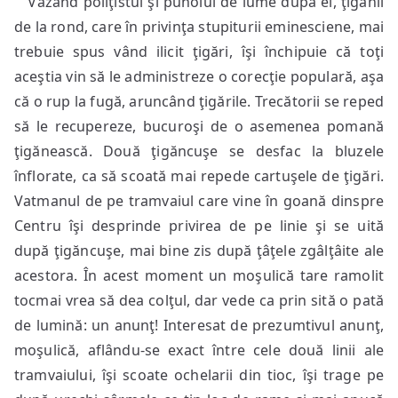
Văzând poliţistul şi puhoiul de lume după el, ţiganii
de la rond, care în privinţa stupiturii eminesciene, mai
trebuie spus vând ilicit ţigări, îşi închipuie că toţi
aceştia vin să le administreze o corecţie populară, aşa
că o rup la fugă, aruncând ţigările. Trecătorii se reped
să le recupereze, bucuroşi de o asemenea pomană
ţigănească. Două ţigăncuşe se desfac la bluzele
înflorate, ca să scoată mai repede cartuşele de ţigări.
Vatmanul de pe tramvaiul care vine în goană dinspre
Centru îşi desprinde privirea de pe linie şi se uită
după ţigăncuşe, mai bine zis după ţâţele zgâlţâite ale
acestora. În acest moment un moşulică tare ramolit
tocmai vrea să dea colţul, dar vede ca prin sită o pată
de lumină: un anunţ! Interesat de prezumtivul anunţ,
moşulică, aflându-se exact între cele două linii ale
tramvaiului, îşi scoate ochelarii din tioc, îşi trage pe