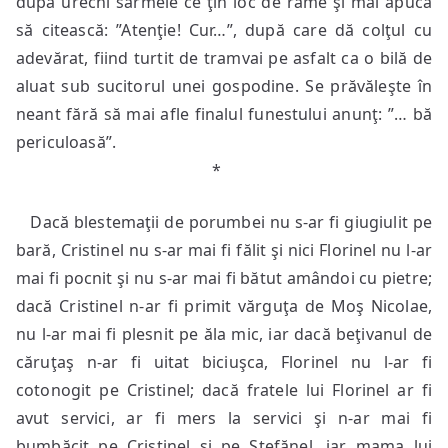
după urechi sârmele ce ţin loc de rame şi mai apucă
să citească: ”Atenţie! Cur…”, după care dă colţul cu
adevărat, fiind turtit de tramvai pe asfalt ca o bilă de
aluat sub sucitorul unei gospodine. Se prăvăleşte în
neant fără să mai afle finalul funestului anunţ: ”… bă
periculoasă”.
*
Dacă blestemaţii de porumbei nu s-ar fi giugiulit pe
bară, Cristinel nu s-ar mai fi fălit şi nici Florinel nu l-ar
mai fi pocnit şi nu s-ar mai fi bătut amândoi cu pietre;
dacă Cristinel n-ar fi primit vărguţa de Moş Nicolae,
nu l-ar mai fi plesnit pe ăla mic, iar dacă beţivanul de
căruţaş n-ar fi uitat biciuşca, Florinel nu l-ar fi
cotonogit pe Cristinel; dacă fratele lui Florinel ar fi
avut servici, ar fi mers la servici şi n-ar mai fi
bumbăcit pe Cristinel şi pe Ştefănel, iar mama lui