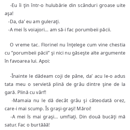
-Eu îi ţin într-o hulubărie din scânduri groase uite
aşa!
-Da, da’ eu am guleraţi.
-A mei îs voiajori… am să-i fac porumbeii păcii.
O vreme tac. Florinel nu înţelege cum vine chestia
cu ”porumbeii păcii” şi nici nu găseşte alte argumente
în favoarea lui. Apoi:
-Înainte le dădeam coji de pâne, da’ acu le-o adus
tata meu o servietă plină de grâu dintre şine de la
gară. Plină cu vârf!
-Mamaia nu le dă decât grâu şi câteodată orez,
care-i mai scump. Îs graşi-graşi! Măroi!
-A mei îs mai graşi… umflaţi. Din două bucăţi mă
satur. Fac o burtăăă!