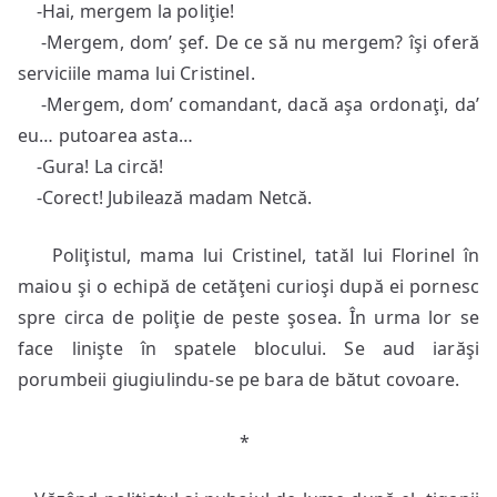
-Hai, mergem la poliţie!
-Mergem, dom’ şef. De ce să nu mergem? îşi oferă
serviciile mama lui Cristinel.
-Mergem, dom’ comandant, dacă aşa ordonaţi, da’
eu… putoarea asta…
-Gura! La circă!
-Corect! Jubilează madam Netcă.
Poliţistul, mama lui Cristinel, tatăl lui Florinel în
maiou şi o echipă de cetăţeni curioşi după ei pornesc
spre circa de poliţie de peste şosea. În urma lor se
face linişte în spatele blocului. Se aud iarăşi
porumbeii giugiulindu-se pe bara de bătut covoare.
*