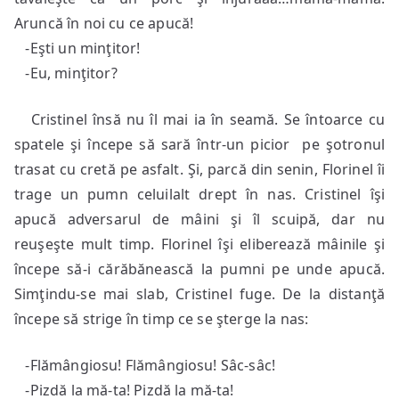
Aruncă în noi cu ce apucă!
-Eşti un minţitor!
-Eu, minţitor?
Cristinel însă nu îl mai ia în seamă. Se întoarce cu
spatele şi începe să sară într-un picior pe şotronul
trasat cu cretă pe asfalt. Şi, parcă din senin, Florinel îi
trage un pumn celuilalt drept în nas. Cristinel îşi
apucă adversarul de mâini şi îl scuipă, dar nu
reuşeşte mult timp. Florinel îşi eliberează mâinile şi
începe să-i cărăbănească la pumni pe unde apucă.
Simţindu-se mai slab, Cristinel fuge. De la distanţă
începe să strige în timp ce se şterge la nas:
-Flămângiosu! Flămângiosu! Sâc-sâc!
-Pizdă la mă-ta! Pizdă la mă-ta!